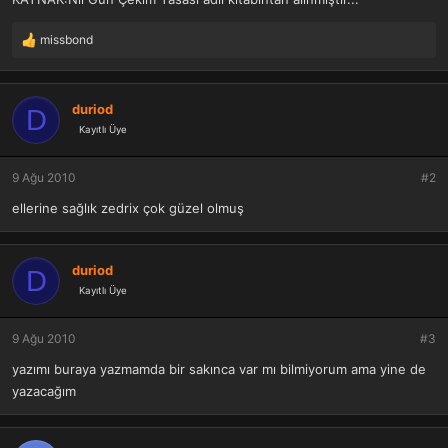
missbond
T
e
p
k
duriod
D
i
Kayıtlı Üye
l
e
r
9 Ağu 2010
#2
:
ellerine sağlık zedrix çok güzel olmuş
duriod
D
Kayıtlı Üye
9 Ağu 2010
#3
yazımı buraya yazmamda bir sakınca var mı bilmiyorum ama yine de
yazacağım