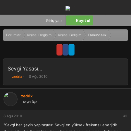
Giriş yap
Kayıt ol
Forumlar
Kişisel Değişim
Kişisel Gelişim
Farkındalık
Sevgi Yasası...
K
B
zedrix
8 Ağu 2010
o
a
n
ş
b
l
zedrix
u
a
Kayıtlı Üye
y
n
u
g
b
ı
8 Ağu 2010
#1
a
ç
ş
t
"Sevgi her şeyin yapıtaşıdır. Sevgi en yüksek frekanslı enerjidir.
l
a