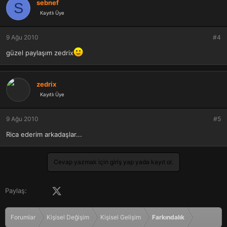
sebnef
S
Kayıtlı Üye
9 Ağu 2010
#4
güzel paylaşım zedrix
zedrix
Kayıtlı Üye
9 Ağu 2010
#5
Rica ederim arkadaşlar...
Cevap yazmak için giriş yap yada kayıt ol.
Facebook
X (Twitter)
LinkedIn
Pinterest
Tumblr
WhatsApp
E-posta
Paylaş:
Forumlar
Kişisel Değişim
Kişisel Gelişim
Farkındalık