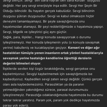
Sevgi bilinçtir. Sevgi “sen bana hayran ben sana kurban” duygusu
a
r
değildir. Her şey sevgi enerjisiyle inşa edilir. Sevgi Her Şeyin Bir
t
i
Olduğu bilincidir. Bu hayatın gerçek kabulüdür. Sevgi bilincinin
a
h
n
i
duygusu şükran duygusudur. Sevgi ve kabul olmaksızın hiçbir
deneyimi tamamlayamayız. Bir şeyle savaştığımızda onu
hayatımızdan atamayız. Bir şeyi reddettiğimizde o hayatımıza yapışır.
Sevgi, bilgelik ve iyileştirici güç aynı güçtür.
Sağlık, para, ilişkiler… Hangi konuda savaşıyorsak o durumu
iyileştiremeyiz. Her konuda iyileşmenin yolu (o konuyla savaşmak
yerine) kabulleniş ve kucaklayıştan geçiyor.
Kanseri ve diğer ağır
hastalıkları tümüyle yenen insanların ortak yönleri hastalıklarıyla
savaşmak yerine hastalığın kendilerine öğrettiği derslerin
değerini bilmeleri oluyor
.
İlişkilerde sevilen kişi özgür bırakıldığında, sevgi gerçekse onu
kaybetmiyoruz. Sevgiyi kaybetmemek için savaştığımızda ise
kaybediyoruz. Kaybedilen sevgi zaten sevgi değildir. Çünkü gerçek
olanı asla kaybedemezsiniz. Parasızlıktan ya da paranın
yetmediğinden yakındığımız sürece, parasal durumumuzu
iyileştiremeyiz. Parasızlığa odaklandığımızda hayatımızda bu durumu
tekrar tekrar yaratırız. Param yok, param yok dedikçe hayatımızda
parayı yok ederiz.