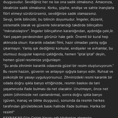
duygusudur. Sevdiğiniz her ne ise ona sadık olmalısınız. Amacınıza,
idealinize sadık olmalısınız. Korku, şüphe, endişe ve sahte inançlarla
flört etmeyi sürdürürseniz, sevdiğinize sadık olamazsınız.
Sevgi, birlik bilincidir, bu bilincin doyumudur. İmgeler, düzenli,
sistematik olarak ve güvenle tekrarlandığı takdirde bilinçaltını
“mıknatıslaştırır”. İmgeler bilinçaltının karanlığından, aydınlığa çeki,lir.
Yani yaşam perdesinden görünür hale gelir. Önemli bir kural hep
aklınızda olsun: Karanlık odadaki filmi, hazır olmadan yanlış ışığa
çıkarmayın. Yanlış ışık dediğimiz korkular, endişeler ve evhamlar, bu
olumsuz duygular kapınızı çaldığında, hemen “iptal iptal” deyin,
hemen güzel resminize yoğunlaşın:
“Şu anda zihnimin karanlık odasında güzel bir resim oluşturuyorum.”
Bu resmi hazzın, güvenin ve anlayışın ışığıyla banyo edin. Ruhsal ve
psikolojik bir yasayı uyguluyorsunuz. Zihninizdeki resmi karanlık bir
odada doğru ışıkla banyo ettiğinizde, resmin baskısı da tani
yaşamınızda ifade bulması da net olacaktır. Unutmayın, önce net
çekim (zihninizde net canlandırma), sonra doğru ışıkla banyo
(güven, inanaç ve bilme duygusu), sonunda da resmin herkes
tarafından görülebilecek baskı halinde ifade bulması. Harika bir
resim!"
KAYNAK:Nil Gün Çekim Yasası adlı kitabıntan alınmıştır...