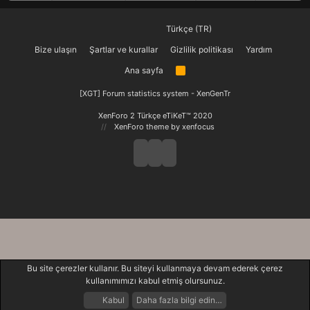
Türkçe (TR)
Bize ulaşın
Şartlar ve kurallar
Gizlilik politikası
Yardım
Ana sayfa
R
S
S
[XGT] Forum statistics system
- XenGenTr
XenForo 2 Türkçe eTiKeT™ 2020
XenForo theme
by xenfocus
Bu site çerezler kullanır. Bu siteyi kullanmaya devam ederek çerez
kullanımımızı kabul etmiş olursunuz.
Kabul
Daha fazla bilgi edin…
Forumlar
Neler Yeni
Giriş Yap
Kayıt Ol