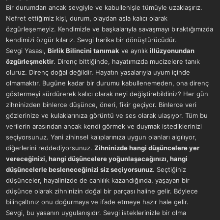
Bir durumdan ancak sevgiyle ve kabullenişle tümüyle uzaklaşırız.
Nefret ettiğimiz kişi, durum, olaydan asla kalıcı olarak
özgürleşemeyiz. Kendimizle ve başkalarıyla savaşmayı bıraktığımızda
kendimizi özgür kılarız. Sevgi harika bir dönüştürücüdür.
Sevgi Yasası,
Birlik Bilincini tanımak
ve ayrılık
illüzyonundan
özgürleşmektir
. Direnç bittiğinde, hayatımızda mucizelere tanık
oluruz. Direnç doğal değildir. Hayatın yasalarıyla uyum içinde
olmamaktır. Bugüne kadar bir durumu kabullenemeden, ona direnç
göstermeyi sürdürerek kalıcı olarak neyi değiştirebildiniz? Her gün
zihninizden binlerce düşünce, öneri, fikir geçiyor. Binlerce veri
gözlerinize ve kulaklarınıza görüntü ve ses olarak ulaşıyor. Tüm bu
verilerin arasından ancak kendi görmek ve duymak istediklerinizi
seçiyorsunuz. Yani zihinsel kalıplarınıza uygun olanları algılıyor,
diğerlerini reddediyorsunuz.
Zihninizde hangi düşüncelere yer
vereceğinizi, hangi düşüncelere yoğunlaşacağınızı, hangi
düşüncelerle besleneceğinizi siz seçiyorsunuz
. Seçtiğiniz
düşünceler, hayalinizde de canlılık kazandığında, yaşayan bir
düşünce olarak zihninizin doğal bir parçası haline gelir. Böylece
bilinçaltınız onu doğurmaya ve ifade etmeye hazır hale gelir.
Sevgi, bu yasanın uygulanışıdır. Sevgi isteklerinizle bir olma