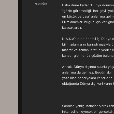
a
r
Kayıtlı Üye
Daha düne kadar “Dünya dönüyor…
t
i
“gözle göremediği” her şeyi “yo
a
h
n
i
en küçük parçası” anlamına gelm
Bilim adamları bugün için varlığı
kalacaklardır.
N.A.S.A’nın en önemli işi Dünya d
bilim adamlarını barındırmasıyla
masraf ve zaman israfı niyedir? B
kanser gibi henüz çözüm bulunama
Ancak, Dünya dışında şuurlu yaşa
anlamına da gelmez. Bugün akıl ha
yazdıkları senaryolara kendilerin
olduğunda Dünya dışı varlıkların 
Sanrılar, yanlış inançlar olarak t
inkar edilemeyecek bir gerçektir. 