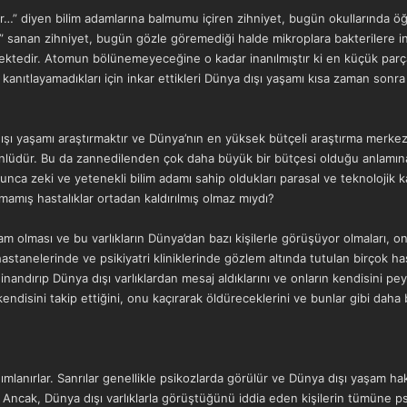
” diyen bilim adamlarına balmumu içiren zihniyet, bugün okullarında ö
k” sanan zihniyet, bugün gözle göremediği halde mikroplara bakterilere
ektedir. Atomun bölünemeyeceğine o kadar inanılmıştır ki en küçük par
nı kanıtlayamadıkları için inkar ettikleri Dünya dışı yaşamı kısa zaman so
ışı yaşamı araştırmaktır ve Dünya’nın en yüksek bütçeli araştırma merkez
 ünlüdür. Bu da zannedilenden çok daha büyük bir bütçesi olduğu anlamı
unca zeki ve yetenekli bilim adamı sahip oldukları parasal ve teknolojik k
mış hastalıklar ortadan kaldırılmış olmaz mıydı?
m olması ve bu varlıkların Dünya’dan bazı kişilerle görüşüyor olmaları, 
stanelerinde ve psikiyatri kliniklerinde gözlem altında tutulan birçok has
i inandırıp Dünya dışı varlıklardan mesaj aldıklarını ve onların kendisini
kendisini takip ettiğini, onu kaçırarak öldüreceklerini ve bunlar gibi dah
anımlanırlar. Sanrılar genellikle psikozlarda görülür ve Dünya dışı yaşam 
Ancak, Dünya dışı varlıklarla görüştüğünü iddia eden kişilerin tümüne psik