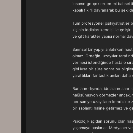
insanın gerçeklerden mi bahsettiğ
kapalı fikirli davranarak bu şekil
Tüm profesyonel psikiyatristler bi
kişinin iddiaları kendisi ile çeliş
ve çift karakter yapısı normal da
Sanrısal bir yapıyı anlatırken hast
olmaz. Örneğin, uzaylılar tarafında
vermesi istendiğinde hasta o sıra
gibi kısa bir süre sonra bu bilgi
yarattıkları fantastik anıları daha
Bunların dışında, iddiaların sanrı
halüsünasyon görmezler ancak, yap
her saniye uzaylıların kendisine 
bir saplantı haline getirmez ve g
Psikolojik açıdan sorunu olan has
yaşamaya başlarlar. Medyanın ve b