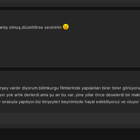
nlış olmuş,düzeltilirse sevinirim
ey vardır diyorum.bilimkurgu filmlerinde yapılanları birer birer görüyoruz.
n yok artık derlerdi.ama şu an bu var..yine yıllar önce deselerdi bir mak
sırasıyla yapılıyor.biz birşeyleri beynimizde hayal edebiliyoruz ve oluyor 