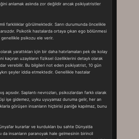
ini anlamak aslında zor değildir ancak psikiyatristler
nemli farklılıklar görülmektedir. Sanrı durumunda öncelikle
e tutarsızdır. Psikotik hastalarda ortaya çıkan ego bölünmesi
genellikle psikozu ele verir.
olarak yarattıkları için bir daha hatırlamaları pek de kolay
 kaçıran uzaylıların fiziksel özelliklerini detaylı olarak
r verebilir. Bu bilgileri not eden psikiyatrist, 10 gün
kırı şeyler iddia etmektedir. Genellikle hastalar
ş açısıdır. Saplantı nevrozları, psikozlardan farklı olarak
. Kişi işe gidemez, uyku uyuyamaz duruma gelir, her an
ıklarla görüşen insanların hiçbirisi paniğe kapılmaz, bunu
ünya’lar kurarlar ve kurdukları bu sahte Dünya’da
ı da insanların paranoyak hale gelmesinin birincil