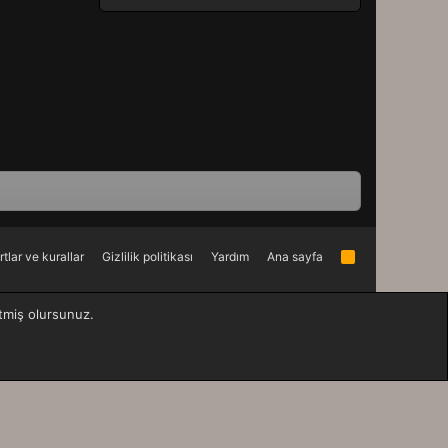
rtlar ve kurallar
Gizlilik politikası
Yardım
Ana sayfa
R
S
S
etmiş olursunuz.