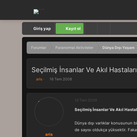
Giriş yap
Kayıt ol
Forumlar
Paranormal Aktiviteler
Dünya Dışı Yaşam
Seçilmiş İnsanlar Ve Akıl Hastaları
K
B
aris
16 Tem 2008
o
a
n
ş
b
l
16 Tem 2008
u
a
y
n
Seçilmiş İnsanlar Ve Akıl Hastal
u
g
b
ı
a
ç
Dünya dışı varlıklar konusunun 
ş
t
de sayısı oldukça yüksektir. Faka
l
a
aris