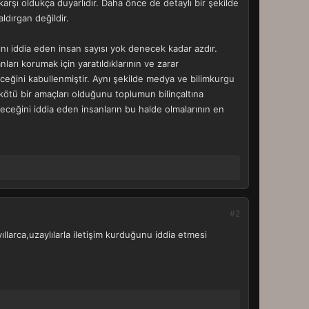
karşı oldukça duyarlıdır. Daha önce de detaylı bir şekilde
aldırgan değildir.
ını iddia eden insan sayısı yok denecek kadar azdır.
ları korumak için yaratıldıklarının ve zarar
eceğini kabullenmiştir. Aynı şekilde medya ve bilimkurgu
 kötü bir amaçları olduğunu toplumun bilinçaltına
receğini iddia eden insanların bu halde olmalarının en
#2
larca,uzaylılarla iletişim kurduğunu iddia etmesi