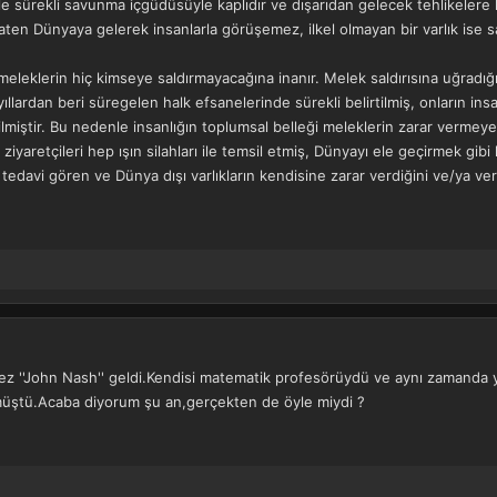
iyle sürekli savunma içgüdüsüyle kaplıdır ve dışarıdan gelecek tehlikelere 
ık zaten Dünyaya gelerek insanlarla görüşemez, ilkel olmayan bir varlık ise s
eleklerin hiç kimseye saldırmayacağına inanır. Melek saldırısına uğradığ
lardan beri süregelen halk efsanelerinde sürekli belirtilmiş, onların insan
zilmiştir. Bu nedenle insanlığın toplumsal belleği meleklerin zarar vermey
iyaretçileri hep ışın silahları ile temsil etmiş, Dünyayı ele geçirmek gibi
e tedavi gören ve Dünya dışı varlıkların kendisine zarar verdiğini ve/ya ve
ez ''John Nash'' geldi.Kendisi matematik profesörüydü ve aynı zamanda yıl
rmüştü.Acaba diyorum şu an,gerçekten de öyle miydi ?