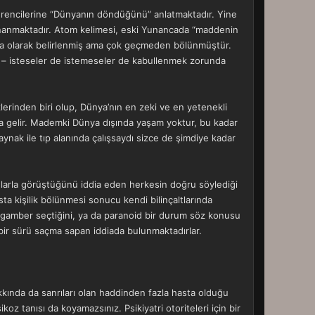
ğrencilerine “Dünyanın döndüğünü” anlatmaktadır. Yine
 inanmaktadır. Atom kelimesi, eski Yunancada “maddenin
ça olarak belirlenmiş ama çok geçmeden bölünmüştür.
nra – isteseler de istemeseler de kabullenmek zorunda
lerinden biri olup, Dünya’nın en zeki ve en yetenekli
na gelir. Mademki Dünya dışında yaşam yoktur, bu kadar
aynak ile tıp alanında çalışsaydı sizce de şimdiye kadar
onlarla görüştüğünü iddia eden herkesin doğru söylediği
ta kişilik bölünmesi sonucu kendi bilinçaltlarında
 peygamber seçtiğini, ya da paranoid bir durum söz konusu
a bir sürü saçma sapan iddiada bulunmaktadırlar.
hakkında da sanrıları olan haddinden fazla hasta olduğu
oz tanısı da koyamazsınız. Psikiyatri otoriteleri için bir