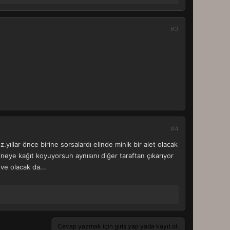
#3
#4
yıllar önce birine sorsalardı elinde minik bir alet olacak
ineye kağıt koyuyorsun aynısını diğer taraftan çıkarıyor
ve olacak da...
Cevap yazmak için giriş yap yada kayıt ol.