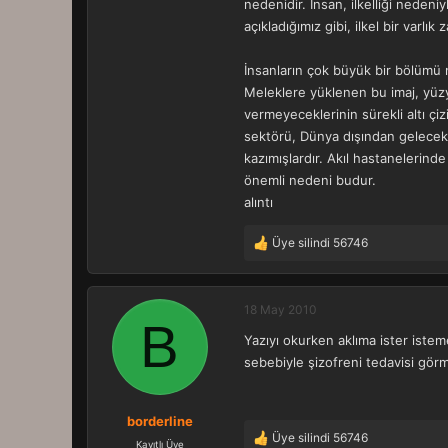
nedenidir. İnsan, ilkelliği neden
açıkladığımız gibi, ilkel bir varl
İnsanların çok büyük bir bölümü m
Meleklere yüklenen bu imaj, yüzyıl
vermeyeceklerinin sürekli altı çi
sektörü, Dünya dışından gelecek z
kazımışlardır. Akıl hastanelerind
önemli nedeni budur.
alıntı
Üye silindi 56746
T
e
p
k
18 May 2010
B
i
Yazıyı okurken aklıma ister istem
l
e
sebebiyle şizofreni tedavisi gö
r
:
borderline
Üye silindi 56746
T
Kayıtlı Üye