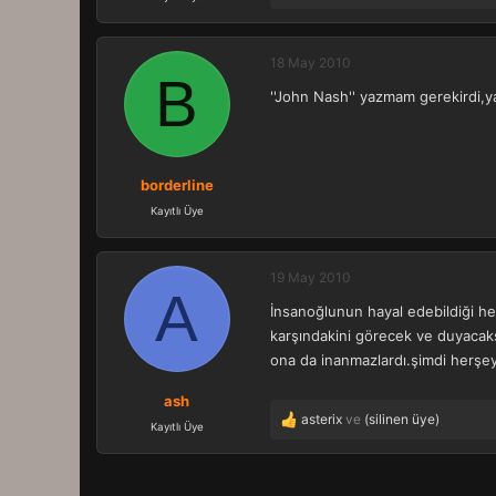
e
p
k
18 May 2010
B
i
''John Nash'' yazmam gerekirdi,ya
l
e
r
:
borderline
Kayıtlı Üye
19 May 2010
A
İnsanoğlunun hayal edebildiği herş
karşındakini görecek ve duyacaksı
ona da inanmazlardı.şimdi herşey 
ash
asterix
ve
(silinen üye)
T
Kayıtlı Üye
e
p
k