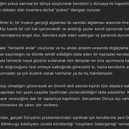
ini yoksa sanrısal bir dünya oluşturarak kendisini o dünyaya mı hapsettiğ
de iddiaları olan insanlara derhal “psikoz” damgası vururlar.
lirler ki, bir insanın gerçeği algılaması ile sanrıları algılaması arasında ö
ir. Kişi kaotik bir ruh hali içerisindedir ve anlattığı şeyler kendi içerisind
vranmalarına engel olur. Sanrılara eşlik eden saldırgan ve paranoid durum 
alar “fantastik anılar” oluşturlar ve bu anıları anlatım sırasında doğaçlama 
n kaçırıldığını ve ölümle tehdit edildiğini iddia eden bir hastadan kendisini
da fantastik hayal gücünü kullanarak tüm detayları en ince ayrıntısına kada
lerin doğruluğunu test etmeye kalktığında görecektir ki, hasta kendisine ay
 sonradan ya çok bulanık olarak hatırlarlar ya da hiç hatırlamazlar.
 olup olmadığını gösterecek en önemli delil aslında kişinin tüm olaylara bakı
tıkları her şeyin uzaylılar tarafından yönlendirildiğini iddia edebilirler
zarar vereceğine dair bir saplantıya kapılmıştır. Gerçekten Dünya dışı varl
etirmesine de zaten izin verilmez.
talar, gerçek Dünya’nın problemlerinden sıyrılmak için kendilerine yeni D
ilimkurgu edebiyatın sürekli körüklediği “Uzaylıların Saldırganlığı” temas