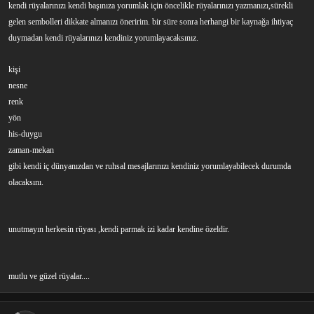
kendi rüyalarınızı kendi başınıza yorumlak için öncelikle rüyalarınızı yazmanızı,sürekli
gelen sembolleri dikkate almanızı öneririm. bir süre sonra
herhangi bir kaynağa ihtiyaç
duymadan
kendi rüyalarınızı kendiniz yorumlayacaksınız.
kişi
nesne
renk
yön
his-duygu
zaman-mekan
gibi kendi iç dünyanızdan ve ruhsal mesajlarınızı kendiniz yorumlayabilecek durumda
olacaksını.
unutmayın herkesin rüyası ,kendi parmak izi kadar kendine özeldir.
mutlu ve güzel rüyalar....