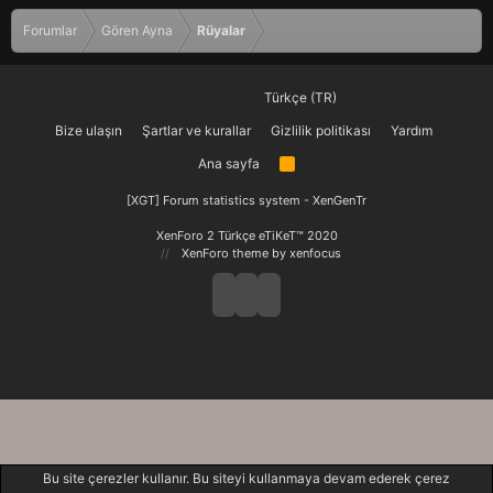
Forumlar
Gören Ayna
Rüyalar
Türkçe (TR)
Bize ulaşın
Şartlar ve kurallar
Gizlilik politikası
Yardım
Ana sayfa
R
S
S
[XGT] Forum statistics system
- XenGenTr
XenForo 2 Türkçe eTiKeT™ 2020
XenForo theme
by xenfocus
Bu site çerezler kullanır. Bu siteyi kullanmaya devam ederek çerez