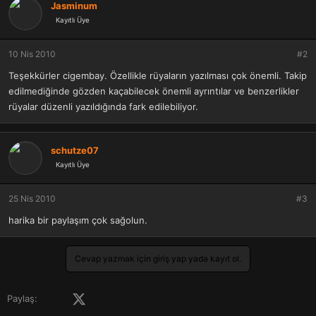
Jasminum
Kayıtlı Üye
10 Nis 2010
#2
Teşekkürler cigembay. Özellikle rüyaların yazılması çok önemli. Takip
edilmediğinde gözden kaçabilecek önemli ayrıntılar ve benzerlikler
rüyalar düzenli yazıldığında fark edilebiliyor.
schutze07
Kayıtlı Üye
25 Nis 2010
#3
harika bir paylaşım çok sağolun.
Cevap yazmak için giriş yap yada kayıt ol.
Facebook
X (Twitter)
LinkedIn
Pinterest
Tumblr
WhatsApp
E-posta
Paylaş: