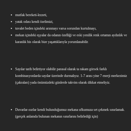
mutfak bereketi-lezzeti,
yatak odası kendi özelimizi,
tuvalet beden içindeki arınmayı varsa sorundan kurtulmayı,
mekan içindeki eşyalar da odanın özelliği ve eski yenilik renk ortamın aydınlık ve
karanlık his olarak bize yaşattıklarıyla yorumlanabilir.
Sayılar tarih belirtiyor olabilir parasal olarak ta rakam görsek farklı
kombinasyonlarda sayılar üzerinde durmalıyız. 1-7 arası yine 7 enerji merkezimiz
(çakraları) yada önümüzdeki günlerde takvim olarak dikkat etmeliyiz.
Duvarlar-surlar kendi bulunduğumuz mekana ufkumuza set çekmek sınırlamak.
(gerçek anlamda bulunan mekanın sınırlarını belirlediği için)