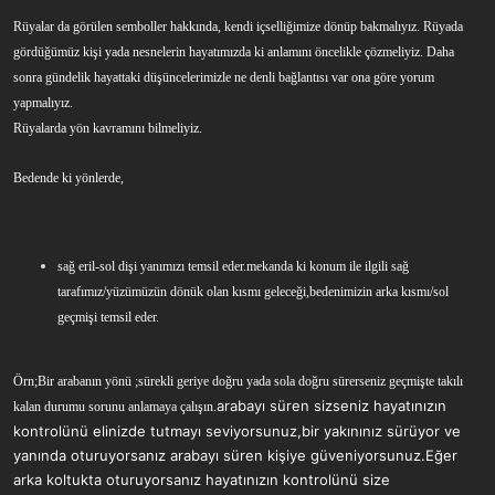
a
r
Rüyalar da görülen semboller hakkında, kendi içselliğimize dönüp bakmalıyız. Rüyada
t
i
a
h
gördüğümüz kişi yada nesnelerin hayatımızda ki anlamını öncelikle çözmeliyiz. Daha
n
i
sonra gündelik hayattaki düşüncelerimizle ne denli bağlantısı var ona göre yorum
yapmalıyız.
Rüyalarda yön kavramını bilmeliyiz.
Bedende ki yönlerde,
sağ eril-sol dişi yanımızı temsil eder.mekanda ki konum ile ilgili sağ
tarafımız/yüzümüzün dönük olan kısmı geleceği,bedenimizin arka kısmı/sol
geçmişi temsil eder.
Örn;Bir arabanın yönü ;sürekli geriye doğru yada sola doğru sürerseniz geçmişte takılı
arabayı süren sizseniz hayatınızın
kalan durumu sorunu anlamaya çalışın.
kontrolünü elinizde tutmayı seviyorsunuz,bir yakınınız sürüyor ve
yanında oturuyorsanız arabayı süren kişiye güveniyorsunuz.Eğer
arka koltukta oturuyorsanız hayatınızın kontrolünü size