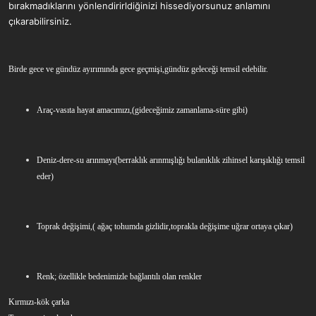
bırakmadıklarını yönlendirirldiğinizi hissediyorsunuz anlamını
çıkarabilirsiniz.
Birde gece ve gündüz ayırımında gece geçmişi,gündüz geleceği temsil edebilir.
Araç-vasıta hayat amacımızı,(gideceğimiz zamanlama-süre gibi)
Deniz-dere-su arınmayı(berraklık arınmışlığı bulanıklık zihinsel karışıklığı temsil
eder)
Toprak değişimi,( ağaç tohumda gizlidir,toprakla değişime uğrar ortaya çıkar)
Renk; özellikle bedenimizle bağlantılı olan renkler
Kırmızı-kök çarka