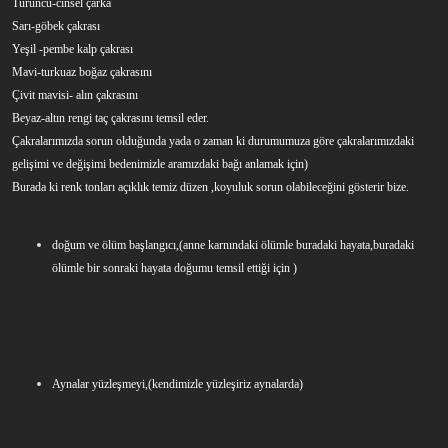
Turuncu-cinsel çarka
Sarı-göbek çakrası
Yeşil -pembe kalp çakrası
Mavi-turkuaz boğaz çakrasını
Çivit mavisi- alın çakrasını
Beyaz-altın rengi taç çakrasını temsil eder.
Çakralarımızda sorun olduğunda yada o zaman ki durumumuza göre çakralarımızdaki
gelişimi ve değişimi bedenimizle aramızdaki bağı anlamak için)
Burada ki renk tonları açıklık temiz düzen ,koyuluk sorun olabileceğini gösterir bize.
doğum ve ölüm başlangıcı,(anne karnındaki ölümle buradaki hayata,buradaki
ölümle bir sonraki hayata doğumu temsil ettiği için )
Aynalar yüzleşmeyi,(kendimizle yüzleşiriz aynalarda)