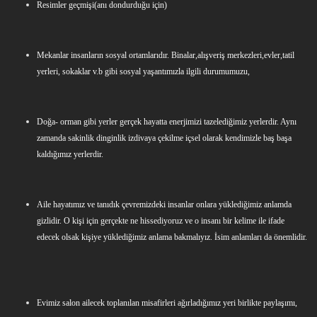
Resimler geçmişi(anı dondurduğu için)
Mekanlar insanların sosyal ortamlarıdır. Binalar,alışveriş merkezleri,evler,tatil
yerleri, sokaklar v.b gibi sosyal yaşantımızla ilgili durumumuzu,
Doğa- orman gibi yerler gerçek hayatta enerjimizi tazelediğimiz yerlerdir. Aynı
zamanda sakinlik dinginlik izdivaya çekilme içsel olarak kendimizle baş başa
kaldığımız yerlerdir.
Aile hayatımız ve tanıdık çevremizdeki insanlar onlara yüklediğimiz anlamda
gizlidir. O kişi için gerçekte ne hissediyoruz ve o insanı bir kelime ile ifade
edecek olsak kişiye yüklediğimiz anlama bakmalıyız. İsim anlamları da önemlidir.
Evimiz salon ailecek toplanılan misafirleri ağırladığımız yeri birlikte paylaşımı,