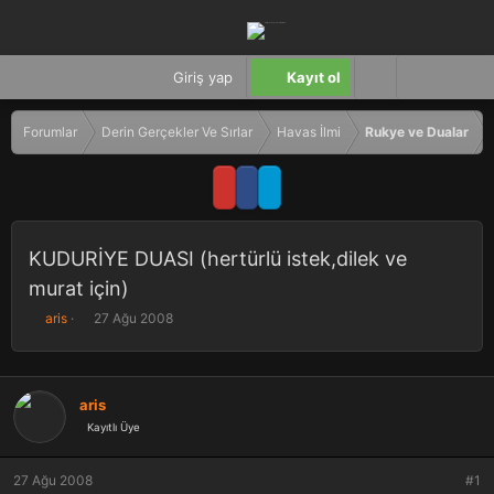
Giriş yap
Kayıt ol
Forumlar
Derin Gerçekler Ve Sırlar
Havas İlmi
Rukye ve Dualar
KUDURİYE DUASI (hertürlü istek,dilek ve
murat için)
K
B
aris
27 Ağu 2008
o
a
n
ş
b
l
u
a
aris
y
n
Kayıtlı Üye
u
g
b
ı
a
ç
27 Ağu 2008
#1