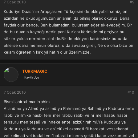
7 Ocak 2010
#9
Kuduriye Duası'nın Arapçası ve Türkçesini de ekleyebilirseniz, en
issız bir mahalde mum üzerine okuyup yakarsa,sevdiği kimse onun
azından ne okuduğumuzun anlamını da bilmiş olarak okuruz. Daha
için mumun ateşi gibi onun için yanar tutuşur,onun yanına gelir,
faydalı olur bence. Ben bulamadım, bulursam eğer ekleyeceğim. Bir
(niyet ederek okunucak)
de bu duanın kaynağı nedir, yani Kur'anı Kerim'de mi geçiyor bu
yedi adet yaprak üzerine tenha ıssız bir yerde okuyarak,ateşe
sözler yoksa nereden alıntıdır.Bir de ekleyen kardeşimiz bunu da
atarak yakılırsa ,sevilmesi istenen kişi,aşkından deli divane olur.
eklerse daha memnun oluruz, o da sevaba girer, Ne de olsa bize bir
kelam öğretenin kırk yıl hatırı olur üzerimizde.
Bir erkeğin yada bir kadının kısmeti bağlıysa bu dua yazılarak
üzerinde taşımalı,tez vakitte kısmeti açılır,hayırlı talipleri çıkar,
(arapçası yazılıcak)
TURKMAGIC
Kayıtlı Üye
parasının bereketli olması için ,yazdırıp üzerinde taşınmalı
7 Ocak 2010
#10
cümle alem düşman olsa,üzerinde taşıyana karşı ağzı dili bağlanır,
Bismillahirrahmanirrahim
Allahüme ya Alimü ya azimü ya Rahmanü ya Rahimü ya Kadduru ente
rabbi ve ilmike hasbi feni`mer rabbü rabbi ve ni`mel hasbü hasbi
tensuru men teşaü ve inneke entel azizür rahimi,Ya Kudduru ya
Kudduru ya Kudduru ve es`elükel azameti fil harekatı vessekanati
vel kelimati vel iradati vel`hatarati minneş şeküri kane vezzununi vel