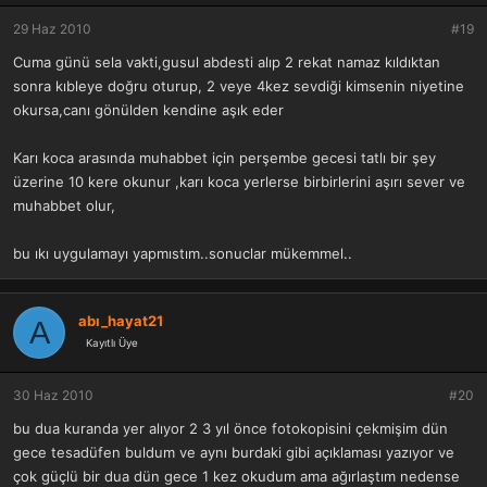
29 Haz 2010
#19
Cuma günü sela vakti,gusul abdesti alıp 2 rekat namaz kıldıktan
sonra kıbleye doğru oturup, 2 veye 4kez sevdiği kimsenin niyetine
okursa,canı gönülden kendine aşık eder
Karı koca arasında muhabbet için perşembe gecesi tatlı bir şey
üzerine 10 kere okunur ,karı koca yerlerse birbirlerini aşırı sever ve
muhabbet olur,
bu ıkı uygulamayı yapmıstım..sonuclar mükemmel..
abı_hayat21
A
Kayıtlı Üye
30 Haz 2010
#20
bu dua kuranda yer alıyor 2 3 yıl önce fotokopisini çekmişim dün
gece tesadüfen buldum ve aynı burdaki gibi açıklaması yazıyor ve
çok güçlü bir dua dün gece 1 kez okudum ama ağırlaştım nedense