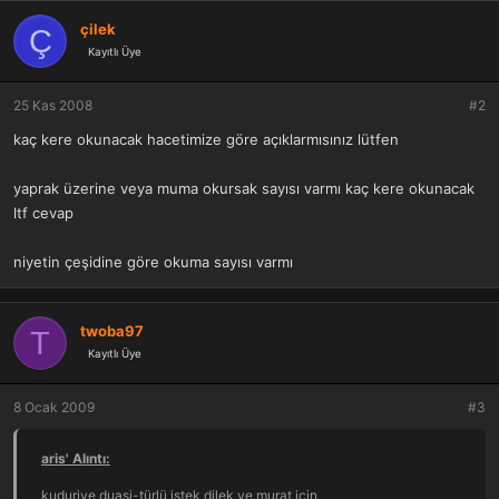
çilek
Ç
Kayıtlı Üye
25 Kas 2008
#2
kaç kere okunacak hacetimize göre açıklarmısınız lütfen
yaprak üzerine veya muma okursak sayısı varmı kaç kere okunacak
ltf cevap
niyetin çeşidine göre okuma sayısı varmı
twoba97
T
Kayıtlı Üye
8 Ocak 2009
#3
aris' Alıntı:
kuduriye duasi-türlü istek,dilek ve murat için