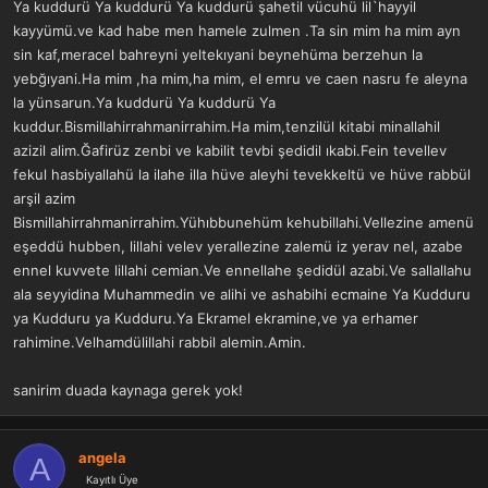
Ya kuddurü Ya kuddurü Ya kuddurü şahetil vücuhü lil`hayyil
kayyümü.ve kad habe men hamele zulmen .Ta sin mim ha mim ayn
sin kaf,meracel bahreyni yeltekıyani beynehüma berzehun la
yebğıyani.Ha mim ,ha mim,ha mim, el emru ve caen nasru fe aleyna
la yünsarun.Ya kuddurü Ya kuddurü Ya
kuddur.Bismillahirrahmanirrahim.Ha mim,tenzilül kitabi minallahil
azizil alim.Ğafirüz zenbi ve kabilit tevbi şedidil ıkabi.Fein tevellev
fekul hasbiyallahü la ilahe illa hüve aleyhi tevekkeltü ve hüve rabbül
arşil azim
Bismillahirrahmanirrahim.Yühıbbunehüm kehubillahi.Vellezine amenü
eşeddü hubben, lillahi velev yerallezine zalemü iz yerav nel, azabe
ennel kuvvete lillahi cemian.Ve ennellahe şedidül azabi.Ve sallallahu
ala seyyidina Muhammedin ve alihi ve ashabihi ecmaine Ya Kudduru
ya Kudduru ya Kudduru.Ya Ekramel ekramine,ve ya erhamer
rahimine.Velhamdülillahi rabbil alemin.Amin.
sanirim duada kaynaga gerek yok!
angela
A
Kayıtlı Üye