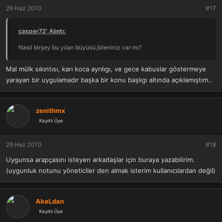
29 Haz 2010
#17
casper72' Alıntı:
Nasıl birşey bu yılan büyüsü,bileniniz var mı?
Mal mülk sıkıntısı, karı koca ayrılıgı, ve gece kabuslar göstermeye
yarayan bir uygulamadır başka bir konu başlıgı altında açıklamıştım..
zenithmx
Kayıtlı Üye
29 Haz 2010
#18
Uygunsa arapçasını isteyen arkadaşlar için buraya yazabilirim.
(uygunluk notunu yöneticiler den almak isterim kullanıcılardan değil)
AkeLdan
Kayıtlı Üye