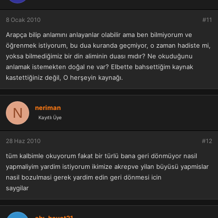
8 Ocak 2010
#11
Arapça bilip anlamını anlayanlar olabilir ama ben bilmiyorum ve
öğrenmek istiyorum, bu dua kuranda geçmiyor, o zaman hadiste mi,
yoksa bilmediğimiz bir din aliminin duası mıdır? Ne okuduğunu
anlamak istemekten doğal ne var? Elbette bahsettiğim kaynak
kastettiğiniz değil, O herşeyin kaynağı.
neriman
N
Kayıtlı Üye
28 Haz 2010
#12
tüm kalbimle okuyorum fakat bir türlü bana geri dönmüyor nasil
yapmaliyim yardim istiyorum ikimize akrepve yilan büyüsü yapmislar
nasil bozulmasi gerek yardim edin geri dönmesi icin
saygilar
abı_hayat21