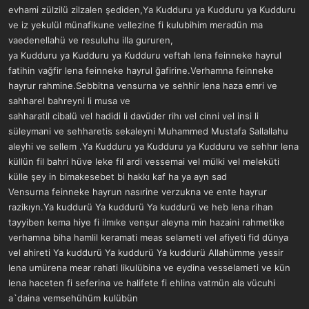
evhami zülzilü zilzalen şediden,Ya Kudduru ya Kudduru ya Kudduru
ve iz yekulül münafikune vellezine fi kulubihim meradün ma
vaedenellahü ve resuluhu illa gururen,
ya Kudduru ya Kudduru ya Kudduru veftah lena feinneke hayrul
fatihin vağfir lena feinneke hayrul ğafirine.Verhamna feinneke
hayrur rahmine.Sebbitna vensurna ve sehhir lena haza emri ve
sahharel bahreyni li musa ve
sahharatil cibalü vel hadidi li davüder rihı vel cinni vel insi li
süleymani ve sehharetis sekaleyni Muhammed Mustafa Sallallahu
aleyhi ve sellem .Ya Kudduru ya Kudduru ya Kudduru ve sehhır lena
küllün fil bahri hüve leke fil ardi vessemai vel mülki vel meleküti
külle şey in bimakesebet bi hakkı kaf ha ya ayn sad
Vensurna feinneke hayrun nasırine verzukna ve ente hayrur
razikıyn.Ya kuddurü Ya kuddurü Ya kuddurü ve heb lena rihan
tayyiben kema hiye fi ilmıke venşur aleyna min hazaini rahmetike
verhamna biha hamlil keramati meas selameti vel afiyeti fid dünya
vel ahireti Ya kuddurü Ya kuddurü Ya kuddurü Allahümme yessir
lena umürena mear rahati likulübina ve eydina vesselameti ve kün
lena haceten fi seferina ve halifete fi ehlina vatmün ala vücuhi
a`daina vemsehühüm kulübün