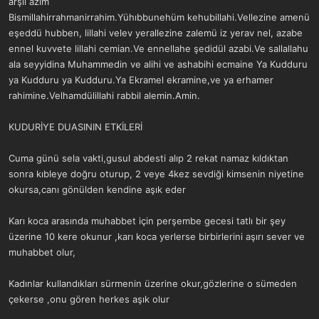
arşil azim
Bismillahirrahmanirrahim.Yühıbbunehüm kehubillahi.Vellezine amenü
eşeddü hubben, lillahi velev yerallezine zalemü iz yerav nel, azabe
ennel kuvvete lillahi cemian.Ve ennellahe şedidül azabi.Ve sallallahu
ala seyyidina Muhammedin ve alihi ve ashabihi ecmaine Ya Kudduru
ya Kudduru ya Kudduru.Ya Ekramel ekramine,ve ya erhamer
rahimine.Velhamdülillahi rabbil alemin.Amin.
KUDURİYE DUASININ ETKİLERİ
Cuma günü sela vakti,gusul abdesti alıp 2 rekat namaz kıldıktan
sonra kıbleye doğru oturup, 2 veye 4kez sevdiği kimsenin niyetine
okursa,canı gönülden kendine aşık eder
Karı koca arasında muhabbet için perşembe gecesi tatlı bir şey
üzerine 10 kere okunur ,karı koca yerlerse birbirlerini aşırı sever ve
muhabbet olur,
Kadınlar kullandıkları sürmenin üzerine okur,gözlerine o sümeden
çekerse ,onu gören herkes aşık olur