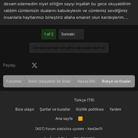
devam edemedim niyet ettiğim sayıyı inşallah bu gece okuyabilirim
rabbim cümlemizin dualarını kabuleylesin ve cümlemiz sevdiğimiz
insanlarla haytlarımızı birleştiriz allaha emanet olun kardeşlerim....
Son
1 of 2
Sonraki
Cevap yazmak için giriş yap yada kayıt ol.
Facebook
X (Twitter)
LinkedIn
Pinterest
Tumblr
WhatsApp
E-posta
Paylaş:
Forumlar
Derin Gerçekler Ve Sırlar
Havas İlmi
Rukye ve Dualar
Türkçe (TR)
Bize ulaşın
Şartlar ve kurallar
Gizlilik politikası
Yardım
Ana sayfa
R
S
S
[XGT] Forum statistics system
- XenGenTr