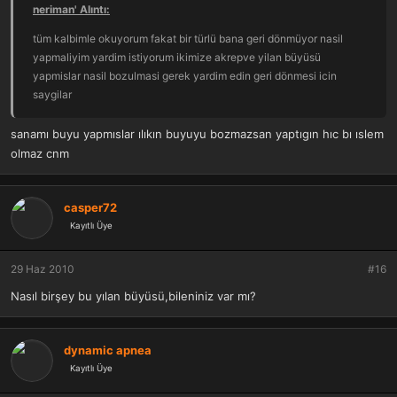
neriman' Alıntı:
tüm kalbimle okuyorum fakat bir türlü bana geri dönmüyor nasil
yapmaliyim yardim istiyorum ikimize akrepve yilan büyüsü
yapmislar nasil bozulmasi gerek yardim edin geri dönmesi icin
saygilar
sanamı buyu yapmıslar ılıkın buyuyu bozmazsan yaptıgın hıc bı ıslem
olmaz cnm
casper72
Kayıtlı Üye
29 Haz 2010
#16
Nasıl birşey bu yılan büyüsü,bileniniz var mı?
dynamic apnea
Kayıtlı Üye