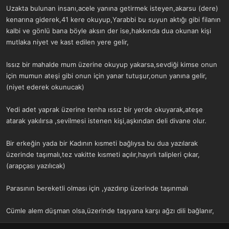
Uzakta bulunan insanı,acele yanına getirmek isteyen,akarsu (dere)
kenarına giderek,41 kere okuyup,Yarabbi bu suyun aktığı gibi filanın
kalbi ve gönlü bana böyle aksın der ise,hakkında dua okunan kişi
mutlaka niyet ve kast edilen yere gelir,
Issız bir mahalde mum üzerine okuyup yakarsa,sevdiği kimse onun
için mumun ateşi gibi onun için yanar tutuşur,onun yanına gelir,
(niyet ederek okunucak)
Yedi adet yaprak üzerine tenha ıssız bir yerde okuyarak,ateşe
atarak yakılırsa ,sevilmesi istenen kişi,aşkından deli divane olur.
Bir erkeğin yada bir Kadının kısmeti bağlıysa bu dua yazılarak
üzerinde taşımalı,tez vakitte kısmeti açılır,hayırlı talipleri çıkar,
(arapçası yazılıcak)
Parasının bereketli olması için ,yazdırıp üzerinde taşınmalı
Cümle alem düşman olsa,üzerinde taşıyana karşı ağzı dili bağlanır,