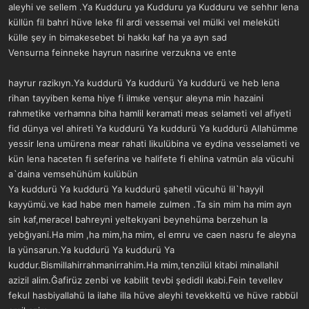
aleyhi ve sellem .Ya Kudduru ya Kudduru ya Kudduru ve sehhır lena
küllün fil bahri hüve leke fil ardi vessemai vel mülki vel meleküti
külle şey in bimakesebet bi hakkı kaf ha ya ayn sad
Vensurna feinneke hayrun nasırine verzukna ve ente
hayrur razikıyn.Ya kuddurü Ya kuddurü Ya kuddurü ve heb lena
rihan tayyiben kema hiye fi ilmıke venşur aleyna min hazaini
rahmetike verhamna biha hamlil keramati meas selameti vel afiyeti
fid dünya vel ahireti Ya kuddurü Ya kuddurü Ya kuddurü Allahümme
yessir lena umürena mear rahati likulübina ve eydina vesselameti ve
kün lena haceten fi seferina ve halifete fi ehlina vatmün ala vücuhi
a`daina vemsehühüm kulübün
Ya kuddurü Ya kuddurü Ya kuddurü şahetil vücuhü lil`hayyil
kayyümü.ve kad habe men hamele zulmen .Ta sin mim ha mim ayn
sin kaf,meracel bahreyni yeltekıyani beynehüma berzehun la
yebğıyani.Ha mim ,ha mim,ha mim, el emru ve caen nasru fe aleyna
la yünsarun.Ya kuddurü Ya kuddurü Ya
kuddur.Bismillahirrahmanirrahim.Ha mim,tenzilül kitabi minallahil
azizil alim.Ğafirüz zenbi ve kabilit tevbi şedidil ıkabi.Fein tevellev
fekul hasbiyallahü la ilahe illa hüve aleyhi tevekkeltü ve hüve rabbül