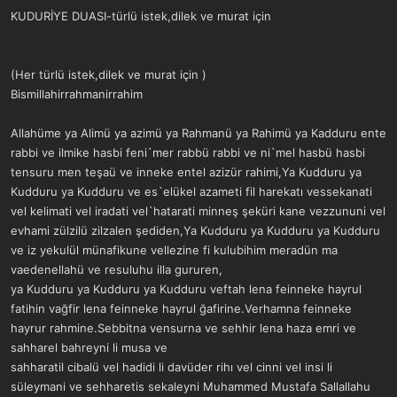
ş
t
KUDURİYE DUASI-türlü istek,dilek ve murat için
l
a
a
r
t
i
a
h
(Her türlü istek,dilek ve murat için )
n
i
Bismillahirrahmanirrahim
Allahüme ya Alimü ya azimü ya Rahmanü ya Rahimü ya Kadduru ente
rabbi ve ilmike hasbi feni`mer rabbü rabbi ve ni`mel hasbü hasbi
tensuru men teşaü ve inneke entel azizür rahimi,Ya Kudduru ya
Kudduru ya Kudduru ve es`elükel azameti fil harekatı vessekanati
vel kelimati vel iradati vel`hatarati minneş şeküri kane vezzununi vel
evhami zülzilü zilzalen şediden,Ya Kudduru ya Kudduru ya Kudduru
ve iz yekulül münafikune vellezine fi kulubihim meradün ma
vaedenellahü ve resuluhu illa gururen,
ya Kudduru ya Kudduru ya Kudduru veftah lena feinneke hayrul
fatihin vağfir lena feinneke hayrul ğafirine.Verhamna feinneke
hayrur rahmine.Sebbitna vensurna ve sehhir lena haza emri ve
sahharel bahreyni li musa ve
sahharatil cibalü vel hadidi li davüder rihı vel cinni vel insi li
süleymani ve sehharetis sekaleyni Muhammed Mustafa Sallallahu