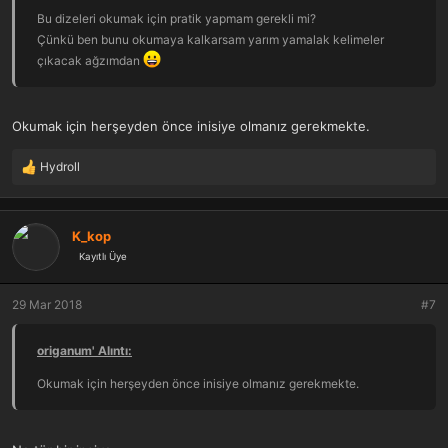
Bu dizeleri okumak için pratik yapmam gerekli mi?
Çünkü ben bunu okumaya kalkarsam yarım yamalak kelimeler
çıkacak ağzımdan
Okumak için herşeyden önce inisiye olmanız gerekmekte.
Hydroll
T
e
p
k
K_kop
i
Kayıtlı Üye
l
e
r
29 Mar 2018
#7
:
origanum' Alıntı:
Okumak için herşeyden önce inisiye olmanız gerekmekte.