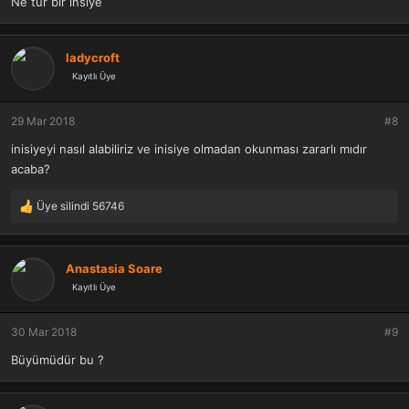
Ne tür bir insiye
ladycroft
Kayıtlı Üye
29 Mar 2018
#8
inisiyeyi nasıl alabiliriz ve inisiye olmadan okunması zararlı mıdır
acaba?
Üye silindi 56746
T
e
p
k
Anastasia Soare
i
Kayıtlı Üye
l
e
r
30 Mar 2018
#9
:
Büyümüdür bu ?