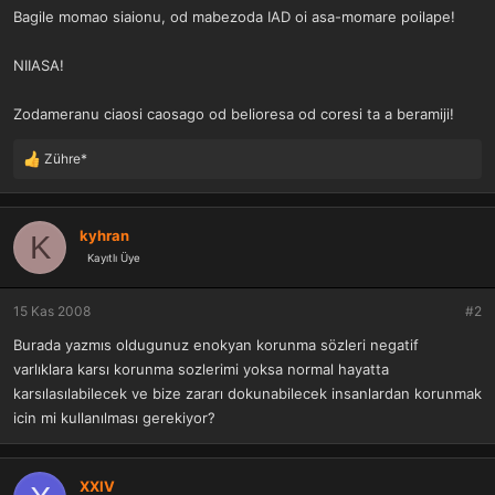
Bagile momao siaionu, od mabezoda IAD oi asa-momare poilape!
NIIASA!
Zodameranu ciaosi caosago od belioresa od coresi ta a beramiji!
Zühre*
T
e
p
k
kyhran
K
i
Kayıtlı Üye
l
e
r
15 Kas 2008
#2
:
Burada yazmıs oldugunuz enokyan korunma sözleri negatif
varlıklara karsı korunma sozlerimi yoksa normal hayatta
karsılasılabilecek ve bize zararı dokunabilecek insanlardan korunmak
icin mi kullanılması gerekiyor?
XXIV