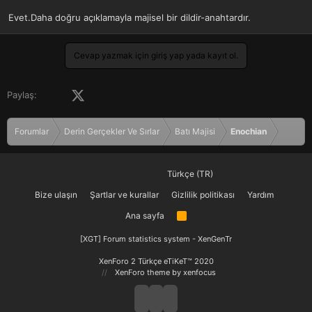
Evet.Daha doğru açıklamayla majisel bir dildir-anahtardır.
Cevap yazmak için giriş yap yada kayıt ol.
Facebook
X (Twitter)
LinkedIn
Pinterest
Tumblr
WhatsApp
E-posta
Paylaş:
Forumlar
Derin Gerçekler Ve Sırlar
Batı Majisi
Enochian
Türkçe (TR)
Bize ulaşın
Şartlar ve kurallar
Gizlilik politikası
Yardım
Ana sayfa
R
S
S
[XGT] Forum statistics system
- XenGenTr
XenForo 2 Türkçe eTiKeT™ 2020
XenForo theme
by xenfocus