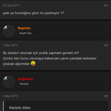
r
22 Şub 2011
#4
:
peki ya fonetiğine göre mi yazılmıştır ??
Rapistic
Kayıtlı Üye
1 Mar 2011
#5
Bu dizeleri okumak için pratik yapmam gerekli mi?
Çünkü ben bunu okumaya kalkarsam yarım yamalak kelimeler
çıkacak ağzımdan
origanum
Yönetici
5 Mar 2011
#6
Rapistic' Alıntı: