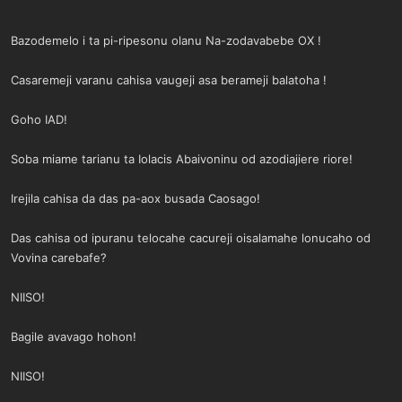
a
r
t
i
Bazodemelo i ta pi-ripesonu olanu Na-zodavabebe OX !
a
h
n
i
Casaremeji varanu cahisa vaugeji asa berameji balatoha !
Goho IAD!
Soba miame tarianu ta Iolacis Abaivoninu od azodiajiere riore!
Irejila cahisa da das pa-aox busada Caosago!
Das cahisa od ipuranu telocahe cacureji oisalamahe lonucaho od
Vovina carebafe?
NIISO!
Bagile avavago hohon!
NIISO!