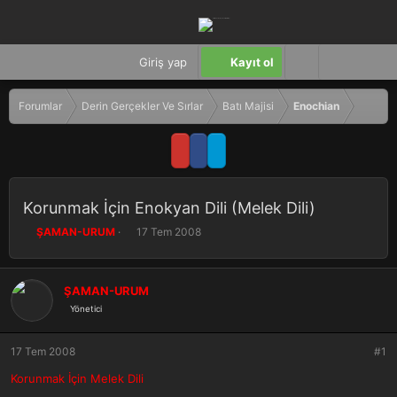
Giriş yap
Kayıt ol
Forumlar
Derin Gerçekler Ve Sırlar
Batı Majisi
Enochian
Korunmak İçin Enokyan Dili (Melek Dili)
K
B
ŞAMAN-URUM
17 Tem 2008
o
a
n
ş
b
l
ŞAMAN-URUM
u
a
Yönetici
y
n
u
g
b
ı
17 Tem 2008
#1
a
ç
ş
t
Korunmak İçin Melek Dili
l
a