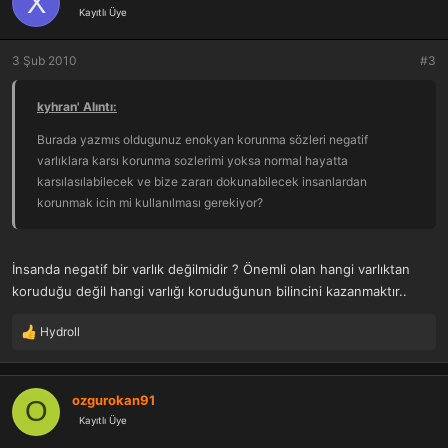
X
Kayıtlı Üye
3 Şub 2010
#3
kyhran' Alıntı:
Burada yazmıs oldugunuz enokyan korunma sözleri negatif
varlıklara karsı korunma sozlerimi yoksa normal hayatta
karsılasılabilecek ve bize zararı dokunabilecek insanlardan
korunmak icin mi kullanılması gerekiyor?
İnsanda negatif bir varlık değilmidir ? Önemli olan hangi varlıktan
koruduğu değil hangi varlığı koruduğunun bilincini kazanmaktır..
Hydroll
T
e
p
k
ozgurokan91
O
i
Kayıtlı Üye
l
e