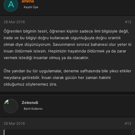
altena
A
Kayıtlı Üye
28 Mar 2016
#12
Öğrenilen bilginin tesiri, öğrenen kişinin sadece ilmi bilgisiyle değil,
irade ve bu bilgiyi doğru kullanacak olgunluğuyla doğru orantılı
olmalı diye düşünüyorum. Savunmanın sınırsız bahanesi olur yeter ki
insan öldürmek istesin. Hepimizin hayatında öldürmek ya da zarar
vermek istediği insanlar olmuş ya da olacaktır.
Öte yandan bu tür uygulamalar, deneme safhasında bile yıkıcı etkiler
meydana getirebilir. İnsan olarak gücün her zaman hakimi
olduğumuz söylenemez zira.
ZeberuS
Banlı Kullanıcı
29 Mar 2016
#13