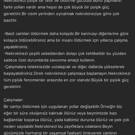
Nekrokinezi psişik bir tesir ile öldürme gücüdür.Bunu yapmanın
a
r
farklı yolları vardır ama hepsi de çok büyük bir psişik güç
t
i
gerektirir.Bir cismi yerinden oynatmak nekrokineziye göre çok
a
h
n
i
basittir.
-Basit canlıları öldürmek daha kolaydır.Bir karıncayı diğerlerine göre
kolayca öldürebilirsiniz ama bir insanı öldürmek için yıllarca çalışma
yapabilirsiniz.
-Nekrokinezi çeşitli sebeblerden dolayı çok tehlikelidir bu yüzden
sadece özel durumlarda savunma amaçlı kullanın.
-Çalışmalara telekinezide ustalaşrak ve diğer dallarda yükselerek
başlayabilirsiniz.Direk nekrokinezi çalışmaya başlamayın.Nekrokinezi
tüm pşisik fenomenler arasında en zor olanıdır.Büyük bir pşisik güç
gerektirir.
Çalışmalar:
Bir canlıyı öldürmek için uygulanan yollar değişebilir.Örneğin biz
eğer bir süre oksijensiz kalırsak ölürüz veya beynimizde bazı
bağlantılar koparsa ölürüz, yada kalbimiz durursa ölürüz ve pek çok
neden sayılabilir.Nekrokinezi bu zayıflıklara odaklanır.Beyin
gücümüzle herhangi bir yaşamsal faaliyeti önleyerek canlının