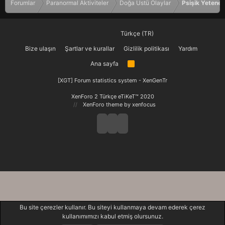
Forumlar
Paranormal Aktiviteler
Doğa Üstü Olaylar
Psişik Yetenek
Türkçe (TR)
Bize ulaşın
Şartlar ve kurallar
Gizlilik politikası
Yardım
Ana sayfa
R
S
S
[XGT] Forum statistics system
- XenGenTr
XenForo 2 Türkçe eTiKeT™ 2020
XenForo theme
by xenfocus
Bu site çerezler kullanır. Bu siteyi kullanmaya devam ederek çerez
kullanımımızı kabul etmiş olursunuz.