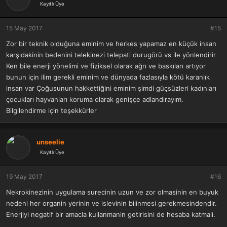
Kayıtlı Üye
15 May 2017
#15
Zor bir teknik olduğuna eminim ve herkes yapamaz en küçük insan
karşıdakinin bedenini telekinezi telepati durugörü vs ile yönlendirir
Ken bile enerji yönelimi ve fiziksel olarak ağrı ve baskıları artıyor
bunun için ilim gerekli eminim ve dünyada fazlasıyla kötü karanlık
insan var Çoğusunun hakkettiğini eminim şimdi güçsüzleri kadınları
çocukları hayvanları koruma olarak genişçe adlandırayım.
Bilgilendirme için teşekkürler
unseelie
Kayıtlı Üye
19 May 2017
#16
Nekrokinezinin uygulama surecinin uzun ve zor olmasinin en buyuk
nedeni her organin yerinin ve islevinin bilinmesi gerekmesindendir.
Enerjiyi negatif bir amacla kullanmanin getirisini de hesaba katmali.