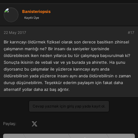
Banisteriopsis
Kayıtlı Üye
22 May 2017
#17
Bir karıncayı öldürmek fiziksel olarak son derece basitken zihinsel
çalışmanın mantığı ne? Bir insanı da saniyeler içerisinde
öldürebilecek iken neden yıllarca bu tür çalışmaya başvurulmalı ki?
Sonuçta ikisinin de vebali var ve ya burada ya ahirette. Ha şunu
diyorsanız bu çalışmalar ile yüzlerce karıncayı aynı anda
öldürebilirsin yada yüzlerce insanı aynı anda öldürebilirsin o zaman
durup düşünebilirim. Teşekkür ederim paylaşım için fakat daha
alternatif yollar daha az baş ağrıtır.
Cevap yazmak için giriş yap yada kayıt ol.
Facebook
X (Twitter)
LinkedIn
Pinterest
Tumblr
WhatsApp
E-posta
Paylaş: