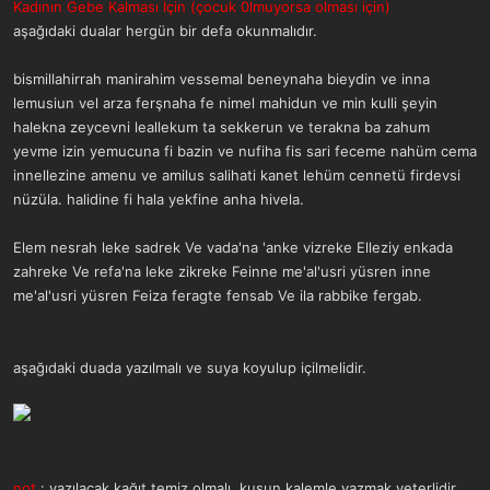
ş
t
Kadının Gebe Kalması İçin (çocuk 0lmuyorsa olması için)
l
a
aşağıdaki dualar hergün bir defa okunmalıdır.
a
r
t
i
bismillahirrah manirahim vessemal beneynaha bieydin ve inna
a
h
n
i
lemusiun vel arza ferşnaha fe nimel mahidun ve min kulli şeyin
halekna zeycevni leallekum ta sekkerun ve terakna ba zahum
yevme izin yemucuna fi bazin ve nufiha fis sari feceme nahüm cema
innellezine amenu ve amilus salihati kanet lehüm cennetü firdevsi
nüzüla. halidine fi hala yekfine anha hivela.
Elem nesrah leke sadrek Ve vada'na 'anke vizreke Elleziy enkada
zahreke Ve refa'na leke zikreke Feinne me'al'usri yüsren inne
me'al'usri yüsren Feiza feragte fensab Ve ila rabbike fergab.
aşağıdaki duada yazılmalı ve suya koyulup içilmelidir.
not
: yazılacak kağıt temiz olmalı. kuşun kalemle yazmak yeterlidir.