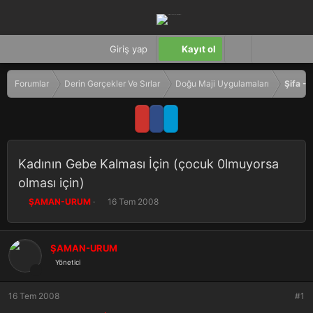
Giriş yap
Kayıt ol
Forumlar
Derin Gerçekler Ve Sırlar
Doğu Maji Uygulamaları
Şifa - 
Kadının Gebe Kalması İçin (çocuk 0lmuyorsa
olması için)
K
B
ŞAMAN-URUM
16 Tem 2008
o
a
n
ş
b
l
ŞAMAN-URUM
u
a
Yönetici
y
n
u
g
b
ı
16 Tem 2008
#1
a
ç