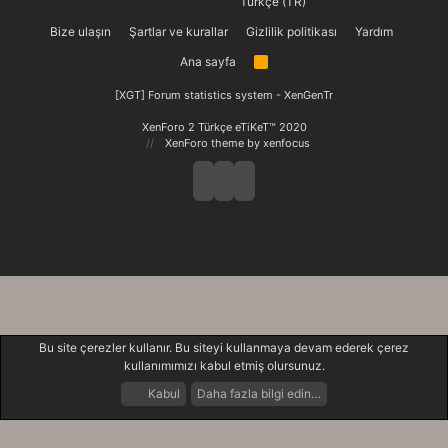
Türkçe (TR)
Bize ulaşın
Şartlar ve kurallar
Gizlilik politikası
Yardım
Ana sayfa
R
S
S
[XGT] Forum statistics system
- XenGenTr
XenForo 2 Türkçe eTiKeT™ 2020
XenForo theme
by xenfocus
Bu site çerezler kullanır. Bu siteyi kullanmaya devam ederek çerez
kullanımımızı kabul etmiş olursunuz.
Kabul
Daha fazla bilgi edin…
Forumlar
Neler Yeni
Giriş Yap
Kayıt Ol