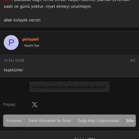
saati ve günü yoktur. niyet etmeyi unutmayın.
allah kolaylık versin
pirlepeli
P
Kayıtlı Üye
15 Eki 2008
#2
teşkkürler
Cevap yazmak için giriş yap yada kayıt ol.
Facebook
X (Twitter)
LinkedIn
Pinterest
Tumblr
WhatsApp
E-posta
Paylaş:
Forumlar
Derin Gerçekler Ve Sırlar
Doğu Maji Uygulamaları
Şifa - 