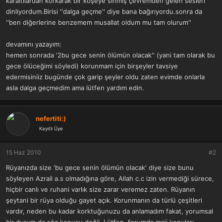
karaltılardan korkarak bir köşeye sinmiş çevremden gelen sesleri
a
r
dinliyordum.Birisi ''dalga geçme'' diye bana bağırıyordu.sonra da
t
i
''ben diğerlerine benzemem musallat oldum mu tam olurum''
a
h
n
i
devamını yazayım:
hemen sonrada '2bu gece senin ölümün olacak'' (yani tam olarak bu
gece ölüceğimi söyledi) korunmam için birşeyler tavsiye
edermisiniiz bugünde çok garip şeyler oldu zaten evimde onlarla
asla dalga geçmedim ama lütfen yardım edin.
nefertiti:)
Kayıtlı Üye
15 Haz 2010
#2
Rüyanızda size 'bu gece senin ölümün olacak' diye size bunu
söyleyen Azrail a.s olmadığına göre, Allah c.c izin vermediği sürece,
hiçbir canlı ve ruhani varlık size zarar veremez zaten. Rüyanın
şeytani bir rüya olduğu gayet açık. Korunmanın da türlü çeşitleri
vardır, neden bu kadar korktuğunuzu da anlamadım fakat, yorumsal