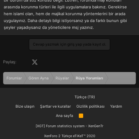
bir durum da söz konusu değil. Lütfen, forumda maji konuları
arasında korunma türleri ile ilgili uygulamalara bakınız. Gerekirse
hem islami olan, hem de majikal korunma yöntemlerini bir arada
uygulayınız. Daha detaylı bilgi istiyorsanız ya da farklı bunun gibi
şeyler yaşadıysanız da yöneticilere msj yazınız.
Cevap yazmak için giriş yap yada kayıt ol.
Facebook
X (Twitter)
LinkedIn
Pinterest
Tumblr
WhatsApp
E-posta
Paylaş:
Forumlar
Gören Ayna
Rüyalar
Rüya Yorumları
Türkçe (TR)
Bize ulaşın
Şartlar ve kurallar
Gizlilik politikası
Yardım
Ana sayfa
R
S
S
[XGT] Forum statistics system
- XenGenTr
XenForo 2 Türkçe eTiKeT™ 2020