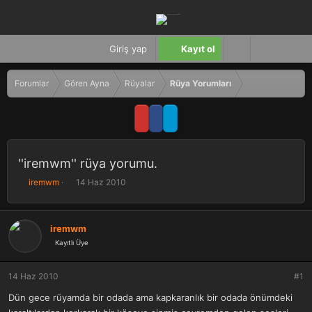
Giriş yap
Kayıt ol
Forumlar
Gören Ayna
Rüyalar
Rüya Yorumları
''iremwm'' rüya yorumu.
K
B
iremwm
14 Haz 2010
o
a
n
ş
b
l
iremwm
u
a
Kayıtlı Üye
y
n
u
g
b
ı
14 Haz 2010
#1
a
ç
ş
t
Dün gece rüyamda bir odada ama kapkaranlık bir odada önümdeki
l
a