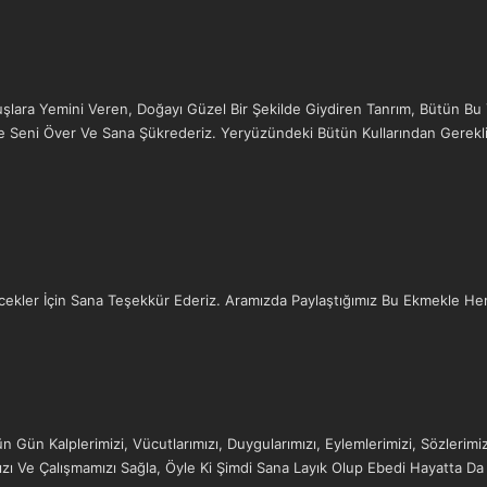
lara Yemini Veren, Doğayı Güzel Bir Şekilde Giydiren Tanrım, Bütün Bu Ya
De Seni Över Ve Sana Şükrederiz. Yeryüzündeki Bütün Kullarından Gerekl
ecekler İçin Sana Teşekkür Ederiz. Aramızda Paylaştığımız Bu Ekmekle H
 Gün Kalplerimizi, Vücutlarımızı, Duygularımızı, Eylemlerimizi, Sözlerimiz
ı Ve Çalışmamızı Sağla, Öyle Ki Şimdi Sana Layık Olup Ebedi Hayatta Da S