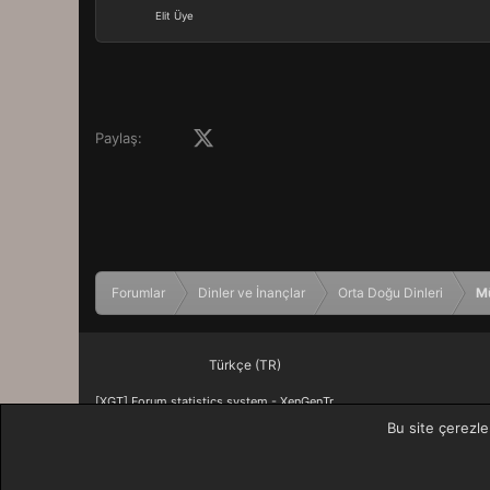
Elit Üye
Facebook
X (Twitter)
LinkedIn
Pinterest
Tumblr
WhatsApp
E-posta
Paylaş:
Forumlar
Dinler ve İnançlar
Orta Doğu Dinleri
M
Türkçe (TR)
[XGT] Forum statistics system
- XenGenTr
Bu site çerezle
XenForo 2 Türkçe eTiKeT™ 2020
XenForo theme
by xenfocus