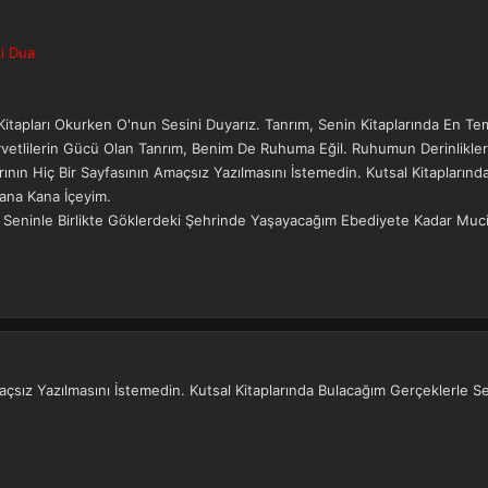
i Dua
 Kitapları Okurken O'nun Sesini Duyarız. Tanrım, Senin Kitaplarında En Te
Kuvvetlilerin Gücü Olan Tanrım, Benim De Ruhuma Eğil. Ruhumun Derinlikle
arının Hiç Bir Sayfasının Amaçsız Yazılmasını İstemedin. Kutsal Kitapları
ana Kana İçeyim.
 Seninle Birlikte Göklerdeki Şehrinde Yaşayacağım Ebediyete Kadar Muciz
Amaçsız Yazılmasını İstemedin. Kutsal Kitaplarında Bulacağım Gerçeklerle 