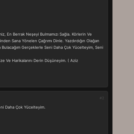
miz, En Berrak Neşeyi Bulmamızı Sağla. Körlerin Ve
rinden Sana Yönelen Çağrımı Dinle. Yazdırdığın Olağan
nda Bulacağım Gerçeklerle Seni Daha Çok Yücelteyim, Seni
e Ve Harikalarını Derin Düşüneyim. ( Aziz
#2
Seni Daha Çok Yücelteyim.