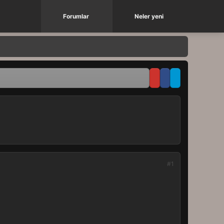
Forumlar
Neler yeni
#1