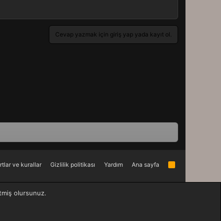
Cevap yazmak için giriş yap yada kayıt ol.
rtlar ve kurallar
Gizlilik politikası
Yardım
Ana sayfa
R
S
S
etmiş olursunuz.