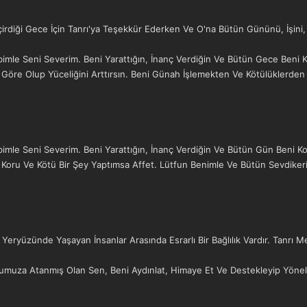
diği Gece İçin Tanrı'ya Teşekkür Ederken Ve O'na Bütün Gününü, İşini, 
bimle Seni Severim. Beni Yarattığın, İnanç Verdiğin Ve Bütün Gece Ben
Göre Olup Yüceliğini Arttırsın. Beni Günah İşlemekten Ve Kötülüklerden
imle Seni Severim. Beni Yarattığın, İnanç Verdiğin Ve Bütün Gün Beni Ko
Koru Ve Kötü Bir Şey Yaptımsa Affet. Lütfun Benimle Ve Bütün Sevdiker
ryüzünde Yaşayan İnsanlar Arasında Esrarlı Bir Bağlılık Vardır. Tanrı Me
ğumuza Atanmış Olan Sen, Beni Aydınlat, Himaye Et Ve Destekleyip Yönel