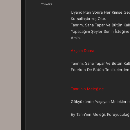
a
r
Yönetici
t
i
Uyandıktan Sonra Her Kimse Geçir
a
h
n
i
Kutsallaştırmış Olur.
Tanrım, Sana Tapar Ve Bütün Kal
Yapacağım Şeyler Senin İsteğine 
Amin.
Akşam Duası
Tanrım, Sana Tapar Ve Bütün Kalb
Ederken De Bütün Tehlikelerden 
Tanrı'nın Meleğine
Gökyüzünde Yaşayan Meleklerle Ye
Ey Tanrı'nın Meleği, Koruyuculu