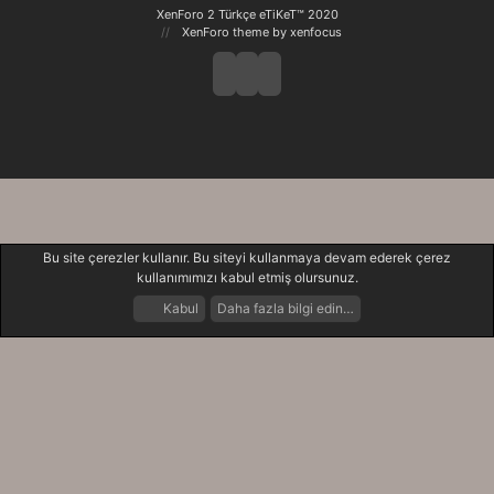
XenForo 2 Türkçe eTiKeT™ 2020
XenForo theme
by xenfocus
Bu site çerezler kullanır. Bu siteyi kullanmaya devam ederek çerez
kullanımımızı kabul etmiş olursunuz.
Kabul
Daha fazla bilgi edin…
Forumlar
Neler Yeni
Giriş Yap
Kayıt Ol