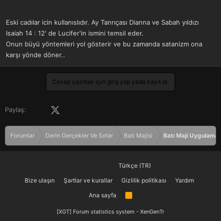
a
r
t
i
Eski cadılar icin kullanıslıdır. Ay Tanrıçası Dianna ve Sabah yıldızı
a
h
n
i
Isaiah 14 : 12' de Lucifer'in ismini temsil eder.
Onun büyü yöntemleri yol gösterir ve bu zamanda satanizm ona
karşı yönde döner..
Cevap yazmak için giriş yap yada kayıt ol.
Facebook
X (Twitter)
LinkedIn
Pinterest
Tumblr
WhatsApp
E-posta
Paylaş:
Forumlar
Derin Gerçekler Ve Sırlar
Batı Majisi
Batı Maji Uygulamal
Türkçe (TR)
Bize ulaşın
Şartlar ve kurallar
Gizlilik politikası
Yardım
Ana sayfa
R
S
S
[XGT] Forum statistics system
- XenGenTr