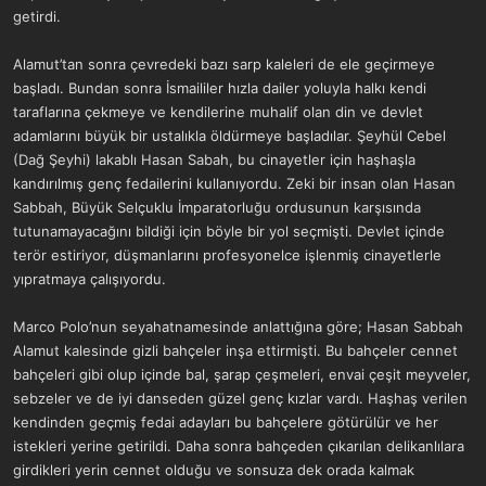
getirdi.
Alamut’tan sonra çevredeki bazı sarp kaleleri de ele geçirmeye
başladı. Bundan sonra İsmaililer hızla dailer yoluyla halkı kendi
taraflarına çekmeye ve kendilerine muhalif olan din ve devlet
adamlarını büyük bir ustalıkla öldürmeye başladılar. Şeyhül Cebel
(Dağ Şeyhi) lakablı Hasan Sabah, bu cinayetler için haşhaşla
kandırılmış genç fedailerini kullanıyordu. Zeki bir insan olan Hasan
Sabbah, Büyük Selçuklu İmparatorluğu ordusunun karşısında
tutunamayacağını bildiği için böyle bir yol seçmişti. Devlet içinde
terör estiriyor, düşmanlarını profesyonelce işlenmiş cinayetlerle
yıpratmaya çalışıyordu.
Marco Polo’nun seyahatnamesinde anlattığına göre; Hasan Sabbah
Alamut kalesinde gizli bahçeler inşa ettirmişti. Bu bahçeler cennet
bahçeleri gibi olup içinde bal, şarap çeşmeleri, envai çeşit meyveler,
sebzeler ve de iyi danseden güzel genç kızlar vardı. Haşhaş verilen
kendinden geçmiş fedai adayları bu bahçelere götürülür ve her
istekleri yerine getirildi. Daha sonra bahçeden çıkarılan delikanlılara
girdikleri yerin cennet olduğu ve sonsuza dek orada kalmak