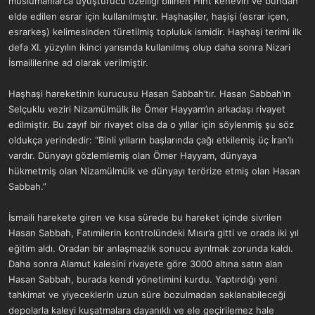
müslümanlarca uyuşturucu özelliği bilinen Hint keneviri ve bundan
a
r
elde edilen esrar için kullanılmıştır. Haşhaşiler, haşişi (esrar içen,
t
i
esrarkeş) kelimesinden türetilmiş topluluk ismidir. Haşhaşi terimi ilk
a
h
n
i
defa XI. yüzyılın ikinci yarısında kullanılmış olup daha sonra Nizari
İsmaililerine ad olarak verilmiştir.
Haşhaşi hareketinin kurucusu Hasan Sabbah’tır. Hasan Sabbah’ın
Selçuklu veziri Nizamülmülk ile Ömer Hayyam’ın arkadaşı rivayet
edilmiştir. Bu zayıf bir rivayet olsa da o yıllar için söylenmiş şu söz
oldukça yerindedir: “Binli yılların başlarında çağı etkilemiş üç İran’lı
vardır. Dünyayı gözlemlemiş olan Ömer Hayyam, dünyaya
hükmetmiş olan Nizamülmülk ve dünyayı terörize etmiş olan Hasan
Sabbah.”
İsmaili harekete giren ve kısa sürede bu hareket içinde sivrilen
Hasan Sabbah, Fatımilerin kontrolündeki Mısır’a gitti ve orada iki yıl
eğitim aldı. Oradan bir anlaşmazlık sonucu ayrılmak zorunda kaldı.
Daha sonra Alamut kalesini rivayete göre 3000 altına satın alan
Hasan Sabbah, burada kendi yönetimini kurdu. Yaptırdığı yeni
tahkimat ve yiyeceklerin uzun süre bozulmadan saklanabileceği
depolarla kaleyi kuşatmalara dayanıklı ve ele geçirilemez hale