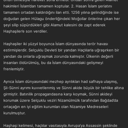
hakimleri İslam’dan tamamen koptular. 2. Hasan İslam şeriatını
tamamen ortadan kaldırdığını ilan etti. 1256 yılına gelindiğinde ise
doğudan gelen Hülagu önderliğindeki Moğollar önlerine çıkan her
şeyi silip süpürdükleri gibi Alamut kalesini de zapt ederek
Haşhaşiler’e son verdiler.
Haşhaşiler iki yüzyıl boyunca İslam dünyasında terör havası
estirmişlerdir. Selçuklu Devleti bir yandan Haçlılarla uğraşırken bir
yandan da onlarla uğraşmak zorunda kalmıştır. Ülkenin değerli
insanları öldürülmüş, bu da İslam dünyasındaki gelişmeyi
frenlemiştir.
Ayrıca İslam dünyasındaki mezhep ayrılıkları had safhaya ulaşmış,
Şii-Sünni ayrımı kuvvetlenmiş ve Sünni akide büyük bir tehlike altına
girmiştir. Batınilik propagandasına karşı koymak, Sünni akideyi
korumak üzere Selçuklu veziri Nizamülmülk tarafından Bağdad’da
ortaçağın en iyi eğitim kurumları olan Nizamiye Medreseleri
kurulmuştur.
Haşhaşi kelimesi, haçlılar vasıtasıyla Avrupa’ya Assassin şeklinde