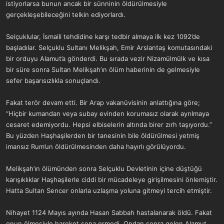
istiyorlarsa bunun ancak bir sünninin öldürülmesiyle
gerçekleşebileceğini telkin ediyorlardı.
Selçuklular, İsmaili tehdidine karşı tedbir almaya ilk kez 1092’de
başladılar. Selçuklu Sultanı Melikşah, Emir Arslantaş komutasındaki
bir orduyu Alamut’a gönderdi. Bu sırada vezir Nizamülmülk ve kısa
bir süre sonra Sultan Melikşah’ın ölüm haberinin de gelmesiyle
sefer başarısızlıkla sonuçlandı.
Fakat terör devam etti. Bir Arap vakanüvisinin anlattığına göre;
“Hiçbir kumandan veya subay evinden korumasız olarak ayrılmaya
cesaret edemiyordu. Hepsi elbiselerin altında birer zırh taşıyordu.”
Bu yüzden Haşhaşilerden bir tanesinin bile öldürülmesi yetmiş
imansız Rum’un öldürülmesinden daha hayırlı görülüyordu.
Melikşah’ın ölümünden sonra Selçuklu Devletinin içine düştüğü
karışıklıklar Haşhaşilerle ciddi bir mücadeleye girişilmesini önlemiştir.
Hatta Sultan Sencer onlarla uzlaşma yoluna gitmeyi tercih etmiştir.
Nihayet 1124 Mayıs ayında Hasan Sabbah hastalanarak öldü. Fakat
onun ölmesiyle hareket sona ermedi. Ondan sonra gelen Alamut