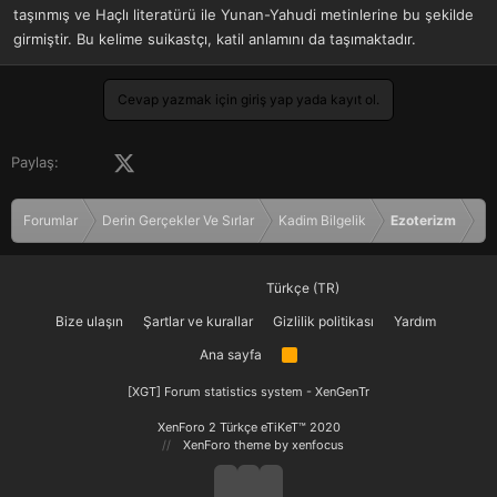
taşınmış ve Haçlı literatürü ile Yunan-Yahudi metinlerine bu şekilde
girmiştir. Bu kelime suikastçı, katil anlamını da taşımaktadır.
Cevap yazmak için giriş yap yada kayıt ol.
Facebook
X (Twitter)
LinkedIn
Pinterest
Tumblr
WhatsApp
E-posta
Paylaş:
Forumlar
Derin Gerçekler Ve Sırlar
Kadim Bilgelik
Ezoterizm
Türkçe (TR)
Bize ulaşın
Şartlar ve kurallar
Gizlilik politikası
Yardım
Ana sayfa
R
S
S
[XGT] Forum statistics system
- XenGenTr
XenForo 2 Türkçe eTiKeT™ 2020
XenForo theme
by xenfocus