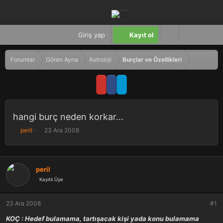
Giriş yap
Kayıt ol
Forumlar
Gören Ayna
Astroloji
Burçlar ve Özellikleri
hangi burç neden korkar...
K
B
peril
23 Ara 2008
o
a
n
ş
b
l
u
a
peril
y
n
Kayıtlı Üye
u
g
b
ı
a
ç
23 Ara 2008
#1
ş
t
KOÇ : Hedef bulamama, tartışacak kişi yada konu bulamama
l
a