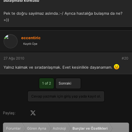
bulaşması korkusu
Pek te doğru sayılmaz aslında.:-/ Ayrıca hastalığa bulaşma da ne?
=))
eccentiric
Kayıtlı Üye
27 Ağu 2010
#20
Yalnız kalmak ve sıradanlaşmak. Evet kesinlikle dayanamam.
Son
1 of 2
Sonraki
Cevap yazmak için giriş yap yada kayıt ol.
Facebook
X (Twitter)
LinkedIn
Pinterest
Tumblr
WhatsApp
E-posta
Paylaş:
Forumlar
Gören Ayna
Astroloji
Burçlar ve Özellikleri