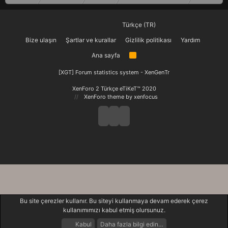
Türkçe (TR)
Bize ulaşın
Şartlar ve kurallar
Gizlilik politikası
Yardım
Ana sayfa
R
S
S
[XGT] Forum statistics system
- XenGenTr
XenForo 2 Türkçe eTiKeT™ 2020
XenForo theme
by xenfocus
Bu site çerezler kullanır. Bu siteyi kullanmaya devam ederek çerez
kullanımımızı kabul etmiş olursunuz.
Kabul
Daha fazla bilgi edin…