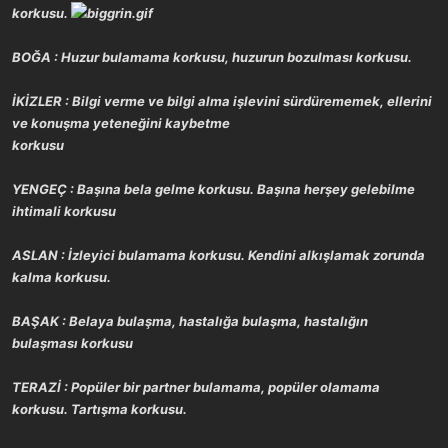
a
r
korkusu.
t
i
a
h
BOĞA : Huzur bulamama korkusu, huzurun bozulması korkusu.
n
i
İKİZLER : Bilgi verme ve bilgi alma işlevini sürdürememek, ellerini
ve konuşma yeteneğini kaybetme
korkusu
YENGEÇ : Başına bela gelme korkusu. Başına herşey gelebilme
ihtimali korkusu
ASLAN : İzleyici bulamama korkusu. Kendini alkışlamak zorunda
kalma korkusu.
BAŞAK : Belaya bulaşma, hastalığa bulaşma, hastalığın
bulaşması korkusu
TERAZİ : Popüler bir partner bulamama, popüler olamama
korkusu. Tartışma korkusu.