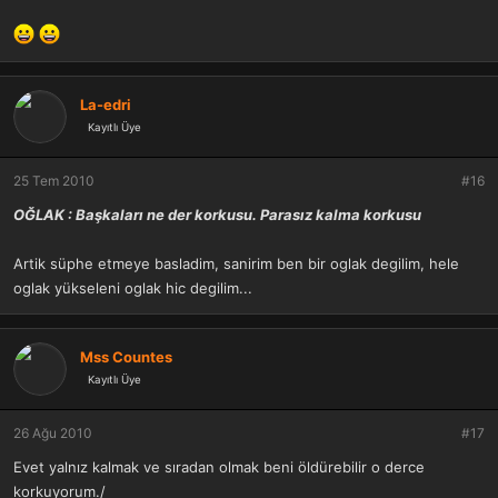
La-edri
Kayıtlı Üye
25 Tem 2010
#16
OĞLAK : Başkaları ne der korkusu. Parasız kalma korkusu
Artik süphe etmeye basladim, sanirim ben bir oglak degilim, hele
oglak yükseleni oglak hic degilim...
Mss Countes
Kayıtlı Üye
26 Ağu 2010
#17
Evet yalnız kalmak ve sıradan olmak beni öldürebilir o derce
korkuyorum./