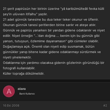
a
r
t
i
21 şerit papirüsün her birinin üzerine "yâ karibülmülteâli fevka külli
a
h
şey'in ulüvven itifaihu" yazılır.
n
i
21 adet günnük tanesine bu dua teker teker okunur ve üflenir.
Okunan günnük tanesi şeritlerden birine sarılır ve ateşe atılır.
Günnük ve papirüs yanarken bir yandan gidene odaklanılır ve niyet
edilir. Niyet örneğin "...'dan doğma ... benim için bu günnük gibi
yansın, tutuşsun, özlemime dayanamasın" gibi cümleler olabilir.
Doğaçlamaya açık. Önemli olan niyeti edip susmamak, bütün
günnükler yanıp bitene kadar gidene odaklanmayı sürdürmek ve
niyeti yinelemektir.
Odaklanma için yardımcı olacaksa gidenin gözlerinin göründüğü bir
fotografı kullanılabilir.
Küller toprağa dökülmelidir.
alara
A
Banlı Kullanıcı
16 Eki 2008
#2