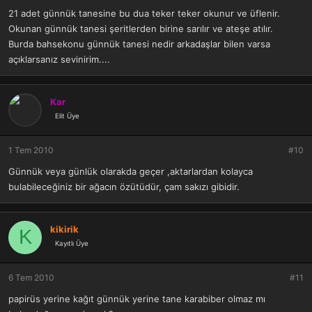
21 adet günnük tanesine bu dua teker teker okunur ve üflenir.
Okunan günnük tanesi şeritlerden birine sarılır ve ateşe atılır.
Burda bahsekonu günnük tanesi nedir arkadaşlar bilen varsa
açıklarsanız sevinirim....
Kar
Elit Üye
1 Tem 2010
#10
Günnük veya günlük olarakda geçer ,aktarlardan kolayca
bulabileceğiniz bir ağacın özütüdür, çam sakızı gibidir.
kikirik
K
Kayıtlı Üye
6 Tem 2010
#11
papirüs yerine kağıt günnük yerine tane karabiber olmaz mı