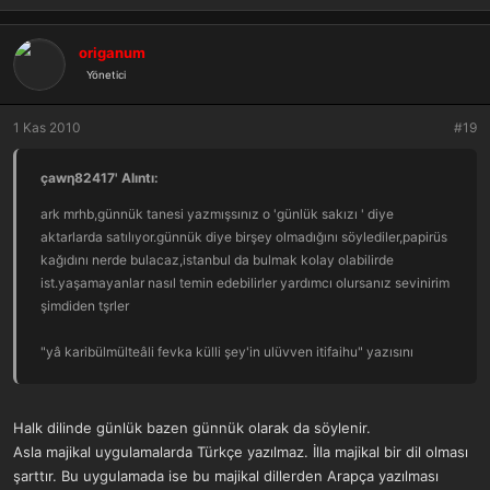
origanum
Yönetici
1 Kas 2010
#19
çawη82417' Alıntı:
ark mrhb,günnük tanesi yazmışsınız o 'günlük sakızı ' diye
aktarlarda satılıyor.günnük diye birşey olmadığını söylediler,papirüs
kağıdını nerde bulacaz,istanbul da bulmak kolay olabilirde
ist.yaşamayanlar nasıl temin edebilirler yardımcı olursanız sevinirim
şimdiden tşrler
"yâ karibülmülteâli fevka külli şey'in ulüvven itifaihu" yazısını
arapçamı yazacağız? yoksa türkçe okunuş şeklindemi? bunlarda
önemli
Halk dilinde günlük bazen günnük olarak da söylenir.
Asla majikal uygulamalarda Türkçe yazılmaz. İlla majikal bir dil olması
şarttır. Bu uygulamada ise bu majikal dillerden Arapça yazılması