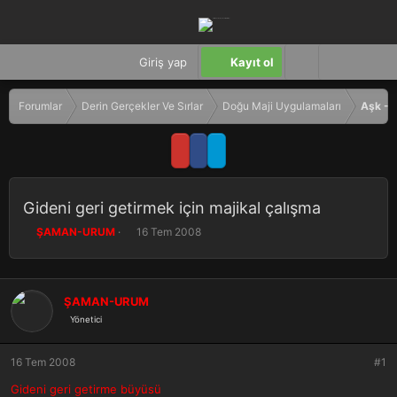
Giriş yap
Kayıt ol
Forumlar
Derin Gerçekler Ve Sırlar
Doğu Maji Uygulamaları
Aşk - 
Gideni geri getirmek için majikal çalışma
K
B
ŞAMAN-URUM
16 Tem 2008
o
a
n
ş
b
l
u
a
ŞAMAN-URUM
y
n
Yönetici
u
g
b
ı
a
ç
16 Tem 2008
#1
ş
t
Gideni geri getirme büyüsü
l
a