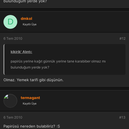
bulunduğum yerde yok?
dmkol
D
Kayıtlı Üye
6 Tem 2010
#12
kikirik' Alıntı:
papirüs yerine kağıt günnük yerine tane karabiber olmaz mı
bulunduğum yerde yok?
Olmaz. Yemek tarifi gibi düşünün.
termagant
Kayıtlı Üye
6 Tem 2010
#13
Papirüsü nereden bulabiliriz? :S