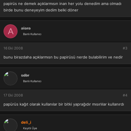
papirüs ne demek açıklarmısın inan her yolu denedim ama olmadı
birde bunu deneyeyim dedim belki döner
alara
A
Banlı Kullanıcı
16 Eki 2008
#3
bunu birazdaha açıklarmısn bu papirüsü nerde bulabilirim ve nedir
sdbr
Banlı Kullanıcı
17 Eki 2008
#4
papürüs kağıt olarak kullanılar bir bitki yaprağıdır mısırlılar kullanırdı
deli_i
Kayıtlı Üye