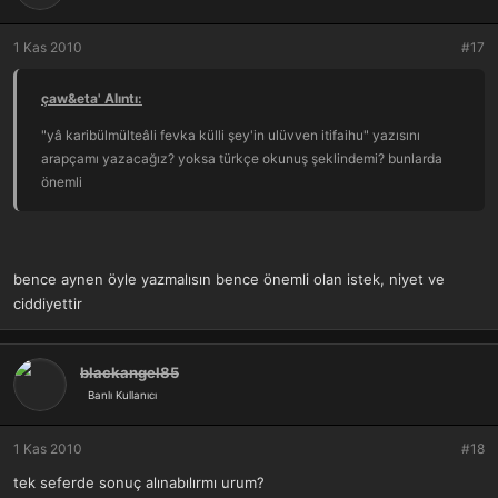
1 Kas 2010
#17
çaw&eta' Alıntı:
"yâ karibülmülteâli fevka külli şey'in ulüvven itifaihu" yazısını
arapçamı yazacağız? yoksa türkçe okunuş şeklindemi? bunlarda
önemli
bence aynen öyle yazmalısın bence önemli olan istek, niyet ve
ciddiyettir
blackangel85
Banlı Kullanıcı
1 Kas 2010
#18
tek seferde sonuç alınabılırmı urum?