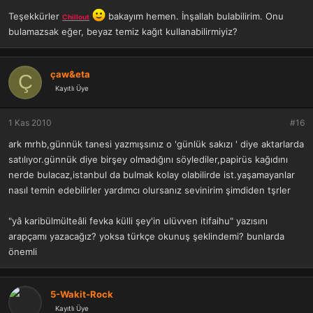
Teşekkürler
bakayım hemen. İnşallah bulabilirim. Onu
Chillout
bulamazsak eğer, beyaz temiz kağıt kullanabilirmiyiz?
çaw&eta
Ç
Kayıtlı Üye
1 Kas 2010
#16
ark mrhb,günnük tanesi yazmışsınız o 'günlük sakızı ' diye aktarlarda
satılıyor.günnük diye birşey olmadığını söylediler,papirüs kağıdını
nerde bulacaz,istanbul da bulmak kolay olabilirde ist.yaşamayanlar
nasıl temin edebilirler yardımcı olursanız sevinirim şimdiden tşrler
"yâ karibülmülteâli fevka külli şey'in ulüvven itifaihu" yazısını
arapçamı yazacağız? yoksa türkçe okunuş şeklindemi? bunlarda
önemli
5-Wakit-Rock
Kayıtlı Üye