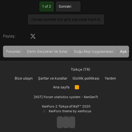
Son
1 of 2
Sonraki
Cevap yazmak için giriş yap yada kayıt ol.
Facebook
X (Twitter)
LinkedIn
Pinterest
Tumblr
WhatsApp
E-posta
Paylaş:
Forumlar
Derin Gerçekler Ve Sırlar
Doğu Maji Uygulamaları
Aşk - 
Türkçe (TR)
Bize ulaşın
Şartlar ve kurallar
Gizlilik politikası
Yardım
Ana sayfa
R
S
S
[XGT] Forum statistics system
- XenGenTr
XenForo 2 Türkçe eTiKeT™ 2020
XenForo theme
by xenfocus