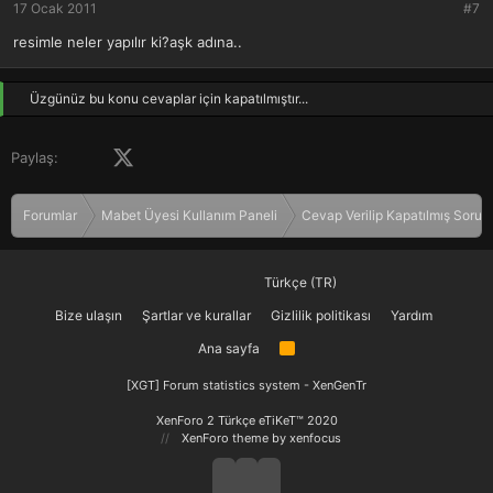
17 Ocak 2011
#7
resimle neler yapılır ki?aşk adına..
Üzgünüz bu konu cevaplar için kapatılmıştır...
Facebook
X (Twitter)
LinkedIn
Pinterest
Tumblr
WhatsApp
E-posta
Paylaş:
Forumlar
Mabet Üyesi Kullanım Paneli
Cevap Verilip Kapatılmış Sorula
Türkçe (TR)
Bize ulaşın
Şartlar ve kurallar
Gizlilik politikası
Yardım
Ana sayfa
R
S
S
[XGT] Forum statistics system
- XenGenTr
XenForo 2 Türkçe eTiKeT™ 2020
XenForo theme
by xenfocus