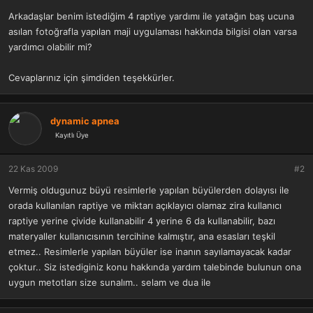
a
r
Arkadaşlar benim istediğim 4 raptiye yardımı ile yatağın baş ucuna
t
i
asılan fotoğrafla yapılan maji uygulaması hakkında bilgisi olan varsa
a
h
n
i
yardımcı olabilir mi?
Cevaplarınız için şimdiden teşekkürler.
dynamic apnea
Kayıtlı Üye
22 Kas 2009
#2
Vermiş oldugunuz büyü resimlerle yapılan büyülerden dolayısı ile
orada kullanılan raptiye ve miktarı açıklayıcı olamaz zira kullanıcı
raptiye yerine çivide kullanabilir 4 yerine 6 da kullanabilir, bazı
materyaller kullanıcısının tercihine kalmıştır, ana esasları teşkil
etmez.. Resimlerle yapılan büyüler ise inanın sayılamayacak kadar
çoktur.. Siz istediginiz konu hakkında yardım talebinde bulunun ona
uygun metotları size sunalım.. selam ve dua ile