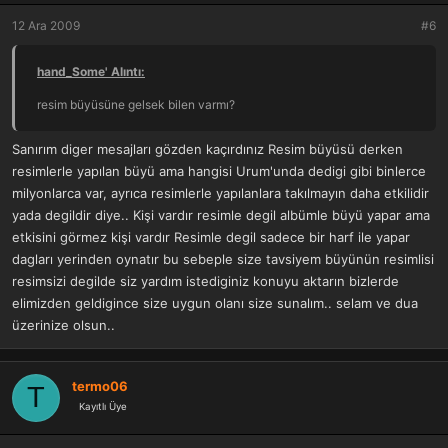
12 Ara 2009
#6
hand_Some' Alıntı:
resim büyüsüne gelsek bilen varmı?
Sanırım diger mesajları gözden kaçırdınız Resim büyüsü derken
resimlerle yapılan büyü ama hangisi Urum'unda dedigi gibi binlerce
milyonlarca var, ayrıca resimlerle yapılanlara takılmayın daha etkilidir
yada degildir diye.. Kişi vardır resimle degil albümle büyü yapar ama
etkisini görmez kişi vardır Resimle degil sadece bir harf ile yapar
dagları yerinden oynatır bu sebeple size tavsiyem büyünün resimlisi
resimsizi degilde siz yardım istediginiz konuyu aktarın bizlerde
elimizden geldigince size uygun olanı size sunalım.. selam ve dua
üzerinize olsun..
termo06
T
Kayıtlı Üye