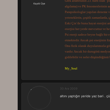
Grek alfabesinin 23. harfi olan "
a
r
Kayıtlı Üye
t
i
algılama) ve PK fenomenlerinin aç
a
h
Parapsikologlar yapılan deneme v
n
i
yeteneklerin, çeşitli zamanlarda, 
Eski Çin’de buna hayat enerjisi a
enerjisi her yerde mevcuttur ve h
Psi enerji sadece beyne bağlı bir 
etmektedir. Ancak psi enerjinin fi
Onu fizik olarak duyularımızla gö
vardır. Ancak bir durugörü medyom
gidilebilir ve neler düşündüğünü b
My_Soul
30 Ara 2009
altını yaptığın yeride yaz bari .