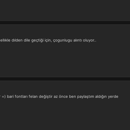
lıkle dılden dile geçtiği için, çogunlugu alıntı oluyor..
 =) bari fontları felan değiştir az önce ben paylaştım aldığın yerde