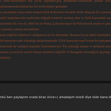
psi", kimi filozoflarca "ruh" ya da "yaşamsal güç" anlamında kullanılan "psikhe" sö
ıklanmasında kullanılan bir terim haline gelmiştir.
e yanılmalar sonucunda insanın fizik bedeninin ötesinde fizik olmayan bir yanının
çeşitli araştırmacılar tarafından değişik isimlerle anılmış olan ve fizik kanunlarla 
nlamında chi veya ki, Hint’de ise Prana, Çekoslavakya’da Psikotronik enerji ve günü
er yanımızı sarmış durumdadır.
enerji değildir, bütünsel varlığımıza ait bir durumdur. İnsanın beyni dahil tümünden
zik kanunlara tabi olmadığı anlaşılmaktadır. Fizik kanunlar nasıl bizim bir parçamı
remezsek de varlığını hepimiz hissetmekteyiz. Psi yeteneği zaman ve mekanla sınır
unun çevresiyle sınırlı olması mümkün değildir. O durugörü yeteneğiyle geçmişe d
ilebilir.
 çünkü ben paylaştım orada biraz önce=) arkadaşım istedi diye bide bana 