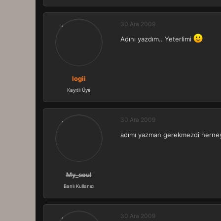
30 Ara 2009
Adını yazdım.. Yeterlimi
logii
Kayıtlı Üye
30 Ara 2009
adımı yazman gerekmezdi herneys
My_soul
Banlı Kullanıcı
30 Ara 2009