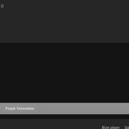
 ))
Psişik Yetenekler
Bize ulaşın
Şa