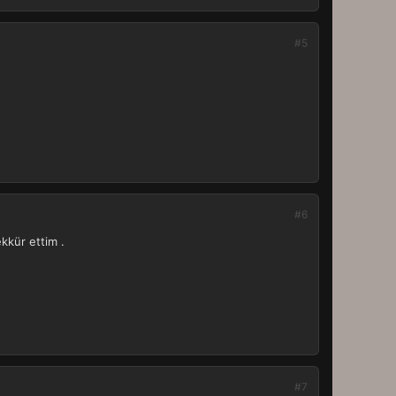
#5
#6
kkür ettim .
#7