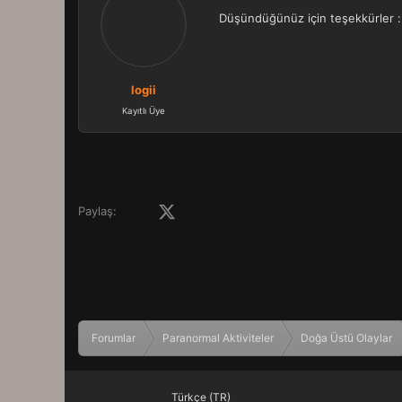
Düşündüğünüz için teşekkürler :
logii
Kayıtlı Üye
Facebook
X (Twitter)
LinkedIn
Pinterest
Tumblr
WhatsApp
E-posta
Paylaş:
Forumlar
Paranormal Aktiviteler
Doğa Üstü Olaylar
Türkçe (TR)