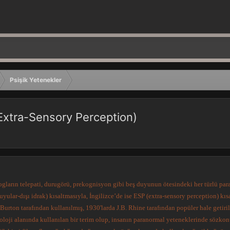
Psişik Yetenekler
Extra-Sensory Perception)
ogların telepati, durugörü, prekognisyon gibi beş duyunun ötesindeki her türlü para
lar-dışı idrak) kısaltmasıyla, İngilizce’de ise ESP (extra-sensory perception) kısal
Burton tarafından kullanılmış, 1930'larda J.B. Rhine tarafından popüler hale getiri
ikoloji alanında kullanılan bir terim olup, insanın paranormal yeteneklerinde sözkon