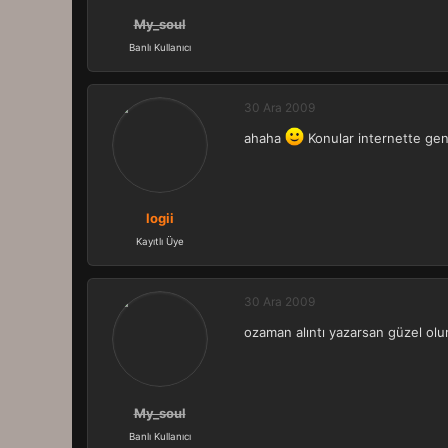
My_soul
Banlı Kullanıcı
30 Ara 2009
ahaha
Konular internette genel
logii
Kayıtlı Üye
30 Ara 2009
ozaman alıntı yazarsan güzel olur
My_soul
Banlı Kullanıcı