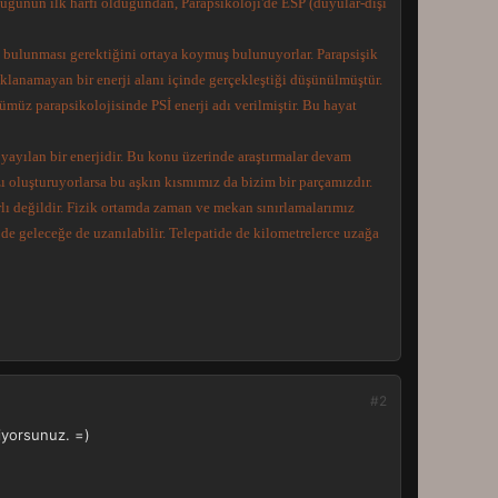
zcüğünün ilk harfi olduğundan, Parapsikoloji'de ESP (duyular-dışı
 bulunması gerektiğini ortaya koymuş bulunuyorlar. Parapsişik
açıklanamayan bir enerji alanı içinde gerçekleştiği düşünülmüştür.
müz parapsikolojisinde PSİ enerji adı verilmiştir. Bu hayat
 yayılan bir enerjidir. Bu konu üzerinde araştırmalar devam
zı oluşturuyorlarsa bu aşkın kısmımız da bizim bir parçamızdır.
lı değildir. Fizik ortamda zaman ve mekan sınırlamalarımız
e geleceğe de uzanılabilir. Telepatide de kilometrelerce uzağa
#2
diyorsunuz. =)