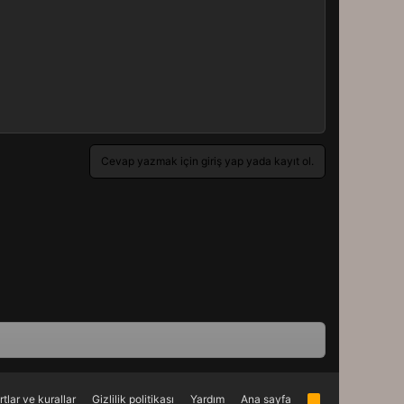
Cevap yazmak için giriş yap yada kayıt ol.
rtlar ve kurallar
Gizlilik politikası
Yardım
Ana sayfa
R