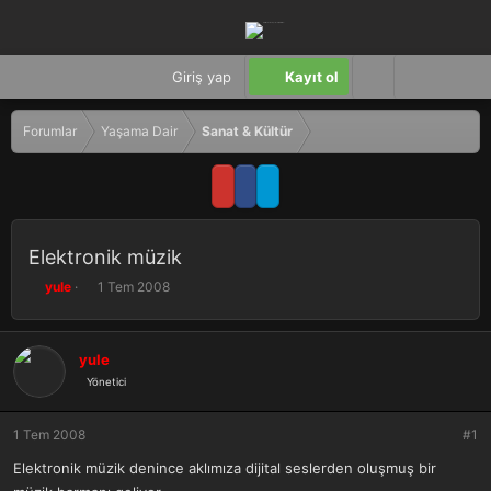
Giriş yap
Kayıt ol
Forumlar
Yaşama Dair
Sanat & Kültür
Elektronik müzik
K
B
yule
1 Tem 2008
o
a
n
ş
b
l
yule
u
a
Yönetici
y
n
u
g
b
ı
1 Tem 2008
#1
a
ç
ş
t
Elektronik müzik denince aklımıza dijital seslerden oluşmuş bir
l
a