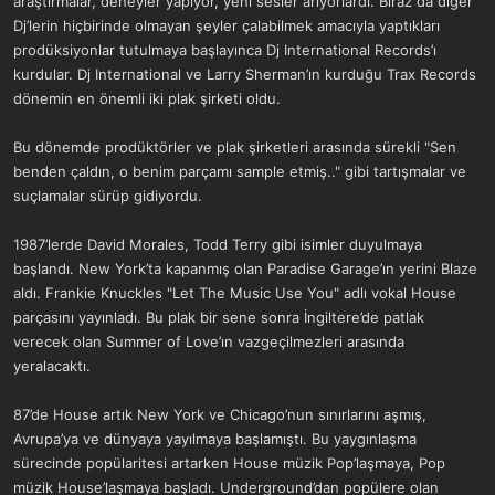
araştırmalar, deneyler yapıyor, yeni sesler arıyorlardı. Biraz da diğer
Dj’lerin hiçbirinde olmayan şeyler çalabilmek amacıyla yaptıkları
prodüksiyonlar tutulmaya başlayınca Dj International Records’ı
kurdular. Dj International ve Larry Sherman’ın kurduğu Trax Records
dönemin en önemli iki plak şirketi oldu.
Bu dönemde prodüktörler ve plak şirketleri arasında sürekli "Sen
benden çaldın, o benim parçamı sample etmiş.." gibi tartışmalar ve
suçlamalar sürüp gidiyordu.
1987’lerde David Morales, Todd Terry gibi isimler duyulmaya
başlandı. New York’ta kapanmış olan Paradise Garage’ın yerini Blaze
aldı. Frankie Knuckles "Let The Music Use You" adlı vokal House
parçasını yayınladı. Bu plak bir sene sonra İngiltere’de patlak
verecek olan Summer of Love’ın vazgeçilmezleri arasında
yeralacaktı.
87’de House artık New York ve Chicago’nun sınırlarını aşmış,
Avrupa’ya ve dünyaya yayılmaya başlamıştı. Bu yaygınlaşma
sürecinde popülaritesi artarken House müzik Pop’laşmaya, Pop
müzik House’laşmaya başladı. Underground’dan popülere olan