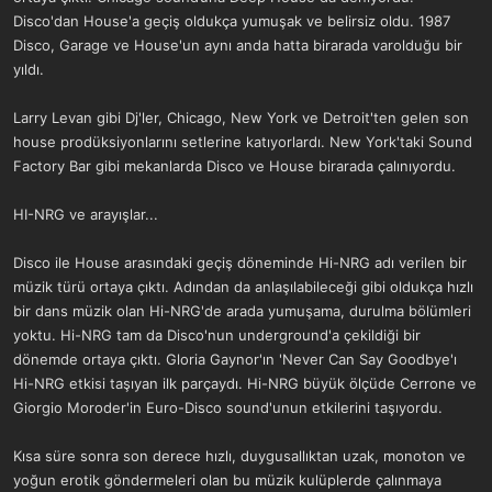
Disco'dan House'a geçiş oldukça yumuşak ve belirsiz oldu. 1987
Disco, Garage ve House'un aynı anda hatta birarada varolduğu bir
yıldı.
Larry Levan gibi Dj'ler, Chicago, New York ve Detroit'ten gelen son
house prodüksiyonlarını setlerine katıyorlardı. New York'taki Sound
Factory Bar gibi mekanlarda Disco ve House birarada çalınıyordu.
HI-NRG ve arayışlar...
Disco ile House arasındaki geçiş döneminde Hi-NRG adı verilen bir
müzik türü ortaya çıktı. Adından da anlaşılabileceği gibi oldukça hızlı
bir dans müzik olan Hi-NRG'de arada yumuşama, durulma bölümleri
yoktu. Hi-NRG tam da Disco'nun underground'a çekildiği bir
dönemde ortaya çıktı. Gloria Gaynor'ın 'Never Can Say Goodbye'ı
Hi-NRG etkisi taşıyan ilk parçaydı. Hi-NRG büyük ölçüde Cerrone ve
Giorgio Moroder'in Euro-Disco sound'unun etkilerini taşıyordu.
Kısa süre sonra son derece hızlı, duygusallıktan uzak, monoton ve
yoğun erotik göndermeleri olan bu müzik kulüplerde çalınmaya