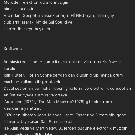
Moroder', elektronik disko müziğinin
olmasını sağladı.
Ardından 'Gospel'in yüksek enerjili (Hİ NRG) çalışmaları gay
clublarını aşarak, NY'de Sal Soul diye
isimlendirilmeye başlandı.
Kraftwerk :
Bu olaylardan 1 sene sonra il elektronik müzik grubu Kraftwerk
kurulur.
Ralf Hutter, Florian Schneider'dan dan oluşan grup, ayrıca drum
machine kullanan ilk grupta olur.
Davul seslerinin bu mekanikleşmiş hallerini ve elektronik conseptleri
en üst seviyede tutmuş ve ortaya
'Autobahn'(1974), 'The Man Machine'(1978) gibi elektronik
klasiklerini yarattılar.
1970'den itibaren Jean-Micheal Jarre, Tangerine Dream gibi genç
isimler ortaya çıkar. San Francisco'da
ise Alan Vega ve Martin Rev, 80'lerden bugüne elektronik müziğin
gelişmesine çeşitli katkıları