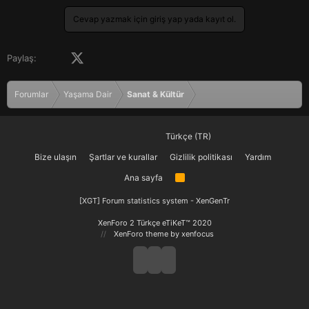
p
k
Cevap yazmak için giriş yap yada kayıt ol.
i
l
e
Facebook
X (Twitter)
LinkedIn
Pinterest
Tumblr
WhatsApp
E-posta
Paylaş:
r
:
Forumlar
Yaşama Dair
Sanat & Kültür
Türkçe (TR)
Bize ulaşın
Şartlar ve kurallar
Gizlilik politikası
Yardım
Ana sayfa
R
S
S
[XGT] Forum statistics system
- XenGenTr
XenForo 2 Türkçe eTiKeT™ 2020
XenForo theme
by xenfocus