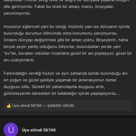
dile getiriyordu. Fakat bu istek bir amacı, inancı, ütopyaları
yansıtmıyordu.
House’un eğlenceli yanı bu isteği, hüzünlü yanı ise dünyanın içinde
bulunduğu durumun bilincinde olma konumunu yansıtıyordu.
Onların dünyayı değiştirmek gibi bir amacı yoktu. Birşeylerin, hatta
birçok şeyin yanlış olduğunu biliyorlar, bulundukları yerde yani
"ev"de, beraber oldukları insanlarla güzel bir anı paylaşıyor, güzel bir
anı uzatıyorlardı.
Farkındalığın verdiği hüzün ve aynı zamanda içinde bulunduğu anı
en yoğun ve güzel şekliyle yaşamak bir jenerasyonun temel
duygusu oldu. Sürekli bir yabancılaşma duygusu artık,
gülümseyerek danseden bir kalabalığın içinde paylaşılıyordu....
Üye silindi 56746
ve
ŞAMAN-URUM
T
e
p
k
Ü
i
Üye silindi 56746
l