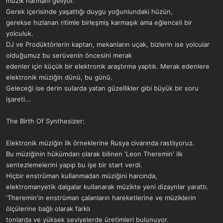
müzik harmanı geliyor.
a
r
Gerek içerisinde yaşattığı duygu yoğunlundaki hüzün,
t
i
gerekse hızlanan ritimle birleşmiş karmaşık ama eğlenceli bir
a
h
n
i
yolculuk.
DJ ve Prodüktörlerin kaptan, mekanların uçak, bizlerin ise yolcular
olduğumuz bu serüvenin öncesini merak
edenler için küçük bir elektronik araştırma yaptık. Merak edenlere
elektronik müziğin dünü, bu günü.
Geleceği ise derin sularda yatan güzellikler gibi büyük bir soru
işareti...
The Birth Of Synthesizer:
Elektronik müziğin ilk örneklerine Rusya civarında rastlıyoruz.
Bu müziğinin hükümdarı olarak bilinen 'Leon Theremin' ilk
sentezlemelerini yapıp bu işe bir start verdi.
Hiçbir enstrüman kullanmadan müziğini harcında,
elektromanyetik dalgalar kullanarak müzikte yeni dizaynlar yarattı.
'Theremin'in enstrüman çalanların hareketlerine ve müziklerin
ölçülerine bağlı olarak farklı
tonlarda ve yüksek seviyelerde üretimleri bulunuyor.