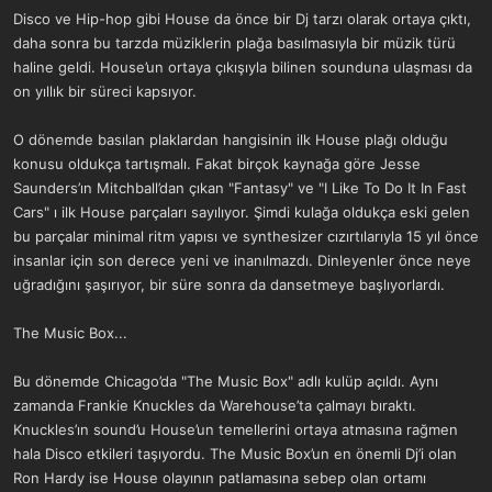
Disco ve Hip-hop gibi House da önce bir Dj tarzı olarak ortaya çıktı,
daha sonra bu tarzda müziklerin plağa basılmasıyla bir müzik türü
haline geldi. House’un ortaya çıkışıyla bilinen sounduna ulaşması da
on yıllık bir süreci kapsıyor.
O dönemde basılan plaklardan hangisinin ilk House plağı olduğu
konusu oldukça tartışmalı. Fakat birçok kaynağa göre Jesse
Saunders’ın Mitchball’dan çıkan "Fantasy" ve "I Like To Do It In Fast
Cars" ı ilk House parçaları sayılıyor. Şimdi kulağa oldukça eski gelen
bu parçalar minimal ritm yapısı ve synthesizer cızırtılarıyla 15 yıl önce
insanlar için son derece yeni ve inanılmazdı. Dinleyenler önce neye
uğradığını şaşırıyor, bir süre sonra da dansetmeye başlıyorlardı.
The Music Box...
Bu dönemde Chicago’da "The Music Box" adlı kulüp açıldı. Aynı
zamanda Frankie Knuckles da Warehouse’ta çalmayı bıraktı.
Knuckles’ın sound’u House’un temellerini ortaya atmasına rağmen
hala Disco etkileri taşıyordu. The Music Box’un en önemli Dj’i olan
Ron Hardy ise House olayının patlamasına sebep olan ortamı