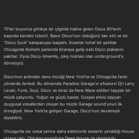
70'ler boyunca gittikçe bir çılgınlık haline gelen Disco 80'lerin
başında kendini tüketti. Basın Disco'nun öldüğünü ilan etti ve bir
"Disco Suck" kampanyası başlattı. İnsanlar tuhaf bir şekilde
Chicago’da Komishi parkında biraraya gelip eski Disco plaklarını
yaktılar. Oysa Disco ölmemiş, çıkış noktası olan underground'a
dönmüştü.
Disco’nun ardından dans müziği New York’ta ve Chicago’da farklı
yönlerde ilerledi. Bu dönemde Paradise Garage'ın efsanevi Dj'i Larry
Levan, Funk, Soul, Disco ve biraz da New Wave etkileri taşıyan bir
müzik çalıyordu. Yoğun ve güçlü baslar, Gospel etkisi taşıyan
duygusal vokallerden oluşan bu müzik Garage sound'unun ilk
örneğiydi. New York’ta gelişen Garage, Disco'nun devamıydı
diyebiliriz.
Chicago’da ise vokal yerine daha elektronik seslerin yeraldığı House
ortaya çıktı. Chicago sound’una Deep House da deniyordu.