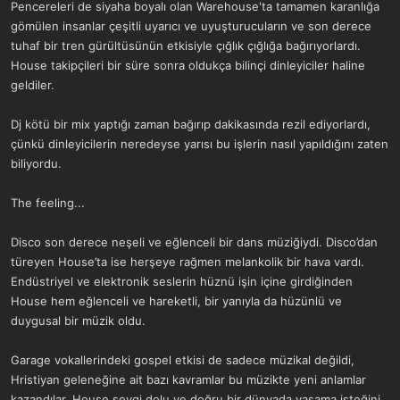
Pencereleri de siyaha boyalı olan Warehouse'ta tamamen karanlığa
gömülen insanlar çeşitli uyarıcı ve uyuşturucuların ve son derece
tuhaf bir tren gürültüsünün etkisiyle çığlık çığlığa bağırıyorlardı.
House takipçileri bir süre sonra oldukça bilinçi dinleyiciler haline
geldiler.
Dj kötü bir mix yaptığı zaman bağırıp dakikasında rezil ediyorlardı,
çünkü dinleyicilerin neredeyse yarısı bu işlerin nasıl yapıldığını zaten
biliyordu.
The feeling...
Disco son derece neşeli ve eğlenceli bir dans müziğiydi. Disco’dan
türeyen House’ta ise herşeye rağmen melankolik bir hava vardı.
Endüstriyel ve elektronik seslerin hüznü işin içine girdiğinden
House hem eğlenceli ve hareketli, bir yanıyla da hüzünlü ve
duygusal bir müzik oldu.
Garage vokallerindeki gospel etkisi de sadece müzikal değildi,
Hristiyan geleneğine ait bazı kavramlar bu müzikte yeni anlamlar
kazandılar. House sevgi dolu ve doğru bir dünyada yaşama isteğini