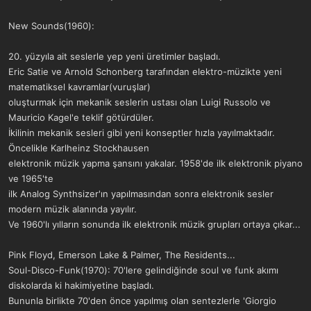
New Sounds(1960):
20. yüzyıla ait seslerle yep yeni üretimler başladı.
Eric Satie ve Arnold Schonberg tarafından elektro-müzikte yeni
matematiksel kavramlar(vuruşlar)
oluşturmak için mekanik seslerin ustası olan Luigi Russolo ve
Mauricio Kagel'e teklif götürdüler.
İkilinin mekanik sesleri gibi yeni konseptler hızla yayılmaktadır.
Öncelikle Karlheinz Stockhausen
elektronik müzik yapma şansını yakalar. 1958'de ilk elektronik piyano
ve 1965'te
ilk Analog Synthsizer'ın yapılmasından sonra elektronik sesler
modern müzik alanında yayılır.
Ve 1960'lı yılların sonunda ilk elektronik müzik grupları ortaya çıkar...
Pink Floyd, Emerson Lake & Palmer, The Residents...
Soul-Disco-Funk(1970): 70'lere gelindiğinde soul ve funk akımı
diskolarda ki hakimiyetine başladı.
Bununla birlikte 70'den önce yapılmış olan sentezlerle 'Giorgio