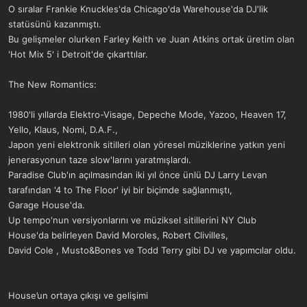
O sıralar Frankie Knuckles'da Chicago'da Warehouse'da DJ'lik
statüsünü kazanmıştı.
Bu gelişmeler olurken Farley Keith ve Juan Atkins ortak üretim olan
'Hot Mix 5' i Detroit'de çıkarttılar.
The New Romantics:
1980'li yıllarda Elektro-Visage, Depeche Mode, Yazoo, Heaven 17,
Yello, Klaus, Nomi, D.A.F.,
Japon yeni elektronik sitilleri olan yöresel müziklerine yatkın yeni
jenerasyonun taze slow'larını yaratmışlardı.
Paradise Club'ın açılmasından iki yıl önce ünlü DJ Larry Levan
tarafından '4 to The Floor' iyi bir biçimde sağlanmıştı,
Garage House'da.
Up tempo'nun versiyonlarını ve müziksel sitillerini NY Club
House'da belirleyen David Moroles, Robert Clivilles,
David Cole , Musto&Bones ve Todd Terry gibi DJ ve yapımcılar oldu.
House’un ortaya çıkışı ve gelişimi