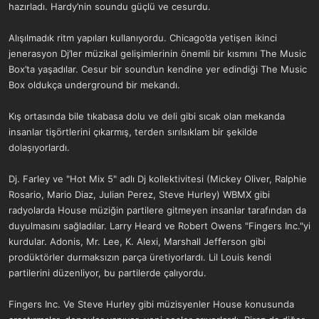
hazırladı. Hardy’nin soundu güçlü ve cesurdu.
Alışılmadık ritm yapıları kullanıyordu. Chicago’da yetişen ikinci
jenerasyon Dj’ler müzikal gelişimlerinin önemli bir kısmını The Music
Box’ta yaşadılar. Cesur bir sound’un kendine yer edindiği The Music
Box oldukça underground bir mekandı.
Kış ortasında bile tıkabasa dolu ve deli gibi sıcak olan mekanda
insanlar tişörtlerini çıkarmış, terden sırılsıklam bir şekilde
dolaşıyorlardı.
Dj. Farley ve "Hot Mix 5" adlı Dj kollektivitesi (Mickey Oliver, Ralphie
Rosario, Mario Diaz, Julian Perez, Steve Hurley) WBMX gibi
radyolarda House müziğin partilere gitmeyen insanlar tarafından da
duyulmasını sağladılar. Larry Heard ve Robert Owens "Fingers Inc."yi
kurdular. Adonis, Mr. Lee, K. Alexi, Marshall Jefferson gibi
prodüktörler durmaksızın parça üretiyorlardı. Lil Louis kendi
partilerini düzenliyor, bu partilerde çalıyordu.
Fingers Inc. Ve Steve Hurley gibi müzisyenler House konusunda