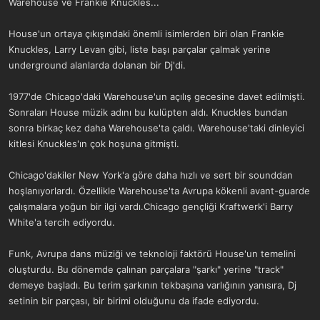
Warehouse ve Frankie Knuckles...
House'un ortaya çıkışındaki önemli isimlerden biri olan Frankie
Knuckles, Larry Levan gibi, liste başı parçalar çalmak yerine
underground alanlarda dolanan bir Dj'di.
1977'de Chicago'daki Warehouse'un açılış gecesine davet edilmişti.
Sonraları House müzik adını bu kulüpten aldı. Knuckles bundan
sonra birkaç kez daha Warehouse'ta çaldı. Warehouse'taki dinleyici
kitlesi Knuckles'ın çok hoşuna gitmişti.
Chicago'dakiler New York'a göre daha hızlı ve sert bir sounddan
hoşlanıyorlardı. Özellikle Warehouse'ta Avrupa kökenli avant-guarde
çalışmalara yoğun bir ilgi vardı.Chicago gençliği Kraftwerk'i Barry
White'a tercih ediyordu.
Funk, Avrupa dans müziği ve teknoloji faktörü House'un temelini
oluşturdu. Bu dönemde çalınan parçalara "şarkı" yerine "track"
demeye başladı. Bu terim şarkının tekbaşına varlığının yanısıra, Dj
setinin bir parçası, bir birimi olduğunu da ifade ediyordu.