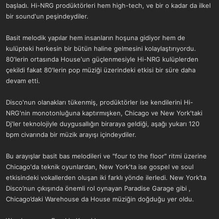
başladı. Hi-NRG prodüktörleri hem high-tech, ve bir o kadar da ilkel
bir sound'un peşindeydiler.
Basit melodik yapılar hem insanların hoşuna gidiyor hem de
kulüpteki herkesin bir bütün haline gelmesini kolaylaştırıyordu.
80'lerin ortasında House'un güçlenmesiyle Hi-NRG kulüplerden
çekildi fakat 80'lerin pop müziği üzerindeki etkisi bir süre daha
devam etti.
Disco'nun olanakları tükenmiş, prodüktörler ise kendilerini Hi-
NRG'nin monotonluğuna kaptırmışken, Chicago ve New York'taki
Dj'ler teknolojiyle duygusallığın biraraya geldiği, aşağı yukarı 120
bpm civarında bir müzik arayışı içindeydiler.
Bu arayışlar basit bas melodileri ve "four to the floor" ritmi üzerine
Chicago'da teknik oyunlardan, New York'ta ise gospel ve soul
etkisindeki vokallerden oluşan iki farklı yönde ilerledi. New York’ta
Disco’nun çıkışında önemli rol oynayan Paradise Garage gibi ,
Chicago’daki Warehouse da House müziğin doğduğu yer oldu.