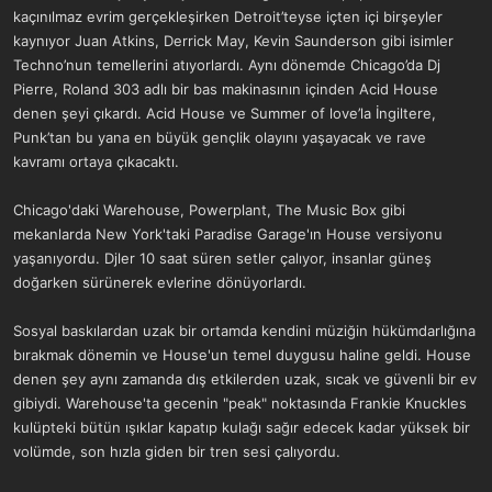
kaçınılmaz evrim gerçekleşirken Detroit’teyse içten içi birşeyler
kaynıyor Juan Atkins, Derrick May, Kevin Saunderson gibi isimler
Techno’nun temellerini atıyorlardı. Aynı dönemde Chicago’da Dj
Pierre, Roland 303 adlı bir bas makinasının içinden Acid House
denen şeyi çıkardı. Acid House ve Summer of love’la İngiltere,
Punk’tan bu yana en büyük gençlik olayını yaşayacak ve rave
kavramı ortaya çıkacaktı.
Chicago'daki Warehouse, Powerplant, The Music Box gibi
mekanlarda New York'taki Paradise Garage'ın House versiyonu
yaşanıyordu. Djler 10 saat süren setler çalıyor, insanlar güneş
doğarken sürünerek evlerine dönüyorlardı.
Sosyal baskılardan uzak bir ortamda kendini müziğin hükümdarlığına
bırakmak dönemin ve House'un temel duygusu haline geldi. House
denen şey aynı zamanda dış etkilerden uzak, sıcak ve güvenli bir ev
gibiydi. Warehouse'ta gecenin "peak" noktasında Frankie Knuckles
kulüpteki bütün ışıklar kapatıp kulağı sağır edecek kadar yüksek bir
volümde, son hızla giden bir tren sesi çalıyordu.