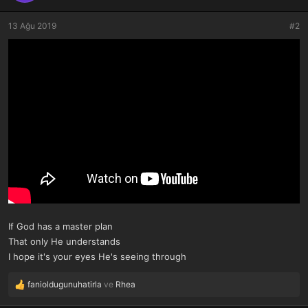
e
r
13 Ağu 2019
#2
:
If God has a master plan
That only He understands
I hope it's your eyes He's seeing through
fanioldugunuhatirla
ve
Rhea
T
e