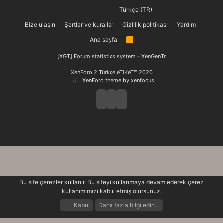
Türkçe (TR)
Bize ulaşın
Şartlar ve kurallar
Gizlilik politikası
Yardım
Ana sayfa
R
S
S
[XGT] Forum statistics system
- XenGenTr
XenForo 2 Türkçe eTiKeT™ 2020
XenForo theme
by xenfocus
Bu site çerezler kullanır. Bu siteyi kullanmaya devam ederek çerez
kullanımımızı kabul etmiş olursunuz.
Kabul
Daha fazla bilgi edin…
Forumlar
Neler Yeni
Giriş Yap
Kayıt Ol