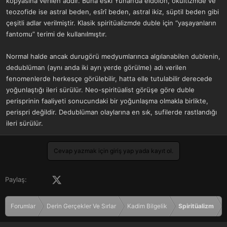
kopyasına verilen addır. Buna eski Yunan’da eidolon, okültizmde ve
a
r
teozofide ise astral beden, esîrî beden, astral ikiz, süptil beden gibi
t
i
çeşitli adlar verilmiştir. Klasik spiritüalizmde duble için “yaşayanların
a
h
n
i
fantomu” terimi de kullanılmıştır.
Normal halde ancak durugörü medyumlarınca algılanabilen dublenin,
dedublüman (aynı anda iki ayrı yerde görülme) adı verilen
fenomenlerde herkesçe görülebilir, hatta elle tutulabilir derecede
yoğunlaştığı ileri sürülür. Neo-spiritüalist görüşe göre duble
perisprinin faaliyeti sonucundaki bir yoğunlaşma olmakla birlikte,
perispri değildir. Dedublüman olaylarına en sık, sufilerde rastlandığı
ileri sürülür.
Cevap yazmak için giriş yap yada kayıt ol.
Facebook
X (Twitter)
LinkedIn
Pinterest
Tumblr
WhatsApp
E-posta
Paylaş:
Forumlar
Derin Gerçekler Ve Sırlar
Kadim Bilgelik
Spiritüalizm