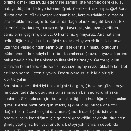
birlikte olmak bizi mutlu eder? Ne zaman liste yapmak gerekse, şu
hataya düşülür: Listeye istemediğimiz özellikleri yazmayacağız! Buna
dikkat edelim, çünkü yaşadıklarımız bize, karşımızdakinde olmasını
istemediklerimizi öğretti. Bunlar da doğal olarak negatif tavırlar. Biz
listemizi hazırlarken, buraya doğru kayarsak, yine aynı özelliklere
sahip birini çağırmış oluruz. O kısma hiç girmiyoruz. Ana hatlarını
belirlediğiniz kişinin ( istediğiniz kadar detay verebilirsiniz) dünya
üzerinde yaşadığından emin olun! İsteklerinizin makul olduğuna,
mükemmel erkek adıyla bir robot tanımlamadığınıza, beyaz atlı prens
beklemediğinize ikna olmadan listenizi bitirmeyin. Gerçekçi olun.
Olmayan birini talep ederseniz, aşk size uğrayamaz. Dikkatle kontrol
ettikten sonra, listenizi yakın. Doğru okudunuz, bildiğiniz gibi,
kibritle yakın.
Son olarak, kendinizi iyi hissettiğiniz bir gün, ( hava ne güzel, hayat
ne güzel tadında olduğunuz bir zamandan bahsediyorum) aşka
seslenin. Sizi bulması için, bunu hak ettiğinize inandığınız için, aşkın
güzelliklerine hazır olduğunuz için, aşkı bulduğunuzda ona çok
değerli bir mücevher gibi davranacağınızı hissettiğiniz için ve en
önemlisi aşka inandığınız için gelmesi gerektiğini söyleyin, dua edin.
Şimdi, yaptığınız her şeyi unutun. Listeyi yakmamızın sebebi de
buydu. Tamamen unutun. Beklemekten ve aramaktan vazgeçin.