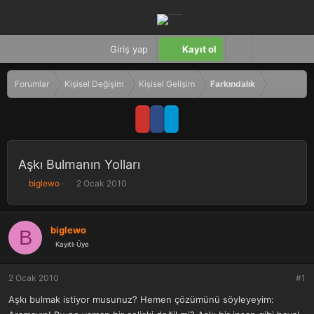
Giriş yap
Kayıt ol
Forumlar
Kişisel Değişim
Kişisel Gelişim
Farkındalık
Aşkı Bulmanın Yolları
K
B
biglewo
2 Ocak 2010
o
a
n
ş
b
l
biglewo
B
u
a
Kayıtlı Üye
y
n
u
g
b
ı
2 Ocak 2010
#1
a
ç
ş
t
Aşkı bulmak istiyor musunuz? Hemen çözümünü söyleyeyim:
l
a