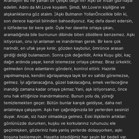
Aramayın! Bu ne yaman bir çelişki değil mi? Aşkı bir insan gibi hayal
a
r
edelim. Adını da Mr.Love koyalım. Şimdi, Mr.Love’ın kişiliğine ve
t
i
alışkanlıklarına göz atalım. ]Aşkı Bulmanın YollarıÖncelikle bilin ki,
a
h
n
i
son derece kaprisli birinden bahsediyoruz. Kaç defa davet edersin,
o lütfederse bir kere gelir. Öyle her davette ortaya çıkan,
aramadığında bile burnunun dibinde biten zibidilere benzemez. Aşkı
istiyorsan, onu iyi anlaman ve inandırman gerek. Bir kere çok
narindir, en ufak şeye kırılır, gözden kaybolur, ömrünce arasan
girdiği deliği bulamazsın. Sonra çok değerlidir, Anka Kuşu gibi, kaç
dağın ardında yaşar, kendi istemezse ortaya çıkmaz. Biraz ürkektir,
gelmeden önce adamlarını gönderir, kontrol ettirir. Hazırlık
yapılmamışsa, kendini ağırlayamaya layık bir ev sahibi göremezse,
gelmez. İyi ağırlanacağına, güzel bakılacağına, emek verileceğine
inandığı zamana kadar ortaya çıkmaz.Yani, aşk istiyorsanız, önce
onu hak ettiğinize inandırmalısınız. Bunun yolu da, yüreği
temizlemekten geçer. Bütün bunlar karışık geldiyse, daha net
anlatmaya çalışayım. Aşkı her çağırdığınızda bir yerlerden sesinizi
duyar. Ancak, siz hazır olmadıkça gelmez. Eski ilişkilerin artıkları
gönlünüzde dururken, kuşku ve korkularınız ruhunuzu ele
geçirmişken, gözleriniz hala yanlış yerlerde dolaşıyorken, aşkı
boşuna beklemeyin. Hayatta istediğimiz her şeyin bir bedeli var.