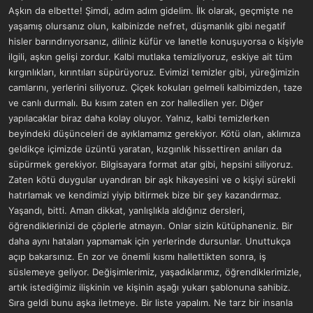
Aşkın da elbette! Şimdi, adım adım gidelim. İlk olarak, geçmişte ne
yaşamış olursanız olun, kalbinizde nefret, düşmanlık gibi negatif
hisler barındırıyorsanız, diliniz küfür ve lanetle konuşuyorsa o kişiyle
ilgili, aşkın gelişi zordur. Kalbi mutlaka temizliyoruz, eskiye ait tüm
kırgınlıkları, kırıntıları süpürüyoruz. Evimizi temizler gibi, yüreğimizin
camlarını, yerlerini siliyoruz. Çiçek kokuları gelmeli kalbimizden, taze
ve canlı durmalı. Bu kısım zaten en zor halledilen yer. Diğer
yapılacaklar biraz daha kolay oluyor. Yalnız, kalbi temizlerken
beyindeki düşünceleri de ayıklamamız gerekiyor. Kötü olan, aklımıza
geldikçe içimizde üzüntü yaratan, kızgınlık hissettiren anıları da
süpürmek gerekiyor. Bilgisayara format atar gibi, hepsini siliyoruz.
Zaten kötü duygular uyandıran bir aşk hikayesini ve o kişiyi sürekli
hatırlamak ve kendimizi yiyip bitirmek bize bir şey kazandırmaz.
Yaşandı, bitti. Aman dikkat, yanlışlıkla aldığınız dersleri,
öğrendiklerinizi de çöplerle atmayın. Onlar sizin kütüphaneniz. Bir
daha aynı hataları yapmamak için yerlerinde dursunlar. Unuttukça
açıp bakarsınız. En zor ve önemli kısmı hallettikten sonra, iş
süslemeye geliyor. Değişimlerimiz, yaşadıklarımız, öğrendiklerimizle,
artık istediğimiz ilişkinin ve kişinin aşağı yukarı şablonuna sahibiz.
Sıra geldi bunu aşka iletmeye. Bir liste yapalım. Ne tarz bir insanla