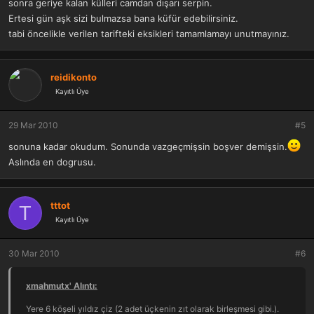
sonra geriye kalan külleri camdan dışarı serpin.
Ertesi gün aşk sizi bulmazsa bana küfür edebilirsiniz.
tabi öncelikle verilen tarifteki eksikleri tamamlamayı unutmayınız.
reidikonto
Kayıtlı Üye
29 Mar 2010
#5
sonuna kadar okudum. Sonunda vazgeçmişsin boşver demişsin.
Aslında en dogrusu.
tttot
T
Kayıtlı Üye
30 Mar 2010
#6
xmahmutx' Alıntı:
Yere 6 köşeli yıldız çiz (2 adet üçkenin zıt olarak birleşmesi gibi.).