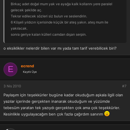
Birkaç adet doğal mum yak ve ayağa kalk kollarını yere paralel
gelecek şekilde aç.
Tekrar edilecek sözleri siz bulun ve seslendirin.
6 Köşeli yıldızın içerisinde küçük bir ateş yakın. ateş mum ile
yakılacak.
sonra geriye kalan külleri camdan dışarı serpin.
Ertesi gün aşk sizi bulmazsa bana küfür edebilirsiniz.
tabi öncelikle verilen tarifteki eksikleri tamamlamayı unutmayınız.
o eksiklikler nelerdir bilen var mı yada tam tarif verebilicek biri?
ecrend
E
Kayıtlı Üye
3 Nis 2010
#7
Paylaşım için teşekkürler bugüne kadar okuduğum aşkala ilgili olan
yazılar içerinde gerçekten inanarak okuduğum ve yüzümde
tebesüm yaratan tek yazıydı gerçekten çok ama çok teşekkürler.
Kesinlikle uygulayacağım ben çok fazla çağırdım sanırım