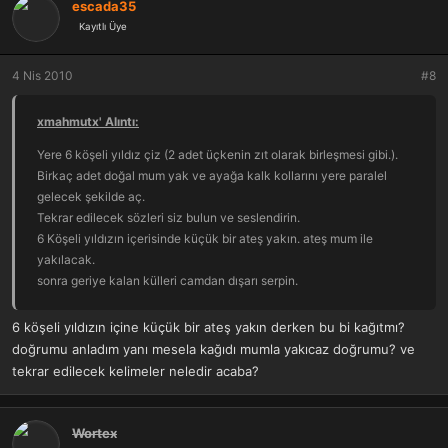
escada35
Kayıtlı Üye
4 Nis 2010
#8
xmahmutx' Alıntı:
Yere 6 köşeli yıldız çiz (2 adet üçkenin zıt olarak birleşmesi gibi.).
Birkaç adet doğal mum yak ve ayağa kalk kollarını yere paralel
gelecek şekilde aç.
Tekrar edilecek sözleri siz bulun ve seslendirin.
6 Köşeli yıldızın içerisinde küçük bir ateş yakın. ateş mum ile
yakılacak.
sonra geriye kalan külleri camdan dışarı serpin.
Ertesi gün aşk sizi bulmazsa bana küfür edebilirsiniz.
tabi öncelikle verilen tarifteki eksikleri tamamlamayı unutmayınız.
6 köşeli yıldızın içine küçük bir ateş yakın derken bu bi kağıtmı?
doğrumu anladım yanı mesela kağıdı mumla yakıcaz doğrumu? ve
tekrar edilecek kelimeler neledir acaba?
Wortex