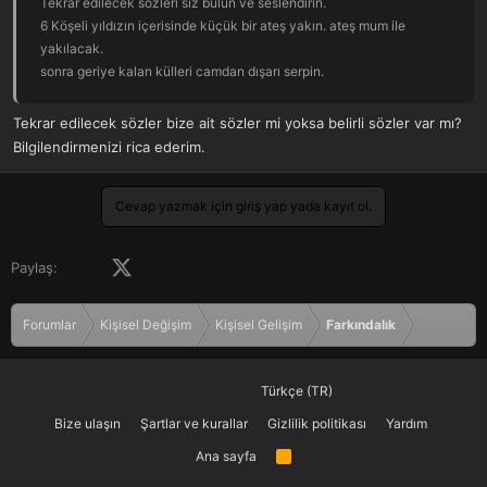
Tekrar edilecek sözleri siz bulun ve seslendirin.
6 Köşeli yıldızın içerisinde küçük bir ateş yakın. ateş mum ile
yakılacak.
sonra geriye kalan külleri camdan dışarı serpin.
Ertesi gün aşk sizi bulmazsa bana küfür edebilirsiniz.
tabi öncelikle verilen tarifteki eksikleri tamamlamayı unutmayınız.
Tekrar edilecek sözler bize ait sözler mi yoksa belirli sözler var mı?
Bilgilendirmenizi rica ederim.
Cevap yazmak için giriş yap yada kayıt ol.
Facebook
X (Twitter)
LinkedIn
Pinterest
Tumblr
WhatsApp
E-posta
Paylaş:
Forumlar
Kişisel Değişim
Kişisel Gelişim
Farkındalık
Türkçe (TR)
Bize ulaşın
Şartlar ve kurallar
Gizlilik politikası
Yardım
Ana sayfa
R
S
S