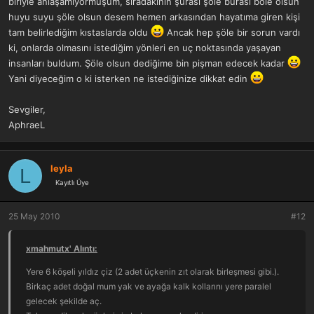
biriyle anlaşamıyormuşum, sıradakinin şurası şöle burası böle olsun
huyu suyu şöle olsun desem hemen arkasından hayatıma giren kişi
tam belirlediğim kıstaslarda oldu
Ancak hep şöle bir sorun vardı
ki, onlarda olmasını istediğim yönleri en uç noktasında yaşayan
insanları buldum. Şöle olsun dediğime bin pişman edecek kadar
Yani diyeceğim o ki isterken ne istediğinize dikkat edin
Sevgiler,
AphraeL
leyla
L
Kayıtlı Üye
25 May 2010
#12
xmahmutx' Alıntı:
Yere 6 köşeli yıldız çiz (2 adet üçkenin zıt olarak birleşmesi gibi.).
Birkaç adet doğal mum yak ve ayağa kalk kollarını yere paralel
gelecek şekilde aç.