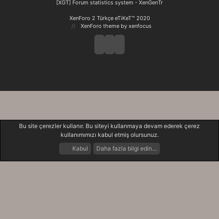
[XGT] Forum statistics system
- XenGenTr
XenForo 2 Türkçe eTiKeT™ 2020
XenForo theme
by xenfocus
Bu site çerezler kullanır. Bu siteyi kullanmaya devam ederek çerez
kullanımımızı kabul etmiş olursunuz.
Kabul
Daha fazla bilgi edin…
Forumlar
Neler Yeni
Giriş Yap
Kayıt Ol