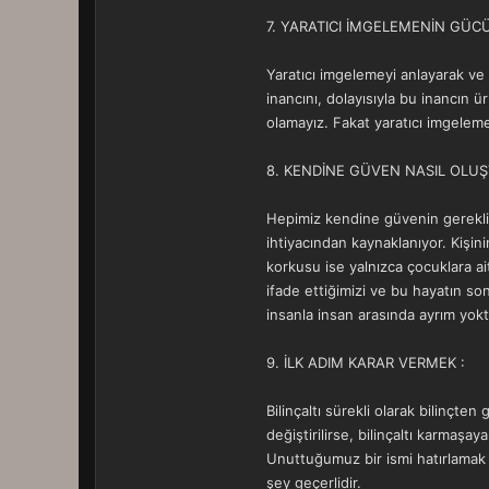
7. YARATICI İMGELEMENİN GÜCÜ
Yaratıcı imgelemeyi anlayarak ve 
inancını, dolayısıyla bu inancın 
olamayız. Fakat yaratıcı imgeleme 
8. KENDİNE GÜVEN NASIL OLUŞ
Hepimiz kendine güvenin gereklil
ihtiyacından kaynaklanıyor. Kişin
korkusu ise yalnızca çocuklara ai
ifade ettiğimizi ve bu hayatın s
insanla insan arasında ayrım yokt
9. İLK ADIM KARAR VERMEK :
Bilinçaltı sürekli olarak bilinçten 
değiştirilirse, bilinçaltı karmaşa
Unuttuğumuz bir ismi hatırlamak iç
şey geçerlidir.