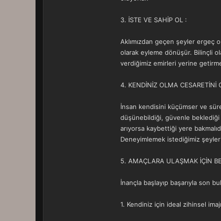
3. İSTE VE SAHİP OL :
Aklımızdan geçen şeyler ergeç ort
olarak eyleme dönüşür. Bilinçli ol
verdiğimiz emirleri yerine getirm
4. KENDİNİZ OLMA CESARETİNİ 
İnsan kendisini küçümser ve sürekl
düşünebildiği, güvenle beklediği 
arıyorsa kaybettiği yere bakmalıd
Deneyimlemek istediğimiz şeylerin 
5. AMAÇLARA ULAŞMAK İÇİN BEŞ
İnançla başlayıp başarıyla son bu
1. Kendiniz için ideal zihinsel imajı