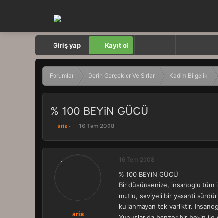
Giriş yap
Kayıt ol
Forumlar
Derin Gerçekler Ve Sırlar
Kadim Bilgelik
% 100 BEYiN GÜCÜ
K
B
aris
16 Tem 2008
o
a
n
ş
b
l
16 Tem 2008
u
a
y
n
% 100 BEYiN GÜCÜ
u
g
Bir düsünsenize, insanoglu tüm i
b
ı
a
ç
mutlu, seviyeli bir yasanti sürdü
ş
t
kullanmayan tek varliktir. Insanog
l
a
aris
Yunuslar da benzer bir beyin ile d