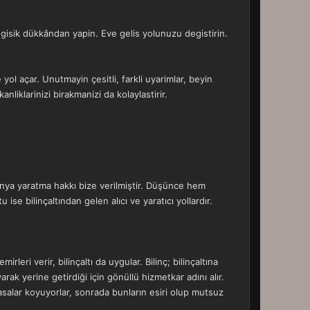
egisik dükkândan yapin. Eve gelis yolunuzu degistirin.
ol açar. Unutmayin çesitli, farkli uyarimlar, beyin
nliklarinizi birakmanizi da kolaylastirir.
ünya yaratma hakkı bize verilmiştir. Düşünce hem
ise bilinçaltından gelen alıcı ve yaratıcı yollardır.
rleri verir, bilinçaltı da uygular. Bilinç; bilinçaltına
ayarak yerine getirdiği için gönüllü hizmetkar adını alır.
 yasalar koyuyorlar, sonrada bunların esiri olup mutsuz