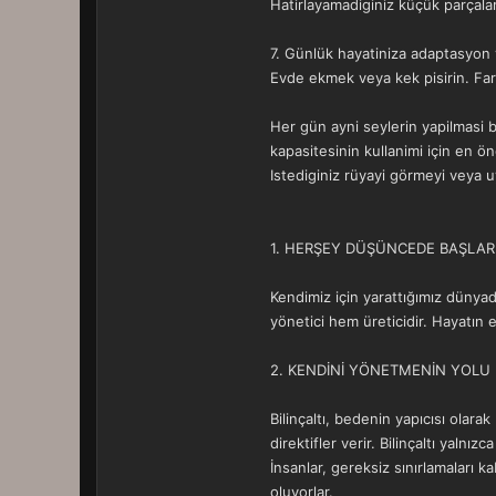
Hatirlayamadiginiz küçük parçalar 
7. Günlük hayatiniza adaptasyon v
Evde ekmek veya kek pisirin. Fark
Her gün ayni seylerin yapilmasi b
kapasitesinin kullanimi için en ön
Istediginiz rüyayi görmeyi veya 
1. HERŞEY DÜŞÜNCEDE BAŞLAR 
Kendimiz için yarattığımız dünya
yönetici hem üreticidir. Hayatın e
2. KENDİNİ YÖNETMENİN YOLU 
Bilinçaltı, bedenin yapıcısı olarak 
direktifler verir. Bilinçaltı yalnız
İnsanlar, gereksiz sınırlamaları k
oluyorlar.