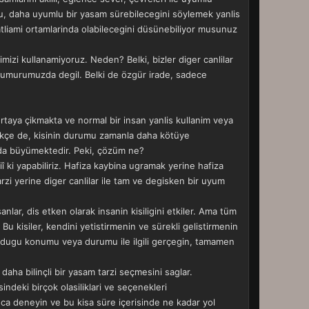
utlu, daha uyumlu bir yasam sürebilecegini söylemek yanlis
katliami ortamlarinda olabilecegini düsünebiliyor musunuz
imizi kullanamiyoruz. Neden? Belki, bizler diger canlilar
u umurumuzda degil. Belki de özgür irade, sadece
taya çikmakta ve normal bir insan yanlis kullanim veya
ikçe de, kisinin durumu zamanla daha kötüye
anda büyümektedir. Peki, çözüm ne?
î ki yapabiliriz. Hafiza kaybina ugramak yerine hafiza
rzi yerine diger canlilar ile tam ve degisken bir uyum
r, dis etken olarak insanin kisiligini etkiler. Ama tüm
Bu kisiler, kendini yetistirmenin ve sürekli gelistirmenin
ulundugu konumu veya durumu ile ilgili gerçegin, tamamen
 daha bilinçli bir yasam tarzi seçmesini saglar.
ndeki birçok olasiliklari ve seçenekleri
ca deneyin ve bu kisa süre içerisinde ne kadar yol