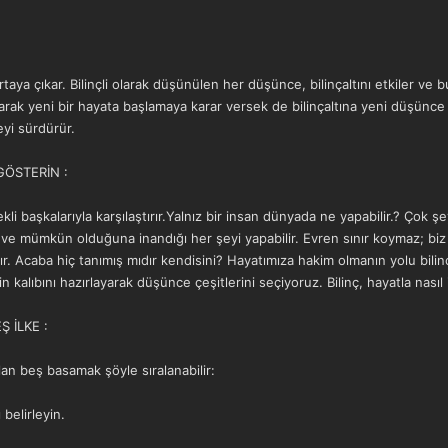
aya çıkar. Bilinçli olarak düşünülen her düşünce, bilinçaltını etkiler v
arak yeni bir hayata başlamaya karar versek de bilinçaltına yeni düşünce bi
eyi sürdürür.
GÖSTERİN :
i başkalarıyla karşılaştırır.Yalnız bir insan dünyada ne yapabilir.? Çok şey.
ve mümkün olduğuna inandığı her şeyi yapabilir. Evren sınır koymaz; biz in
ır. Acaba hiç tanımış mıdır kendisini? Hayatımıza hakim olmanın yolu bilin
kalıbını hazırlayarak düşünce çeşitlerini seçiyoruz. Bilinç, hayatla nasıl il
 İLKE :
lan beş basamak şöyle sıralanabilir:
 belirleyin.