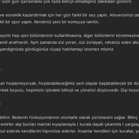
sizin gün içerisindeki çok fazla bilinçli olmadiginiz dakikalari gösterir.
e esneklik kazandirmak için her gün farkli bir sey yapin. Alisverisinizi d
li bir spor yapin. Kendinizi yeni bir komsuya tanitin.
eynin hep ayni bölümlerinin kullanilmasina, diger bölümlerin körelmesine y
emli anahtardir. Ayni zamanda sizi yoran, sizi zorlayan, rahatsiz eden aliska
uyandiginizda gördügünüz rüyayi hatirlamayi istemez misiniz
:
dan hoşlanmıyorsak, hoşlanabileceğimiz yeni olaylar başlatabilecek bir d
rkek boyutu, hepimizin içindeki bilinçli ve yönetici düşüncedir. Dişi boyutu 
:
bilinir. Bedenin fonksiyonlarının otomatik olarak yürümesini sağlar. Bilinç emi
ca emirler alıp bunları mantıki kıyaslamayla ( kurala dayalı çıkarımla ) yargıl
abul ederek kendilerini hipnotize ederler. İnsanlar kendileri için kurallar,