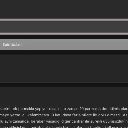
Spiritüalizm
slerini tek parmakla yapiyor olsa idi, o zaman 10 parmakla donatilmis ol
rmeye yetse idi, kafamiz tam 10 kati daha fazla hücre ile dolu olmazdi. 
lu ayni zamanda, beraber yasadigi diger canlilar ile sürekli uyumsuzluk hal
ona -tilmislardir, ancak onlar beyin kapasitelerinin tümünü kullanarak yas