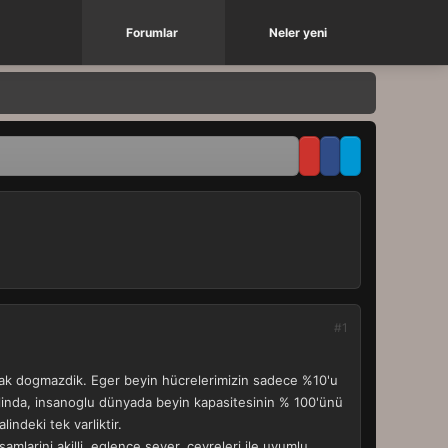
Forumlar
Neler yeni
#1
arak dogmazdik. Eger beyin hücrelerimizin sadece %10'u
Aslinda, insanoglu dünyada beyin kapasitesinin % 100'ünü
indeki tek varliktir.
amlarini akilli, eglence sever, çevreleri ile uyumlu