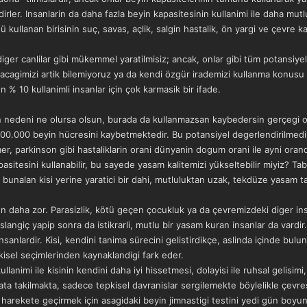
dirler. Insanlarin da daha fazla beyin kapasitesinin kullanimi ile daha m
ü kullanan birisinin suç, savas, açlik, salgin hastalik, ön yargi ve çevre 
diger canlilar gibi mükemmel yaratilmisiz; ancak, onlar gibi tüm potansiyel
anacagimizi artik bilemiyoruz ya da kendi özgür irademizi kullanma konus
 % 10 kullanimli insanlar için çok karmasik bir ifade.
n nedeni ne olursa olsun, burada da kullanmazsan kaybedersin gerçegi or
0.000 beyin hücresini kaybetmektedir. Bu potansiyel degerlendirilmed
er, parkinson gibi hastaliklarin orani dünyanin dogum orani ile ayni or
itesini kullanabilir, bu sayede yasam kalitemizi yükseltebilir miyiz? Tabi
 bunalan kisi yerine yaratici bir dahi, mutluluktan uzak, tekdüze yasam ta
ha zor. Parasizlik, kötü geçen çocukluk ya da çevremizdeki diger insanla
angiç yapip sonra da istikrarli, mutlu bir yasam kuran insanlar da vardir. 
insanlardir. Kisi, kendini tanima sürecini gelistirdikçe, aslinda içinde b
pkisel seçimlerinden kaynaklandigi fark eder.
animi ile kisinin kendini daha iyi hissetmesi, dolayisi ile ruhsal gelisimi,
a takilmakta, sadece tepkisel davranislar sergilemekte böylelikle çevresi
arekete geçirmek için asagidaki beyin jimnastigi testini yedi gün boyun