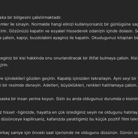
ka bir bölgesini çalistirmaktadir.
er ile sinayin. Normalde hangi elinizi kullaniyorsaniz bir günlügüne saçini
istirin. Gözünüzü kapatin ve esyalari hissederek odanizin içinde dolasin. S
 çalisin, kapiyi, buzdolabini ayaginiz ile kapatin. Okudugunuz kitaptan bir
giniz bir kisi hakkinda onu onurlandiracak bir iltifat bulmaya çalisin. Kis
irin.
ye içindekileri gözden geçirin. Kapatip içinizden tekrarlayin. Ayni seyi bir
 bir resimde deneyin. Adetleri, büyüklükleri, renkleri hatirlamaya çalisin.
baska bir insan yerine koyun. Sizin su anda oldugunuz durumda o kisinin
z hisset -tiginizde, hayatta en çok istediginiz seyin ne oldugunu hatirlay
düsünceye kapilirsaniz, kafanizda yarattigimiz bu küçük pozitif filmi tekr
 birkaç saniye için önceki saat içerisinde ne oldugunu düsünün. Günün 