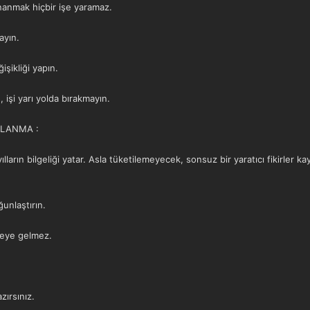
nanmak hiçbir işe yaramaz.
ayın.
şikliği yapın.
 işi yarı yolda bırakmayın.
ULLANMA :
ların bilgeliği yatar. Asla tüketilemeyecek, sonsuz bir yaratıcı fikirler kayn
unlaştırın.
leye gelmez.
zırsınız.