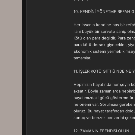
10. KENDİNİ YÖNETME REFAH GE
Her insanın kendine has bir refa
ilahi büyük bir servete sahip olm
Kötü olan para değildir. Para zen
para kötü dersek giyecekler, yiy
Ekonomik sistemi yermek kimseyi b
tamamlar.
11. İŞLER KÖTÜ GİTTİĞİNDE NE 
Hepimizin hayatında her şeyin köt
aksatır. Böyle zamanlarda hepimiz
hayatımızdaki gücü gösterme fırs
ne önemi var. Sorulması gereken 
oluruz. Bu hayat tarafından dold
sonuç ve benzer benzerini çeker ya
12. ZAMANIN EFENDİSİ OLUN :