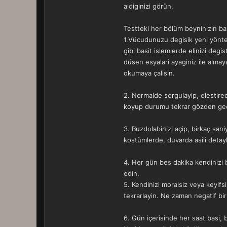
aldiginizi görün.
Testteki her bölüm beyninizin bas
1.Vücudunuzu degisik yeni yönteml
gibi basit islemlerde elinizi deg
düsen esyalari ayaginiz ile almaya
okumaya çalisin.
2. Normalde sorgulayip, elestirece
koyup durumu tekrar gözden geç
3. Buzdolabinizi açip, birkaç sani
kostümlerde, duvarda asili detayli
4. Her gün bes dakika kendinizi 
edin.
5. Kendinizi moralsiz veya keyifsi
tekrarlayin. Ne zaman negatif bir 
6. Gün içerisinde her saat basi,