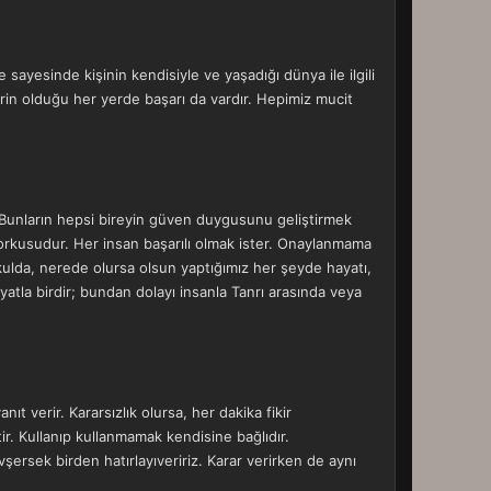
sayesinde kişinin kendisiyle ve yaşadığı dünya ile ilgili
ikrin olduğu her yerde başarı da vardır. Hepimiz mucit
. Bunların hepsi bireyin güven duygusunu geliştirmek
 korkusudur. Her insan başarılı olmak ister. Onaylanmama
okulda, nerede olursa olsun yaptığımız her şeyde hayatı,
atla birdir; bundan dolayı insanla Tanrı arasında veya
anıt verir. Kararsızlık olursa, her dakika fikir
tir. Kullanıp kullanmamak kendisine bağlıdır.
vşersek birden hatırlayıveririz. Karar verirken de aynı