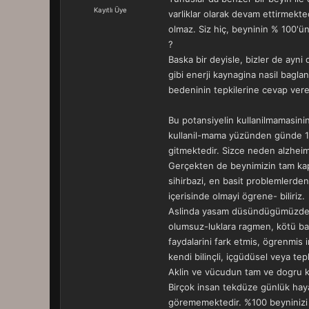
a
r
Kayıtlı Üye
varliklar olarak devam ettirmekte
t
i
olmaz. Siz hiç, beyninin % 100'ün
a
h
n
i
?
Baska bir deyisle, bizler de ayni 
gibi enerji kaynagina nasil bagl
bedeninin tepkilerine cevap veren
Bu potansiyelin kullanilmamasini
kullanil-mama yüzünden günde 10
gitmektedir. Sizce neden alzheim
Gerçekten de beynimizin tam kapas
sihirbazi, en basit problemlerden
içerisinde olmayi ögrene- biliriz.
Aslinda yasam düsündügümüzden da
olumsuz-luklara ragmen, kötü basl
faydalarini fark etmis, ögrenmis 
kendi bilinçli, içgüdüsel veya te
Aklin ve vücudun tam ve dogru kull
Birçok insan tekdüze günlük hayat
görememektedir. %100 beyninizi h