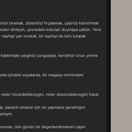
zi taramak, dislerinizi firçalamak, çayinizi karistirmak
esleri dinleyin, çevredeki kokulari duymaya çalisin. Yere
 sayfayi yan tutarak, bir sayfayi da ters tutarak
i hakkindaki yarginizi sorgulayip, kendinizi onun yerine
 oda içindeki esyalarda, bir magaza vitrinindeki
 neler hissedebilecegini, neler düsünebilecegini hayal
ip, basarili olmaniz için ne yapmaniz gerektigini
arlayin.
sonunda, tüm günün bir degerlendirmesini yapin.