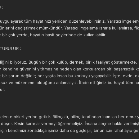
 :
uygulayarak tüm hayatınızı yeniden düzenleyebilirsiniz. Yaratıcı imgeleme 
ürünlerini değiştirmek mümkündür. Yaratıcı imgeleme ısrarla kullanılırsa, f
bir çok yerde, hayatın basit şeylerinde de kullanılabilir.
TURULUR :
iğini biliyoruz. Bugün bir çok kulüp, dernek, birlik faaliyet göstermekte
in kendine güvenini yitirmesine neden olan korkulardan biri başarısızlık
t bir sorun değildir; her yaşta insan bu korkuyu yaşayabilir. İşte, evde, 
onsuz ve mükemmel olduğunu anlamalıyız. İfade ettiğimiz bu hayat tüm hay
ur.
gelen emirleri yerine getirir. Bilinçaltı, bilinç tarafından inanılan her emre y
ya düşer. Kesin kararlar vermeyi öğrenmeliyiz. İnsana seçme hakkı verilmiş
in kendimizi zorladıkça işimiz daha da güçleşir; bir an için rahatlayıp ge