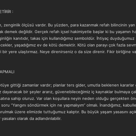
TİRİR :
h, zenginlik ölçüsü vardır. Bu yüzden, para kazanmak refah bilincinin yan
ak demek değildir. Gerçek refah içsel hakimiyetle başlar ki bu yaşamın har 
ginliğin kanıtıdır, takas için kullandığımız semboldür. İhtiyaç duyduğumu
ecekler, yaşadığımız ev de kötü demektir. Kötü olan parayı çok fazla sev
ir yere ulaştırmaz. Neye direnirseniz o da size direnir. Fikir birliğine va
YAPMALI
üye gittiği zamanlar vardır; planlar ters gider, umutla beklenen kararlar
 dayanacak bir şeyler ararız, güvenebileceğimiz iç kaynaklar bulmaya çalış
atına sahip oluruz. Var olan koşullara neyin neden olduğu gerçekten önem
soru “Yangını söndürmek için ne yapmalıyım” olmalı. İnandığımız, kabull
urulmak üzere elimizde tuttuğumuz kalıptır. Bu büyük yaşam yasasını açık
saları olarak da adlandırılabilir.