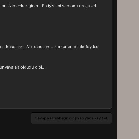
ansizin ceker gider...En iyisi mi sen onu en guzel
bos hesaplari...Ve kabullen... korkunun ecele faydasi
unyaya ait oldugu gibi...
Cevap yazmak için giriş yap yada kayıt ol.