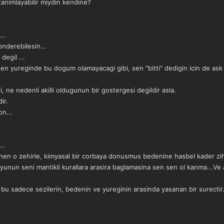
nimlayabilir miydin kendine?
..
nderebilesin...
degil ...
den yureginde bu dogum olamayacagi gibi, sen "bitti" dedigin icin de ask
, ne nedenli akilli oldugunun bir gostergesi degildir asla.
ir.
on...
.
..
en o zehirle, kimyasal bir corbaya donusmus bedenine hasbel kader zihnin
unun seni mantikli kurallara arasira baglamasina sen sen ol kanma...Ve ar
bu sadece sezilerin, bedenin ve yureginin arasinda yasanan bir surecti