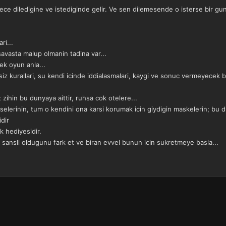
ce diledigine ve istediginde gelir. Ve sen dilemesende o isterse bir gun 
ri...
savasta malup olmanin tadina var...
k oyun anla...
siz kurallari, su kendi icinde iddialasmalari, kaygi ve sonuc vermeyecek 
ihin bu dunyaya aittir, ruhsa cok otelere...
selerinin, tum o kendini ona karsi korumak icin giydigin maskelerin; bu d
idir
 hediyesidir.
 sansli oldugunu fark et ve biran evvel bunun icin sukretmeye basla...