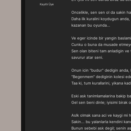
a
r
Kayıtlı Üye
t
i
Oncelikle, sen sen ol da sakin h
a
h
n
i
Daha ilk kuralini koydugun anda, 
kazanan bu oyunda...
Ve eger icinde bir yangin baslam
Cunku o buna da musade etmeyece
Sen olan biteni tam anladigin ve
savurur atar seni.
Onun icin "budur" dedigin anda,
"Begenmem" dediginin kolesi ede
Taa ki, tum kurallarini, yikana kada
Eski ask tanimlamalarina bakip b
Gel sen beni dinle; iyisimi birak
AsIk olmak sana aci ve kaygi mi h
Sakin... bu yalanlarla kendini kan
Bunun sebebi ask degil; senin ask