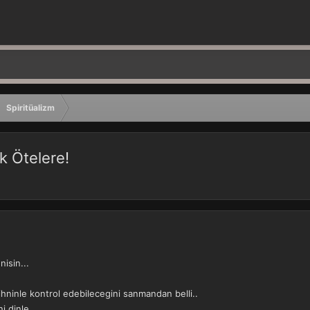
Spiritüalizm
k Ötelere!
isin...
hninle kontrol edebilecegini sanmandan belli..
i dinle...