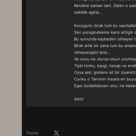
Kendine zaman tani. Zaten o sade
sekilde agirla...
Kucugum; birak tum bu sacmalikla
Sen yuregindekine karsi actigin 
Bu sonunda kaybeden olmayan te
Birak artik bir yana tum bu anlam
olmayacagini anla...
Ve sunu ne olursa olsun unutma; z
Tipki korku, kaygi, hesap ve endi
Oysa ask; goklere ait bir ziyaretc
Cunku o Tanrinin insana en buyuk
Eger bulabildiysen onu; ne kadar
Alinti
Facebook
X (Twitter)
LinkedIn
Pinterest
Tumblr
WhatsApp
E-posta
Paylaş: