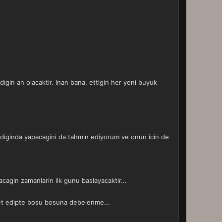
igin an olacaktir. Inan bana, ettigin her yeni buyuk
adiginda yapacagini da tahmin ediyorum ve onun icin de
cagin zamanlarin ilk gunu baslayacaktir...
iyet edipte bosu bosuna debelenme...