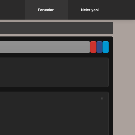
Forumlar
Neler yeni
#1