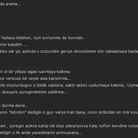
da arama...
fazlaca iddalisin, tum surtunme de bundan..
ene bakalim ...
kika var ya; aslinda o sozunden geriye donebilmek icin cabalamaya baslad
.
 ol bir yilbasi agaci sanmaya kalkma.
e verecek bir seyle asla karistirma...
nle olusturdugun o bildik sablona, sakin askini uydurmaya kalkma.. Uym
te dusupte yuregindekine saldirma...
en durma dene..
enin "bitirdim" dedigin o gun varya inan bana, onun ardindan en cok kosa
n , yuregin acikca sahip cik diye yalvariyorsa hala; lutfen kendine ez
digin o ilk anda yasadiklarini animsasana...