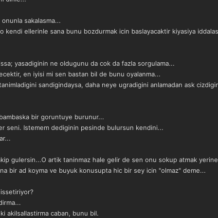
a onunla sakalasma...
o kendi ellerinle sana bunu bozdurmak icin baslayacaktir kiyasiya iddala
issa; yasadiginin ne oldugunu da cok da fazla sorgulama...
ktir, en iyisi mi sen bastan bil de bunu oyalanma...
 tanimladigini sandigindaysa, daha neye ugradigini anlamadan ask cizdigin
 bambaska bir goruntuye burunur...
r seni. Istemem dediginin pesinde bulursun kendini...
r...
akip gulersin...O artik taninmaz hale gelir de sen onu sokup atmak yeri
 ona bir ad koyma ve buyuk konusupta hic bir sey icin "olmaz" deme...
issetiriyor?
dirma...
i akilsallastirma caban, bunu bil.