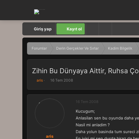
Giriş yap
Kayıt ol
Forumlar
Derin Gerçekler Ve Sırlar
Kadim Bilgelik
Zihin Bu Dünyaya Aittir, Ruhsa Ço
K
B
aris
16 Tem 2008
o
a
n
ş
b
l
16 Tem 2008
u
a
y
n
Kucugum;
u
g
Anlasilan sen bu oyunda daha yen
b
ı
a
ç
Nasil mi anladim ?
ş
t
Daha yolun basinda tum sureci zi
l
a
aris
En iyisi mi sen durda biraz da ben