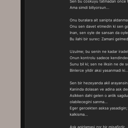
Sen bu coskuyu tatmadan once ta
Ama simdi biliyorsun...
Onu buralara ait sanipta aldanma.
Onu sen davet etmedin ki sen go
Inan, sen oyle de sansan da oyle 
Bu ilahi bir surec: Zamani gelme
Uzulme; bu senin ne kadar iradeli
Onun kontrolu sadece kendinded
Sunu bil ki; sen ne ilksin ne de s
Binlerce yildir aksi yasanmadi ki..
Sen bir hezeyanda akil arayansin.
Kaninda dolasan ve adina ask den
AsIkken dahi gelen o anlik sagduy
olabilecegini sanma...
Eger gercekten asksa yasadigin; 
kalkisma...
Ask agirlamasi zor bir misafirdir...