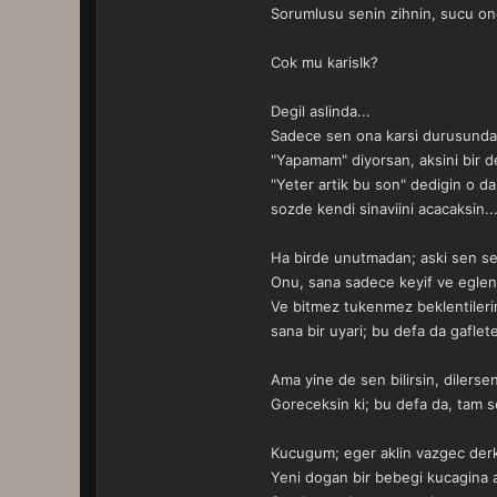
Sorumlusu senin zihnin, sucu on
Cok mu karisIk?
Degil aslinda...
Sadece sen ona karsi durusunda 
"Yapamam" diyorsan, aksini bir d
"Yeter artik bu son" dedigin o da
sozde kendi sinaviini acacaksin..
Ha birde unutmadan; aski sen sen
Onu, sana sadece keyif ve eglenc
Ve bitmez tukenmez beklentileri
sana bir uyari; bu defa da gafle
Ama yine de sen bilirsin, dilers
Goreceksin ki; bu defa da, tam s
Kucugum; eger aklin vazgec derke
Yeni dogan bir bebegi kucagina al