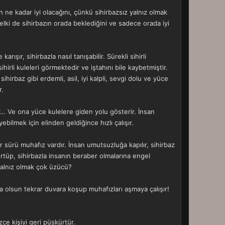
 ne kadar iyi olacağını, çünkü sihirbazsız yalnız olmak
belki de sihirbazın orada beklediğini ve sadece orada iyi
şır, sihirbazla nasıl tanışabilir. Sürekli sihirli
irli kuleleri görmektedir ve iştahını bile kaybetmiştir.
hirbaz gibi erdemli, asil, iyi kalpli, sevgi dolu ve yüce
r.
rir… Ve ona yüce kulelere giden yolu gösterir. İnsan
bilmek için elinden geldiğince hızlı çalışır.
r sürü muhafız vardır. İnsan umutsuzluğa kapılır, sihirbaz
kürtüp, sihirbazla insanın beraber olmalarına engel
 yalnız olmak çok üzücü?
sa olsun tekrar duvara koşup muhafızları aşmaya çalışır!
ce kişiyi geri püskürtür.