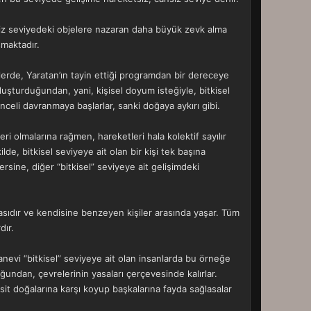
etsiz seviyedeki objelere nazaran daha büyük zevk alma
şmaktadır.
ilerde, Yaratan’ın tayin ettiği programdan bir dereceye
şturduğundan, yani, kişisel doyum isteğiyle, bitkisel
celi davranmaya başlarlar, sanki doğaya aykırı gibi.
olmalarına rağmen, hareketleri hala kolektif sayılır
e, bitkisel seviyeye ait olan bir kişi tek başına
rsine, diğer “bitkisel” seviyeye ait gelişimdeki
arçasıdır ve kendisine benzeyen kişiler arasında yaşar. Tüm
dır.
 Manevi “bitkisel” seviyeye ait olan insanlarda bu örneğe
undan, çevrelerinin yasaları çerçevesinde kalırlar.
basit doğalarına karşı koyup başkalarına fayda sağlasalar