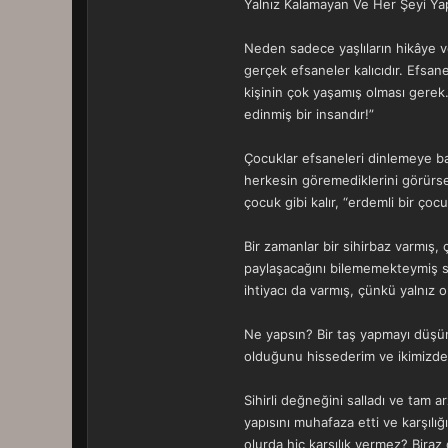
Yalnız Kalamayan Ve Her Şeyi Yap
Neden sadece yaşlıların hikâye v
gerçek efsaneler kalıcıdır. Efsane
kişinin çok yaşamış olması gerek. 
edinmiş bir insandır!”
Çocuklar efsaneleri dinlemeye bayı
herkesin göremediklerini görürse, 
çocuk gibi kalır, “erdemli bir çocu
Bir zamanlar bir sihirbaz varmış, 
paylaşacağını bilememekteymiş s
ihtiyacı da varmış, çünkü yalnız 
Ne yapsın? Bir taş yapmayı düşün
olduğunu hissederim ve ikimizde 
Sihirli değneğini salladı ve tam 
yapısını muhafaza etti ve karşılı
olurda hiç karşılık vermez? Biraz 