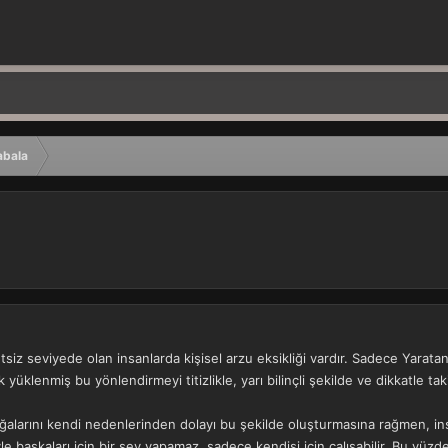
abala
iz seviyede olan insanlarda kişisel arzu eksikliği vardır. Sadece Yaratan’ı
 yüklenmiş bu yönlendirmeyi titizlikle, yarı bilinçli şekilde ve dikkatle tak
n doğalarını kendi nedenlerinden dolayı bu şekilde oluşturmasına rağmen,
yle başkaları için bir şey yapamaz, sadece kendisi için çalışabilir. Bu yüz