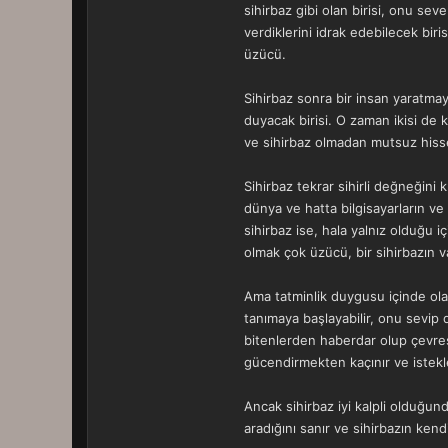
sihirbaz gibi olan birisi, onu se
verdiklerini idrak edebilecek biri
üzücü.
Sihirbaz sonra bir insan yaratma
duyacak birisi. O zaman ikisi de 
ve sihirbaz olmadan mutsuz his
Sihirbaz tekrar sihirli değneğini 
dünya ve hatta bilgisayarların ve 
sihirbaz ise, hala yalnız olduğu
olmak çok üzücü, bir sihirbazın v
Ama tatminlik duygusu içinde olan
tanımaya başlayabilir, onu sevip 
bitenlerden haberdar olup çevresin
gücendirmekten kaçınır ve istekleri
Ancak sihirbaz iyi kalpli olduğun
aradığını sanır ve sihirbazın ken