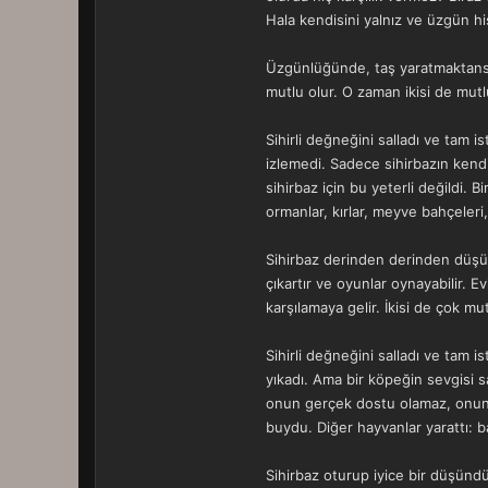
Hala kendisini yalnız ve üzgün h
Üzgünlüğünde, taş yaratmaktansa, 
mutlu olur. O zaman ikisi de mutl
Sihirli değneğini salladı ve tam i
izlemedi. Sadece sihirbazın kendi
sihirbaz için bu yeterli değildi. 
ormanlar, kırlar, meyve bahçeleri,
Sihirbaz derinden derinden düşün
çıkartır ve oyunlar oynayabilir. 
karşılamaya gelir. İkisi de çok mu
Sihirli değneğini salladı ve tam 
yıkadı. Ama bir köpeğin sevgisi 
onun gerçek dostu olamaz, onun iç
buydu. Diğer hayvanlar yarattı: b
Sihirbaz oturup iyice bir düşündü.