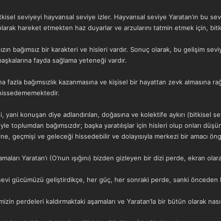
kisel seviyeyi hayvansal seviye izler. Hayvansal seviye Yaratan’ın bu sev
larak hareket etmekten haz duyarlar ve arzularını tatmin etmek için, bitk
 bağımsız bir karakteri ve hisleri vardır. Sonuç olarak, bu gelişim seviye
başkalarına fayda sağlama yeteneği vardır.
ha fazla bağımsızlık kazanmasına ve kişisel bir hayattan zevk almasına
 hissedememektedir.
i, yani konuşan diye adlandırılan, doğasına ve kolektife aykırı (bitkisel 
le toplumdan bağımsızdır; başka yaratılışlar için hisleri olup onları düşüne 
rsine, geçmişi ve geleceği hissedebilir ve dolayısıyla merkezi bir amacı 
aları Yaratan’ı (O’nun ışığını) bizden gizleyen bir dizi perde, ekran olara
nevi gücümüzü geliştirdikçe, her güç, her sonraki perde, sanki önceden
izin perdeleri kaldırmaktaki aşamaları ve Yaratan’la bir bütün olarak nası