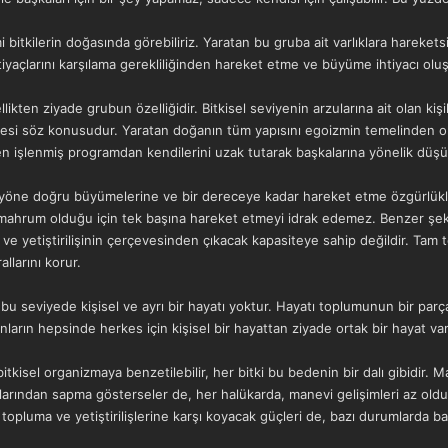
 bitkilerin doğasında görebiliriz. Yaratan bu gruba ait varlıklara harek
tiyaçlarını karşılama gerekliliğinden hareket etme ve büyüme ihtiyacı olu
ikten ziyade grubun özelliğidir. Bitkisel seviyenin arzularına ait olan kiş
si söz konusudur. Yaratan doğanın tüm yapısını egoizmin temelinden olu
en işlenmiş programdan kendilerini uzak tutarak başkalarına yönelik düşün
yöne doğru büyümelerine ve bir dereceye kadar hareket etme özgürlükleri 
n mahrum olduğu için tek başına hareket etmeyi idrak edemez. Benzer şekild
ve yetiştirilişinin çerçevesinden çıkacak kapasiteye sahip değildir. Tam te
llarını korur.
inin bu seviyede kişisel ve ayrı bir hayatı yoktur. Hayatı toplumunun bir p
nların hepsinde herkes için kişisel bir hayattan ziyade ortak bir hayat var
bitkisel organizmaya benzetilebilir, her bitki bu bedenin bir dalı gibidir.
larından sapma gösterseler de, her halükarda, manevi gelişimleri az olduğ
la topluma ve yetiştirilişlerine karşı koyacak güçleri de, bazı durumlarda 