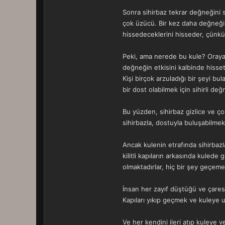
Sonra sihirbaz tekrar değneğini s
çok üzücü. Bir kez daha değneğini 
hissedeceklerini hisseder, çünk
Peki, ama nerede bu kule? Oraya nas
değneğin etkisini kalbinde hissetm
Kişi birçok arzuladığı bir şeyi bu
bir dost olabilmek için sihirli de
Bu yüzden, sihirbaz gizlice ve çok
sihirbazla, dostuyla buluşabilmek
Ancak kulenin etrafında sihirbazl
kilitli kapıların arkasında kulede
olmaktadırlar, hiç bir şey geçeme
İnsan her zayıf düştüğü ve çaresi
Kapıları yıkıp geçmek ve kuleye 
Ve her kendini ileri atıp kuleye 