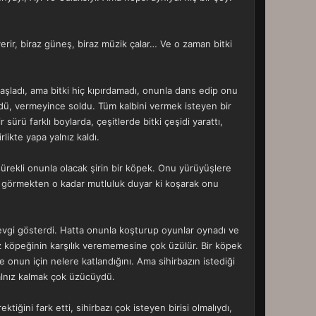
erir, biraz güneş, biraz müzik çalar… Ve o zaman bitki
 başladı, ama bitki hiç kıpırdamadı, onunla dans edip onu
yüdü, vermeyince soldu. Tüm kalbini vermek isteyen bir
sürü farklı boylarda, çeşitlerde bitki çeşidi yarattı,
rlikte yapa yalnız kaldı.
ürekli onunla olacak şirin bir köpek. Onu yürüyüşlere
onu görmekten o kadar mutluluk duyar ki koşarak onu
e sevgi gösterdi. Hatta onunla koşturup oyunlar oynadı ve
az köpeğinin karşılık verememesine çok üzülür. Bir köpek
 onun için nelere katlandığını. Ama sihirbazın istediği
Yalnız kalmak çok üzücüydü.
iğini fark etti, sihirbazı çok isteyen birisi olmalıydı,