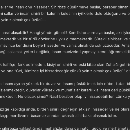
allar ve insan onu hisseder. Sihirbazı düşünmeye başlar, beraber olmanın
sallar ve insan sihirli bir kalenin kulesinin iyiliklerle dolu olduğunu ve 
ü yalnız olmak çok üzücü…
ıl ulaşabilir? Hangi yönde gitmeli? Kendisine sormaya başlar, aklı iyice karı
ektedir ve bir türlü gözlerine uyku girmemektedir. Sürekli sihirbazı ve sih
lamayınca kendisini böyle hisseder ve yalnız olmak da çok üzücüdür. Ama si
ğneği sallamak yeterli değildir, insan mucizeleri yapmayı kendi öğrenmelidi
 hafifçe, fark edilmeden, kişiyi en sihirli ve eski kitap olan Zohar’a geti
 ve ona “Gel, ikimizde iyi hissedeceğiz çünkü yalnız olmak çok üzücü” diye
a insanı ayıran yüksek bir duvar ve insanı püskürtmek için nöbet tutan bi
 gizlenmektedir, duvarlar yüksek ve muhafızlar kararlılıkla insanı geri püs
mektedir. Ne olacak şimdi? Nasıl beraber olup iyi hissedebilirler, çünkü
zliğe kapıldığı anda, birden sihirli değneğin etkisini hisseder ve ne olur
ulaşıp merdivenin basamaklarından çıkarak sihirbaza ulaşmak ister.
ve sihirbaza yaklaştığında, muhafızlar daha da inatçı, güçlü ve merhametsiz