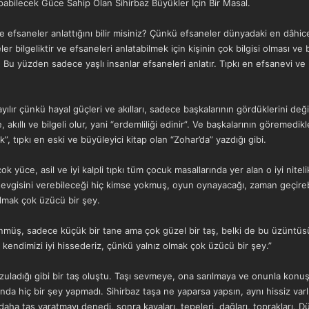
abilecek Güce Sahip Olan Sihirbaz Büyükler İçin Bir Masal.
e efsaneler anlattığını bilir misiniz? Çünkü efsaneler dünyadaki en dâhi
ler bilgeliktir ve efsaneleri anlatabilmek için kişinin çok bilgisi olması ve
Bu yüzden sadece yaşlı insanlar efsaneleri anlatır. Tıpkı en efsanevi ve büy
lır çünkü hayal güçleri ve akılları, sadece başkalarının gördüklerini deği
akıllı ve bilgeli olur, yani “erdemliliği edinir”. Ve başkalarının göremedikl
k”, tıpkı en eski ve büyüleyici kitap olan “Zohar’da” yazdığı gibi.
çok yüce, asil ve iyi kalpli tıpkı tüm çocuk masallarında yer alan o iyi nite
evgisini verebileceği hiç kimse yokmuş, oyun oynayacağı, zaman geçire
olmak çok üzücü bir şey.
müş, sadece küçük bir tane ama çok güzel bir taş, belki de bu üzüntüsün
kendimizi iyi hissederiz, çünkü yalnız olmak çok üzücü bir şey.”
arzuladığı gibi bir taş oluştu. Taşı sevmeye, ona sarılmaya ve onunla kon
ğında hiç bir şey yapmadı. Sihirbaz taşa ne yaparsa yapsın, aynı hissiz var
daha taş yaratmayı denedi, sonra kayaları, tepeleri, dağları, toprakları, D