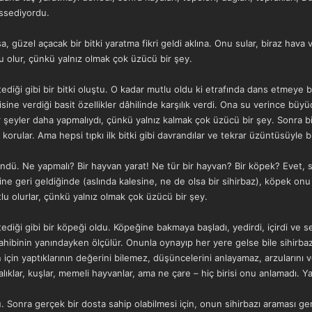
issediyordu.
güzel açacak bir bitki yaratma fikri geldi aklına. Onu sular, biraz hava v
u olur, çünkü yalnız olmak çok üzücü bir şey.
stediği gibi bir bitki oluştu. O kadar mutlu oldu ki etrafında dans etmeye
sine verdiği basit özellikler dâhilinde karşılık verdi. Ona su verince bü
Bir şeyler daha yapmalıydı, çünkü yalnız kalmak çok üzücü bir şey. Sonra bir 
 korular. Ama hepsi tıpkı ilk bitki gibi davrandılar ve tekrar üzüntüsüyle bi
dü. Ne yapmalı? Bir hayvan yarat! Ne tür bir hayvan? Bir köpek? Evet, s
Evine geri geldiğinde (aslında kalesine, ne de olsa bir sihirbaz), köpek 
tlu olurlar, çünkü yalnız olmak çok üzücü bir şey.
istediği gibi bir köpeği oldu. Köpeğine bakmaya başladı, yedirdi, içirdi v
sahibinin yanındayken ölçülür. Onunla oynayıp her yere gelse bile sihirb
in yaptıklarının değerini bilemez, düşüncelerini anlayamaz, arzularını ve
alıklar, kuşlar, memeli hayvanlar, ama ne çare – hiç birisi onu anlamadı. 
 Sonra gerçek bir dosta sahip olabilmesi için, onun sihirbazı araması gerekt