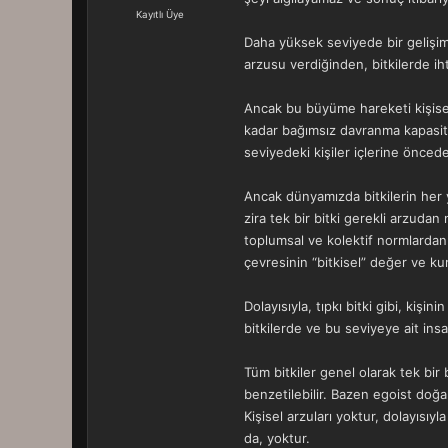
a
r
Kayıtlı Üye
t
i
Daha yüksek seviyede bir gelişimi
a
h
n
i
arzusu verdiğinden, bitkilerde ih
Ancak bu büyüme hareketi kişisell
kadar bağımsız davranma kapasite
seviyedeki kişiler içlerine önced
Ancak dünyamızda bitkilerin her 
zira tek bir bitki gerekli arzuda
toplumsal ve kolektif normlardan 
çevresinin “bitkisel” değer ve kura
Dolayısıyla, tıpkı bitki gibi, kiş
bitkilerde ve bu seviyeye ait insa
Tüm bitkiler genel olarak tek bir 
benzetilebilir. Bazen egoist doğa
Kişisel arzuları yoktur, dolayısıy
da, yoktur.