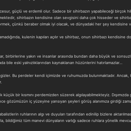
ur, güçlü ve erdemli olur. Sadece bir sihirbazın yapabileceği birçok hile v
mektedir, sihirbazın kendisine olan sevgisini daha çok hisseder ve sihir
ek, çünkü beraber olmak iyi olacak, ve dünyadaki her şey kendisine veri
adığında, kulenin kapıları açılır ve sihirbaz, onun sihirbazı kendisine d
ar, birbirlerine yakın ve insanlar arasında bundan daha büyük ve sonsuzlu
rada bile eski yalnızlıklarından kaynaklanan hüzünlerini hatırlamazlar…
en gizler. Bu perdeler kendi içimizde ve ruhumuzda bulunmaktadır. Ancak
r.
ok küçük bir kısmını perdemizden süzerek algılayabilmekteyiz. Dışımızda 
ece gözümüzün iç yüzeyine yansıyan şeyleri görüş alanımıza girdiği zam
Kabalistlerin ruhlarının algı ve duyuları tarafından edinilip bizlere aktarıl
ıyla, bildiğimiz tüm manevi dünyaların varlığı sadece ruhlara yönelik mevcu