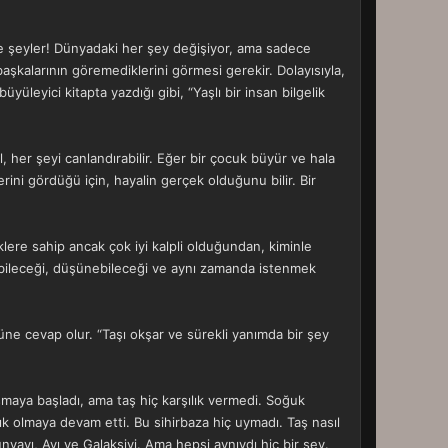
ce şeyler! Dünyadaki her şey değişiyor, ama sadece
 başkalarının göremediklerini görmesi gerekir. Dolayısıyla,
üleyici kitapta yazdığı gibi, “Yaşlı bir insan bilgelik
l, her şeyi canlandırabilir. Eğer bir çocuk büyür ve hala
erini gördüğü için, hayalin gerçek olduğunu bilir. Bir
liklere sahip ancak çok iyi kalpli olduğundan, kiminle
bileceği, düşünebileceği ve aynı zamanda istenmek
e cevap olur. “Taşı okşar ve sürekli yanımda bir şey
uşmaya başladı, ama taş hiç karşılık vermedi. Soğuk
lık olmaya devam etti. Bu sihirbaza hiç uymadı. Taş nasıl
ünyayı, Ayı ve Galaksiyi. Ama hepsi aynıydı hiç bir şey.