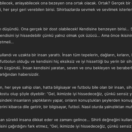
vebilecek, anlayabilecek ona bezeyen ona ortak olacak. Ortak? Gerçek bir 
si, her şeyi geri verebilen birisi. Sihirbazlarda sevmek ve sevilmek isterl
yı düşündü. Ona gerçek bir dost olabilecek! Kendisine benzeyen birisi… 
kendisini iyi hissedebilir çünkü yalnız olmak çok üzücü… Ama önce ikisinin
setmeli…
kullandı ve uzakta bir insan yarattı. İnsan tüm tepelerin, dağların, kırların
futbolun olduğu ve kendisini hiç eksiksiz ve iyi hissettiği bu yerin bir sih
 için üzgündü. İnsan kendisini yaratan, seven ve onu bekleyen ve beraberl
arlığından habersizdir.
, her şeye sahip olan, hatta bilgisayar ve futbolu bile olan bir insan, si
dostu olup şöyle diyebilir: “Gel, ikimizde iyi hissedeceğiz, çünkü sensiz 
deki insanların yaptıklarını yapar, onların konuştukları şeylerden konuşur,
ni kibarca dile getirir, bir bilgisayar, futbol. Nasıl olurda yalnızlıktan mu
dan sürekli insana dikkat eder ve zamanı gelince… Sihirli değneğini kullan
disini çağırdığını fark etmez, “Gel, ikimizde iyi hissedeceğiz, çünkü sensi