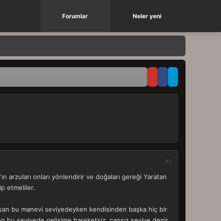
Forumlar
Neler yeni
#1
n arzuları onları yönlendirir ve doğaları gereği Yaratan
ip etmeliler.
 insan bu manevi seviyedeyken kendisinden başka hiç bir
den bu seviyede gelişime hareketsiz, cansız seviye denir.