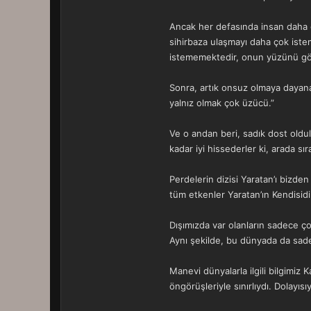
Ancak her defasında insan daha ces
sihirbaza ulaşmayı daha çok iste
istememektedir, onun yüzünü görm
Sonra, artık onsuz olmaya dayanam
yalnız olmak çok üzücü.”
Ve o andan beri, sadık dost oldul
kadar iyi hissederler ki, arada sı
Perdelerin dizisi Yaratan’ı bizd
tüm etkenler Yaratan’ın Kendisidi
Dışımızda var olanların sadece ç
Aynı şekilde, bu dünyada da sad
Manevi dünyalarla ilgili bilgimiz 
öngörüşleriyle sınırlıydı. Dolayıs