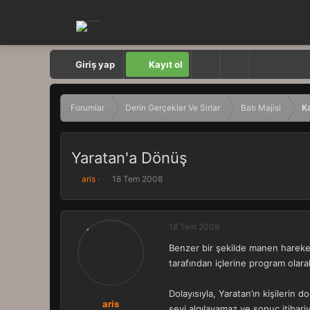
Giriş yap
Kayıt ol
Forumlar
Derin Gerçekler Ve Sırlar
Batı Majisi
K
Yaratan'a Dönüş
K
B
aris
18 Tem 2008
o
a
n
ş
b
l
18 Tem 2008
u
a
y
n
Benzer bir şekilde manen harekets
u
g
tarafından içlerine program olarak
b
ı
a
ç
ş
t
Dolayısıyla, Yaratan’ın kişileri
l
a
aris
şeyi algılayamaz ve sonuç itibari