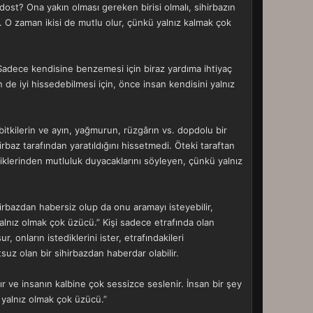
dost? Ona yakın olması gereken birisi olmalı, sihirbazın
er. O zaman ikisi de mutlu olur, çünkü yalnız kalmak çok
Sadece kendisine benzemesi için biraz yardıma ihtiyaç
 de iyi hissedebilmesi için, önce insan kendisini yalnız
, bitkilerin ve ayın, yağmurun, rüzgârın vs. dopdolu bir
irbaz tarafından yaratıldığını hissetmedi. Öteki taraftan
iklerinden mutluluk duyacaklarını söyleyen, çünkü yalnız
hirbazdan habersiz olup da onu aramayı isteyebilir,
yalnız olmak çok üzücü.” Kişi sadece etrafında olan
 onların istediklerini ister, etrafındakileri
tsuz olan bir sihirbazdan haberdar olabilir.
ır ve insanın kalbine çok sessizce seslenir. İnsan bir şey
z yalnız olmak çok üzücü.”