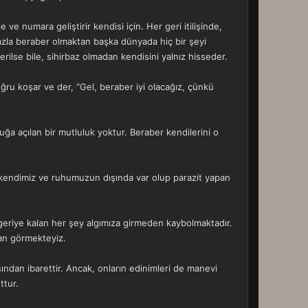
e numara geliştirir kendisi için. Her geri itilişinde,
bazla beraber olmaktan başka dünyada hiç bir şeyi
lse bile, sihirbaz olmadan kendisini yalnız hisseder.
oğru koşar ve der, “Gel, beraber iyi olacağız, çünkü
ğa açılan bir mutluluk yoktur. Beraber kendilerini o
, kendimiz ve ruhumuzun dışında var olup parazit yapan
geriye kalan her şey algımıza girmeden kaybolmaktadır.
an görmekteyiz.
masından ibarettir. Ancak, onların edinimleri de manevi
ttur.