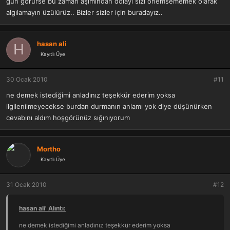
gün görürse bu zaman aşımından dolayı sizi önemsememek olarak
algılamayın üzülürüz.. Bizler sizler için buradayız..
hasan ali
H
Kayıtlı Üye
30 Ocak 2010
#11
ne demek istediğimi anladınız teşekkür ederim yoksa
ilgilenilmeyecekse burdan durmanın anlamı yok diye düşünürken
cevabını aldım hoşgörünüz sığınıyorum
Mortho
Kayıtlı Üye
31 Ocak 2010
#12
hasan ali' Alıntı:
ne demek istediğimi anladınız teşekkür ederim yoksa