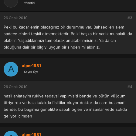
Yönetici
26 Ocak 2010
#3
Peki bu kadar emin olacağınız bir durummu var. Bahsedilen alem
sadece cinleri teşkil etmemektedir. Belki başka bir varlık musalaltı da
olabilir. Yaşadıklarınızı tam olarak anlatabilirmisiniz. Ya da cin
olduğuna dair bir bilgiyi uygun birisinden mi aldınız.
alper1981
A
Kayıtlı Üye
26 Ocak 2010
#4
nasil anlatayim rukiye tedavsi yapilmisiti bende ve bütün vüijdum
titriyordu ve hala kulakda fisiltilar oluyor doktor da care bulamadi
bende. bu bagirma genelikte sabah öglen ve insanlar vede sokda
geliyor icimden
alper1981