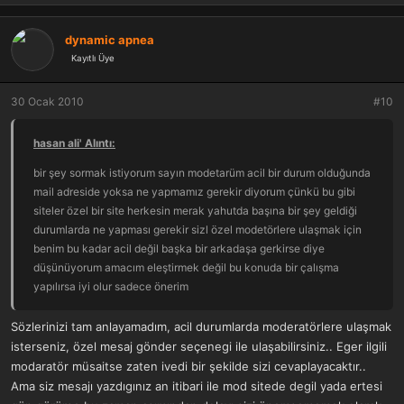
e
p
k
dynamic apnea
i
Kayıtlı Üye
l
e
r
30 Ocak 2010
#10
:
hasan ali' Alıntı:
bir şey sormak istiyorum sayın modetarüm acil bir durum olduğunda
mail adreside yoksa ne yapmamız gerekir diyorum çünkü bu gibi
siteler özel bir site herkesin merak yahutda başına bir şey geldiği
durumlarda ne yapması gerekir sizl özel modetörlere ulaşmak için
benim bu kadar acil değil başka bir arkadaşa gerkirse diye
düşünüyorum amacım eleştirmek değil bu konuda bir çalışma
yapılırsa iyi olur sadece önerim
Sözlerinizi tam anlayamadım, acil durumlarda moderatörlere ulaşmak
isterseniz, özel mesaj gönder seçenegi ile ulaşabilirsiniz.. Eger ilgili
modaratör müsaitse zaten ivedi bir şekilde sizi cevaplayacaktır..
Ama siz mesajı yazdıgınız an itibari ile mod sitede degil yada ertesi