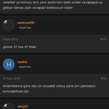
selamlar ya konuyu terz yere actim ben belki ondan cevaplapar az
geliyor bence sizin cevaplari bekliyorum tskler
darklord19
Kayıtlı Üye
6 Mar 2010
#14
günde 41 nas 41 felak
hadim
H
Kayıtlı Üye
27 Mar 2010
#15
Anlattıklarına göre dişi cin musallat olmuş sana cini yakmalısın
kurtulabilmek için
ekip21