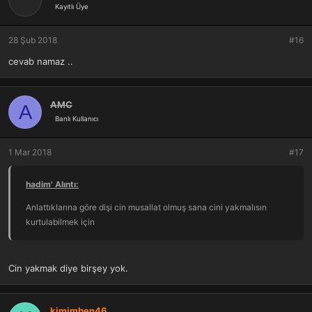
Kayıtlı Üye
28 Şub 2018
#16
cevab namaz ..
AMC
A
Banlı Kullanıcı
1 Mar 2018
#17
hadim' Alıntı:
Anlattıklarına göre dişi cin musallat olmuş sana cini yakmalısın
kurtulabilmek için
Cin yakmak diye birşey yok.
kimimben46