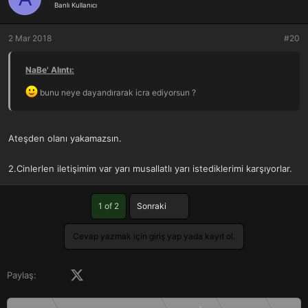
Banlı Kullanıcı
2 Mar 2018
#20
NaBe' Alıntı:
bunu neye dayandırarak icra ediyorsun ?
Ateşden olanı yakamazsın.
2.Cinlerlen iletişimim var yarı musallatlı yarı istediklerimi karşıyorlar.
Son
1 of 2
Sonraki
Cevap yazmak için giriş yap yada kayıt ol.
Facebook
X (Twitter)
LinkedIn
Pinterest
Tumblr
WhatsApp
E-posta
Paylaş: