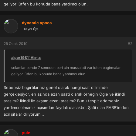
a
r
geliyor lütfen bu konuda bana yardımcı olun.
t
i
a
h
n
i
dynamic apnea
Kayıtlı Üye
25 Ocak 2010
#2
alper1981' Alıntı:
selamlar bende 7 seneden beri cin mussalati var icten bagirmalar
geliyor lütfen bu konuda bana yardımcı olun.
Sebepsiz bagırtılarınız genel olarak hangi saat diliminde
gerçekleşiyor, en azında ezan saati olarak örnegin Ögle ve ikindi
arasımı? ikindi ile akşam ezanı arasımı? Bunu tespit ederseniz
yardımcı olmamız açısından faydalı olacaktır.. Şafii olan RABB'imden
acil şifalar diliyorum...
yule