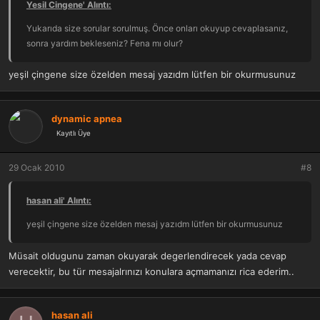
Yesil Cingene' Alıntı:
Yukarıda size sorular sorulmuş. Önce onları okuyup cevaplasanız,
sonra yardım bekleseniz? Fena mı olur?
yeşil çingene size özelden mesaj yazıdm lütfen bir okurmusunuz
dynamic apnea
Kayıtlı Üye
29 Ocak 2010
#8
hasan ali' Alıntı:
yeşil çingene size özelden mesaj yazıdm lütfen bir okurmusunuz
Müsait oldugunu zaman okuyarak degerlendirecek yada cevap
verecektir, bu tür mesajalrınızı konulara açmamanızı rica ederim..
hasan ali