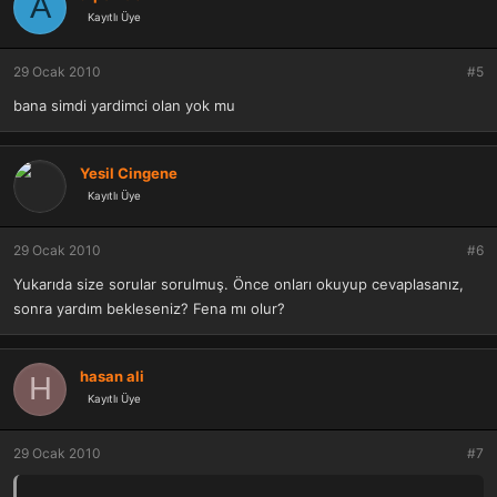
A
Kayıtlı Üye
29 Ocak 2010
#5
bana simdi yardimci olan yok mu
Yesil Cingene
Kayıtlı Üye
29 Ocak 2010
#6
Yukarıda size sorular sorulmuş. Önce onları okuyup cevaplasanız,
sonra yardım bekleseniz? Fena mı olur?
hasan ali
H
Kayıtlı Üye
29 Ocak 2010
#7