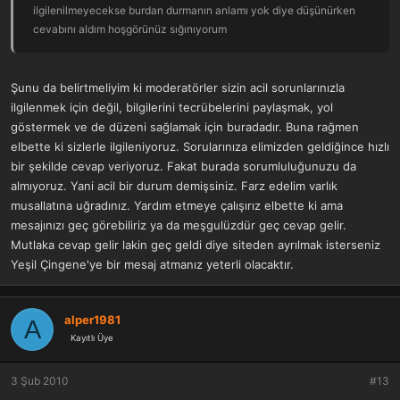
ilgilenilmeyecekse burdan durmanın anlamı yok diye düşünürken
cevabını aldım hoşgörünüz sığınıyorum
Şunu da belirtmeliyim ki moderatörler sizin acil sorunlarınızla
ilgilenmek için değil, bilgilerini tecrübelerini paylaşmak, yol
göstermek ve de düzeni sağlamak için buradadır. Buna rağmen
elbette ki sizlerle ilgileniyoruz. Sorularınıza elimizden geldiğince hızlı
bir şekilde cevap veriyoruz. Fakat burada sorumluluğunuzu da
almıyoruz. Yani acil bir durum demişsiniz. Farz edelim varlık
musallatına uğradınız. Yardım etmeye çalışırız elbette ki ama
mesajınızı geç görebiliriz ya da meşgulüzdür geç cevap gelir.
Mutlaka cevap gelir lakin geç geldi diye siteden ayrılmak isterseniz
Yeşil Çingene'ye bir mesaj atmanız yeterli olacaktır.
alper1981
A
Kayıtlı Üye
3 Şub 2010
#13