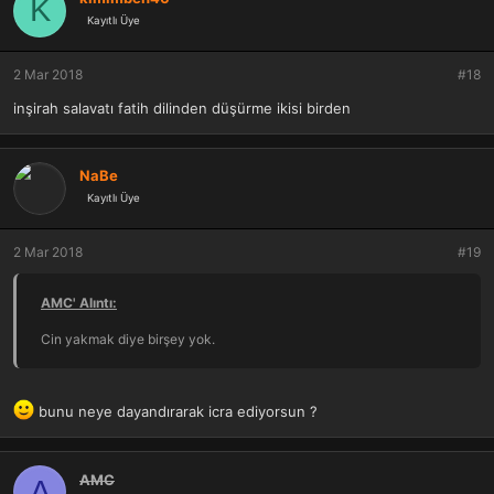
K
Kayıtlı Üye
2 Mar 2018
#18
inşirah salavatı fatih dilinden düşürme ikisi birden
NaBe
Kayıtlı Üye
2 Mar 2018
#19
AMC' Alıntı:
Cin yakmak diye birşey yok.
bunu neye dayandırarak icra ediyorsun ?
AMC
A