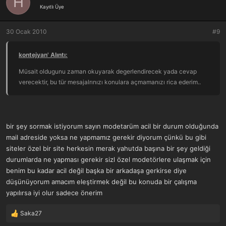
H
Kayıtlı Üye
30 Ocak 2010
#9
kontejyan' Alıntı:
Müsait oldugunu zaman okuyarak degerlendirecek yada cevap
verecektir, bu tür mesajalrınızı konulara açmamanızı rica ederim..
bir şey sormak istiyorum sayın modetarüm acil bir durum olduğunda
mail adreside yoksa ne yapmamız gerekir diyorum çünkü bu gibi
siteler özel bir site herkesin merak yahutda başına bir şey geldiği
durumlarda ne yapması gerekir sizl özel modetörlere ulaşmak için
benim bu kadar acil değil başka bir arkadaşa gerkirse diye
düşünüyorum amacım eleştirmek değil bu konuda bir çalışma
yapılırsa iyi olur sadece önerim
Saka27
T