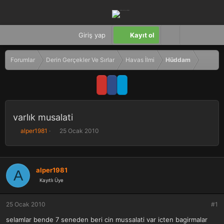
Giriş yap
Kayıt ol
Forumlar
Derin Gerçekler Ve Sırlar
Havas İlmi
Hüddam
varlık musalati
K
B
alper1981
25 Ocak 2010
o
a
n
ş
b
l
u
a
alper1981
A
y
n
Kayıtlı Üye
u
g
b
ı
a
ç
25 Ocak 2010
#1
ş
t
selamlar bende 7 seneden beri cin mussalati var icten bagirmalar
l
a