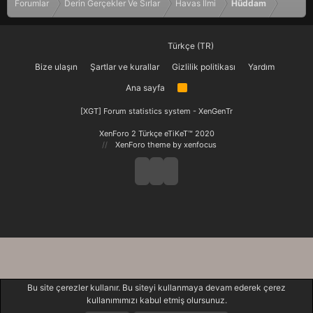
Forumlar
Derin Gerçekler Ve Sırlar
Havas İlmi
Hüddam
Türkçe (TR)
Bize ulaşın
Şartlar ve kurallar
Gizlilik politikası
Yardım
Ana sayfa
R
S
S
[XGT] Forum statistics system
- XenGenTr
XenForo 2 Türkçe eTiKeT™ 2020
XenForo theme
by xenfocus
Bu site çerezler kullanır. Bu siteyi kullanmaya devam ederek çerez
kullanımımızı kabul etmiş olursunuz.