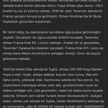
onu felâkete sürüklediklerine inanılır. Bunlardan biri Mavi Elmas'tır.
a
r
Sahiplerinden birinin adından ötürü, Hope Elması diye tanınır. 119,5
t
i
kıratlık bu eşi az bulunur elması, 1642'de Jean Tavernier adında bir
a
h
n
i
Fransız gezgini Avrupa'ya getirmiştir. Elması Hindistan'da bir Buda
heykelinin gözünden koparmıştı.
Bir Hintli rahip, bu davranışının kendisine uğursuzluk getireceğini
söyledi. Gerçekten de uğursuzluklar birbirini kovaladı; Tavernier,
elması Fransa Kralı XIV. Louis'e satmıştı. Aradan bir yıl geçmeden,
Tavernier'i İspanya'da köpekler parçaladı. Fransa Kralı XVI. Louis ise
elması karısı Marie Antoinette'e armağan etmişti. Onun da başına
gelmeyen kalmadı.
1830'da Daniel Elias adında bir İngiliz, elması 200.000 liraya Banker
Hope'a sattı. Hope. elması aldıktan kısa bir süre sonra, iflas etti.
Daha sonra, çıldırarak öldü. Kanitovsky adında bir Rus prensi, bu
söylentilere inanmayıp elması satın aldı, gözdelerinden soylu bir
kadına armağan etti. Çok geçmeden, kadını bir başka dostu bıçakla
öldürdü. Elmasın yeni sahibi Yunanlı Simon Monkaricies'ti. Açıkgöz
adam, elması çok yüksek bir fiyatla, Sultan Abdülhamit'e sattıysa da,
az sonra karısı, oğlu ile birlikte bir kazaya kurban gitti. Abdülhamit'in