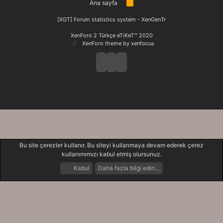
Ana sayfa
R
S
S
[XGT] Forum statistics system
- XenGenTr
XenForo 2 Türkçe eTiKeT™ 2020
XenForo theme
by xenfocus
Bu site çerezler kullanır. Bu siteyi kullanmaya devam ederek çerez
kullanımımızı kabul etmiş olursunuz.
Kabul
Daha fazla bilgi edin…
Forumlar
Neler Yeni
Giriş Yap
Kayıt Ol