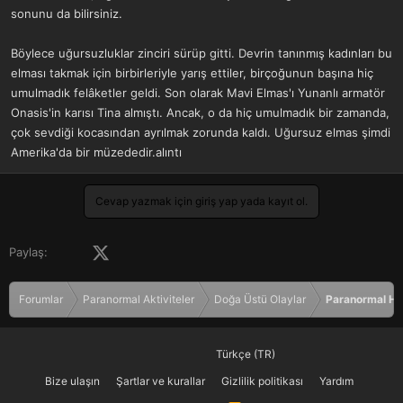
sonunu da bilirsiniz.
Böylece uğursuzluklar zinciri sürüp gitti. Devrin tanınmış kadınları bu
elması takmak için birbirleriyle yarış ettiler, birçoğunun başına hiç
umulmadık felâketler geldi. Son olarak Mavi Elmas'ı Yunanlı armatör
Onasis'in karısı Tina almıştı. Ancak, o da hiç umulmadık bir zamanda,
çok sevdiği kocasından ayrılmak zorunda kaldı. Uğursuz elmas şimdi
Amerika'da bir müzededir.alıntı
Cevap yazmak için giriş yap yada kayıt ol.
Facebook
X (Twitter)
LinkedIn
Pinterest
Tumblr
WhatsApp
E-posta
Paylaş:
Forumlar
Paranormal Aktiviteler
Doğa Üstü Olaylar
Paranormal Hi
Türkçe (TR)
Bize ulaşın
Şartlar ve kurallar
Gizlilik politikası
Yardım