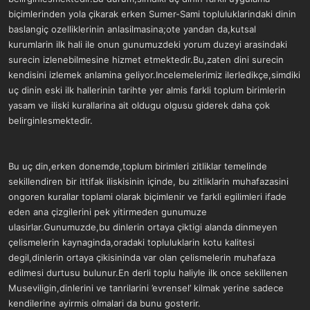
biçimlerinden yola çikarak erken Sumer-Sami topluluklarindaki dinin
baslangiç ozelliklerinin anlasilmasina;ote yandan da,kutsal
kurumlarin ilk hali ile onun gunumuzdeki yorum duzeyi arasindaki
surecin izlenebilmesine hizmet etmektedir.Bu,zaten dini surecin
kendisini izlemek anlamina geliyor.Incelemelerimiz ilerledikçe,simdiki
uç dinin eski ilk hallerinin tarihte yer almis farkli toplum birimlerin
yasam ve iliski kurallarina ait oldugu olgusu giderek daha çok
belirginlesmektedir.
Bu uç din,erken donemde,toplum birimleri zitliklar temelinde
sekillendiren bir ittifak iliskisinin içinde, bu zitliklarin muhafazasini
ongoren kurallar toplami olarak biçimlenir ve farkli egilimleri ifade
eden ana çizgilerini pek yitirmeden gunumuze
ulasirlar.Gunumuzde,bu dinlerin ortaya çiktigi alanda dinmeyen
çelismelerin kaynaginda,oradaki topluluklarin kotu kalitesi
degil,dinlerin ortaya çikisininda var olan çelismelerin muhafaza
edilmesi durtusu bulunur.En derli toplu haliyle ilk once sekillenen
Museviligin,dinlerini ve tanrilarini ’evrensel’ kilmak yerine sadece
kendilerine ayirmis olmalari da bunu gosterir.