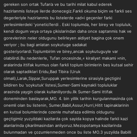
gereken son ortak Tufan’a ve bu tarihi milat kabul ederek
hazirlanmis listeye ilerde donecegiz.Farkli okuma biçim ve farkli ses
degerleriyle hazirlanmis bu listelerde «ad»i geçenler farki
yerlesimlerdeki ‘yonetici’lerdi . Eski toplumda, her birey ve topluluk,
kendi dogum veya ortaya çikislarindan daha once saptanmis hak ve
gorevlerinin neler oldugunu belirleyen aidiyet bagina çok onem
veriyor ; bu bagi anlatan soykutuge sadakat
gosteriyorlardi.Toplumbirim ve birey,ancak soykutuguyle var
olabilirdi.Bu nedenlerle, Tufan oncesinde,« kiraliyet makami »nin,
aralarinda ittifak kurmus olan farkli toplum birimlerin bes kutsal sehir
olarak saptadiklari Eridu,Bad Tibira (Uruk
olmali),Larak,Sippar,Suruppak yerlesimlerine sirasiyla geçtigini
bildiren bu ‘soykutuk’ listesi,Sumer-Sami kaynakli topluluklar
arasinda yaygin olarak kullaniliyordu.Ilk Sumer-Sami ittifak
doneminden baslayarak,MO. 4. bin yillik tarihin kurgulanmasinda çok
onemli olan bu listenin, Sumer,Babil,Assur,Hurri,Hitit tapinaklarinin
en kutsal bolumlerinde ozenle muhafaza edilmis oldugunu
geçtigimiz yuzyildaki kazilarda çok sayida kopya halinde farkli kazi
alanlarinda çikarilmasindan anliyoruz.Mezopotamya kazilarinda
bulunmadan ve çozumlenmeden once bu liste MO.3 yuzyilda Babilli