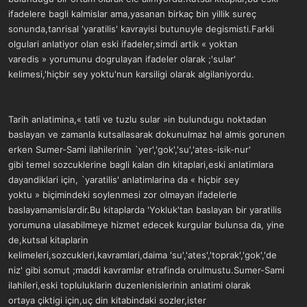
ifadelere bagli kalmislar ama,yasanan birkaç bin yillik sureç
sonunda,tanrisal 'yaratilis' kavrayisi butunuyle degismisti.Farkli
olgulari anlatiyor olan eski ifadeler,simdi artik « yoktan
varedis » yorumunu dogrulayan ifadeler olarak ;'sular'
kelimesi,'hiçbir sey yoktu'nun karsiligi olarak algilaniyordu.
Tarih anlatimina,« tatli ve tuzlu sular »in bulundugu noktadan
baslayan ve zamanla kutsallasarak dokunulmaz hal almis gorunen
erken Sumer-Sami ilahilerinin `yer','gok','su','ates-isik-nur'
gibi temel sozcuklerine bagli kalan din kitaplari,eski anlatimlara
dayandiklari için, `yaratilis' anlatimlarina da « hiçbir sey
yoktu » biçimindeki soylenmesi zor olmayan ifadelerle
baslayamamislardir.Bu kitaplarda 'Yokluk'tan baslayan bir yaratilis
yorumuna ulasabilmeye hizmet edecek kurgular bulunsa da, yine
de,kutsal kitaplarin
kelimeleri,sozcukleri,kavramlari,daima 'su','ates','toprak','gok','de
niz' gibi somut ;maddi kavramlar etrafinda orulmustu.Sumer-Sami
ilahileri,eski topluluklarin duzenlenislerinin anlatimi olarak
ortaya çiktigi için,uç din kitabindaki sozler,ister