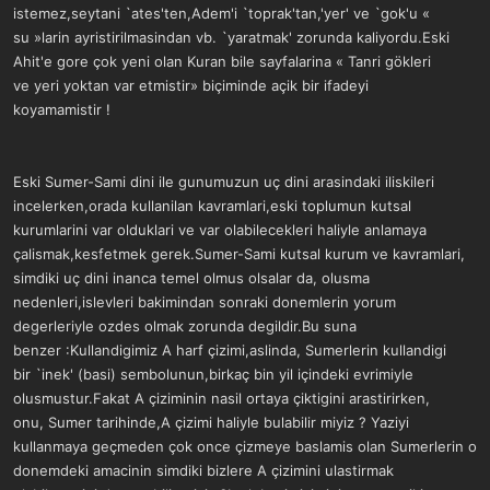
istemez,seytani `ates'ten,Adem'i `toprak'tan,'yer' ve `gok'u «
su »larin ayristirilmasindan vb. `yaratmak' zorunda kaliyordu.Eski
Ahit'e gore çok yeni olan Kuran bile sayfalarina « Tanri gökleri
ve yeri yoktan var etmistir» biçiminde açik bir ifadeyi
koyamamistir !
Eski Sumer-Sami dini ile gunumuzun uç dini arasindaki iliskileri
incelerken,orada kullanilan kavramlari,eski toplumun kutsal
kurumlarini var olduklari ve var olabilecekleri haliyle anlamaya
çalismak,kesfetmek gerek.Sumer-Sami kutsal kurum ve kavramlari,
simdiki uç dini inanca temel olmus olsalar da, olusma
nedenleri,islevleri bakimindan sonraki donemlerin yorum
degerleriyle ozdes olmak zorunda degildir.Bu suna
benzer :Kullandigimiz A harf çizimi,aslinda, Sumerlerin kullandigi
bir `inek' (basi) sembolunun,birkaç bin yil içindeki evrimiyle
olusmustur.Fakat A çiziminin nasil ortaya çiktigini arastirirken,
onu, Sumer tarihinde,A çizimi haliyle bulabilir miyiz ? Yaziyi
kullanmaya geçmeden çok once çizmeye baslamis olan Sumerlerin o
donemdeki amacinin simdiki bizlere A çizimini ulastirmak