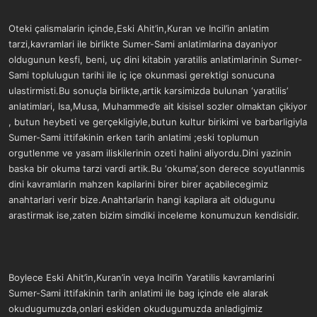
Oteki çalismalarin içinde,Eski Ahit’in,Kuran ve Incil’in anlatim
tarzi,kavramlari ile birlikte Sumer-Sami anlatimlarina dayaniyor
oldugunun kesfi, beni, uç dini kitabin yaratilis anlatimlarinin Sumer-
Sami toplulugun tarihi ile iç içe okunmasi gerektigi sonucuna
ulastirmisti.Bu sonuçla birlikte,artik karsimizda bulunan ‘yaratilis’
anlatimlari, Isa,Musa, Muhammed’e ait kisisel sozler olmaktan çikiyor
, butun heybeti ve gerçekligiyle,butun kultur birikimi ve barbarligiyla
Sumer-Sami ittifakinin erken tarih anlatimi ;eski toplumun
orgutlenme ve yasam iliskilerinin ozeti halini aliyordu.Dini yazinin
baska bir okuma tarzi vardi artik.Bu ‘okuma’,son derece soyutlanmis
dini kavramlarin mahzen kapilarini birer birer açabilecegimiz
anahtarlari verir bize.Anahtarlarin hangi kapilara ait oldugunu
arastirmak ise,zaten bizim simdiki inceleme konumuzun kendisidir.
Boylece Eski Ahit’in,Kuran’in veya Incil’in Yaratilis kavramlarini
Sumer-Sami ittifakinin tarih anlatimi ile bag içinde ele alarak
okudugumuzda,onlari eskiden okudugumuzda anladigimiz