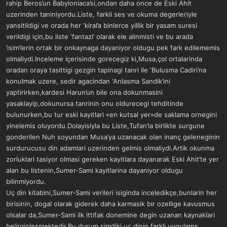
rahip Beros’un Babyloniaca’si,ondan daha once de Eski Ahit
uzerinden taniniyordu.Liste, farkli ses ve okuma degerleriyle
yansitildigi ve orada her ‘kiral’a binlerce yillik bir yasam suresi
verildigi için,bu liste ‘fantazi’ olarak ele alinmisti ve bu arada
’isim’lerin ortak bir onkaynaga dayaniyor oldugu pek fark edilememis
olmaliydi.Inceleme içerisinde gorecegiz ki,Musa,çol ortalarinda
oradan oraya tasittigi gezgin tapinagi tanri ile ‘Bulusma Cadiri’na
konulmak uzere, sedir agacindan ‘Anlasma Sandik’ini
yaptirirken,kardesi Harun’un bile ona dokunmasini
yasaklayip,dokunursa tanrinin onu oldurecegi tehditinde
bulunurken,bu tur eski kayitlari «en kutsal yer»de saklama ornegini
yinelemis oluyordu.Dolayisiyla bu Liste,Tufan’la birlikte surgune
gonderilen Nuh soyundan Musa’ya uzanacak olan inanç geleneginin
surdurucusu din adamlari uzerinden gelmis olmaliydi.Artik okunma
zorluklari tasiyor olmasi gereken kayitlara dayanarak Eski Ahit’te yer
alan bu listenin,Sumer-Sami kayitlarina dayaniyor oldugu
bilinmiyordu.
Uç din kitabini,Sumer-Sami verileri isiginda inceledikçe,bunlarin her
birisinin, dogal olarak giderek daha karmasik bir ozellige kavusmus
olsalar da,Sumer-Sami ilk ittifak donemine degin uzanan kaynaklari
belirginlesmektedir.Bu durum,simdiki uç dinin farkli uygulama