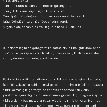
« Başlangıçta (…)
Tanrı'nın Ruh’u suların üzerinde dalgalanıyordu.
Tanrı, "Işık olsun" diye buyurdu ve ışık oldu.
Tanrı Işığın iyi olduğunu gördü ve onu karanlıktan ayırdı.
Işığa "Gündüz", karanlığa "Gece" adını verdi.
Akşam oldu, sabah oldu ve ilk gün oluştu. »(Eski Ahit)
Bu anlatim biçimine gore,yaratilis haftasinin ‘birinci gun’unde once
‘isik’ ;bu ‘isik’a kaynak olabilecek «gunes,ay ve yildizlar » ise daha
sonra, dorduncu gunde, yaratiliyordu.
Eski Ahit’in yaratilis anlatimina daha dikkatle yaklastigimizda,orada,
farkli bir yaklasima sahip olmayi gerektiren edimlerin ‘isik’ konusuyla
sinirli kalmadigini gormeye baslariz:Bu anlatimda «su »larin
yaratilmasi gerektigi hiç dusunulmemis gibiydi.Ilk gun,«gunes,ay ve
yildizlardan » bagimsiz olarak var olabilen bir « isik» yaratiliyor ; bu «
isik »in yardimiyla ’gunduz’ ile ‘gece’ veya bunlarin bir diger tanim