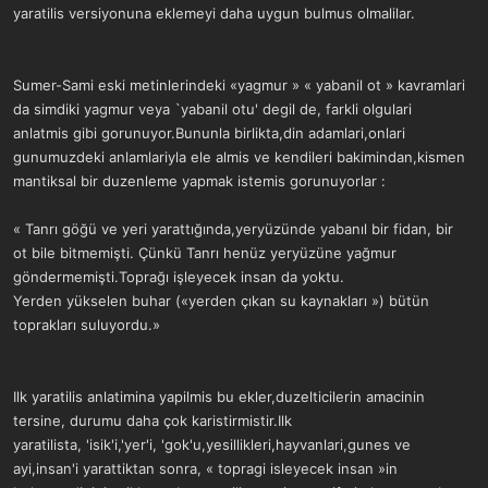
yaratilis versiyonuna eklemeyi daha uygun bulmus olmalilar.
Sumer-Sami eski metinlerindeki «yagmur » « yabanil ot » kavramlari
da simdiki yagmur veya `yabanil otu' degil de, farkli olgulari
anlatmis gibi gorunuyor.Bununla birlikta,din adamlari,onlari
gunumuzdeki anlamlariyla ele almis ve kendileri bakimindan,kismen
mantiksal bir duzenleme yapmak istemis gorunuyorlar :
« Tanrı göğü ve yeri yarattığında,yeryüzünde yabanıl bir fidan, bir
ot bile bitmemişti. Çünkü Tanrı henüz yeryüzüne yağmur
göndermemişti.Toprağı işleyecek insan da yoktu.
Yerden yükselen buhar («yerden çıkan su kaynakları ») bütün
toprakları suluyordu.»
Ilk yaratilis anlatimina yapilmis bu ekler,duzelticilerin amacinin
tersine, durumu daha çok karistirmistir.Ilk
yaratilista, 'isik'i,'yer'i, 'gok'u,yesillikleri,hayvanlari,gunes ve
ayi,insan'i yarattiktan sonra, « topragi isleyecek insan »in