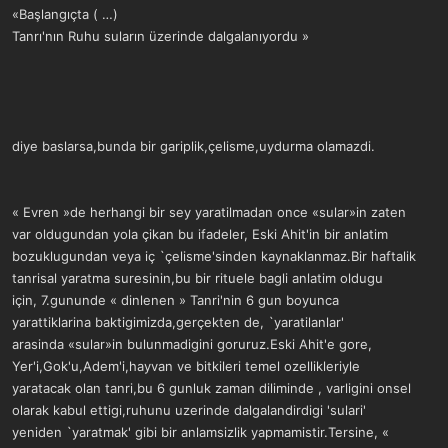
«Başlangıçta ( …)
Tanrı'nın Ruhu suların üzerinde dalgalanıyordu »
diye baslarsa,bunda bir gariplik,çelisme,uydurma olamazdi.
« Evren »de herhangi bir sey yaratilmadan once «sular»in zaten
var oldugundan yola çikan bu ifadeler, Eski Ahit'in bir anlatim
bozuklugundan veya iç `çelisme'sinden kaynaklanmaz.Bir haftalik
tanrisal yaratma suresinin,bu bir rituele bagli anlatim oldugu
için, 7.gununde « dinlenen » Tanri'nin 6 gun boyunca
yarattiklarina baktigimizda,gerçekten de, `yaratilanlar'
arasinda «sular»in bulunmadigini goruruz.Eski Ahit'e gore,
Yer'i,Gok'u,Adem'i,hayvan ve bitkileri temel ozellikleriyle
yaratacak olan tanri,bu 6 gunluk zaman diliminde , varligini onsel
olarak kabul ettigi,ruhunu uzerinde dalgalandirdigi 'sulari'
yeniden `yaratmak' gibi bir anlamsizlik yapmamistir.Tersine, «