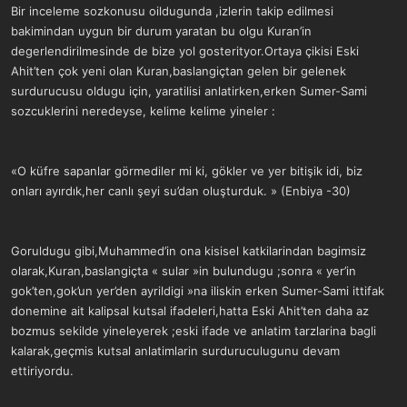
Bir inceleme sozkonusu oildugunda ,izlerin takip edilmesi
bakimindan uygun bir durum yaratan bu olgu Kuran’in
degerlendirilmesinde de bize yol gosterityor.Ortaya çikisi Eski
Ahit’ten çok yeni olan Kuran,baslangiçtan gelen bir gelenek
surdurucusu oldugu için, yaratilisi anlatirken,erken Sumer-Sami
sozcuklerini neredeyse, kelime kelime yineler :
«O küfre sapanlar görmediler mi ki, gökler ve yer bitişik idi, biz
onları ayırdık,her canlı şeyi su’dan oluşturduk. » (Enbiya -30)
Goruldugu gibi,Muhammed’in ona kisisel katkilarindan bagimsiz
olarak,Kuran,baslangiçta « sular »in bulundugu ;sonra « yer’in
gok’ten,gok’un yer’den ayrildigi »na iliskin erken Sumer-Sami ittifak
donemine ait kalipsal kutsal ifadeleri,hatta Eski Ahit’ten daha az
bozmus sekilde yineleyerek ;eski ifade ve anlatim tarzlarina bagli
kalarak,geçmis kutsal anlatimlarin surduruculugunu devam
ettiriyordu.