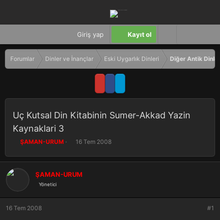
Giriş yap
Kayıt ol
Forumlar
Dinler ve İnançlar
Eski Uygarlık Dinleri
Diğer Antik Dinle
Uç Kutsal Din Kitabinin Sumer-Akkad Yazin
Kaynaklari 3
K
B
ŞAMAN-URUM
16 Tem 2008
o
a
n
ş
b
l
ŞAMAN-URUM
u
a
Yönetici
y
n
u
g
b
ı
16 Tem 2008
#1
a
ç