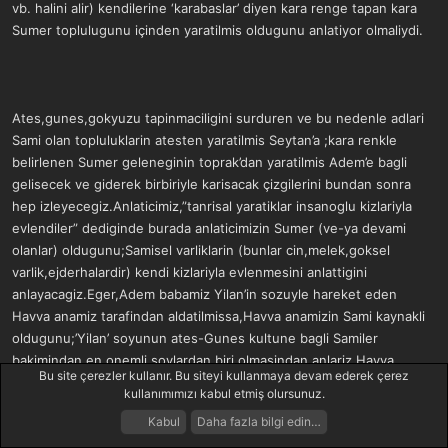
vb. halini alir) kendilerine ‘karabaslar’ diyen kara renge tapan kara
Sumer toplulugunu içinden yaratilmis oldugunu anlatiyor olmaliydi.
Ates,gunes,gokyuzu tapinmaciligini surduren ve bu nedenle adlari
Sami olan topluluklarin atesten yaratilmis Seytan’a ;kara renkle
belirlenen Sumer geleneginin toprak’dan yaratilmis Adem’e bagli
gelisecek ve giderek birbiriyle karisacak çizgilerini bundan sonra
hep izleyecegiz.Anlaticimiz,”tanrisal yaratiklar insanoglu kizlariyla
evlendiler” dediginde burada anlaticimizin Sumer (ve-ya devami
olanlar) oldugunu;Samisel varliklarin (bunlar cin,melek,goksel
varlik,ejderhalardir) kendi kizlariyla evlenmesini anlattigini
anlayacagiz.Eger,Adem babamiz Yilan’in sozuyle hareket eden
Havva anamiz tarafindan aldatilmissa,Havva anamizin Sami kaynakli
oldugunu;’Yilan’ soyunun ates-Gunes kultune bagli Samiler
bakimindan en onemli soylardan biri olmasindan anlariz.Havva
Bu site çerezler kullanır. Bu siteyi kullanmaya devam ederek çerez
anamizin, rahip Beros tarafindan verilen Evedorach/ Euedorachos
kullanımımızı kabul etmiş olursunuz.
sozlerinin karsiligi olan “En-me-dur-an-na”nin bir baska okunusuyla
Kabul
Daha fazla bilgi edin…
elde edilecek Sahmaran oldugunu anlariz.
Forumlar
Neler Yeni
Giriş Yap
Kayıt Ol