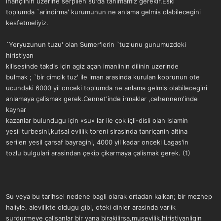
inançlinin uzerine serpilen su'da tanimamiz gerekir.Eski
toplumda `arindirma' kurumunun ne anlama gelmis olabilecegini
kesfetmeliyiz.
`Yeryuzunun tuzu' olan Sumer'lerin `tuz'unu gunumuzdeki
hiristiyan
kilisesinde takdis için agiz açan imanlinin dilinin uzerinde
bulmak ; `bir cimcik tuz' ile iman arasinda kurulan koprunun ote
ucundaki 6000 yil onceki toplumda ne anlama gelmis olabilecegini
anlamaya çalismak gerek.Cennet'inde irmaklar ,cehennem'inde
kaynar
kazanlar bulundugu için «su» lar ile çok içli-disli olan Islamin
yesil turbesini,kutsal evlilik toreni sirasinda tanriçanin altina
serilen yesil çarsaf bayragini, 4000 yil kadar onceki Lagas'in
tozlu bulgulari arasindan çekip çikarmaya çalismak gerek. (1)
Su veya bu tarihsel nedene bagli olarak ortadan kalkan; bir mezhep
haliyle, alevilikte oldugu gibi, oteki dinler arasinda varlik
surdurmeye çalisanlar bir yana birakilirsa,musevilik,hiristiyanligin