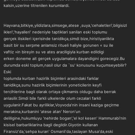
kalsin,uzerine titrenilen kurumlardi.
Hayvana,bitkiye,yildizlara,simsege,atese ,suya,'cehaletleri',bilgisizl
ikleri','hayalleri' nedeniyle taptiklari sanilan eski toplumu
gerçek iliskileri içerisinde tanidikça,simdi bize,hiristiyanlikta
basit bir su serpme anlamsiz ritueli haliyle gorunen « su ile
vaftiz »in bireyin su ve ates araciligiyla kurban edildigi
erken doneme ait gerçek uygulamalara dayandigini gorecegiz.Bu
durumda eski toplum,nasil olur da `su' konusunu kuçumseyebilir?
Eski
toplumda kurban hazirlik biçimleri arasindaki farklar
tanidikça,sunu hazirlik biçimlerinin yoneticilerin keyfi
tercihlerine bagli olarak ortaya çikmamis oldugu daha berrak
anlasilir.Simdi bile farkli ulkelerde olum cezalari farkli
uygulanir.Fakat bu ayriliklar,Voyvoda'nin insani kaziga geçirme
merakina,kurbanini 'atese atan' Neron'un
deliligine,hukumluyu 'nehirde bogan','el kol kesen' Hammurabi'nin
kisisel barbarliklarina bagli degildir.Giyotin kullanan
Firansiz'da,'sehpa kuran' Osmanli'da,taslayan Musa'da,eski