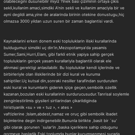
olabilecegini dusunebilir miyiz ?Inek basi çiziminin ortaya çikis
sekli,kullanim amaci,simdiki A'nin sekli ve kullanim amaciyla bir ve
ayni degildi ama,yine de aralarinda birinin otekine donustugu,hiç
olmazsa 3000 yildan uzun suren bir zaman baglantisi vardi.
Kaynaklarini erken donem eski topluluklarin iliski kurallarinda
buldugumuz simdiki uç din'in,Mezopotamya'da yasamis
Sumer,Sami,Hurri,Elam, gibi farkli etnik yapiya sahip gerçek
topluluklarin gerçek yasam kurallariyla baglantili olarak ele
alinmasi gerektigi anlasilabilir. Bu topluluklar kendi içlerinde ve
birbirleriyle olan iliskilerinde bir dizi kural ve kuruma
sahiptiler.Uç kutsal din,sonraki nesiller tarafindan surdurulen
eski kural ve kurumlarin giderek içiçe geçen,sembolik ozellik
kazanan,bozulan eski kurallarinin surdurucusudur.Tanrisal soylemle
zenginlestirilmis giysileri sirtlarindan çikarildiginda
hiristiyanlik «su » ve « tuz », « ates »
vaftizlerine ;Islam,abdest,namaz ve oruç gibi sembolik ibadet
biçimlerine degin indirgenebilir.Bununla birlikte ,basit bir `su'
gibi olarak gorunen `sular'in ,baska içeriklere sahip oldugunu
gormeye basladik.Eski toplumda bunlar,kuçumsenmesi surada