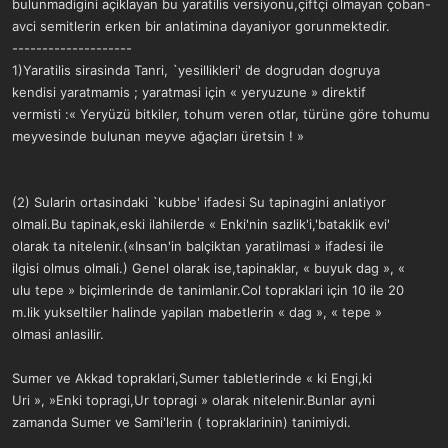
bulunmadigini açiklayan bu yaratilis versiyonu,çiftçi olmayan çoban-
avci semitlerin erken bir anlatimina dayaniyor gorunmektedir.
--------------------
1)Yaratilis sirasinda Tanri, `yesillikleri' de dogrudan dogruya
kendisi yaratmamis ; yaratmasi için « yeryuzune » direktif
vermisti :« Yeryüzü bitkiler, tohum veren otlar, türüne göre tohumu
meyvesinde bulunan meyve ağaçları üretsin ! »
(2) Sularin ortasindaki `kubbe' ifadesi Su tapinagini anlatiyor
olmali.Bu tapinak,eski ilahilerde « Enki'nin sazlik'i,'bataklik evi'
olarak ta nitelenir.(«Insan'in balçiktan yaratilmasi » ifadesi ile
ilgisi olmus olmali.) Genel olarak ise,tapinaklar, « buyuk dag », «
ulu tepe » biçimlerinde de tanimlanir.Col topraklari için 10 ile 20
m.lik yukseltiler halinde yapilan mabetlerin « dag », « tepe »
olmasi anlasilir.
Sumer ve Akkad topraklari,Sumer tabletlerinde « ki Engi,ki
Uri », »Enki topragi,Ur topragi » olarak nitelenir.Bunlar ayni
zamanda Sumer ve Sami'lerin ( topraklarinin) tanimiydi.