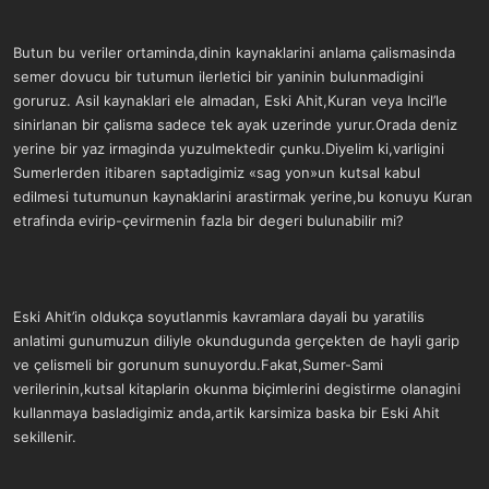
Butun bu veriler ortaminda,dinin kaynaklarini anlama çalismasinda
semer dovucu bir tutumun ilerletici bir yaninin bulunmadigini
goruruz. Asil kaynaklari ele almadan, Eski Ahit,Kuran veya Incil’le
sinirlanan bir çalisma sadece tek ayak uzerinde yurur.Orada deniz
yerine bir yaz irmaginda yuzulmektedir çunku.Diyelim ki,varligini
Sumerlerden itibaren saptadigimiz «sag yon»un kutsal kabul
edilmesi tutumunun kaynaklarini arastirmak yerine,bu konuyu Kuran
etrafinda evirip-çevirmenin fazla bir degeri bulunabilir mi?
Eski Ahit’in oldukça soyutlanmis kavramlara dayali bu yaratilis
anlatimi gunumuzun diliyle okundugunda gerçekten de hayli garip
ve çelismeli bir gorunum sunuyordu.Fakat,Sumer-Sami
verilerinin,kutsal kitaplarin okunma biçimlerini degistirme olanagini
kullanmaya basladigimiz anda,artik karsimiza baska bir Eski Ahit
sekillenir.