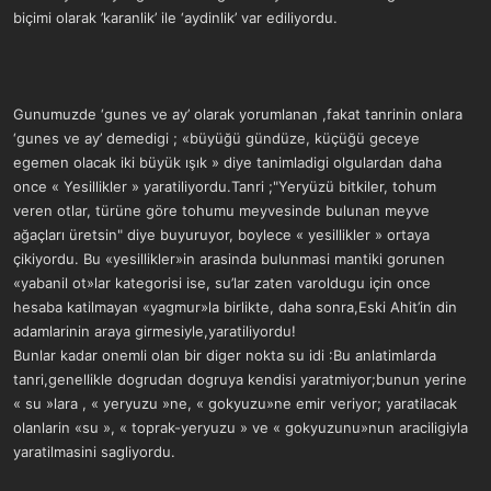
biçimi olarak ’karanlik’ ile ‘aydinlik’ var ediliyordu.
Gunumuzde ‘gunes ve ay’ olarak yorumlanan ,fakat tanrinin onlara
‘gunes ve ay’ demedigi ; «büyüğü gündüze, küçüğü geceye
egemen olacak iki büyük ışık » diye tanimladigi olgulardan daha
once « Yesillikler » yaratiliyordu.Tanri ;"Yeryüzü bitkiler, tohum
veren otlar, türüne göre tohumu meyvesinde bulunan meyve
ağaçları üretsin" diye buyuruyor, boylece « yesillikler » ortaya
çikiyordu. Bu «yesillikler»in arasinda bulunmasi mantiki gorunen
«yabanil ot»lar kategorisi ise, su’lar zaten varoldugu için once
hesaba katilmayan «yagmur»la birlikte, daha sonra,Eski Ahit’in din
adamlarinin araya girmesiyle,yaratiliyordu!
Bunlar kadar onemli olan bir diger nokta su idi :Bu anlatimlarda
tanri,genellikle dogrudan dogruya kendisi yaratmiyor;bunun yerine
« su »lara , « yeryuzu »ne, « gokyuzu»ne emir veriyor; yaratilacak
olanlarin «su », « toprak-yeryuzu » ve « gokyuzunu»nun araciligiyla
yaratilmasini sagliyordu.