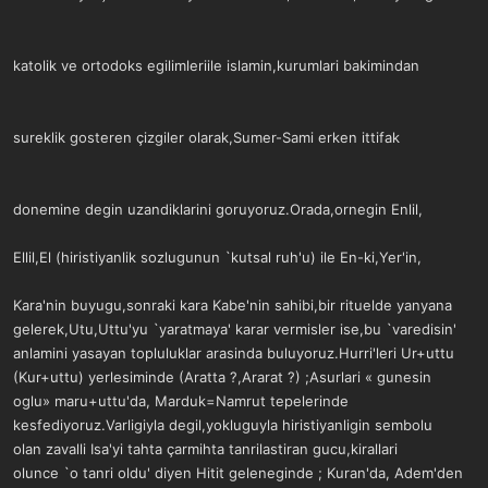
katolik ve ortodoks egilimleriile islamin,kurumlari bakimindan
sureklik gosteren çizgiler olarak,Sumer-Sami erken ittifak
donemine degin uzandiklarini goruyoruz.Orada,ornegin Enlil,
Ellil,El (hiristiyanlik sozlugunun `kutsal ruh'u) ile En-ki,Yer'in,
Kara'nin buyugu,sonraki kara Kabe'nin sahibi,bir rituelde yanyana
gelerek,Utu,Uttu'yu `yaratmaya' karar vermisler ise,bu `varedisin'
anlamini yasayan topluluklar arasinda buluyoruz.Hurri'leri Ur+uttu
(Kur+uttu) yerlesiminde (Aratta ?,Ararat ?) ;Asurlari « gunesin
oglu» maru+uttu'da, Marduk=Namrut tepelerinde
kesfediyoruz.Varligiyla degil,yokluguyla hiristiyanligin sembolu
olan zavalli Isa'yi tahta çarmihta tanrilastiran gucu,kirallari
olunce `o tanri oldu' diyen Hitit geleneginde ; Kuran'da, Adem'den