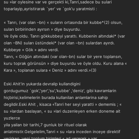
su »lar oylesine var ve gerçekti ki,Tanri,sadece bu sulari
toparlayip,ayristirarak `yer' ve `gok'u yaratmisti :
« Tanrı, (var olan –bn) « suların ortasında bir kubbe*(2) olsun,
suları birbirinden ayırsın » diye buyurdu.
Ve öyle oldu. Tanrı gökkubbeyi yarattı. Kubbenin altındaki* (var
olan –BN) suları üstündeki* (var olan –bn) sulardan ayırdı.
Kubbeye « Gök » adını verdi.
Tanrı, « Göğün altındaki (var olan-bn) sular bir yere toplansın,
kuru toprak görünsün » diye buyurdu ve öyle oldu. Kuru alana «
Kara », toplanan sulara « Deniz » adını verdi.»(3)
Eski Ahit'in yukarda devralip kullandigini
gordugumuz `gok','yer','su','kubbe' ,'deniz', gibi kavramlarin
hiçbirisi,kelimelerin burada kullanilan anlamlarina sahip
degildir.Eski Ahit , kisaca «Tanri her seyi yaratti » dememis ; «
su »lardan baslayan, « su »lari duzenleyen erken doneme ait
yuzlerce
yila yailan bir tarihi,7 gunluk bir rituel olarak
anlatmistir.Gelgelelim,Tanri « su »lara inceden inceye direktif
verirken ;yeni toplum birimleri « ad vererek » var