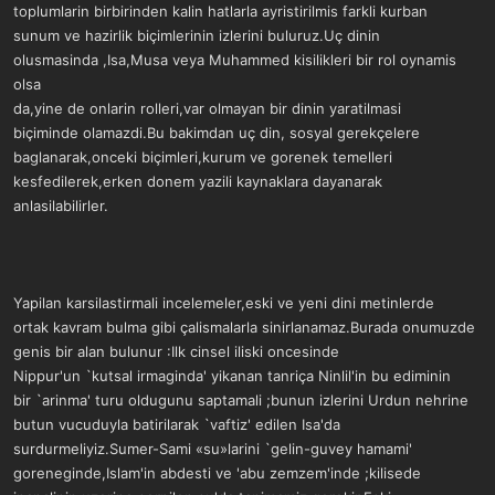
toplumlarin birbirinden kalin hatlarla ayristirilmis farkli kurban
sunum ve hazirlik biçimlerinin izlerini buluruz.Uç dinin
olusmasinda ,Isa,Musa veya Muhammed kisilikleri bir rol oynamis
olsa
da,yine de onlarin rolleri,var olmayan bir dinin yaratilmasi
biçiminde olamazdi.Bu bakimdan uç din, sosyal gerekçelere
baglanarak,onceki biçimleri,kurum ve gorenek temelleri
kesfedilerek,erken donem yazili kaynaklara dayanarak
anlasilabilirler.
Yapilan karsilastirmali incelemeler,eski ve yeni dini metinlerde
ortak kavram bulma gibi çalismalarla sinirlanamaz.Burada onumuzde
genis bir alan bulunur :Ilk cinsel iliski oncesinde
Nippur'un `kutsal irmaginda' yikanan tanriça Ninlil'in bu ediminin
bir `arinma' turu oldugunu saptamali ;bunun izlerini Urdun nehrine
butun vucuduyla batirilarak `vaftiz' edilen Isa'da
surdurmeliyiz.Sumer-Sami «su»larini `gelin-guvey hamami'
goreneginde,Islam'in abdesti ve 'abu zemzem'inde ;kilisede