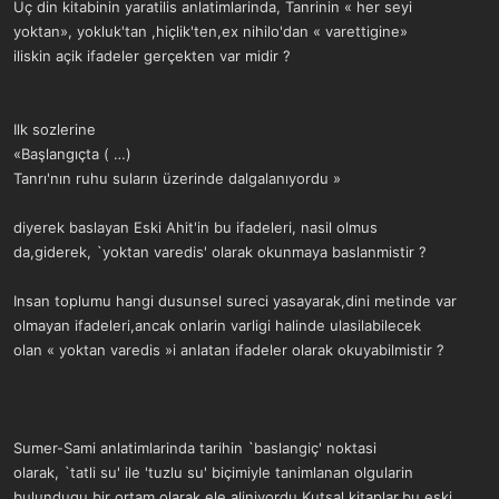
ş
t
Uç din kitabinin yaratilis anlatimlarinda, Tanrinin « her seyi
l
a
yoktan», yokluk'tan ,hiçlik'ten,ex nihilo'dan « varettigine»
a
r
iliskin açik ifadeler gerçekten var midir ?
t
i
a
h
n
i
Ilk sozlerine
«Başlangıçta ( …)
Tanrı'nın ruhu suların üzerinde dalgalanıyordu »
diyerek baslayan Eski Ahit'in bu ifadeleri, nasil olmus
da,giderek, `yoktan varedis' olarak okunmaya baslanmistir ?
Insan toplumu hangi dusunsel sureci yasayarak,dini metinde var
olmayan ifadeleri,ancak onlarin varligi halinde ulasilabilecek
olan « yoktan varedis »i anlatan ifadeler olarak okuyabilmistir ?
Sumer-Sami anlatimlarinda tarihin `baslangiç' noktasi
olarak, `tatli su' ile 'tuzlu su' biçimiyle tanimlanan olgularin
bulundugu bir ortam olarak ele aliniyordu.Kutsal kitaplar,bu eski