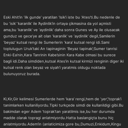
Eski Ahit’in ‘ilk gunde’ yaratilan ‘Isik’i iste bu ‘Ates’ti.Bu nedenle de
bu ‘isik’ ’karanlik’ ile ’Aydinlik’in ortaya çikmasina da yol açmisti
ama,bu ‘karanlik’ ve ‘aydinlik’ daha sonra Gunes ve Ay ile olusacak
gunduz ve gece’ye ait olan ‘karanlik’ ve ‘aydinlik’ degil,Samilerin
‘beyaz’ kutsal rengi ile Sumerlerin ‘kara’ kutsal rengi idi.Sami
toplulugun Uruk’taki An tapinaginin ‘Beyaz tapinak’;Sumer tanrisi
Enki-Ea’nin,Kara Tanrinin Kabe’sinin Kara Kabe olmasi bu surece
bagli idi.Daha simdiden,kutsal Ates’in kutsal kirmizi renginin diger iki
kutsal renk olan beyaz ve siyah’i yaratmis oldugu noktada
bulunuyoruz burada.
Ki,Kir,Gir kelimesi Sumerlerde hem ‘kara’ rengi,hem de ‘yer’,’toprak’i
tanimlarken kullaniliyordu.Tipki turkçede simdi de kullanildigi gibi.Bu
bakimdan eger Adem ‘toprak’tan yaratilmis ise,bu her durumda
madde olarak topragi anlatmiyordu.Hatta baslangiçta bunu hiç
anlatmiyordu.Adem’in (anlaticimiza gore bu,Dumuzi,Enkidum,Kingu