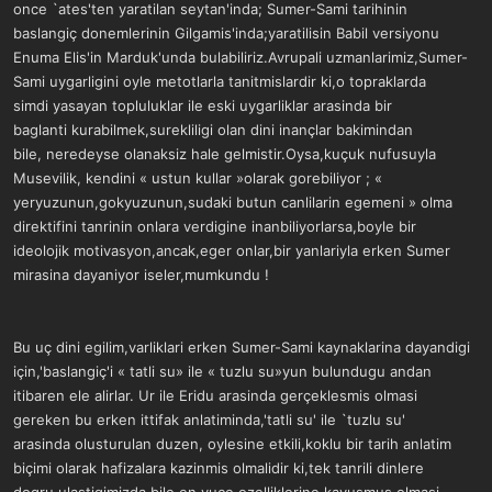
once `ates'ten yaratilan seytan'inda; Sumer-Sami tarihinin
baslangiç donemlerinin Gilgamis'inda;yaratilisin Babil versiyonu
Enuma Elis'in Marduk'unda bulabiliriz.Avrupali uzmanlarimiz,Sumer-
Sami uygarligini oyle metotlarla tanitmislardir ki,o topraklarda
simdi yasayan topluluklar ile eski uygarliklar arasinda bir
baglanti kurabilmek,surekliligi olan dini inançlar bakimindan
bile, neredeyse olanaksiz hale gelmistir.Oysa,kuçuk nufusuyla
Musevilik, kendini « ustun kullar »olarak gorebiliyor ; «
yeryuzunun,gokyuzunun,sudaki butun canlilarin egemeni » olma
direktifini tanrinin onlara verdigine inanbiliyorlarsa,boyle bir
ideolojik motivasyon,ancak,eger onlar,bir yanlariyla erken Sumer
mirasina dayaniyor iseler,mumkundu !
Bu uç dini egilim,varliklari erken Sumer-Sami kaynaklarina dayandigi
için,'baslangiç'i « tatli su» ile « tuzlu su»yun bulundugu andan
itibaren ele alirlar. Ur ile Eridu arasinda gerçeklesmis olmasi
gereken bu erken ittifak anlatiminda,'tatli su' ile `tuzlu su'
arasinda olusturulan duzen, oylesine etkili,koklu bir tarih anlatim
biçimi olarak hafizalara kazinmis olmalidir ki,tek tanrili dinlere