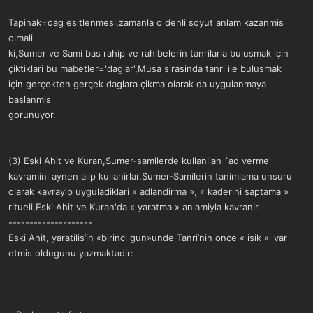
Tapinak=dag esitlenmesi,zamanla o denli soyut anlam kazanmis
olmali
ki,Sumer ve Sami bas rahip ve rahibelerin tanrilarla bulusmak için
çiktiklari bu mabetler='daglar',Musa sirasinda tanri ile bulusmak
için gerçekten gerçek daglara çikma olarak da uygulanmaya
baslanmis
gorunuyor.
(3) Eski Ahit ve Kuran,Sumer-samilerde kullanilan `ad verme'
kavramini aynen alip kullanirlar.Sumer-Samilerin tanimlama unsuru
olarak kavrayip uyguladiklari « adlandirma », « kaderini saptama »
ritueli,Eski Ahit ve Kuran'da « yaratma » anlamiyla kavranir.
--------------------
Eski Ahit, yaratilis’in «birinci gun»unde Tanri’nin once « isik »i var
etmis oldugunu yazmaktadir: