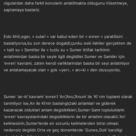
olgulardan daha farkli konularin anlatilmakta oldugunu hiisetmeye,
saptamaya baslariz.
Eski Ahit,eger, « sulari » var kabul eden bir « evren » yaratilisini
baslatiyorsa,bu son derece dogaldi;çunku eski ilahiler gerçekten de
« tatli su » Semitler ile « tuzlu su » Sumer ittifak tarihinin
anlatimindan baska bir seyle ilgili degildiler.Sumer ve Samiler için
‘evren’ kavrami, zaten kendi varliklarindan baska bir seyi anlatmiyor
ve anlatamayacak olan « gok +yer», « an+ki » den olusuyordu.
Sumer ‘an-ki’ kavrami ‘evren’i ‘An’,’Anu’,’Anum’ ile ‘Ki’ nin toplami olarak
tanimliyor ise,An ile Ki’nin baslangiçtaki anlamlari ve giderek
kazanacak olduklari anlam degisiklikleri,Sumer-Sami topluluklarin
‘evren’ kavrayislarindaki degisikliklerin de bir anlatimi olacakti.‘An’
kelimesinin,Sumer’lerde en sorunlu kelimelerden birisi olmasi
nedensiz degildir.Orta ve geç donemlerde ‘Gunes,Gok’ karsiligi