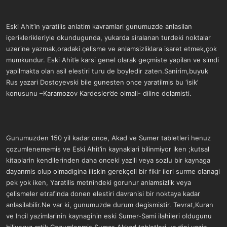
Eski Ahit’in yaratilis anlatim kavramlari gunumuzde anlasilan
içeriklerikleriyle okundugunda, yukarda siralanan turdeki noktalar
uzerine yazmak,oradaki çelisme ve anlamsizliklara isaret etmek,çok
mumkundur. Eski Ahit’e karsi genel olarak geçmiste yapilan ve simdi
yapilmakta olan asil elestiri turu de boyledir zaten.Sanirim,buyuk
Rus yazari Dostoyevski bile gunesten once yaratilmis bu ‘isik’
konusunu –Karamozov Kardesler’de olmali- diline dolamisti.
Gunumuzden 150 yil kadar once, Akad ve Sumer tabletleri henuz
çozumlenememis ve Eski Ahit’in kaynaklari bilinmiyor iken ;kutsal
kitaplarin kendilerinden daha onceki yazili veya sozlu bir kaynaga
dayanmis olup olmadigina iliskin gerekçeli bir fikir ileri surme olanagi
pek yok iken, Yaratilis metnindeki gorunur anlamsizlik veya
çelismeler etrafinda donen elestiri davranisi bir noktaya kadar
anlasilabilir.Ne var ki, gunumuzde durum degismistir. Tevrat,Kuran
ve Incil yazimlarinin kaynaginin eski Sumer-Sami ilahileri oldugunu