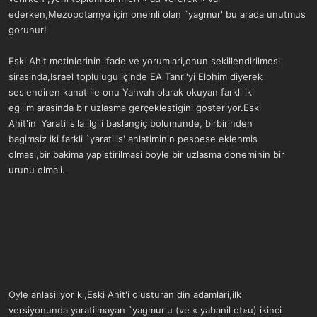
ederken,Mezopotamya için onemli olan `yagmur' bu arada unutmus
gorunur!
Eski Ahit metinlerinin ifade ve yorumlari,onun sekillendirilmesi
sirasinda,Israel toplulugu içinde EA Tanri'yi Elohim diyerek
seslendiren kanat ile onu Yahvah olarak okuyan farkli iki
egilim arasinda bir uzlasma gerçeklestigini gosteriyor.Eski
Ahit'in 'Yaratilis'la ilgili baslangiç bolumunde, birbirinden
bagimsiz iki farkli `yaratilis' anlatiminin pespese eklenmis
olmasi,bir bakima yapistirilmasi boyle bir uzlasma doneminin bir
urunu olmali.
Oyle anlasiliyor ki,Eski Ahit'i olusturan din adamlari,ilk
versiyonunda yaratilmayan `yagmur'u (ve « yabanil ot»u) ikinci