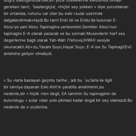
dogru ulastigimizda bile,en yuce ozelliklerine kavusmus olmasi
gereken tanri, `baslangiçta', «hiçbir sey yokken » diye yorumlanan
bir ortamda, ruhunu var olan bu eski «sular uzerinde
dalgalandirmak»taydi.Bu tanri Enki idi ve Eridu'da bulunan E-
Abzu'ya yani Abzu Tapinagina yerlesmisti.Semitler Abzu'nun
tapinagini E-A olarak yazacak ve bu sonraki Musevilerin harf ses
degerlerine bagli olarak Yah-Wah (Yehova,IHWH) sesiyle
okunacakti.Ab+zu,Yasam Suyu,Hayat Suyu ;E-A ise Su Tapinagi(Evi)
anlamina geliyor olmaliydi.
« Su »larla baslayan geçmis tarihe ; adi bu `su'larla ile ilgili
bir tanriya dayanan Eski Ahit'in yaratilis anlatiminin,bu
nedenle,bir « hiçlik »ten degil, EA tanrinin Su tapinaginin da
bulundugu « sular »dan yola çikmasi kadar dogal bir sey olamazdi.Bu
nedenle de o sozlerine,