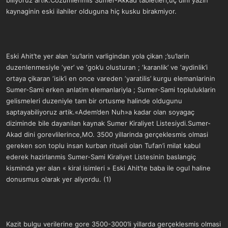
biliyoruz artik.Cozumlenmis Sumer-Akkad tabletleri,uç dini yazin
kaynaginin eski ilahiler olduguna hiç kusku birakmiyor.
Eski Ahit’te yer alan ‘su’larin varligindan yola çikan ;’su’larin
duzenlenmesiyle ‘yer’ ve ‘gok’u olusturan ; ‘karanlik’ ve ‘aydinlik’i
ortaya çikaran ‘isik’i en once vareden ‘yaratilis’ kurgu elemanlarinin
Sumer-Sami erken anlatim elemanlariyla ; Sumer-Sami topluluklarin
gelismeleri duzeniyle tam bir ortusme halinde oldugunu
saptayabiliyoruz artik.«Adem’den Nuh»a kadar olan soyagaç
diziminde bile dayanilan kaynak Sumer Kiraliyet Listesiydi.Sumer-
Akad dini gorevlilerince,MO. 3500 yillarinda gerçeklesmis olmasi
gereken son toplu insan kurban ritueli olan Tufan’i milat kabul
ederek hazirlanmis Sumer-Sami Kiraliyet Listesinin baslangiç
kisminda yer alan « kiral isimleri » Eski Ahit’te baba ile ogul haline
donusmus olarak yer aliyordu. (1)
Kazit bulgu verilerine gore 3500-3000’li yillarda gerçeklesmis olmasi