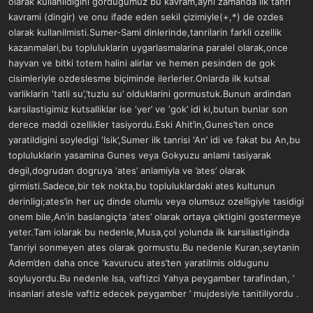
olarak kullanildigini gordugumuz bu kavram,ayni zamanda ilk tanri
kavrami (dingir) ve onu ifade eden sekil çizimiyle(+,*) de ozdes
olarak kullanilmisti.Sumer-Sami dinlerinde,tanrilarin farkli ozellik
kazanmalari,bu topluluklarin uygarlasmalarina paralel olarak,once
hayvan ve bitki totem halini alirlar ve hemen pesinden de gok
cisimleriyle ozdeslesme biçiminde ilerlerler.Onlarda ilk kutsal
varliklarin ‘tatli su’,’tuzlu su’ olduklarini gormustuk.Bunun ardindan
karsilastigimiz kutsalliklar ise ‘yer’ ve ‘gok’ idi ki,butun bunlar son
derece maddi ozellikler tasiyordu.Eski Ahit’in,Gunes’ten once
yaratildigini soyledigi ‘Isik’,Sumer ilk tanrisi ‘An’ idi ve fakat bu An,bu
topluluklarin yasamina Gunes veya Gokyuzu anlami tasiyarak
degil,dogrudan dogruya ‘ates’ anlamiyla ve ’ates’ olarak
girmisti.Sadece,bir tek nokta,bu topluluklardaki ates kultunun
derinligi;ates’in her uç dinde olumlu veya olumsuz ozelligiyle tasidigi
onem bile,An’in baslangiçta ‘ates’ olarak ortaya çiktigini gostermeye
yeter.Tam iolarak bu nedenle,Musa,çol yolunda ilk karsilastiginda
Tanriyi sonmeyen ates olarak gormustu.Bu nedenle Kuran,seytanin
Adem’den daha once ‘kavurucu ates’ten yaratilmis oldugunu
soyluyordu.Bu nedenle Isa, vaftizci Yahya peygamber tarafindan, ‘
insanlari atesle vaftiz edecek peygamber ’ mujdesiyle tanitiliyordu .