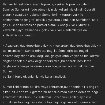
Benzer bir sekilde « asagi toprak », »yukari toprak » sozleri
Sami ve Sumerleri ifade etmek için de kullanilmis olmali. Cografi
olarak « asagida » bulunan Sumer'lerin « toprak-yer» ile
esitlenmesine ;cografi olarak « yukarda » bulunan Semitlerin ise «
gok » ile esitlenmesine paralel olarak « Asagi » ve « yukari »
kavramlari,ayni zamanda « gok » ve « yer » anlamlariyla da
kullanilmis gorunuyor.
« Asagidaki dag-tepe-buyukluk », « yukardaki dag-tepe-buyukluk »
tanimlamalarini Sumerlerin tapinagi ile Semitlerin tapinagini
anlatan deyimler olarak degil de, gokyuzunun ve yer altinin kozmik
daglari,tepeleri olarak degerlendirilmesi,bu sonraki nesillerce
boyle kavranmaya baslanmis olsa bile,uzmanlarimiz bakimindan
Sumer
ve Sami topluluk anlamlariyla kullanilmaliydi.
Sumer ilahilerinde bir kiral veya kahraman,bu nedenle,bir « dag »a
çikar ,bir « denize » girerse,bu her durumda bilinen deniz ve dagi
anlatmaz,hatta bunu hiç anlatmaz.Sozkonusu edilen ayin için
« tuzlu su tapinagina»,« dag » tapinagina girilmis oldugunu anlatir.