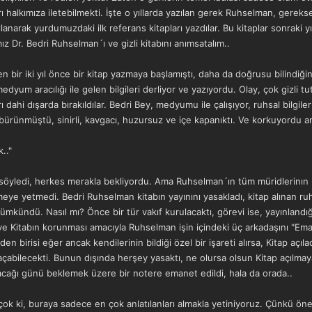
arı halkımıza iletebilmekti. İşte o yıllarda yazılan gerek Ruhselman, ger
lanarak yurdumuzdaki ilk referans kitapları yazdılar. Bu kitaplar sonraki yıl
 Dr. Bedri Ruhselman´ı ve gizli kitabını anımsatalım..
bir iki yıl önce bir kitap yazmaya başlamıştı, daha da doğrusu bilindiğin
medyum aracılığı ile gelen bilgileri derliyor ve yazıyordu. Olay, çok gizli 
ı dahi dışarda bırakıldılar. Bedri Bey, medyumu ile çalışıyor, ruhsal bilgil
e bürünmüştü, sinirli, kavgacı, huzursuz ve içe kapanıktı. Ve korkuyordu
.."
i söyledi, herkes merakla bekliyordu. Ama Ruhselman´ın tüm müridlerinın 
e yetmedi. Bedri Ruhselman kitabın yayınını yasakladı, kitap alınan ru
ümkündü. Nasıl mı? Önce bir tür vakıf kurulacaktı, görevi ise, yayınlandığ
n ve Kitabın korunması amacıyla Ruhselman işin içindeki üç arkadaşını "Ema
inden birisi eğer ancak kendilerinin bildiği özel bir işareti alırsa, Kitap a
 açabilecekti. Bunun dışında herşey yasaktı, ne olursa olsun Kitap açılmaya
acağı günü beklemek üzere bir notere emanet edildi, hala da orada..
ar çok ki, buraya sadece en çok anlatılanları almakla yetiniyoruz. Çünkü ön