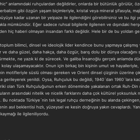
hic" anlamındaki ruhçulardan değildirler, onlarda bir bütünlük görülür, öz
erbalizm gibi özgün yaşam biçimleriyle, kristal veya mineral şifasıyla, majik
büyüye kadar uzanan bir yelpaze ile ilgilendiğini görebilirsiniz ve bu il
kla mümkündür. Eğer sadece ruhsal bilgilerle ilgilenen ve dışındaki herş
n hiç haberi olmayan insandan farklı değildir. Hele bir de bu yoldan gez
oplum bilimci, dinsel ve ideolojik lider kendince bunu yapmaya çalışmış ve
r ve daha güzel, daha hakça, daha özgür, barış dolu bir dünya olacağını s
sürmekte, ne yazık ki de sürecek. Ve galiba İnsanoğlu gerçek anlamda dün
 kolay ulaşamayacaktır. Onun için birkaç bin kişinin umut ve hayalleriyle, 
n motifleriyle süslü olması gereken ve Orient dinsel çizginin üzerine çı
nda gerileyerek yenildi. Oysa, Ruhçuluk bu değildi, 1940´dan 1960´lara kada
tariki olan Türk Ruhçuluğunun erken döneminde yakalanan ortak Ruh-Din muta
uların arasındaki nitelik ve nicelik farklarını daha çok kültürel yoksunlu
 Bu noktada Türkiye´nin tek legal ruhçu derneğinin bu alanda çekingen, 
lenin asıl beklentisi hızlı, yüzeysel ve kesin doğruya yakın cevaplardı. Ya
kaymağı ile ilgileniliyordu.