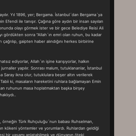
ılır. Yıl 1896, yer; Bergama. İstanbul´dan Bergama´ya
Efendi ile tanışır. Çağına göre aydın bir insan sayılan
onunda olayı görmek ister ve bir gece Belediye Reisi Ali
yı gördükten sonra "Allah´ın emri olan ruhun, bu kadar
n çağrılıp, gaipten haber alındığını herkes birbirine
sız ediyorlar, Allah´ın işine karışıyorlar, halkın
urnaller yapılır. Sonrası malum, tutuklananlar, İstanbul
a Saray ikna olur, tutuklulara beşer altın verilerek
. Tabii ki, masaların hareketini ruhlara bağlamayan Emin
insan ruhunun masa hoplatmaktan başka birşey
aklıydı..
ardı, örneğin Türk Ruhçuluğu´nun babası Ruhselman,
nın kökeni yöntemler ve yorumlardı. Ruhlardan geldiği
tesi bir yaşamı anlatabilmek ve dünyanın öteki