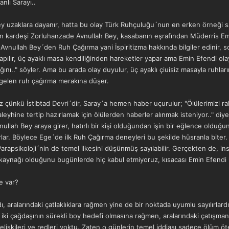
lı Sarayı..
 uzaklara dayanır, hatta bu olay Türk Ruhçuluğu´nun en erken örneği say
 kardeşi Zorluhanzade Avnullah Bey, kasabanın eşrafından Müderris Emin 
Avnullah Bey´den Ruh Çağırma yani İspiritizma hakkında bilgiler edinir, s
apılır, üç ayaklı masa kendiliğinden hareketler yapar ama Emin Efendi ola
ını.." söyler. Ama bu arada olay duyulur, üç ayaklı çiuisiz masayla ruhları
gelen ruh çağırma merakına düşer.
 çünkü İstibtad Devri´dir, Saray´a hemen haber uçurulur; "Ölülerimizi rahat
yhine tertip hazırlamak için ölülerden haberler alınmak isteniyor.." diye j
ullah Bey araya girer, hatırlı bir kişi olduğundan işin bir eğlence olduğun
ılırlar. Böylece Ege´de ilk Ruh Çağırma deneyleri bu şekilde hüsranla biter
arapsikoloji´nin de temel ilkesini düşünmüş sayılabilir. Gerçekten de, 
i kaynağı olduğunu bugünlerde hiç kabul etmiyoruz, kısacası Emin Efendi h
e var?
ı, aralarındaki çatlaklıklara rağmen yine de bir noktada uyumlu sayılırl
ı iki çağdaşının sürekli boy hedefi olmasına rağmen, aralarındaki çatışma
elişkileri ve redleri yoktu. Zaten o günlerin temel iddiası sadece ölüm ö