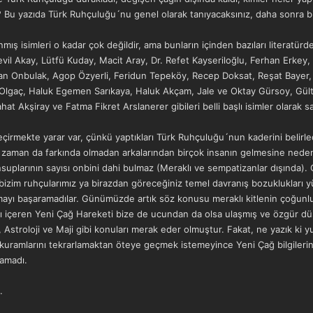
 Bu yazıda Türk Ruhçuluğu´nu genel olarak tanıyacaksınız, daha sonra bire
ş isimleri o kadar çok değildir, ama bunların içinden bazıları literatürde 
evil Akay, Lütfü Kuday, Macit Aray, Dr. Refet Kayseriloğlu, Ferhan Erkey
an Onbulak, Agop Özyerli, Feridun Tepeköy, Recep Doksat, Reşat Baye
 Olgaç, Haluk Egemen Sarıkaya, Haluk Akçam, Jale ve Oktay Gürsoy, Gült
 Akşiray ve Fatma Fikret Arslanerer gibileri belli başlı isimler olarak sayı
çirmekte yarar var, çünkü yaptıkları Türk Ruhçuluğu´nun kaderini belirle
imi zaman da farkında olmadan arkalarından birçok insanın gelmesine ned
uplarının sayısı onbini dahi bulmaz (Meraklı ve sempatizanlar dışında). 
izim ruhçularımız ya birazdan göreceğiniz temel davranış bozuklukları y
mayı başaramadılar. Günümüzde artık söz konusu meraklı kitlenin çoğunl
rı içeren Yeni Çağ Hareketi bize de ucundan da olsa ulaşmış ve özgür dü
i, Astroloji ve Maji gibi konuları merak eder olmuştur. Fakat, ne yazık ki
e kuramlarını tekrarlamaktan öteye geçmek istemeyince Yeni Çağ bilgileri
lamadı.
.