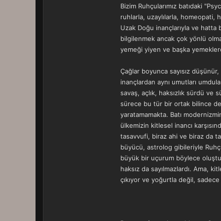
Bizim Ruhçularımız batıdaki "Psyc
ruhlarla, uzaylılarla, homeopati, h
Uzak Doğu inançlarıyla ve hatta 
bilgilenmek ancak çok yönlü olma
yemeği yiyen ve başka yemeklerde
Çağlar boyunca sayısız düşünür, t
inançlardan aynı umutları umdula
savaş, açlık, haksızlık sürdü ve 
sürece bu tür bir ortak bilince de
yaratamamakta. Batı modernizmini
ülkemizin kitlesel inancı karşısı
tasavvufi, biraz ahi ve biraz da 
büyücü, astrolog gibileriyle Ruhç
büyük bir uçurum böylece oluştu.
haksız da sayılmazlardı. Ama, kit
çıkıyor ve yoğurtla değil, sadece 