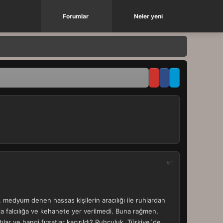
Forumlar
Neler yeni
#1
, medyum denen hassas kişilerin aracılığı ile ruhlardan
 Asla falcılığa ve kehanete yer verilmedi. Buna rağmen,
ılar ve hangi fırsatlar kaçırıldı? Ruhçuluk, Türkiye´de