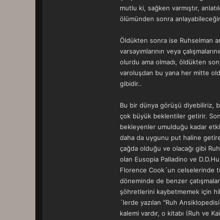
mutlu ki, sağken varmıştır, anlat
ölümünden sonra anlayabileceğinin
Öldükten sonra ise Ruhselman art
varsayımlarının veya çalışmaların
olurdu ama olmadı, öldükten son
varoluşdan bu yana her mitte old
gibidir..
Bu bir dünya görüşü diyebiliriz, b
çok büyük beklentiler getirir. Son
bekleyenler umulduğu kadar etkin
daha da uygunu put haline getire
çağda olduğu ve olacağı gibi Ruhç
olan Eusopia Palladino ve D.D.Hum
Florence Cook´un celselerinde tül
döneminde de benzer çatışmalar y
şöhretlerini kaybetmemek için hil
´lerde yazılan "Ruh Ansiklopedisi
kalemi vardır, o kitabı (Ruh ve 