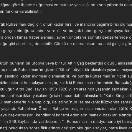
ıldığına göre ihanete uğraması ve mutsuz yanlızlığı onu son yıllarında da
 farkına varabilmiştir.
ık Ruhselman değildir, onun kadar hırslı ve inancına bağımlı birisi ölü
ın gerçek olduğunu haber verebilir ve bu şok haber gerçek dünyaya ilan edi
ra ondan kimse haber alamadı, aynen önceki ve sonraki benzerlerinde ol
uğu gibi abartılmış da olabilir. Çünkü ne olursa olsun, şu anki gidişat g
ütün bunların bir ütopya veya bir tür Altın Çağ beklentisi olduğu anlaşılab
uç olarak Ruhselman´ın gizemli "Kitap"ı büyük bir olasılıkla yayınlanmayac
, sanıldığı kadar evrimsel olamayabilir. Ve bunda Ruhselman´ın hiçbir su
bileceklerini hesaplayamamıştır, kaldı ki Ruhselman döneminin Ruhçuluğ
uluğun Altın Çağı sayılan 1850-1920 yılları arasında yaşanan sahtekarlık
e sahtekarlıkları yakalandığı için hapse dahi atılmışlardı, "Katie King"
 mankenlerle hile yapıldığı, Palladino´nun ise mekanik illüzyonist sahte
aşandı. Ruhselman Önemli Ruhçu ve araştırmacılarımızdan olan Lütfü Kuda
eye başvurmuşlar.. kendilerini kontrol edenlerin manevi baskıları altında 
" nin 248.Sayfasında yazdıklarıdır; ".. Ruhselman´ın medyumunu iyi tanırız.
Kainat) okuduktan sonra fikirlerinde değişim olduğunu söyler, hatta ilav