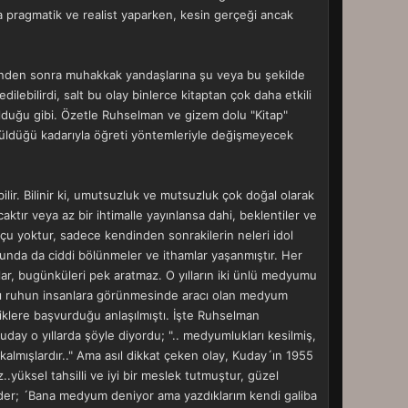
ha pragmatik ve realist yaparken, kesin gerçeği ancak
münden sonra muhakkak yandaşlarına şu veya bu şekilde
lebilirdi, salt bu olay binlerce kitaptan çok daha etkili
duğu gibi. Özetle Ruhselman ve gizem dolu "Kitap"
örüldüğü kadarıyla öğreti yöntemleriyle değişmeyecek
ilir. Bilinir ki, umutsuzluk ve mutsuzluk çok doğal olarak
aktır veya az bir ihtimalle yayınlansa dahi, beklentiler ve
çu yoktur, sadece kendinden sonrakilerin neleri idol
unda da ciddi bölünmeler ve ithamlar yaşanmıştır. Her
lar, bugünküleri pek aratmaz. O yılların iki ünlü medyumu
 adlı ruhun insanlara görünmesinde aracı olan medyum
liklere başvurduğu anlaşılmıştı. İşte Ruhselman
y o yıllarda şöyle diyordu; ".. medyumlukları kesilmiş,
kalmışlardır.." Ama asıl dikkat çeken olay, Kuday´ın 1955
.yüksel tahsilli ve iyi bir meslek tutmuştur, güzel
e eder; ´Bana medyum deniyor ama yazdıklarım kendi galiba