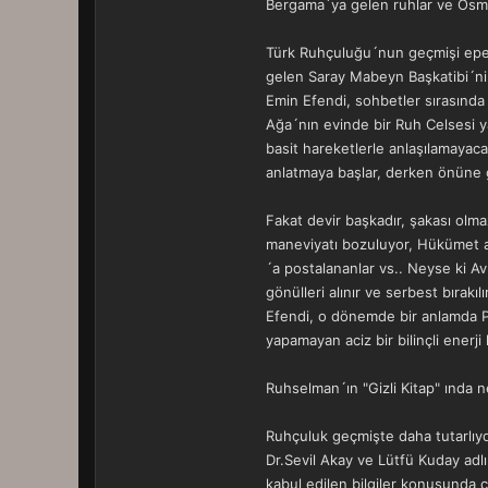
Bergama´ya gelen ruhlar ve Osman
Türk Ruhçuluğu´nun geçmişi epey
gelen Saray Mabeyn Başkatibi´nin
Emin Efendi, sohbetler sırasında 
Ağa´nın evinde bir Ruh Celsesi y
basit hareketlerle anlaşılamayacağ
anlatmaya başlar, derken önüne 
Fakat devir başkadır, şakası olmaz
maneviyatı bozuluyor, Hükümet ale
´a postalananlar vs.. Neyse ki Avn
gönülleri alınır ve serbest bırak
Efendi, o dönemde bir anlamda P
yapamayan aciz bir bilinçli enerj
Ruhselman´ın "Gizli Kitap" ında n
Ruhçuluk geçmişte daha tutarlıyd
Dr.Sevil Akay ve Lütfü Kuday adl
kabul edilen bilgiler konusunda ç