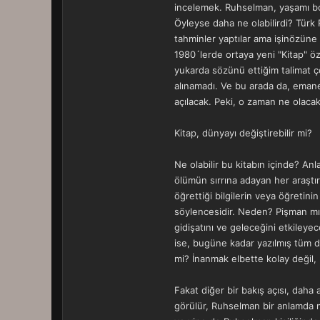
incelemek. Ruhselman, yaşamı boy
Öyleyse daha ne olabilirdi? Türk
tahminler yaptılar ama işinözüne 
1980´lerde ortaya yeni "Kitap" öz
yukarda sözünü ettiğim talimat çer
alınamadı. Ve bu arada da, emanet
açılacak. Peki, o zaman ne olaca
Kitap, dünyayı değiştirebilir mi?
Ne olabilir bu kitabın içinde? 
ölümün sırrına adayan her araştı
öğrettiği bilgilerin veya öğreti
söylencesidir. Neden? Pişman mı o
gidişatını ve geleceğini etkileyec
ise, bugüne kadar yazılmış tüm din
mi? İnanmak elbette kolay değil,
Fakat diğer bir bakış açısı, daha 
görülür, Ruhselman bir anlamda m