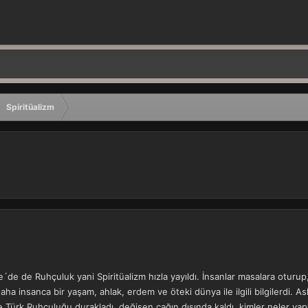
Spiritüalizm
´de de Ruhçuluk yani Spiritüalizm hızla yayıldı. İnsanlar masalara oturup
er daha insanca bir yaşam, ahlak, erdem ve öteki dünya ile ilgili bilgilerdi.
ve Türk Ruhçuluğu durakladı, değişen çağın dışında kaldı, kimler neler yapt