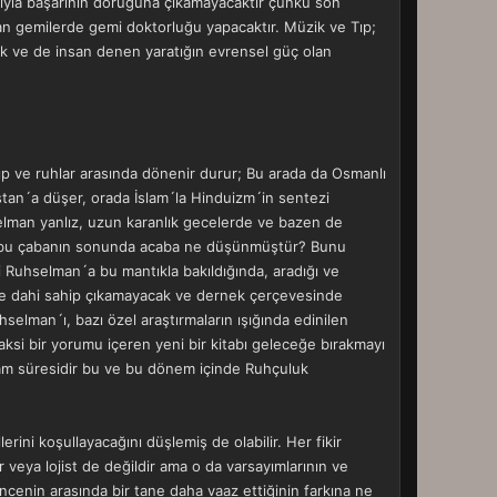
mıyla başarının doruğuna çıkamayacaktır çünkü son
ışan gemilerde gemi doktorluğu yapacaktır. Müzik ve Tıp;
alık ve de insan denen yaratığın evrensel güç olan
 ve ruhlar arasında dönenir durur; Bu arada da Osmanlı
nistan´a düşer, orada İslam´la Hinduizm´in sentezi
elman yanlız, uzun karanlık gecelerde ve bazen de
üren bu çabanın sonunda acaba ne düşünmüştür? Bunu
i Ruhselman´a bu mantıkla bakıldığında, aradığı ve
ine dahi sahip çıkamayacak ve dernek çerçevesinde
selman´ı, bazı özel araştırmaların ışığında edinilen
aksi bir yorumu içeren yeni bir kitabı geleceğe bırakmayı
şam süresidir bu ve bu dönem içinde Ruhçuluk
ni koşullayacağını düşlemiş de olabilir. Her fikir
r veya lojist de değildir ama o da varsayımlarının ve
cenin arasında bir tane daha vaaz ettiğinin farkına ne