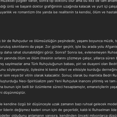
 müziksel çizgiler vardır, sonra tıp doktoru olur ama bu kez de tam anla
ığı ünlü ve başarılı doktor grafiğininin uzağında kalacak ve yurt içi çal
a duyarlılık ve romantizm öte yanda ise realitenin ta kendisi, ölüm ve hast
 bir de Ruhçudur ve ölümsüzlüğün peşindedir, yaşamı boyunca müzik, tıp
kuruluş sıkıntılarını da yaşar. Zor günler geçirir, işte bu arada yolu Afga
rşı daha rahat olunabildiğini görür. Sonra? Sonra ise, evlenemeyen Ruhs
in yanında ölüm ve ölüm ötesinin sırlarını çözmeye çalışır, yıllarca s
amış sayılmazlar ama Türk Ruhçuluğunun babası, piri ve duayeni olan Bedr
unu söyleyemeyiz, öylesine ki kendi elleri ve etkisiyle kurduğu derneğ
isim veya bir vitrin olarak kalacaktır. Sonuç olarak bu mantıkla Bedri Ruh
oluşturduğu Neo-Spiritüalizm yani Yeni Ruhçuluk inancını yitirmiş ve tam 
ma bunun için belli bir özümleme süreci hesaplamıştır, emanetçilerin ya
ini düşünmüştür.
de kendine özgü bir düşünceyle uzak zamanın bazı ruhsal gelecek modelleri
r liderin değişmez kaderi onun için de geçerlidir, kaldı ki Ruhselman lide
deller olduğunu anlamanın yanısıra, kendinden önceki milyonlarca düşün