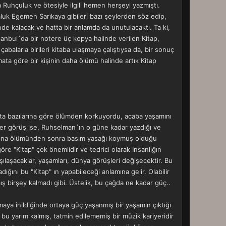
Ruhçuluk ve ötesiyle ilgili hemen herşeyi yazmıştı.
luk Egemen Sarıkaya gibileri bazı şeylerden söz edip,
nde kalacak ve hatta bir anlamda da unutulacaktı. Ta ki,
tanbul´da bir notere üç kopya halinde verilen Kitap,
çabalarla birileri kitaba ulaşmaya çalıştıysa da, bir sonuç
mata göre bir kişinin daha ölümü halinde artık Kitap
tta bazılarına göre ölümden korkuyordu, acaba yaşamını
ğer görüş ise, Ruhselman´ın o güne kadar yazdığı ve
aplarına ölümünden sonra basım yasağı koymuş olduğu
re "Kitap" çok önemlidir ve tedrici olarak İnsanlığın
rşılaşacaklar, yaşamları, dünya görüşleri değişecektir. Bu
ığını bu "Kitap" ın yapabileceği anlamına gelir. Olabilir
 birşey kalmadı gibi. Üstelik, bu çağda ne kadar güç..
rmaya inildiğinde ortaya güç yaşanmış bir yaşamın çıktığı
u yarım kalmış, tatmin edilememiş bir müzik kariyeridir