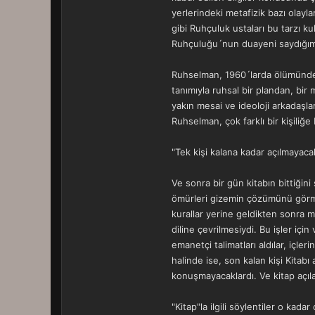
yerlerindeki metafizik bazı olayl
gibi Ruhçuluk ustaları bu tarzı kul
Ruhçuluğu´nun duayeni saydığımız
Ruhselman, 1960´larda ölümünden 
tanımıyla ruhsal bir plandan, bir 
yakın mesai ve ideoloji arkadaşlar
Ruhselman, çok farklı bir kişiliğ
"Tek kişi kalana kadar açılmayacak
Ve sonra bir gün kitabın bittiğin
ömürleri gizemin çözümünü görmey
kurallar yerine geldikten sonra m
diline çevrilmesiydi. Bu işler içi
emanetçi talimatları aldılar, içler
halinde ise, son kalan kişi Kitabı
konuşmayacaklardı. Ve kitap açıl
"Kitap"la ilgili söylentiler o kad