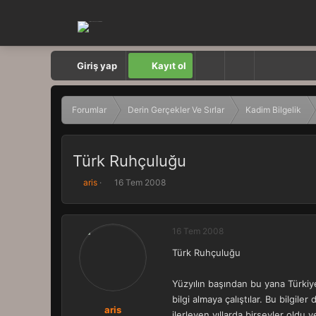
Giriş yap
Kayıt ol
Forumlar
Derin Gerçekler Ve Sırlar
Kadim Bilgelik
Türk Ruhçuluğu
K
B
aris
16 Tem 2008
o
a
n
ş
b
l
16 Tem 2008
u
a
y
n
Türk Ruhçuluğu
u
g
b
ı
a
ç
Yüzyılın başından bu yana Türkiye
ş
t
bilgi almaya çalıştılar. Bu bilgil
l
a
aris
ilerleyen yıllarda birşeyler oldu 