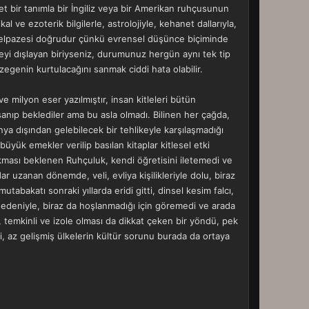
et bir tanımla bir İngiliz veya bir Amerikan ruhçusunun
al ve ezoterik bilgilerle, astrolojiyle, kehanet dallarıyla,
gi yelpazesi doğrudur çünkü evrensel düşünce biçiminde
eyi dışlayan biriyseniz, durumunuz hergün aynı tek tip
egenin kurtulacağını sanmak ciddi hata olabilir.
 milyon eser yazılmıştır, insan kitleleri bütün
anıp beklediler ama bu asla olmadı. Bilinen her çağda,
ya dışından gelebilecek bir tehlikeyle karşılaşmadığı
büyük emekler verilip basılan kitaplar kitlesel etki
kması beklenen Ruhçuluk, kendi öğretisini iletemedi ve
r uzanan dönemde, veli, evliya kişilikleriyle dolu, biraz
bakatı sonraki yıllarda eridi gitti, dinsel kesim falcı,
k nedeniyle, biraz da hoşlanmadığı için göremedi ve arada
temkinli ve izole olması da dikkat çeken bir yöndü, pek
ni, az gelişmiş ülkelerin kültür sorunu burada da ortaya