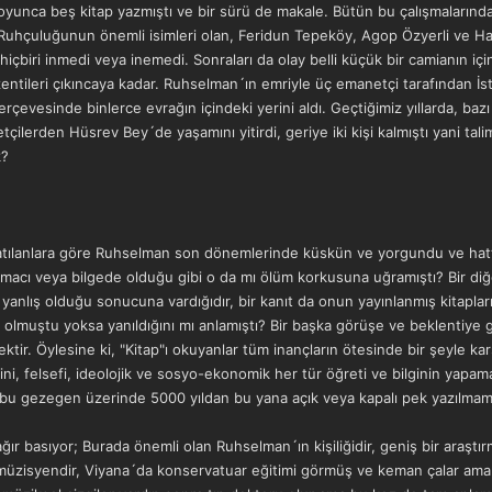
unca beş kitap yazmıştı ve bir sürü de makale. Bütün bu çalışmalarında 
 Ruhçuluğunun önemli isimleri olan, Feridun Tepeköy, Agop Özyerli ve Ha
hiçbiri inmedi veya inemedi. Sonraları da olay belli küçük bir camianın içi
entileri çıkıncaya kadar. Ruhselman´ın emriyle üç emanetçi tarafından İs
çevesinde binlerce evrağın içindeki yerini aldı. Geçtiğimiz yıllarda, bazı 
çilerden Hüsrev Bey´de yaşamını yitirdi, geriye iki kişi kalmıştı yani tali
k?
Anlatılanlara göre Ruhselman son dönemlerinde küskün ve yorgundu ve ha
rmacı veya bilgede olduğu gibi o da mı ölüm korkusuna uğramıştı? Bir di
nin yanlış olduğu sonucuna vardığıdır, bir kanıt da onun yayınlanmış kit
lmuştu yoksa yanıldığını mı anlamıştı? Bir başka görüşe ve beklentiye gö
ektir. Öylesine ki, "Kitap"ı okuyanlar tüm inançların ötesinde bir şeyle ka
i, felsefi, ideolojik ve sosyo-ekonomik her tür öğreti ve bilginin yapamad
 bu gezegen üzerinde 5000 yıldan bu yana açık veya kapalı pek yazılmamış
ağır basıyor; Burada önemli olan Ruhselman´ın kişiliğidir, geniş bir araştı
üzisyendir, Viyana´da konservatuar eğitimi görmüş ve keman çalar ama b