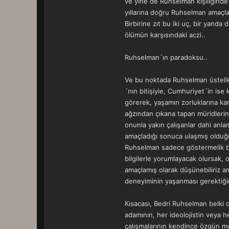
ve yine de Ruhselman kişiliğinde
yıllarına doğru Ruhselman amaçlad
Birbirine zıt bu iki uç, bir yand
ölümün karşısındaki aczi..
Ruhselman´ın paradoksu..
Ve bu noktada Ruhselman üstelik
´nın bitişiyle, Cumhuriyet´in ise 
görerek, yaşamın zorluklarına ka
ağzından çıkana tapan müridlerin
onunla yakın çalışanlar dahi anl
amaçladığı sonuca ulaşmış olduğ
Ruhselman sadece göstermelik bir 
bilgilerle yorumlayacak olursak, 
amaçlamış olarak düşünebiliriz a
deneyiminin yaşanması gerektiğ
Kısacası, Bedri Ruhselman belki 
adamının, her ideolojistin veya he
çalışmalarının kendince özgün mo