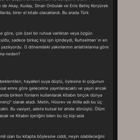
ekse de Akay, Kuday, Sinan Onbulak ve Enis Behiç Koryürek
larda, birer el kitabı olacaklardı. Bu arada Türk
e göre, çok özel bir ruhsal varlıktan veya özgün
tutuldu, sadece birkaç kişi işin içindeydi, Ruhselman´ın en
er yazılıyordu. O dönemdeki yakınlarının anlattıklarına göre
 ama neden?
beklentileri, hayalleri suya düştü, öylesine ki çoğunun
hsal emre göre gelecekte yayınlanacaktı ve yayın ancak
ında biriken fonların kullanılarak Kitabın birçok dünya
netçi" olarak atadı. Metin, Hüsrev ve Atilla adlı bu üç
çılacaktı. Bu vasiyet, adeta kutsal bir ahide dönüştü. Ölüm
cak ve Kitabın içeriğini bilen bu üç kişi asla
emli olan bu kitapta böylesine ciddi, neyin olabileceğini