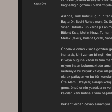
a
r
Kayıtlı Üye
bağnazlığın çözümü olabilirmiydi?
t
i
a
h
n
i
Aslında, Türk Ruhçuluğunun tanınmı
Başta Dr. Bedri Ruhselman, Dr. S
Sinan Onbulak´un kardeşi Fahim
Bülent Kısa, Metin Kiraz, Turhan
Melek Çakuş, Bülent Çorak, Sabahat
Öncelikle onları kısaca gözden ge
inanarak, kimi zaman bilinçli, k
ki veya bugüne kadar ki tüm mens
milyon insan bulunmaktadır ama b
nedeniyle bu büyük kitleye ulaş
olarak patlayan ve bu tür konula
Öte Alem, Uzaylılar, Parapsikoloj
genç, öncülerinin yazdıklarını v
kaldılar. Yani Ruhsal Evrim başarı
Beklentilerden cevap alınamıyor..