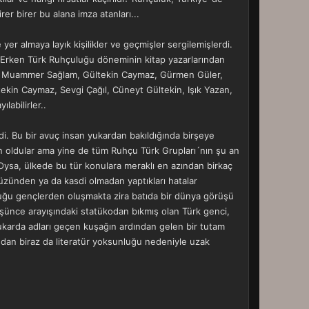
r birer bu alana imza atanları...
yer almaya layık kişilikler ve geçmişler sergilemişlerdi.
, Erken Türk Ruhçuluğu döneminin kitap yazarlarından
r, Muammer Sağlam, Gültekin Caymaz, Gürmen Güler,
ekin Caymaz, Sevgi Çağıl, Cüneyt Gültekin, Işık Yazan,
labilirler..
di. Bu bir avuç insan yukardan bakıldığında birşeye
en oldular ama yine de tüm Ruhçu Türk Grupları´nın şu an
Oysa, ülkede bu tür konulara meraklı en azından birkaç
üzünden ya da kasdi olmadan yaptıkları hatalar
uğu gençlerden oluşmakta zira batıda bir dünya görüşü
şünce arayışındaki statükodan bıkmış olan Türk genci,
 yukarda adları geçen kuşağın ardından gelen bir tutam
ndan biraz da literatür yoksunluğu nedeniyle uzak