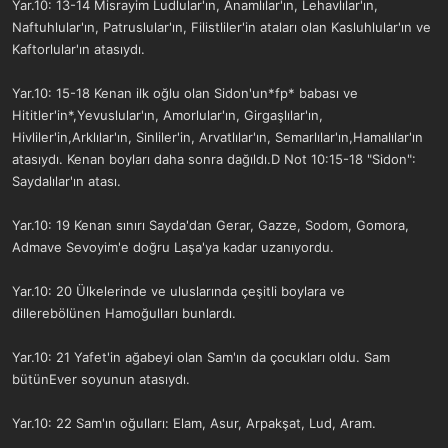
Yar.10: 13-14 Misrayim Ludlular'ın, Anamlılar'ın, Lehavlılar'ın,
Naftuhlular'ın, Patruslular'ın, Filistliler'in ataları olan Kasluhlular'ın ve
Kaftorlular'ın atasıydı.
Yar.10: 15-18 Kenan ilk oğlu olan Sidon'un*fp* babası ve
Hititler'in*,Yevuslular'ın, Amorlular'ın, Girgaşlılar'ın,
Hivliler'in,Arklılar'ın, Sinliler'in, Arvatlılar'ın, Semarlılar'ın,Hamalılar'ın
atasıydı. Kenan boyları daha sonra dağıldı.D Not 10:15-18 "Sidon":
Saydalılar'ın atası.
Yar.10: 19 Kenan sınırı Sayda'dan Gerar, Gazze, Sodom, Gomora,
Admave Sevoyim'e doğru Laşa'ya kadar uzanıyordu.
Yar.10: 20 Ülkelerinde ve uluslarında çeşitli boylara ve
dillerebölünen Hamoğulları bunlardı.
Yar.10: 21 Yafet'in ağabeyi olan Sam'ın da çocukları oldu. Sam
bütünEver soyunun atasıydı.
Yar.10: 22 Sam'ın oğulları: Elam, Asur, Arpakşat, Lud, Aram.