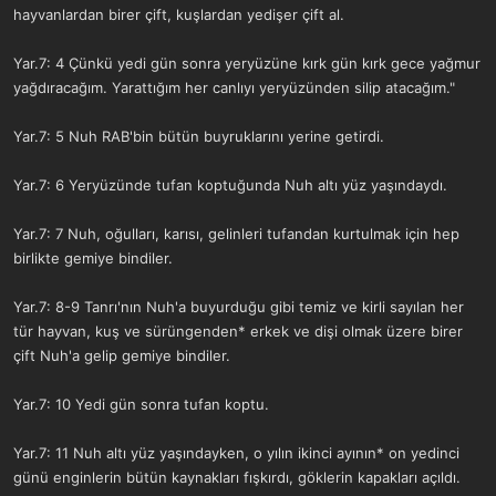
hayvanlardan birer çift, kuşlardan yedişer çift al.
Yar.7: 4 Çünkü yedi gün sonra yeryüzüne kırk gün kırk gece yağmur
yağdıracağım. Yarattığım her canlıyı yeryüzünden silip atacağım."
Yar.7: 5 Nuh RAB'bin bütün buyruklarını yerine getirdi.
Yar.7: 6 Yeryüzünde tufan koptuğunda Nuh altı yüz yaşındaydı.
Yar.7: 7 Nuh, oğulları, karısı, gelinleri tufandan kurtulmak için hep
birlikte gemiye bindiler.
Yar.7: 8-9 Tanrı'nın Nuh'a buyurduğu gibi temiz ve kirli sayılan her
tür hayvan, kuş ve sürüngenden* erkek ve dişi olmak üzere birer
çift Nuh'a gelip gemiye bindiler.
Yar.7: 10 Yedi gün sonra tufan koptu.
Yar.7: 11 Nuh altı yüz yaşındayken, o yılın ikinci ayının* on yedinci
günü enginlerin bütün kaynakları fışkırdı, göklerin kapakları açıldı.