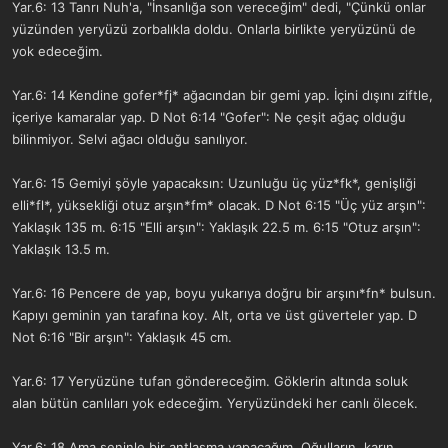
Yar.6: 13 Tanrı Nuh'a, "İnsanlığa son vereceğim" dedi, "Çünkü onlar
yüzünden yeryüzü zorbalıkla doldu. Onlarla birlikte yeryüzünü de
yok edeceğim.
Yar.6: 14 Kendine gofer*fj* ağacından bir gemi yap. İçini dışını ziftle,
içeriye kamaralar yap. D Not 6:14 "Gofer": Ne çeşit ağaç olduğu
bilinmiyor. Selvi ağacı olduğu sanılıyor.
Yar.6: 15 Gemiyi şöyle yapacaksın: Uzunluğu üç yüz*fk*, genişliği
elli*fl*, yüksekliği otuz arşın*fm* olacak. D Not 6:15 "Üç yüz arşın":
Yaklaşık 135 m. 6:15 "Elli arşın": Yaklaşık 22.5 m. 6:15 "Otuz arşın":
Yaklaşık 13.5 m.
Yar.6: 16 Pencere de yap, boyu yukarıya doğru bir arşını*fn* bulsun.
Kapıyı geminin yan tarafına koy. Alt, orta ve üst güverteler yap. D
Not 6:16 "Bir arşın": Yaklaşık 45 cm.
Yar.6: 17 Yeryüzüne tufan göndereceğim. Göklerin altında soluk
alan bütün canlıları yok edeceğim. Yeryüzündeki her canlı ölecek.
Yar.6: 18 Ama seninle bir antlaşma yapacağım. Oğulların, karın,