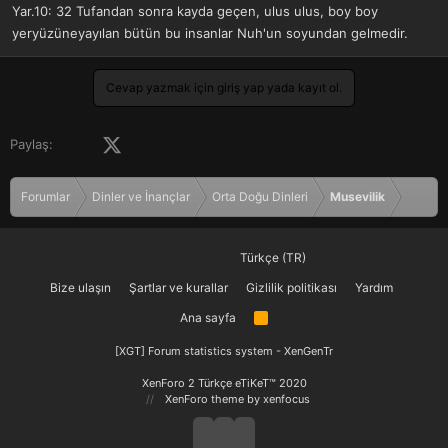
Yar.10: 32 Tufandan sonra kayda geçen, ulus ulus, boy boy
yeryüzüneyayılan bütün bu insanlar Nuh'un soyundan gelmedir.
Cevap yazmak için giriş yap yada kayıt ol.
Facebook
X (Twitter)
LinkedIn
Pinterest
Tumblr
WhatsApp
E-posta
Paylaş:
Forumlar
Dinler ve İnançlar
Orta Doğu Dinleri
Musevilik
Türkçe (TR)
Bize ulaşın
Şartlar ve kurallar
Gizlilik politikası
Yardım
Ana sayfa
R
S
S
[XGT] Forum statistics system
- XenGenTr
XenForo 2 Türkçe eTiKeT™ 2020
XenForo theme
by xenfocus