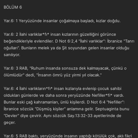
a
r
BÖLÜM 6
t
i
a
h
n
i
Yar.6: 1 Yeryüzünde insanlar çoğalmaya başladı, kızlar doğdu.
Yar.6: 2 İlahi varlıklar*fı* insan kızlarının güzelliğini görünce
beğendikleriyle evlendiler. D Not 6:2,4 "İlahi varlıklar": İbranice "Tanrı
oğulları". Bunların melek ya da Şit soyundan gelen insanlar olduğu
sanılıyor.
Yar.6: 3 RAB, "Ruhum insanda sonsuza dek kalmayacak, çünkü o
ölümlüdür" dedi, "İnsanın ömrü yüz yirmi yıl olacak."
Yar.6: 4 İlahi varlıkların*fı* insan kızlarıyla evlenip çocuk sahibi
oldukları günlerde ve daha sonra yeryüzünde Nefiller*fi* vardı.
Bunlar eski çağ kahramanları, ünlü kişilerdi. D Not 6:4 "Nefiller":
İbranice sözcük "Düşmüş kişiler" anlamına gelir. Septuaginta bunu
"Devler" diye çevirir. Aynı sözcük Say.13:32-33 ayetlerinde de
geçer.
Yar.6: 5 RAB baktı, yeryüzünde insanın yaptığı kötülük çok, aklı fikri