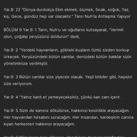
Yar.8: 22 "Dünya durdukça Ekin ekmek, biçmek, Sıcak, soğuk, Yaz,
kış, Gece, gündüz hep var olacaktır." Tanrı Nuh'la Antlaşma Yapıyor
BÖLÜM 9 Yar.9: 1 Tanrı, Nuh'u ve oğullarını kutsayarak, "Verimli
olun, çoğalıp yeryüzünü doldurun" dedi,
Yar.9: 2 "Yerdeki hayvanların, gökteki kuşların tümü sizden korkup
ürkecek. Yeryüzündeki bütün canlılar, denizdeki bütün balıklar sizin
yönetiminize verilmiştir.
Yar.9: 3 Bütün canlılar size yiyecek olacak. Yeşil bitkiler gibi, hepsini
size veriyorum.
Yar.9: 4 "Yalnız kanlı et yemeyeceksiniz, çünkü kan canı içerir.
Yar.9: 5 Sizin de kanınız dökülürse, hakkınızı kesinlikle arayacağım.
Her hayvandan hesabını soracağım. Her insandan, kardeşinin canına
kıyan herkesten hakkınızı arayacağım.