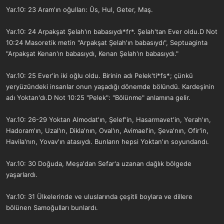
Yar.10: 23 Aram'ın oğulları: Ûs, Hul, Geter, Maş.
Yar.10: 24 Arpakşat Şelah'ın babasıydı*fr*. Şelah'tan Ever oldu.D Not
10:24 Masoretik metin "Arpakşat Şelah'ın babasıydı", Septuaginta
"Arpakşat Kenan'ın babasıydı, Kenan Şelah'ın babasıydı."
Yar.10: 25 Ever'in iki oğlu oldu. Birinin adı Pelek'ti*fs*; çünkü
yeryüzündeki insanlar onun yaşadığı dönemde bölündü. Kardeşinin
adı Yoktan'dı.D Not 10:25 "Pelek": "Bölünme" anlamına gelir.
Yar.10: 26-29 Yoktan Almodat'ın, Şelef'in, Hasarmavet'in, Yerah'ın,
Hadoram'ın, Uzal'ın, Dikla'nın, Oval'ın, Avimael'in, Şeva'nın, Ofir'in,
Havila'nın, Yovav'ın atasıydı. Bunların hepsi Yoktan'ın soyundandı.
Yar.10: 30 Doğuda, Meşa'dan Sefar'a uzanan dağlık bölgede
yaşarlardı.
Yar.10: 31 Ülkelerinde ve uluslarında çeşitli boylara ve dillere
bölünen Samoğulları bunlardı.