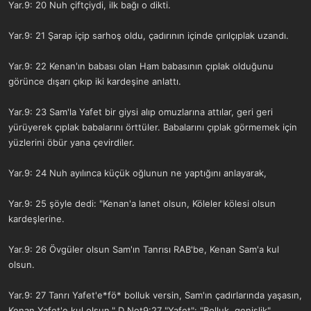
Yar.9: 20 Nuh çiftçiydi, ilk bağı o dikti.
Yar.9: 21 Şarap içip sarhoş oldu, çadırının içinde çırılçıplak uzandı.
Yar.9: 22 Kenan'ın babası olan Ham babasının çıplak olduğunu
görünce dışarı çıkıp iki kardeşine anlattı.
Yar.9: 23 Sam'la Yafet bir giysi alıp omuzlarına attılar, geri geri
yürüyerek çıplak babalarını örttüler. Babalarını çıplak görmemek için
yüzlerini öbür yana çevirdiler.
Yar.9: 24 Nuh ayılınca küçük oğlunun ne yaptığını anlayarak,
Yar.9: 25 şöyle dedi: "Kenan'a lanet olsun, Köleler kölesi olsun
kardeşlerine.
Yar.9: 26 Övgüler olsun Sam'ın Tanrısı RAB'be, Kenan Sam'a kul
olsun.
Yar.9: 27 Tanrı Yafet'e*fö* bolluk versin, Sam'ın çadırlarında yaşasın,
Kenan Yafet'e kul olsun." D Not9:27 "Yafet": "Bolluk, genişlik"