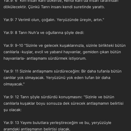
Yar.9: 6 "Kim insan kanı dökerse, Kendi kanı da insan tarafından
dökülecektir. Çünkü Tanrı insanı kendi suretinde yarattı.
Yar.9: 7 Verimli olun, çoğalın. Yeryüzünde üreyin, artın."
Yar.9: 8 Tanrı Nuh'a ve oğullarına şöyle dedi:
Yar.9: 9-10 "Sizinle ve gelecek kuşaklarınızla, sizinle birlikteki bütün
canlılarla -kuşlar, evcil ve yabanıl hayvanlar, gemiden çıkan bütün
hayvanlarla- antlaşmamı sürdürmek istiyorum.
Yar.9: 11 Sizinle antlaşmamı sürdüreceğim: Bir daha tufanla bütün
canlılar yok olmayacak. Yeryüzünü yok eden tufan bir daha
olmayacak."
Yar.9: 12 Tanrı şöyle sürdürdü konuşmasını: "Sizinle ve bütün
canlılarla kuşaklar boyu sonsuza dek sürecek antlaşmamın belirtisi
şu olacak:
Yar.9: 13 Yayımı bulutlara yerleştireceğim ve bu, yeryüzüyle
aramdaki antlaşmanın belirtisi olacak.