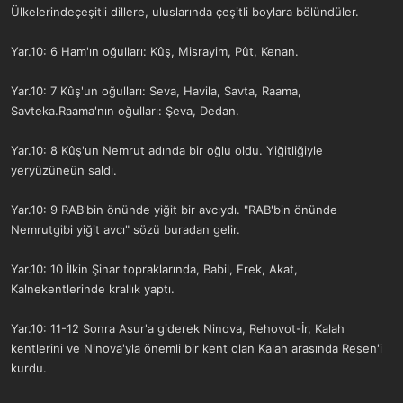
Ülkelerindeçeşitli dillere, uluslarında çeşitli boylara bölündüler.
Yar.10: 6 Ham'ın oğulları: Kûş, Misrayim, Pût, Kenan.
Yar.10: 7 Kûş'un oğulları: Seva, Havila, Savta, Raama,
Savteka.Raama'nın oğulları: Şeva, Dedan.
Yar.10: 8 Kûş'un Nemrut adında bir oğlu oldu. Yiğitliğiyle
yeryüzüneün saldı.
Yar.10: 9 RAB'bin önünde yiğit bir avcıydı. "RAB'bin önünde
Nemrutgibi yiğit avcı" sözü buradan gelir.
Yar.10: 10 İlkin Şinar topraklarında, Babil, Erek, Akat,
Kalnekentlerinde krallık yaptı.
Yar.10: 11-12 Sonra Asur'a giderek Ninova, Rehovot-İr, Kalah
kentlerini ve Ninova'yla önemli bir kent olan Kalah arasında Resen'i
kurdu.