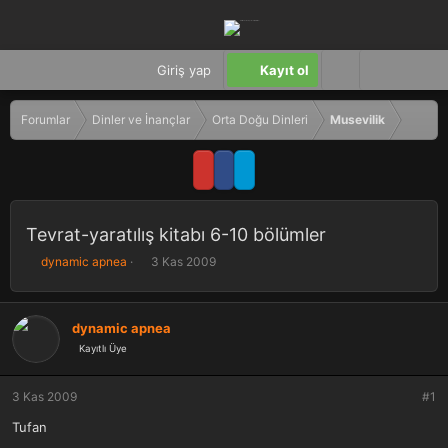
Giriş yap
Kayıt ol
Forumlar
Dinler ve İnançlar
Orta Doğu Dinleri
Musevilik
Tevrat-yaratılış kitabı 6-10 bölümler
K
B
dynamic apnea
3 Kas 2009
o
a
n
ş
b
l
dynamic apnea
u
a
Kayıtlı Üye
y
n
u
g
b
ı
3 Kas 2009
#1
a
ç
ş
t
Tufan
l
a