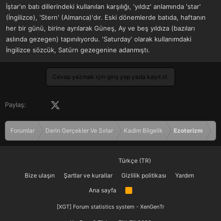
İştar'ın batı dillerindeki kullanılan karşılığı, 'yıldız' anlamında 'star'
(İngilizce), 'Stern' (Almanca)'dır. Eski dönemlerde batıda, haftanın
her bir günü, birine ayrılarak Güneş, Ay ve beş yıldıza (bazıları
aslında gezegen) tapınılıyordu. 'Saturday' olarak kullanımdaki
İngilizce sözcük, Satürn gezegenine adanmıştı.
Cevap yazmak için giriş yap yada kayıt ol.
Facebook
X (Twitter)
LinkedIn
Pinterest
Tumblr
WhatsApp
E-posta
Paylaş:
Forumlar
Derin Gerçekler Ve Sırlar
Kadim Bilgelik
Ezoterizm
Türkçe (TR)
Bize ulaşın
Şartlar ve kurallar
Gizlilik politikası
Yardım
Ana sayfa
R
S
S
[XGT] Forum statistics system
- XenGenTr