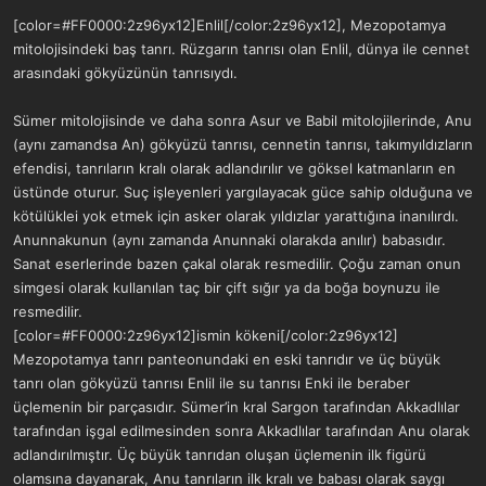
a
r
[color=#FF0000:2z96yx12]Enlil[/color:2z96yx12], Mezopotamya
t
i
mitolojisindeki baş tanrı. Rüzgarın tanrısı olan Enlil, dünya ile cennet
a
h
n
i
arasındaki gökyüzünün tanrısıydı.
Sümer mitolojisinde ve daha sonra Asur ve Babil mitolojilerinde, Anu
(aynı zamandsa An) gökyüzü tanrısı, cennetin tanrısı, takımyıldızların
efendisi, tanrıların kralı olarak adlandırılır ve göksel katmanların en
üstünde oturur. Suç işleyenleri yargılayacak güce sahip olduğuna ve
kötülüklei yok etmek için asker olarak yıldızlar yarattığına inanılırdı.
Anunnakunun (aynı zamanda Anunnaki olarakda anılır) babasıdır.
Sanat eserlerinde bazen çakal olarak resmedilir. Çoğu zaman onun
simgesi olarak kullanılan taç bir çift sığır ya da boğa boynuzu ile
resmedilir.
[color=#FF0000:2z96yx12]ismin kökeni[/color:2z96yx12]
Mezopotamya tanrı panteonundaki en eski tanrıdır ve üç büyük
tanrı olan gökyüzü tanrısı Enlil ile su tanrısı Enki ile beraber
üçlemenin bir parçasıdır. Sümer’in kral Sargon tarafından Akkadlılar
tarafından işgal edilmesinden sonra Akkadlılar tarafından Anu olarak
adlandırılmıştır. Üç büyük tanrıdan oluşan üçlemenin ilk figürü
olamsına dayanarak, Anu tanrıların ilk kralı ve babası olarak saygı