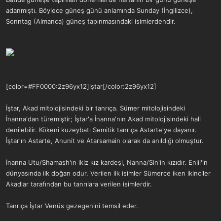
adanmıştı. Böylece güneş günü anlamında Sunday (İngilizce),
Sonntag (Almanca) güneş tapınmasındaki isimlerdendir.
[color=#FF0000:2z96yx12]iştar[/color:2z96yx12]
İştar, Akad mitolojisindeki bir tanrıça. Sümer mitolojisindeki
İnanna'dan türemiştir; İştar'a İnanna'nın Akad mitolojisindeki hali
denilebilir. Kökeni kuzeybatı Semitik tanrıça Astarte'ye dayanır.
İştar'ın Astarte, Anunit ve Atarsamain olarak da anıldığı olmuştur.
İnanna Utu/Shamash'ın ikiz kız kardeşi, Nanna/Sin'in kızıdır. Enlil'in
dünyasında ilk doğan odur. Verilen ilk isimler Sümerce iken ikinciler
Akadlar tarafından bu tanrılara verilen isimlerdir.
Tanrıça İştar Venüs gezegenini temsil eder.