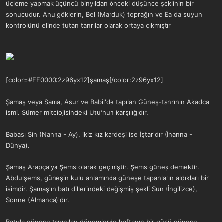
üçleme yapmak üçüncü binyıldan önceki düşünce şeklinin bir
sonucudur. Anu göklerin, Bel (Marduk) toprağın ve Ea da suyun
kontrolünü elinde tutan tanrılar olarak ortaya çıkmıştır
[color=#FF0000:2z96yx12]şamaş[/color:2z96yx12]
Şamaş veya Sama, Asur ve Babil'de tapılan Güneş-tanrının Akadca
ismi. Sümer mitolojisindeki Utu'nun karşılığıdır.
Babası Sin (Nanna - Ay), ikiz kız kardeşi ise İştar'dır (İnanna -
Dünya).
Şamaş Arapça'ya Şems olarak geçmiştir. Şems güneş demektir.
Abdulşems, güneşin kulu anlamında güneşe tapanların aldıkları bir
isimdir. Şamaş'ın batı dillerindeki değişmiş şekli Sun (İngilizce),
Sonne (Almanca)'dır.
Batıda güneşe tapınılan dönemlerde haftanın bir günü güneşe