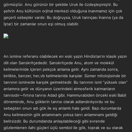
görmüştür. Anu görünür bir şekilde Uruk ile özdeşleşmiştir. Bu
şehrin Anu kültünün orjinal merkezi olduğuna inanmamız için çok
geçerli sebepler vardır. Bu doğruysa, Uruk tanrıçası İnanna (ya da
İştar) bir zamanlar onun eşi olmuş olabilir.
An ismine referans olabilecek en eski yazın Hindistan’ın klasik yazın
dili olan Sanskritçededir. Sanskritçede Anu, atom ve molekül
kelimelerinide içeren pekçok anlama gelir. Aynı zamanda sonra,
birlikte, benzer, her,vb kelimeleride karşılar. Sümer mitolojisinde bir
tanrının isminede karşılık gelmektedir. Bu tanrının ismi “yüksek olan”
anlamına gelir ve dünyanın üzerindeki atmosferik katmanların
tanrısıdır—fırtına tanrısı Adad gibi. Hammurabiden önceki eski Babil
döneminde, Anu göklerin tanrısı olarak adlandırılıyordu ve bu
sebepten onun adı gök ile eş anlamlı hale geldi. Bazı durumlarda
Anu kelimesinin gök anlamınamı yoksa tanrı anlamınamı geldiği
belirsizdir. Bu durumdanda anlaşılabileceği gibi evrende
gözlemlenen ilahi güçleri üçlü sembol ile gök, toprak ve su olarak