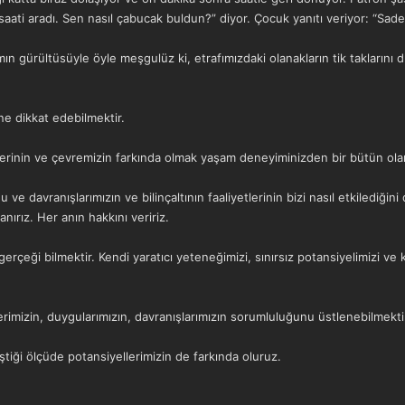
ati aradı. Sen nasıl çabucak buldun?” diyor. Çocuk yanıtı veriyor: “Sadece
 gürültüsüyle öyle meşgulüz ki, etrafımızdaki olanakların tik taklarını du
ne dikkat edebilmektir.
lerinin ve çevremizin farkında olmak yaşam deneyiminizden bir bütün olarak
u ve davranışlarımızın ve bilinçaltının faaliyetlerinin bizi nasıl etkilediği
anırız. Her anın hakkını veririz.
gerçeği bilmektir. Kendi yaratıcı yeteneğimizi, sınırsız potansiyelimizi ve
rimizin, duygularımızın, davranışlarımızın sorumluluğunu üstlenebilmekti
ştiği ölçüde potansiyellerimizin de farkında oluruz.