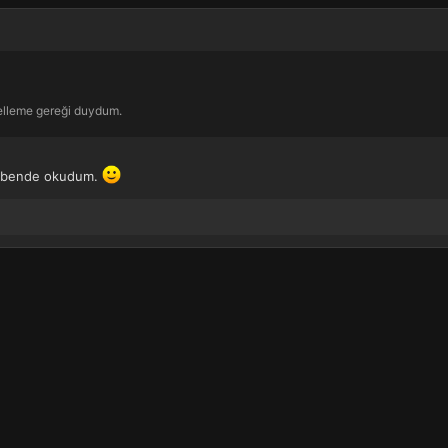
celleme gereği duydum.
de bende okudum.