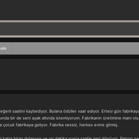
alık
değerli saatini kaybediyor. Bulana ödüller vaat ediyor. Ertesi gün fabrikaya 
sında bir de seni ayak altında istemiyorum. Fabrikanın üretimine mani olu
 çocuk fabrikaya geliyor. Fabrika sessiz, herkes evine gitmiş.
 katta biraz dolaşıyor ve on dakika sonra saatle geri dönüyor. Patron şa