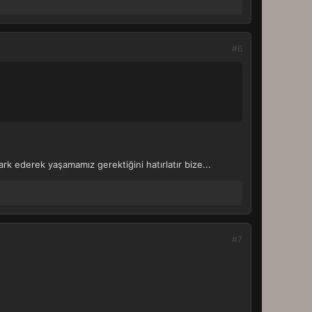
#6
fark ederek yaşamamız gerektiğini hatırlatır bize...
#7