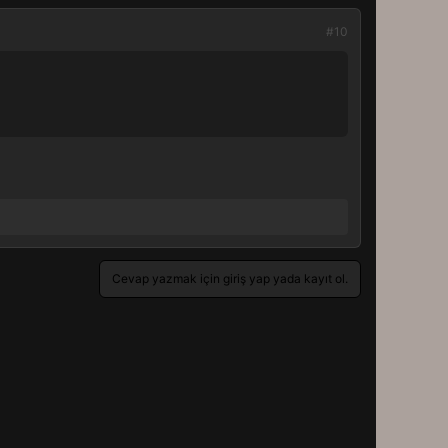
#10
Cevap yazmak için giriş yap yada kayıt ol.