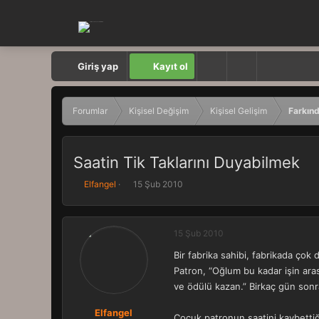
Giriş yap
Kayıt ol
Forumlar
Kişisel Değişim
Kişisel Gelişim
Farkınd
Saatin Tik Taklarını Duyabilmek
K
B
Elfangel
15 Şub 2010
o
a
n
ş
b
l
15 Şub 2010
u
a
y
n
Bir fabrika sahibi, fabrikada çok 
u
g
Patron, “Oğlum bu kadar işin ara
b
ı
a
ç
ve ödülü kazan.” Birkaç gün sonra
ş
t
l
a
Elfangel
Çocuk patronun saatini kaybettiği