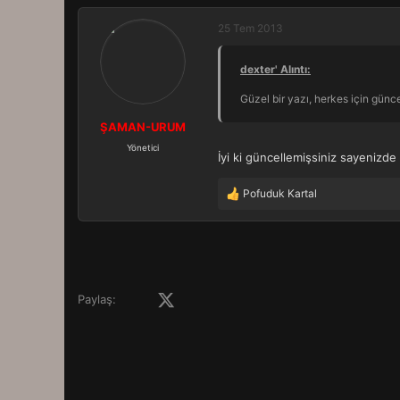
p
k
25 Tem 2013
i
l
dexter' Alıntı:
e
r
Güzel bir yazı, herkes için gün
:
ŞAMAN-URUM
Yönetici
İyi ki güncellemişsiniz sayeniz
Pofuduk Kartal
T
e
p
k
i
l
e
Facebook
X (Twitter)
LinkedIn
Pinterest
Tumblr
WhatsApp
E-posta
Paylaş:
r
: