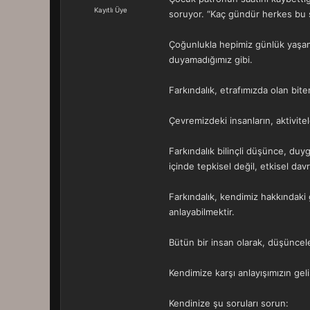
a
r
Kayıtlı Üye
soruyor. “Kaç gündür herkes bu sa
t
i
a
h
n
i
Çoğunlukla hepimiz günlük yaşamın
duyamadığımız gibi.
Farkındalık, etrafımızda olan bite
Çevremizdeki insanların, aktivite
Farkındalık bilinçli düşünce, duyg
içinde tepkisel değil, etkisel davr
Farkındalık, kendimiz hakkındaki 
anlayabilmektir.
Bütün bir insan olarak, düşüncele
Kendimize karşı anlayışımızın geli
Kendinize şu soruları sorun: