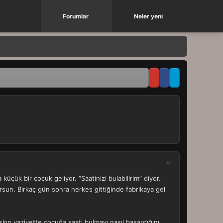
Forumlar
Neler yeni
#1
küçük bir çocuk geliyor. “Saatinizi bulabilirim” diyor.
rsun. Birkaç gün sonra herkes gittiğinde fabrikaya gel
şkın vaziyette çocuğa saati bulmayı nasıl başardığını