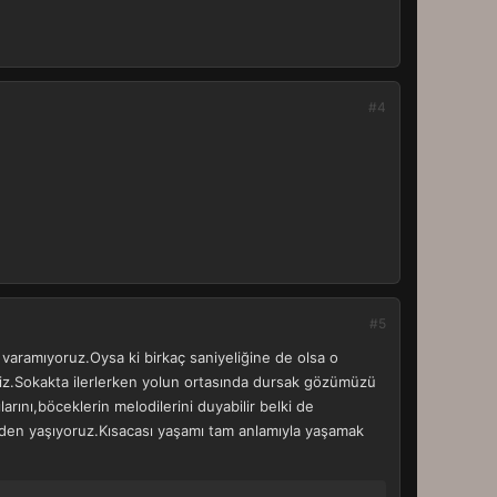
#4
#5
a varamıyoruz.Oysa ki birkaç saniyeliğine de olsa o
z.Sokakta ilerlerken yolun ortasında dursak gözümüzü
arını,böceklerin melodilerini duyabilir belki de
eden yaşıyoruz.Kısacası yaşamı tam anlamıyla yaşamak