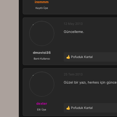
iremmm
Kayıtlı Üye
12 May 2013
Güncelleme.
dmavisi35
Pofuduk Kartal
T
Banlı Kullanıcı
e
p
k
25 Tem 2013
i
Güzel bir yazı, herkes için gün
l
e
r
:
dexter
Pofuduk Kartal
T
Elit Üye
e