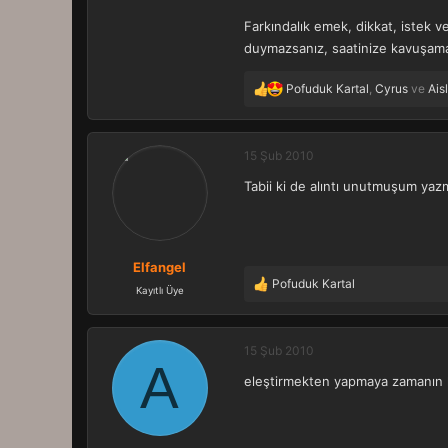
Farkındalık emek, dikkat, istek ve
duymazsanız, saatinize kavuşama
Pofuduk Kartal
,
Cyrus
ve
Ais
T
e
p
k
15 Şub 2010
i
Tabii ki de alıntı unutmuşum ya
l
e
r
:
Elfangel
Pofuduk Kartal
T
Kayıtlı Üye
e
p
k
15 Şub 2010
A
i
eleştirmekten yapmaya zamanın
l
e
r
: