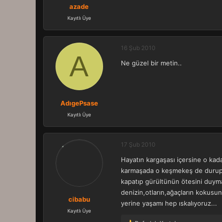
azade
Kayıtlı Üye
16 Şub 2010
A
Ne güzel bir metin..
AdıgePsase
Kayıtlı Üye
17 Şub 2010
Hayatın kargaşası içersine o kada
karmaşada o keşmekeş de durup y
kapatıp gürültünün ötesini duymaya
denizin,otların,ağaçların kokusu
cibabu
yerine yaşamı hep ıskalıyoruz...
Kayıtlı Üye