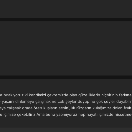
r bırakıyoruz ki kendimizi çevremizde olan güzelliklerin hiçbirinin farkın
aşamı dinlemeye çalışmak ne çok şeyler duyup ne çok şeyler duyabiliri
 çalışsak orada öten kuşların sesini,ılık rüzgarın kulağımıza dolan fısıltıl
nu içimize çekebiliriz.Ama bunu yapmıyoruz hep hayatı içimizde hissetm