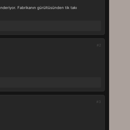
gönderiyor. Fabrikanın gürültüsünden tik takı
#2
#3