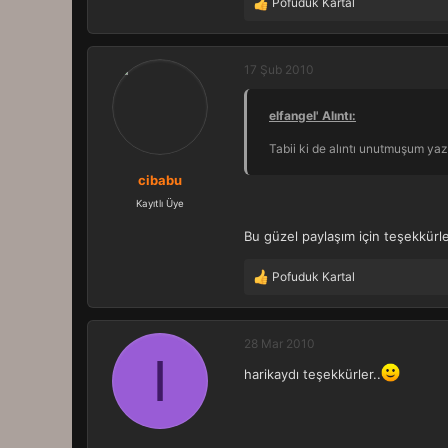
Pofuduk Kartal
T
e
p
k
17 Şub 2010
i
l
elfangel' Alıntı:
e
r
Tabii ki de alıntı unutmuşum y
:
cibabu
Kayıtlı Üye
Bu güzel paylaşım için teşekkürler
Pofuduk Kartal
T
e
p
k
28 Mar 2010
I
i
harikaydı teşekkürler..
l
e
r
: