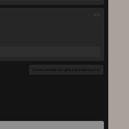
#10
Cevap yazmak için giriş yap yada kayıt ol.