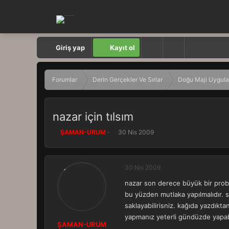
Giriş yap
Kayıt ol
Forumlar
Derin Gerçekler Ve Sırlar
Doğu Maji Uygula
nazar için tılsım
K
B
ŞAMAN-URUM
30 Nis 2009
o
a
n
ş
b
l
30 Nis 2009
u
a
y
n
nazar son derece büyük bir probl
u
g
bu yüzden mutlaka yapılmalıdır. s
b
ı
a
ç
saklayabilirisniz. kağıda yazdıkt
ş
t
yapmanız yeterli gündüzde yapabi
l
a
ŞAMAN-URUM