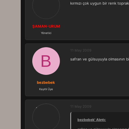
kırmızı çok uygun bir renk topr
ŞAMAN-URUM
Yönetici
11 May 2009
B
safran ve gülsuyuyla olmasının bi
bezbebek
Kayıtlı Üye
11 May 2009
bezbebek' Alıntı: