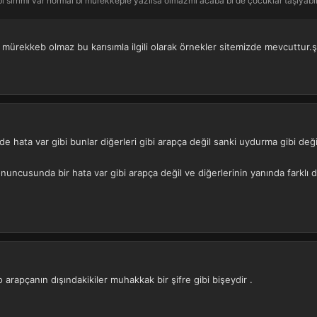
i sırrımı var normal bi mürekkeple yazılsa olmazmı acaba bi de çocuklar taşıyabil
 mürekkeb olmaz bu karısımla ilgili olarak örnekler sitemizde mevcuttur.ş
e hata var gibi bunlar diğerleri gibi arapça değil sanki uydurma gibi değ
onuncusunda bir hata var gibi arapça değil ve diğerlerinin yanında farklı
apçanın dışındakikiler muhakkak bir şifre gibi bişeydir .