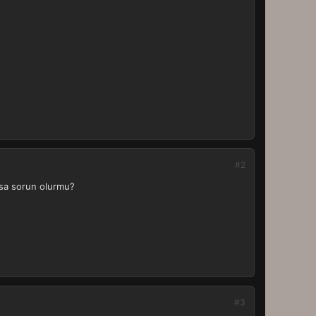
#2
ılsa sorun olurmu?
#3