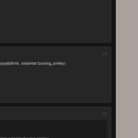
#4
şıyabilirmi. selamlar:boxing_smiley:
#5