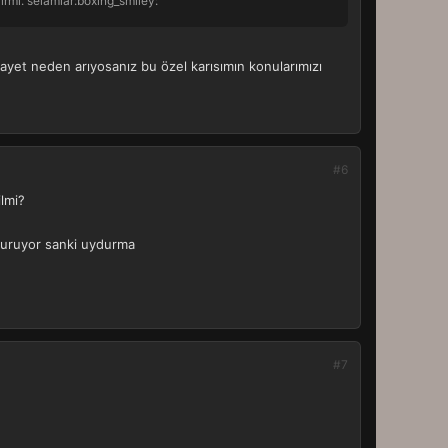
irmi. selamlar:boxing_smiley:
ayet neden arıyosanız bu özel karısımın konularımızı
#6
ilmi?
 duruyor sanki uydurma
#7