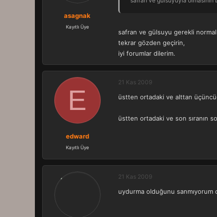
safran ve gülsuyuyla olmasının b
asagnak
Kayıtlı Üye
safran ve gülsuyu gerekli normal
tekrar gözden geçirin,
iyi forumlar dilerim.
21 Kas 2009
E
üstten ortadaki ve alttan üçüncüd
üstten ortadaki ve son sıranın s
edward
Kayıtlı Üye
21 Kas 2009
uydurma olduğunu sanmıyorum o ar