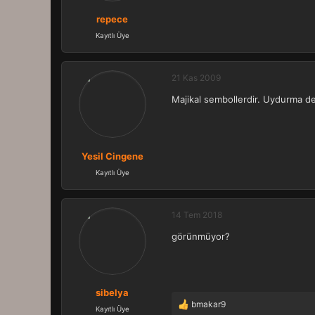
repece
Kayıtlı Üye
21 Kas 2009
Majikal sembollerdir. Uydurma değ
Yesil Cingene
Kayıtlı Üye
14 Tem 2018
görünmüyor?
sibelya
bmakar9
T
Kayıtlı Üye