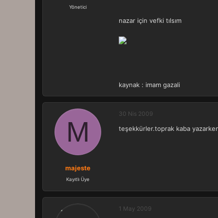
a
r
Yönetici
t
i
nazar için vefki tılsım
a
h
n
i
kaynak : imam gazali
30 Nis 2009
M
teşekkürler.toprak kaba yazarken 
majeste
Kayıtlı Üye
1 May 2009