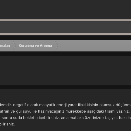
maları
Korunma ve Arınma
emdir. negatif olarak manyatik enerji yarar illaki kişinin olumsuz düşün
afran ve gül suyu ile hazırlyacağınız mürekkebe aşağıdaki tılsımı yazınız. 
an sonra suda bekletip içebilirsiniz. ama mutlaka üzerinizde taşıyın. haz
lirisniz.