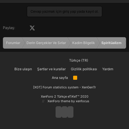
Cevap yazmak için giriş yap yada kayıt ol.
Facebook
X (Twitter)
LinkedIn
Pinterest
Tumblr
WhatsApp
E-posta
Paylaş:
Forumlar
Derin Gerçekler Ve Sırlar
Kadim Bilgelik
Spiritüalizm
Türkçe (TR)
Bize ulaşın
Şartlar ve kurallar
Gizlilik politikası
Yardım
Ana sayfa
R
S
S
[XGT] Forum statistics system
- XenGenTr
XenForo 2 Türkçe eTiKeT™ 2020
XenForo theme
by xenfocus