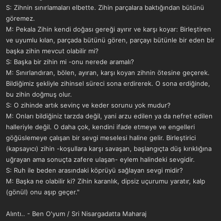
S: Zihnin sınırlamaları elbette. Zihin parçalara baktığından bütünü
göremez.
M: Pekala Zihin kendi doğası gereği ayırır ve karşı koyar: Birleştiren
ve uyumlu kılan, parçada bütünü gören, parçayı bütünle bir eden bir
başka zihin mevcut olabilir mi?
S: Başka bir zihin mi -onu nerede aramalı?
M: Sınırlandıran, bölen, ayıran, karşı koyan zihnin ötesine geçerek.
Bildiğimiz şekliyle zihinsel süreci sona erdirerek. O sona erdiğinde,
bu zihin doğmuş olur.
S: O zihinde artık sevinç ve keder sorunu yok mudur?
M: Onları bildiğiniz tarzda değil, yani arzu edilen ya da nefret edilen
halleriyle değil. O daha çok, kendini ifade etmeye ve engelleri
göğüslemeye çalışan bir sevgi meselesi haline gelir. Birleştirici
(kapsayıcı) zihin -koşullara karşı savaşan, başlangıçta düş kırıklığına
uğrayan ama sonuçta zafere ulaşan- eylem halindeki sevgidir.
S: Ruh ile beden arasındaki köprüyü sağlayan sevgi midir?
M: Başka ne olabilir ki? Zihin karanlık, dipsiz uçurumu yaratır, kalp
(gönül) onu aşıp geçer."
Alıntı.. - Ben O'yum / Sri Nisargadatta Maharaj