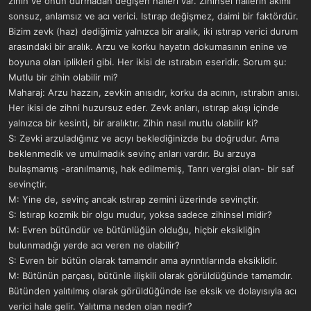
zihin ve onun durmadan değişen halleri var. Zihinsel hallerin akımı
a
r
sonsuz, anlamsız ve acı verici. Istırap değişmez, daimi bir faktördür.
t
i
Bizim zevk (haz) dediğimiz yalnızca bir aralık, iki ıstırap verici durum
a
h
n
i
arasındaki bir aralık. Arzu ve korku hayatın dokumasının enine ve
boyuna olan iplikleri gibi. Her ikisi de ıstırabın eseridir. Sorum şu:
Mutlu bir zihin olabilir mi?
Maharaj: Arzu hazzın, zevkin anısıdır, korku da acının, ıstırabın anısı.
Her ikisi de zihni huzursuz eder. Zevk anları, ıstırap akışı içinde
yalnızca bir kesinti, bir aralıktır. Zihin nasıl mutlu olabilir ki?
S: Zevki arzuladığınız ve acıyı beklediğinizde bu doğrudur. Ama
beklenmedik ve umulmadık sevinç anları vardır. Bu arzuya
bulaşmamış -aranılmamış, hak edilmemiş, Tanrı vergisi olan- bir saf
sevinçtir.
M: Yine de, sevinç ancak ıstırap zemini üzerinde sevinçtir.
S: Istırap kozmik bir olgu mudur, yoksa sadece zihinsel midir?
M: Evren bütündür ve bütünlüğün olduğu, hiçbir eksikliğin
bulunmadığı yerde acı veren ne olabilir?
S: Evren bir bütün olarak tamamdır ama ayrıntılarında eksiklidir.
M: Bütünün parçası, bütünle ilişkili olarak görüldüğünde tamamdır.
Bütünden yalıtılmış olarak görüldüğünde ise eksik ve dolayısıyla acı
verici hale gelir. Yalıtıma neden olan nedir?