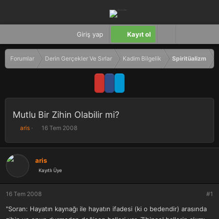
Giriş yap
Kayıt ol
Forumlar
Derin Gerçekler Ve Sırlar
Kadim Bilgelik
Spiritüalizm
Mutlu Bir Zihin Olabilir mi?
K
B
aris
16 Tem 2008
o
a
n
ş
b
l
aris
u
a
Kayıtlı Üye
y
n
u
g
b
ı
16 Tem 2008
#1
a
ç
ş
t
"Soran: Hayatın kaynağı ile hayatın ifadesi (ki o bedendir) arasında
l
a