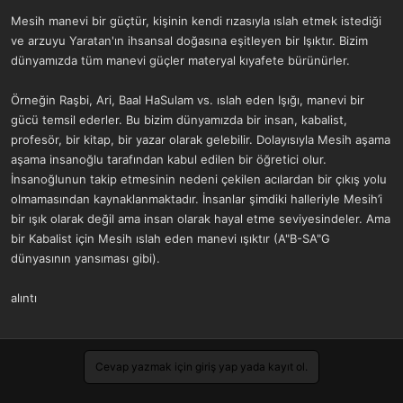
a
r
Mesih manevi bir güçtür, kişinin kendi rızasıyla ıslah etmek istediği
t
i
ve arzuyu Yaratan'ın ihsansal doğasına eşitleyen bir Işıktır. Bizim
a
h
n
i
dünyamızda tüm manevi güçler materyal kıyafete bürünürler.
Örneğin Raşbi, Ari, Baal HaSulam vs. ıslah eden Işığı, manevi bir
gücü temsil ederler. Bu bizim dünyamızda bir insan, kabalist,
profesör, bir kitap, bir yazar olarak gelebilir. Dolayısıyla Mesih aşama
aşama insanoğlu tarafından kabul edilen bir öğretici olur.
İnsanoğlunun takip etmesinin nedeni çekilen acılardan bir çıkış yolu
olmamasından kaynaklanmaktadır. İnsanlar şimdiki halleriyle Mesih’i
bir ışık olarak değil ama insan olarak hayal etme seviyesindeler. Ama
bir Kabalist için Mesih ıslah eden manevi ışıktır (A"B-SA"G
dünyasının yansıması gibi).
alıntı
Cevap yazmak için giriş yap yada kayıt ol.