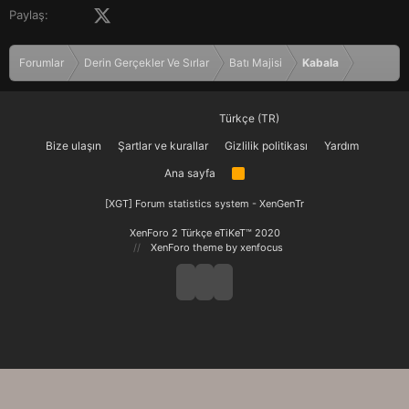
Facebook
X (Twitter)
LinkedIn
Pinterest
Tumblr
WhatsApp
E-posta
Paylaş:
Forumlar
Derin Gerçekler Ve Sırlar
Batı Majisi
Kabala
Türkçe (TR)
Bize ulaşın
Şartlar ve kurallar
Gizlilik politikası
Yardım
Ana sayfa
R
S
S
[XGT] Forum statistics system
- XenGenTr
XenForo 2 Türkçe eTiKeT™ 2020
XenForo theme
by xenfocus