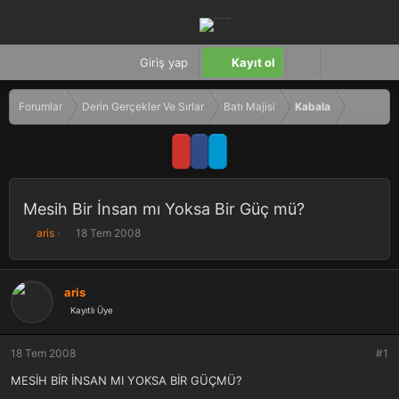
Giriş yap
Kayıt ol
Forumlar
Derin Gerçekler Ve Sırlar
Batı Majisi
Kabala
Mesih Bir İnsan mı Yoksa Bir Güç mü?
K
B
aris
18 Tem 2008
o
a
n
ş
b
l
aris
u
a
Kayıtlı Üye
y
n
u
g
b
ı
18 Tem 2008
#1
a
ç
ş
t
MESİH BİR İNSAN MI YOKSA BİR GÜÇMÜ?
l
a