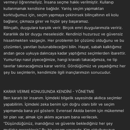
vermeyi öğrenmeliyiz. İnsana seçme hakkı verilmiştir. Kullanıp
kullanmamak kendisine bağlıdır. Yanlış seçim yapmaktan
korktuğumuz için, seçim yapmaya çekinirsek bilinçaltının eli kolu
bağlanır, çıkmaza girer ve hiçbir şey başaramaz.
Bilinçaltı, duygulara karşılık verir. Birçok emri duygularımızla veririz.
Kararlılık da bir duygu meselesidir. Kendinizi huzursuz ve güvensiz
hissetmekten vazgeçin. Her problemin bir çözümü olduğunu ve bu
çözümleri, yanıtları bulunabileceğini bilin. Hayat, sabah kalktığımız
andan gece uykuya dalıncaya kadar yaptığımız seçimlerden ibarettir.
Yumurtayı nasıl yiyeceğimize, hangi kravatı takacağımıza, ne tip
tavırlar takınacağımıza karar veririz. Gördüğümüz ve yaşadığımız her
şey bu seçimlerin, kendimizle ilgili inançlarımızın sonucudur.
KARAR VERME KONUSUNDA KENDİNİ - YÖNETME
Ben kararlı bir insanım. İçimdeki bilgelik sayesinde akıllıca seçimler
yapabilirim. İçimdeki zeka benim için doğru olanı bilir ve seçim
yapmamda bana yol gösterir. Evrensel Akılda benim için mükemmel
bir plan var, almak için aklımı açarsam bana verilecek.
“Düşündüğünüz, inandığınız ve güvenle beklediğiniz her şey
mutlaka gerçekleşir.” Bu bir yaşam yasasıdır. Kim olduğunuzun