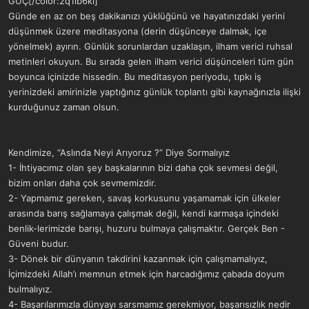
GÜÇ[/color:2q1ib6kl]
a
r
Günde en az on beş dakikanızı yüklüğünü ve hayatınızdaki yerini
t
i
düşünmek üzere meditasyona (derin düşünceye dalmak, içe
a
h
n
i
yönelmek) ayırın. Günlük sorunlardan uzaklaşın, ilham verici ruhsal
metinleri okuyun. Bu sırada gelen ilham verici düşünceleri tüm gün
boyunca içinizde hissedin. Bu meditasyon periyodu, tıpkı iş
yerinizdeki amirinizle yaptığınız günlük toplantı gibi kaynağınızla ilişki
kurduğunuz zaman olsun.
Kendimize, “Aslında Neyi Arıyoruz ?” Diye Sormalıyız
1- İhtiyacımız olan şey başkalarının bizi daha çok sevmesi değil,
bizim onları daha çok sevmemizdir.
2- Yapmamız gereken, savaş korkusunu yaşamamak için ülkeler
arasında barış sağlamaya çalışmak değil, kendi karmaşa içindeki
benlik-lerimizde barışı, huzuru bulmaya çalışmaktır. Gerçek Ben -
Güveni budur.
3- Dönek bir dünyanın takdirini kazanmak için çalışmamalıyız,
İçimizdeki Allah’ı memnun etmek için harcadığımız çabada doyum
bulmalıyız.
4- Başarılarımızla dünyayı sarsmamız gerekmiyor, başarısızlık nedir