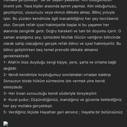
önemi yok. Yasa kişiler arasında ayırım yapmaz. Kim olduğunuzu,
geçmişinizi, ulusunuzu veya ırkınızı dikkate almaz. Bilinç yoluyla
işler. Bu yüzden kendinizle ilgili inanabildiğiniz her şey tecrübeniz
olur. Gerçek refah içsel hakimiyetle başlar ki bu yaşamın her
alanında zenginlik getir. Doğru hareketi ve tam bir doyumu içerir. O
zaman aradığımız şey, içimizdeki Mutlak Gücün varlığının bilincinde
olarak sahip olacağımız gerçek refah bilinci ve içsel hakimiyettir. Bu
bilinci geliştirirken beş temel prensibi dikkate almamız
gerekmektedir.
1- Allah’ın bize duyduğu sevgi kişiye, yere, şarta ve ortama bağlı
değildir.
2- Kendi kendimize koyduğumuz sınırlamaları ortadan kaldırıp
Sonsuzun bizde hüküm sürmesine izin vermek yine kendi
elimizdedir.
3- Her insan sonsuzluğu kendi sözleriyle bireyleştirir.
4- Kural şudur; Düşündüğünüz, inandığınız ve güvenle beklediğiniz
her şey mutlaka gerçekleşir.
5- Verdiğiniz ölçüde Hayattan geri alırsınız ; Hayatla bir bütünsünüz.