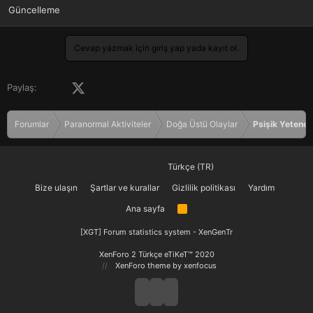
Güncelleme
Cevap yazmak için giriş yap yada kayıt ol.
Facebook
X (Twitter)
LinkedIn
Pinterest
Tumblr
WhatsApp
E-posta
Paylaş:
Forumlar
Paranormal Aktiviteler
Doğa Üstü Olaylar
Psişik Yetenek
Türkçe (TR)
Bize ulaşın
Şartlar ve kurallar
Gizlilik politikası
Yardım
Ana sayfa
R
S
S
[XGT] Forum statistics system
- XenGenTr
XenForo 2 Türkçe eTiKeT™ 2020
XenForo theme
by xenfocus