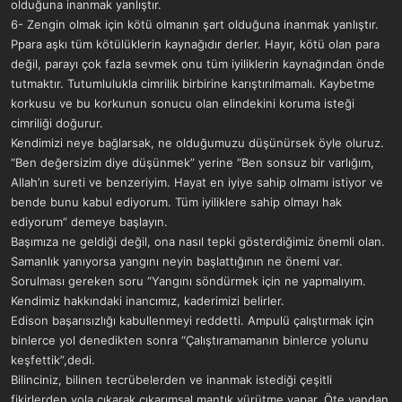
olduğuna inanmak yanlıştır.
6- Zengin olmak için kötü olmanın şart olduğuna inanmak yanlıştır.
Ppara aşkı tüm kötülüklerin kaynağıdır derler. Hayır, kötü olan para
değil, parayı çok fazla sevmek onu tüm iyiliklerin kaynağından önde
tutmaktır. Tutumlulukla cimrilik birbirine karıştırılmamalı. Kaybetme
korkusu ve bu korkunun sonucu olan elindekini koruma isteği
cimriliği doğurur.
Kendimizi neye bağlarsak, ne olduğumuzu düşünürsek öyle oluruz.
“Ben değersizim diye düşünmek” yerine “Ben sonsuz bir varlığım,
Allah’ın sureti ve benzeriyim. Hayat en iyiye sahip olmamı istiyor ve
bende bunu kabul ediyorum. Tüm iyiliklere sahip olmayı hak
ediyorum” demeye başlayın.
Başımıza ne geldiği değil, ona nasıl tepki gösterdiğimiz önemli olan.
Samanlık yanıyorsa yangını neyin başlattığının ne önemi var.
Sorulması gereken soru “Yangını söndürmek için ne yapmalıyım.
Kendimiz hakkındaki inancımız, kaderimizi belirler.
Edison başarısızlığı kabullenmeyi reddetti. Ampulü çalıştırmak için
binlerce yol denedikten sonra “Çalıştıramamanın binlerce yolunu
keşfettik”,dedi.
Bilinciniz, bilinen tecrübelerden ve inanmak istediği çeşitli
fikirlerden yola çıkarak çıkarımsal mantık yürütme yapar. Öte yandan