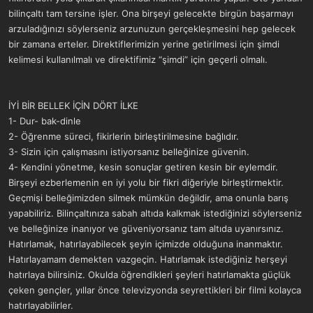
bilinçaltı tam tersine işler. Ona birşeyi gelecekte birgün başarmayı
arzuladığınızı söylerseniz arzunuzun gerçekleşmesini hep gelecek
bir zamana erteler. Direktiflerimizin yerine getirilmesi için şimdi
kelimesi kullanılmalı ve direktifimiz “şimdi” için geçerli olmalı.
İYİ BİR BELLEK İÇİN DÖRT İLKE
1- Dur- bak-dinle
2- Öğrenme süreci, fikirlerin birleştirilmesine bağlıdır.
3- Sizin için çalışmasını istiyorsanız belleğinize güvenin.
4- Kendini yönetme, kesin sonuçlar getiren kesin bir eylemdir.
Birşeyi ezberlemenin en iyi yolu bir fikri diğeriyle birleştirmektir.
Geçmişi belleğimizden silmek mümkün değildir, ama onunla barış
yapabiliriz. Bilinçaltınıza sabah altıda kalkmak istediğinizi söylerseniz
ve belleğinize inanıyor ve güveniyorsanız tam altıda uyanırsınız.
Hatırlamak, hatırlayabilecek şeyin içimizde olduğuna inanmaktır.
Hatırlayamam demekten vazgeçin. Hatırlamak istediğiniz herşeyi
hatırlaya bilirsiniz. Okulda öğrendikleri şeyleri hatırlamakta güçlük
çeken gençler, yıllar önce televizyonda seyrettikleri bir filmi kolayca
hatırlayabilirler.