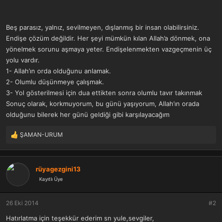
Beş parasız, yalnız, sevilmeyen, dışlanmış bir insan olabilirsiniz.
Endişe çözüm değildir. Her şeyi mümkün kılan Allah’a dönmek, ona
yönelmek sorunu aşmaya yeter. Endişelenmekten vazgeçmenin üç
yolu vardır.
1- Allah’ın orda olduğunu anlamak.
2- Olumlu düşünmeye çalışmak.
3- Yol gösterilmesi için dua ettikten sonra olumlu tavır takınmak
Sonuç olarak, korkmuyorum, bu günü yaşıyorum, Allah’ın orada
olduğunu bilerek her günü geldiği gibi karşılayacağım
ŞAMAN-URUM
T
e
p
k
rüyagezgini13
i
Kayıtlı Üye
l
e
r
26 Eki 2014
#2
:
Hatırlatma için teşekkür ederim sn yule,sevgiler,