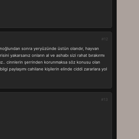
#12
 insanoğlundan sonra yeryüzünde üstün olandır, hayvan
sini yakarsanız onların al ve ashabı sizi rahat bırakırmı
ınız.. cinnlerin şerrinden korunmaksa söz konusu olan
lgi paylaşımı cahilane kişilerin elinde ciddi zararlara yol
#13