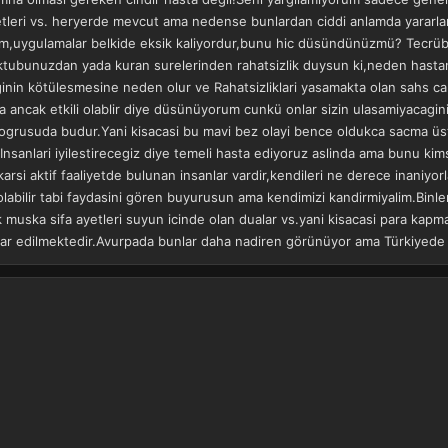
tleri vs. heryerde mevcut ama nedense bunlardan ciddi anlamda yararlan
adim,uygulamalar belkide eksik kaliyordur,bunu hic düsündünüzmü? Tecrüb
tubunuzdan yada kuran surelerinden rahatsizlik duysun ki,neden hastani
inin kötülesmesine neden olur ve Rahatsizliklari yasamakta olan sahs carp
a ancak etkili olablir diye düsünüyorum cunkü onlar sizin ulasamiyacagin
ir,dogrusuda budur.Yani kisacasi bu mavi bez olayi bence oldukca sacma ü
.Insanlari iyilestirecegiz diye temeli hasta ediyoruz aslinda ama bunu ki
 karsi aktif faaliyetde bulunan insanlar vardir,kendileri ne derece inan
labilir tabi faydasini gören buyurusun ama kendimizi kandirmiyalim.Binler
fk muska sifa ayetleri suyun icinde olan dualar vs.yani kisacasi para kapm
tismar edilmektedir.Avurpada bunlar daha nadiren görünüyor ama Türkiyed