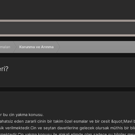
maları
Korunma ve Arınma
ri?
ur bu cin yakma konusu.
rahatsiz eden zararli cinin bir takim özel esmalar ve bir cesit &quot;Mavi 
sik verilmektedir.Cin ve seytan davetlerine gelecek olursak müthis bir bi
nmektedir.Cin yakma konusu ile alakali elimde olan sadece su bilgiler me