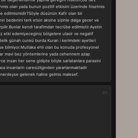
mis olan yada bunun pozitif etkisini üzerinde hisetmis
e edilmismidir?Söyle düsünün Kafir olan bir
n bedenini terk etsin aksine sizinle dalga gecer ve
ilir.Bunlar kendi tarafimdan tecrübe edilmistir.Ayetin
iz etki edemiyeceginiz bölgelere ulasir ve negatif
stelik günah cunkü burda Kuran i kerimdeki ayetleri
mse bilmiyor.Mutlaka ehli olan bu konuda profesyonel
iyorlar mavi bez yöntemlerine yada cehennem azap
ce insan her sene gidipte böyle sarlatanlara parasini
aca insanlarin caresizliginden yararlanmaktadir
e nerdeyse gelenek haline gelmis malesef.
#9