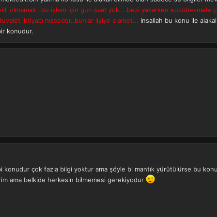
ekli olmamalı...bu işlem için gun saat yok....bezi yakarken euzubesmele ç
 tuvalet ihtiyacı hısseder..bunlar iiyiye elamet...
Insallah bu konu ile alakali
ir konudur.
i konudur çok fazla bilgi yoktur ama şöyle bi mantık yürütülürse bu konuyu
erim ama belkide herkesin bilmemesi gerekiyodur