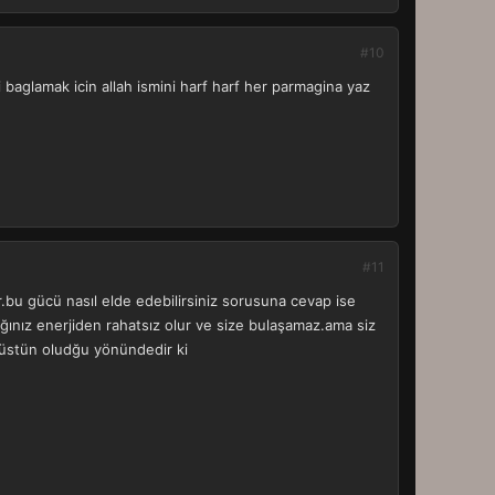
#10
 baglamak icin allah ismini harf harf her parmagina yaz
#11
r.bu gücü nasıl elde edebilirsiniz sorusuna cevap ise
ydığınız enerjiden rahatsız olur ve size bulaşamaz.ama siz
n üstün oludğu yönündedir ki