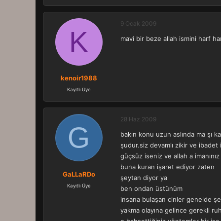
9 Ocak 2009
K
mavi bir beze allah ismini harf h
kenoir1988
Kayıtlı Üye
28 Haz 2009
G
bakın konu uzun aslında ma şı kad
şudur.siz devamlı zikir ve ibadet 
güçsüz iseniz ve allah a imanını
buna kuran işaret ediyor zaten
GaLLaRDo
şeytan diyor ya
Kayıtlı Üye
ben ondan üstünüm
insana bulaşan cinler genelde şe
yakma olayına gelince gerekli ruh