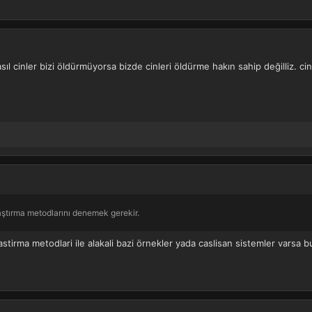
asıl cinler bizi öldürmüyorsa bizde cinleri öldürme hakın sahip değilliz. c
aştırma metodlarını denemek gerekir.
aklastirma metodlari ile alakali bazi örnekler yada caslisan sistemler varsa