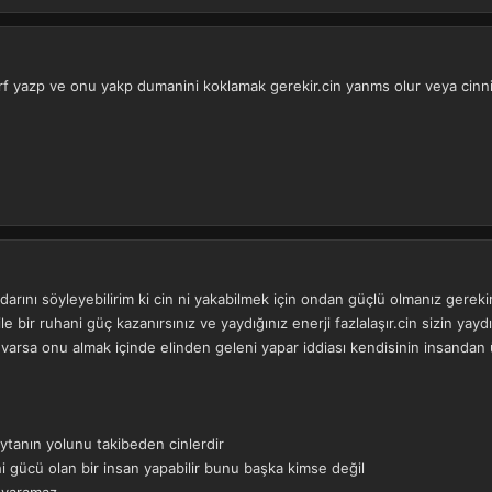
arf yazp ve onu yakp dumanini koklamak gerekir.cin yanms olur veya cinni
arını söyleyebilirim ki cin ni yakabilmek için ondan güçlü olmanız gereki
ile bir ruhani güç kazanırsınız ve yaydığınız enerji fazlalaşır.cin sizin ya
z varsa onu almak içinde elinden geleni yapar iddiası kendisinin insanda
ytanın yolunu takibeden cinlerdir
i gücü olan bir insan yapabilir bunu başka kimse değil