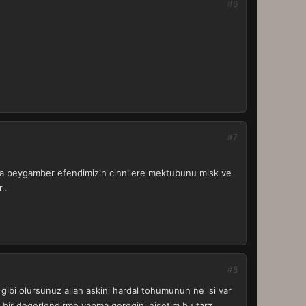
#6
#7
rıca peygamber efendimizin cinnilere mektubunu misk ve
..
#8
bi olursunuz allah askini hardal tohumunun ne isi var
 bir degerlendirme yapma geregini hisetim,bu tarz