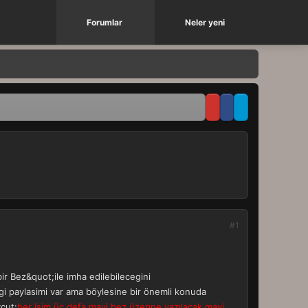
Forumlar
Neler yeni
#1
bir Bez&quot;ile imha edilebilecegini
lgi paylasimi var ama böylesine bir önemli konuda
vcut:
her isim üç defa mavi bez üzerıne yazılacak.mavi