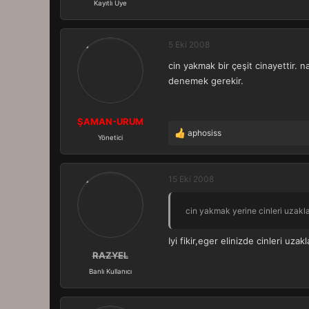
Kayıtlı Üye
5 Eki 2008
cin yakmak bir çeşit cinayettir. n
denemek gerekir.
ŞAMAN-URUM
aphosiss
T
Yönetici
e
p
k
15 Eki 2008
i
l
cin yakmak yerine cinleri uzakl
e
r
:
Iyi fikir,eger elinizde cinleri uz
RAZYEL
Banlı Kullanıcı