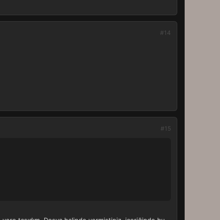
#14
#15