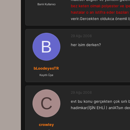
a
r
Banlı Kullanıcı
bez keten olmalı polyester ve ip
t
i
hastalar o an istifra eder bazıları
a
h
n
i
verir.Gercekten oldukca önemli b
29 Ağu 2008
B
her isim derken?
bLoodeyesTR
Kayıtlı Üye
29 Ağu 2008
C
evt bu konu gerçekten çok sırlı b
hadimkar(İŞİN EHLİ ) anlATsın d
crowley