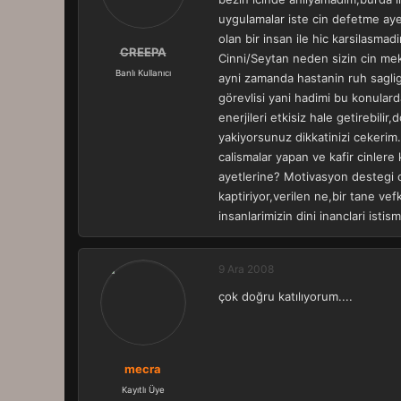
uygulamalar iste cin defetme aye
olan bir insan ile hic karsilasm
CREEPA
Cinni/Seytan neden sizin cin mek
Banlı Kullanıcı
ayni zamanda hastanin ruh saglig
görevlisi yani hadimi bu konulard
enerjileri etkisiz hale getirebil
yakiyorsunuz dikkatinizi cekerim
calismalar yapan ve kafir cinlere
ayetlerine? Motivasyon destegi o
kaptiriyor,verilen ne,bir tane ve
insanlarimizin dini inanclari is
9 Ara 2008
çok doğru katılıyorum....
mecra
Kayıtlı Üye