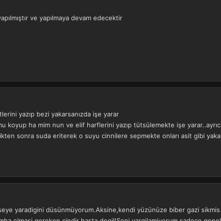
apılmıştır ve yapılmaya devam edecektir
lerini yazıp bezi yakarsanızda işe yarar
mu koyup ha mim nun ve elif harflerini yazıp tütsülemekte işe yarar..ay
kten sonra suda eriterek o suyu cinnilere sepmekte onları asit gibi yakar
eye yaradigini düsünmüyorum.Aksine,kendi yüzünüze biber gazi sikmis gi
imha olmasi gereken cindir hasta degil!Seni yargilamiyorum sadece genel