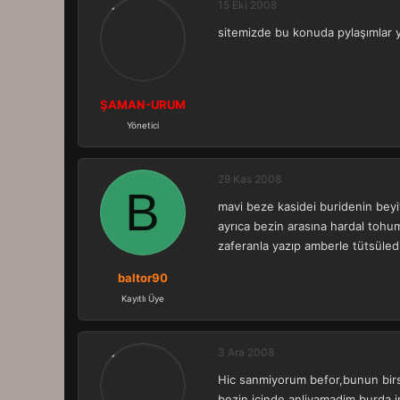
15 Eki 2008
sitemizde bu konuda pylaşımlar y
ŞAMAN-URUM
Yönetici
29 Kas 2008
B
mavi beze kasidei buridenin beyit
ayrıca bezin arasına hardal tohu
zaferanla yazıp amberle tütsüledi
baltor90
Kayıtlı Üye
3 Ara 2008
Hic sanmiyorum befor,bunun birs
bezin icinde anliyamadim,burda 