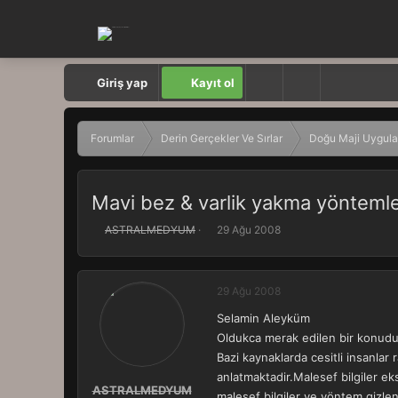
Giriş yap
Kayıt ol
Forumlar
Derin Gerçekler Ve Sırlar
Doğu Maji Uygula
Mavi bez & varlik yakma yöntemle
K
B
ASTRALMEDYUM
29 Ağu 2008
o
a
n
ş
b
l
29 Ağu 2008
u
a
y
n
Selamin Aleyküm
u
g
Oldukca merak edilen bir konud
b
ı
a
ç
Bazi kaynaklarda cesitli insanlar 
ş
t
anlatmaktadir.Malesef bilgiler ek
l
a
ASTRALMEDYUM
malesef bilgiler ve yöntem gizle