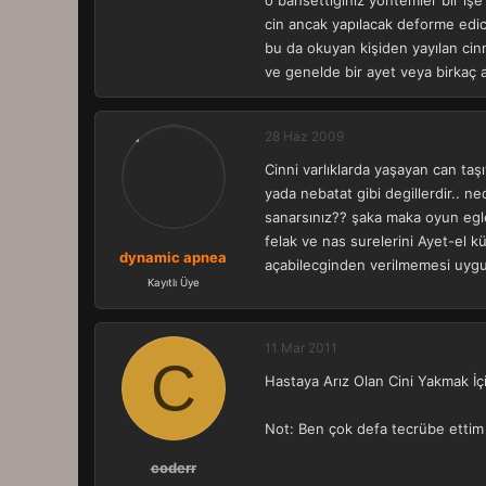
o bahsettiğiniz yöntemler bir iş
cin ancak yapılacak deforme edici
bu da okuyan kişiden yayılan cinni
ve genelde bir ayet veya birkaç ay
28 Haz 2009
Cinni varlıklarda yaşayan can taş
yada nebatat gibi degillerdir.. ne
sanarsınız?? şaka maka oyun egle
felak ve nas surelerini Ayet-el kü
dynamic apnea
açabilecginden verilmemesi uygu
Kayıtlı Üye
11 Mar 2011
C
Hastaya Arız Olan Cini Yakmak İç
Not: Ben çok defa tecrübe ettim 
coderr