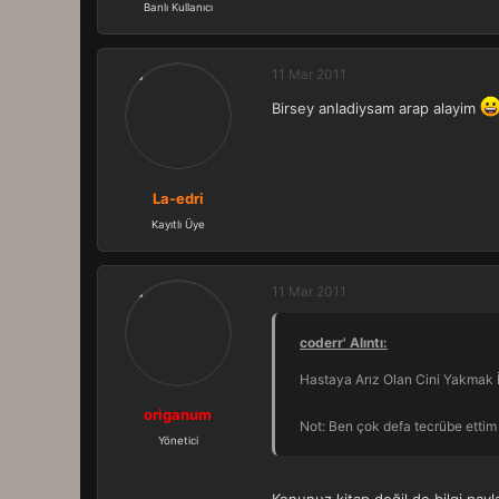
Banlı Kullanıcı
11 Mar 2011
Birsey anladiysam arap alayim
La-edri
Kayıtlı Üye
11 Mar 2011
coderr' Alıntı:
Hastaya Arız Olan Cini Yakmak 
origanum
Not: Ben çok defa tecrübe ettim
Yönetici