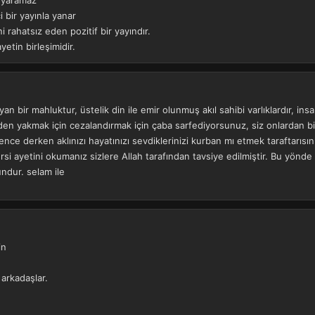
e yaramaz
 bir yayınla yanar
 rahatsız eden pozitif bir yayındır.
etin birleşimidir.
ıyan bir mahluktur, üstelik din ile emir olunmuş akıl sahibi varlıklardır,
den yakmak için cezalandırmak için çaba sarfediyorsunuz, siz onlardan biri
nce derken aklınızı hayatınızı sevdiklerinizi kurban mı etmek taraftarıs
rsi ayetini okumanız sizlere Allah tarafından tavsiye edilmiştir. Bu yönde bi
ndur. selam ile
in
arkadaşlar.