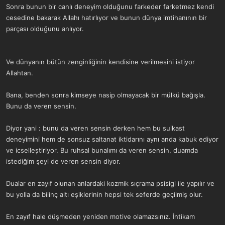
Sonra bunun bir canlı deneyim olduğunu farkeder farketmez kendi
cesedine bakarak Allahı hatırlıyor ve bunun dünya imtihanının bir
parçası olduğunu anlıyor.
Ve dünyanın bütün zenginliğinin kendisine verilmesini istiyor
Allahtan.
Bana, benden sonra kimseye nasip olmayacak bir mülkü bağışla.
Bunu da veren sensin.
Diyor yani : bunu da veren sensin derken hem bu suikast
deneyimini hem de sonsuz saltanat iktidarını aynı anda kabuk ediyor
ve icselleștiriyor. Bu ruhsal bunalımı da veren sensin, duamda
istediğim şeyi de veren sensin diyor.
Dualar en zayıf olunan anlardaki kozmik sıçrama psisigi ile yapılır ve
bu yolla da bilinç altı eșiklerinin hepsi tek seferde geçilmiş olur.
En zayıf hale düşmeden yeniden motive olamazsınız. İntikam