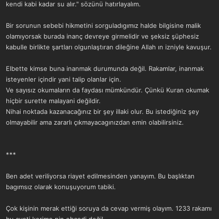
kendi kabi kadar su alır." sözünü hatırlayalım.
Bir sorunun sebebi hikmetini sorguladıgımız halde bilgisine malik
olamıyorsak burada inanç devreye girmelidir ve şeksiz şüphesiz
kabulle birlikte şartları olgunlaştıran dileğine Allah ın izniyle kavuşur.
Elbette kimse buna inanmak durumunda değil. Rakamlar, inanmak
isteyenler içindir yani talip olanlar için.
Ve sayısız okumaların da faydası mümkündür. Çünkü Kuran okumak
hiçbir surette malayani değildir.
Nihai noktada kazanacağınız bir şey illaki olur. Bu istediğiniz şey
olmayabilir ama zararlı çıkmayacagınızdan emin olabilirsiniz.
***
Ben adet veriliyorsa riayet edilmesinden yanayım. Bu başlıktan
bagımsız olarak konuşuyorum tabiki.
Çok kişinin merak ettiği soruya da cevap vermiş olayım. 1233 rakamı
bu ayeti kerime nin ebcedi değil.