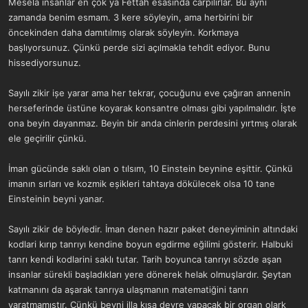
Mesela insanlar en çok ya Fettah esasında carpilirlar. Bu aynı
zamanda benim esmam. 3 kere söyleyin, ama herbirini bir
öncekinden daha damıtılmıș olarak söyleyin. Korkmaya
başlıyorsunuz. Çünkü perde sizi açılmakla tehdit ediyor. Bunu
hissediyorsunuz.
Sayılı zikir ișe yarar ama her tekrar, çocuğunu eve çağıran annenin
herseferinde üstüne koyarak konsantre olması gibi yapılmalıdır. İşte
ona beyin dayanmaz. Beyin bir anda cinlerin perdesini yırtmış olarak
ele geçirilir çünkü.
İman gücünde saklı olan o tılsım, 10 Einstein beynine eşittir. Çünkü
imanın sırları ve kozmik eșikleri tahtaya dökülecek olsa 10 tane
Einsteinin beyni yanar.
Sayılı zikir de böyledir. İman denen hazır paket deneyiminin altındaki
kodlari kırıp tanrıyı kendine boyun egdirme eğilimi gösterir. Halbuki
tanrı kendi kodlarini saklı tutar. Tarih boyunca tanrıyı sözde aşan
insanlar sürekli başladıkları yere dönerek helak olmuşlardır. Şeytan
katmanını da aşarak tanrıya ulaşmanın matematiğini tanrı
yaratmamıștır. Çünkü beyni illa kısa devre yapacak bir organ olark