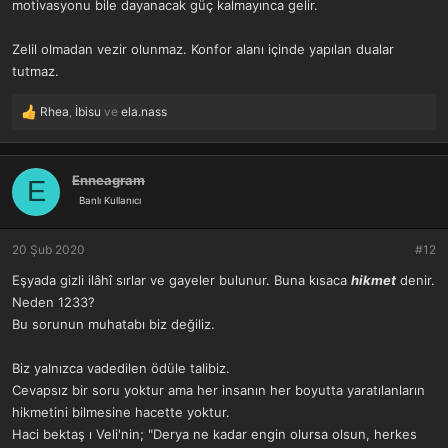
motivasyonu bile dayanacak güç kalmayınca gelir.
Zelil olmadan vezir olunmaz. Konfor alanı içinde yapılan dualar
tutmaz.
Rhea
,
İbisu
ve
ela.nass
T
e
p
k
Enneagram
E
i
Banlı Kullanıcı
l
e
r
20 Şub 2020
#12
:
Eşyada gizli ilâhî sırlar ve gayeler bulunur. Buna kısaca
hikmet
denir.
Neden 1233?
Bu sorunun muhatabı biz değiliz.
Biz yalnızca vadedilen ödüle talibiz.
Cevapsız bir soru yoktur ama her insanın her boyutta yaratılanların
hikmetini bilmesine hacette yoktur.
Haci bektaş ı Veli'nin; "Derya ne kadar engin olursa olsun, herkes