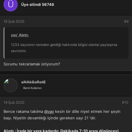
Ü
Üye silindi 56746
18 Şub 2020
#9
yay' Alıntı:
1233 sayısının nereden geldiği hakkında bilgisi olanlar paylaşırsa
sevinirim.
Sorumu tekrarlamak istiyorum?
aNAkSaRatE
Banlı Kullanıcı
19 Şub 2020
#10
Bence rakama takılma
@yay
kesin bir dille niyet etmek her şeyin
başı. Niyetin devamlılığı içinde gereken sayı 21 'dir.
Alıntı : İrade bir yere kadardır. Dakikada 7-10 arası düşünceyi