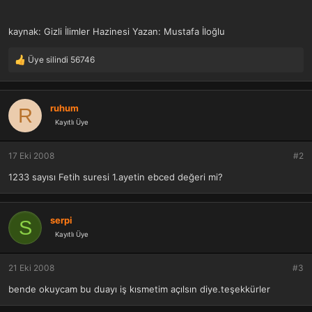
a
r
t
i
kaynak: Gizli İlimler Hazinesi Yazan: Mustafa İloğlu
a
h
n
i
Üye silindi 56746
T
e
p
k
ruhum
R
i
Kayıtlı Üye
l
e
r
17 Eki 2008
#2
:
1233 sayısı Fetih suresi 1.ayetin ebced değeri mi?
serpi
S
Kayıtlı Üye
21 Eki 2008
#3
bende okuycam bu duayı iş kısmetim açılsın diye.teşekkürler