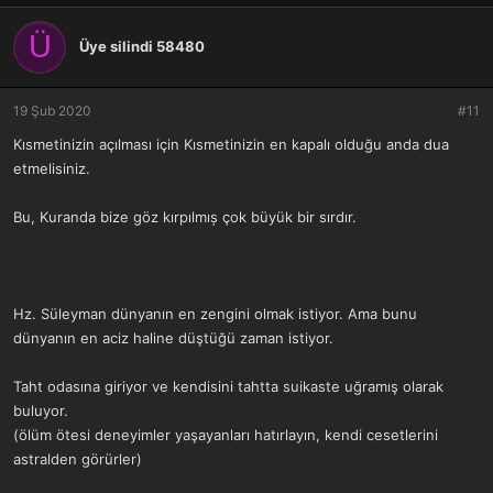
p
k
Ü
i
Üye silindi 58480
l
e
r
19 Şub 2020
#11
:
Kısmetinizin açılması için Kısmetinizin en kapalı olduğu anda dua
etmelisiniz.
Bu, Kuranda bize göz kırpılmıș çok büyük bir sırdır.
Hz. Süleyman dünyanın en zengini olmak istiyor. Ama bunu
dünyanın en aciz haline düştüğü zaman istiyor.
Taht odasına giriyor ve kendisini tahtta suikaste uğramış olarak
buluyor.
(ölüm ötesi deneyimler yaşayanları hatırlayın, kendi cesetlerini
astralden görürler)