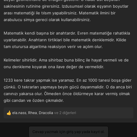
sakinesinin rutinine girersiniz. Izdusumsel olarak eşyanın boyutlar
arası matematiği ile tılsım yapabilirsiniz. Matematik ilmini bir
arabulucu simya gereci olarak kullanabilirsiniz.
Matematik kendi başına bir anahtardır. Evren matematiğe rahatlıkla
uyarlanabilir. Anahtarın tirtiklari bile matematik denklemidir. Kilide
tam oturursa algaritma reaksiyon verir ve açılım olur.
Kelimeler sihirlidir. Ama sihirbaz buna bilinç ile hayat vermeli ve de
onu denkleme koyarak ona ilave değer de vermelidir.
1233 kere takrar yapmak ise yaramaz. En az 1000 tanesi boşa gider
çünkü. O tekrarları yapmaya beyin gücü dayanmalidir. O da anca biri
canınızı yakarsa olur. Ölmeden önce öldürmeye karar vermiş olmak
gibi candan ve özden çıkmalıdır.
ela.nass
,
Rhea
,
Dracolia
ve 2 diğerleri
T
e
p
k
Cevap yazmak için giriş yap yada kayıt ol.
i