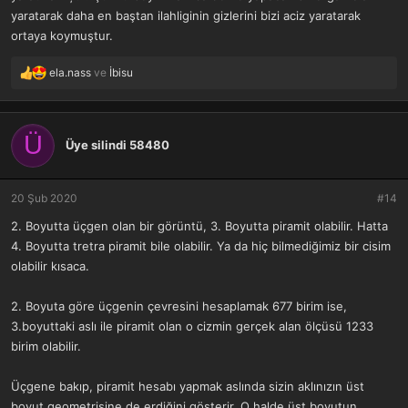
yaratarak daha en baştan ilahliginin gizlerini bizi aciz yaratarak
ortaya koymuştur.
ela.nass
ve
İbisu
T
e
p
k
Ü
i
Üye silindi 58480
l
e
r
20 Şub 2020
#14
:
2. Boyutta üçgen olan bir görüntü, 3. Boyutta piramit olabilir. Hatta
4. Boyutta tretra piramit bile olabilir. Ya da hiç bilmediğimiz bir cisim
olabilir kısaca.
2. Boyuta göre üçgenin çevresini hesaplamak 677 birim ise,
3.boyuttaki aslı ile piramit olan o cizmin gerçek alan ölçüsü 1233
birim olabilir.
Üçgene bakıp, piramit hesabı yapmak aslında sizin aklınızın üst
boyut geometrisine de erdiğini gösterir. O halde üst boyutun