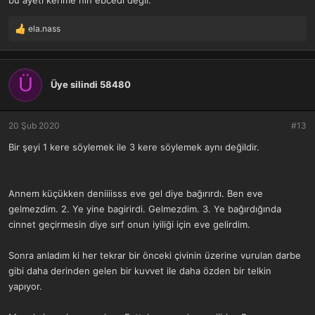
ela.nass
T
e
p
k
Ü
i
Üye silindi 58480
l
e
r
20 Şub 2020
#13
:
Bir şeyi 1 kere söylemek ile 3 kere söylemek aynı değildir.
Annem küçükken deniiiisss eve gel diye bağırırdı. Ben eve
gelmezdim. 2. Ye yine bagirirdi. Gelmezdim. 3. Ye bağırdığında
cinnet geçirmesin diye sırf onun iyiliği için eve gelirdim.
Sonra anladım ki her tekrar bir önceki çivinin üzerine vurulan darbe
gibi daha derinden gelen bir kuvvet ile daha özden bir telkin
yapıyor.