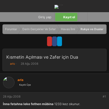
Giriş yap
Kayıt ol
Forumlar
Derin Gerçekler Ve Sırlar
Havas İlmi
Rukye ve Dualar
Kısmetin Açılması ve Zafer için Dua
K
B
aris
28 Ağu 2008
o
a
n
ş
b
l
aris
u
a
Kayıtlı Üye
y
n
u
g
b
ı
28 Ağu 2008
#1
a
ç
ş
t
İnna fetahna leke fethen mübina
1233 kez okunur.
l
a