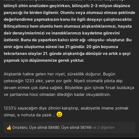
bilinçli zihin analizden geçirirken, bilinçaltı 2-3 milyon düşünce
parçacığı ile birden ilgilenir. Olumlu veya olumsuz olması şeklinde
değerlendirme yapmaksızın konu ile ilgili dosyayı çalıştıracaktır.
Bilinçaltımız hem olumlu hem olumsuz alışkanlıklarımızı, hayata
dair deneyimlerimizi ve inandıklarımızı kaydetme görevini
üstlenir. Bunu da yaparken kalıcı sinir ağı -otoyolu- oluşturur. Bu
sinir ağını oluşturma süresi ise 21 gündür. 20 gün boyunca
tekrarlanan olaylar 21. günde alışkanlığa dönüşür ve artık o şeyi
yapmak için düşünmemize gerek yoktur.
Alışkanlık haline gelen her niyet, süreklilik doğurur. Bugün
çekeceğin 1233 zikir, yarın zor gelir. Niyeti otomatik pilota alıp
devam etmek çok daha sağlıklı. Böylelikle gün içinde fırsat buldukça
ve şartlanma hissi olmadan dilediğin kadar okuyabilirsin.
1233'ü sayacağım diye zihnini karıştırıp, asabiyetle imame yolmak
olmaz, e nohuta da yazık ..
Dnzebru
,
Üye silindi 58480
,
Üye silindi 56746
ve 2 diğerleri
T
e