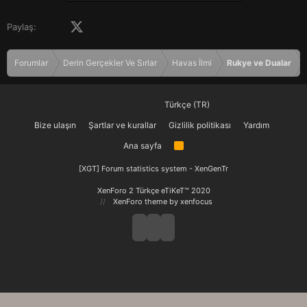
l
e
Facebook
X (Twitter)
LinkedIn
Pinterest
Tumblr
WhatsApp
E-posta
Paylaş:
r
:
Forumlar
Derin Gerçekler Ve Sırlar
Havas İlmi
Rukye ve Dualar
Türkçe (TR)
Bize ulaşın
Şartlar ve kurallar
Gizlilik politikası
Yardım
Ana sayfa
R
S
S
[XGT] Forum statistics system
- XenGenTr
XenForo 2 Türkçe eTiKeT™ 2020
XenForo theme
by xenfocus