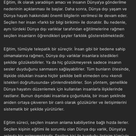
Eğitim, ilk olarak yaradılışın amacı ve insanın Dünya’ya gönderilme
nedeninin açıklanması ile başlar. Daha sonra, Dünya dışı yaşam ve
Dünya hayatı hakkındaki önemli bilgilerin verilmesi ile devam eder.
Seçilen her insan «farklı bir bilgi birikimi» ile donatılır. Bu nedenle,
aynı türdeki Dünya dışı varlıklar tarafından eğitilmelerine rağmen
seçilen insanların öğrendikleri şeyler farklılık gösterebilmektedir.
Eğitim, tümüyle telepatik bir süreçtir. İnsan gibi bir bedene sahip
olmamalarına rağmen, Dünya dışı varlıklar insanlara istedikleri
şekilde gözükebilirler. Ya da hiç gözükmeyerek sadece insanın
sesler duyduğunu sanmasını sağlayabilirler. Tüm bunların ötesinde,
ilişkide oldukları insana hiçbir şekilde belli etmeden onu «kendi
istekleri doğrultusunda» yönlendirebilirler. Son yöntem, genellikle
Dünya hayatını düzenlemek için kullanılan insanlarla ilişkilerinde
rastlanır. Bunun dışındaki insanlara çoğunlukla, bir insan şeklinde
aniden ortaya çıkıveren bir canlı olarak gözükürler ve iletişimlerini
sistematik bir şekilde yürütürler.
Eğitim süreci, seçilen insanın anlama kabiliyetine bağlı hızda ilerler.
Seçilen kişinin eğitimi ile sorumlu olan Dünya dışı varlık, Dünya’ya
aslında hiç gelmemektedir. Seçilen kişi ile kurduğu iletişim tümüyle