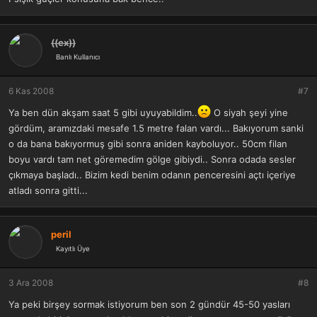
((ex))
Banlı Kullanıcı
6 Kas 2008
#7
Ya ben dün akşam saat 5 gibi uyuyabildim..
O siyah şeyi yine
gördüm, aramızdaki mesafe 1.5 metre falan vardı... Bakıyorum sanki
o da bana bakıyormuş gibi sonra aniden kayboluyor.. 50cm filan
boyu vardı tam net göremedim gölge gibiydi.. Sonra odada sesler
çıkmaya başladı.. Bizim kedi benim odanın penceresini açtı içeriye
atladı sonra gitti...
peril
Kayıtlı Üye
3 Ara 2008
#8
Ya peki birşey sormak istiyorum ben son 2 gündür 45-50 yasları