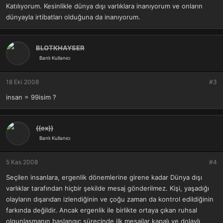
Katılıyorum. Kesinlikle dünya dışı varlıklara inanıyorum ve onların
dünyayla irtibatları olduğuna da inanıyorum.
BLOTKHAYSER
Banlı Kullanıcı
18 Eki 2008
#3
insan = 99isim ?
((ex))
Banlı Kullanıcı
5 Kas 2008
#4
Seçilen insanlara, ergenlik dönemlerine girene kadar Dünya dışı
varlıklar tarafından hiçbir şekilde mesaj gönderilmez. Kişi, yaşadığı
olayların dışarıdan izlendiğinin ve çoğu zaman da kontrol edildiğinin
farkında değildir. Ancak ergenlik ile birlikte ortaya çıkan ruhsal
olgunlaşmanın başlangıç sürecinde ilk mesajlar kapalı ve dolaylı