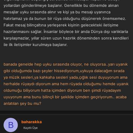
yollardan gönderilmeye başlanır. Genellikle bu dönemde alınan
mesajlar uyku sırasında alınır ve kişi ya bu mesajı uyanınca
hatırlamaz ya da bunun bir rüya olduğunu düşünerek önemsemez.
Fakat mesaj bilinçaltına yerleşerek kişinin gelecekteki iletişime
hazırlanmasını sağlar. İnsanlar böylece bir anda Dünya dışı varlıklarla
karşılaşmazlar, yıllar süren uzun hazırlık döneminden sonra kendileri
ile ilk iletişimler kurulmaya başlanır.
banada genelde hep uyku sırasında oluyor, ne oluyorsa..yarı uyanık
gibi olduğumda bazı şeyler hissediyorum,uykuya dalacağım sırada
ya müzik sesleri,ya kahkaha sesleri yada,çığlık sesi duyuyorum ama
herhalde rüyaydı diyorum ama hem rüyada olduğumu hemde uyanık
oldumuğu biliyorum hatta içimden diyorum ben şimdi rüyadayım
uyuyorum ama bunu bilinçli bir şekilde içimden geçiriyorum.. acaba
anlatılan şey bu mu?
baharakka
B
Kayıtlı Üye