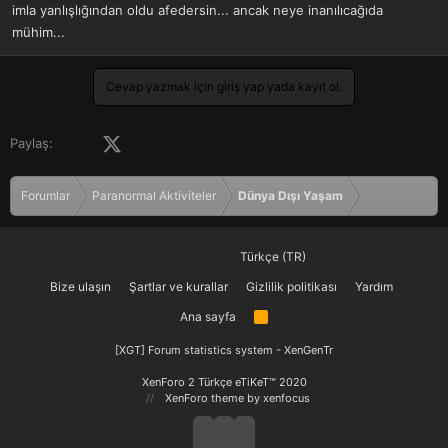
imla yanlışlığından oldu afedersin... ancak neye inanılıcağıda
mühim...
Cevap yazmak için giriş yap yada kayıt ol.
Facebook
X (Twitter)
LinkedIn
Pinterest
Tumblr
WhatsApp
E-posta
Paylaş:
Forumlar
Paranormal Aktiviteler
Dünya Dışı Yaşam
Türkçe (TR)
Bize ulaşın
Şartlar ve kurallar
Gizlilik politikası
Yardım
Ana sayfa
R
S
S
[XGT] Forum statistics system
- XenGenTr
XenForo 2 Türkçe eTiKeT™ 2020
XenForo theme
by xenfocus