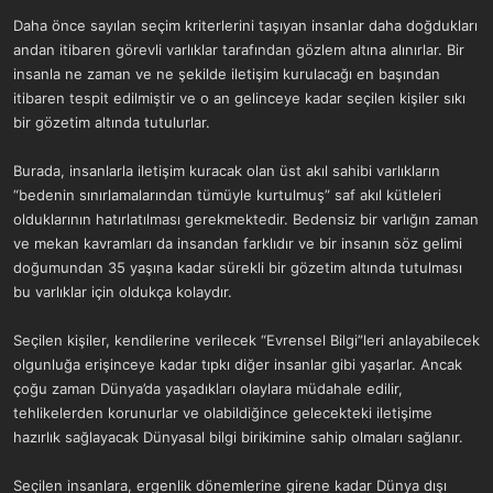
a
r
Daha önce sayılan seçim kriterlerini taşıyan insanlar daha doğdukları
t
i
andan itibaren görevli varlıklar tarafından gözlem altına alınırlar. Bir
a
h
n
i
insanla ne zaman ve ne şekilde iletişim kurulacağı en başından
itibaren tespit edilmiştir ve o an gelinceye kadar seçilen kişiler sıkı
bir gözetim altında tutulurlar.
Burada, insanlarla iletişim kuracak olan üst akıl sahibi varlıkların
“bedenin sınırlamalarından tümüyle kurtulmuş” saf akıl kütleleri
olduklarının hatırlatılması gerekmektedir. Bedensiz bir varlığın zaman
ve mekan kavramları da insandan farklıdır ve bir insanın söz gelimi
doğumundan 35 yaşına kadar sürekli bir gözetim altında tutulması
bu varlıklar için oldukça kolaydır.
Seçilen kişiler, kendilerine verilecek “Evrensel Bilgi”leri anlayabilecek
olgunluğa erişinceye kadar tıpkı diğer insanlar gibi yaşarlar. Ancak
çoğu zaman Dünya’da yaşadıkları olaylara müdahale edilir,
tehlikelerden korunurlar ve olabildiğince gelecekteki iletişime
hazırlık sağlayacak Dünyasal bilgi birikimine sahip olmaları sağlanır.
Seçilen insanlara, ergenlik dönemlerine girene kadar Dünya dışı