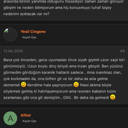
arasında birinin yanımda oldugunu hissediyor zaman zaman görüyor
gibiyim ve neden bilmiyorum ama hiç konusmuyo tuhaf bişey
nedenini acıklacak var mı?
Yesil Cingene
Kayıtlı Üye
13 Nis 2009
#9
Bana çok önceden, gece uyumadan önce siyah giyimli uzun saçlı biri
görünmüştü. Uzun boylu dinç biriydi ama insan gibiydi. Ben yüzünü
görmedim gördüğüm karanlık hatlardı sadece.. Ama inanılmaz olan,
çok korkmadım da, ona lütfen git ve bir daha da asla gelme
dememdi
Kendime hala şaşırıyorum
Nasıl aklıma böyle
söylemek gelmiş ki hatırlayamıyorum ama resmen babanın kızını
azarlaması gibi ona git demiştim.. Gitti.. Bir daha da gelmedi
Aftiel
A
Kayıtlı Üye