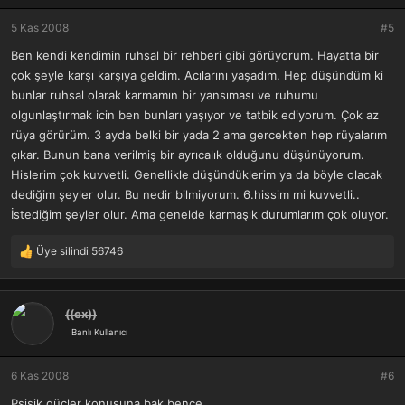
5 Kas 2008
#5
Ben kendi kendimin ruhsal bir rehberi gibi görüyorum. Hayatta bir
çok şeyle karşı karşıya geldim. Acılarını yaşadım. Hep düşündüm ki
bunlar ruhsal olarak karmamın bir yansıması ve ruhumu
olgunlaştırmak icin ben bunları yaşıyor ve tatbik ediyorum. Çok az
rüya görürüm. 3 ayda belki bir yada 2 ama gercekten hep rüyalarım
çıkar. Bunun bana verilmiş bir ayrıcalık olduğunu düşünüyorum.
Hislerim çok kuvvetli. Genellikle düşündüklerim ya da böyle olacak
dediğim şeyler olur. Bu nedir bilmiyorum. 6.hissim mi kuvvetli..
İstediğim şeyler olur. Ama genelde karmaşık durumlarım çok oluyor.
Üye silindi 56746
T
e
p
k
((ex))
i
Banlı Kullanıcı
l
e
r
6 Kas 2008
#6
:
Psişik güçler konusuna bak bence..