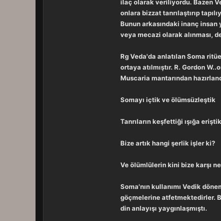
ilaç olarak veriliyordu. Bazen V
onlara bizzat tanrılaştırıp tapıl
Bunun arkasındaki inanç insan y
veya mecazi olarak alınması, değ
Rg Veda'da anlatılan Soma ritüeli
ortaya atılmıştır. R. Gordon W..
Muscaria mantarından hazırlandığ
Somayı içtik ve ölümsüzleştik
Tanrıların keşfettiği ışığa erişti
Bize artık hangi şerlik işler ki?
Ve ölümlülerin kini bize karşı n
Soma'nın kullanımı Vedik dönemi
göçmelerine atfetmektedirler. B
din anlayışı yaygınlaşmıştı.