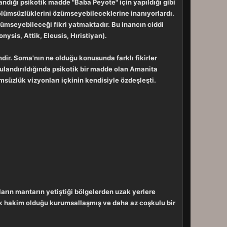
landığı psikotik madde "Baba Peyote" için yapıldığı gibi
ve ölümsüzlüklerini özümseyebileceklerine inanıyorlardı.
zümseyebileceği fikri yatmaktadır. Bu inancın ciddi
ysis, Attik, Eleusis, Hıristiyan).
endir. Soma'nın ne olduğu konusunda farklı fikirler
 sulandırıldığında psikotik bir madde olan Amanita
msüzlük vizyonları içkinin kendisiyle özdeşleşti.
arın mantarın yetiştiği bölgelerden uzak yerlere
çok hakim olduğu kurumsallaşmış ve daha az coşkulu bir