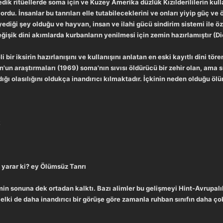
edik ritüellerde soma için ve Kuzey Amerika düzlük Kızılderililerin kul
ıyordu. İnsanlar bu tanrıları elle tutabileceklerini ve onları yiyip güç 
ediği şey olduğu ve hayvan, insan ve ilahi gücü sindirim sistemi ile ö
işik dini akımlarda kurbanların yenilmesi için zemin hazırlamıştır (Dion
 bir iksirin hazırlanışını ve kullanışını anlatan en eski kayıtlı dini tör
on'un araştırmaları (1969) soma'nın sıvısı öldürücü bir zehir olan, ama
ı olasılığını oldukça inandırıcı kılmaktadır. İçkinin neden olduğu ölü
k
e yarar ki? ey Ölümsüz Tanrı
n sonuna dek ortadan kalktı. Bazı alimler bu gelişmeyi Hint-Avrupalıl
elki de daha inandırıcı bir görüşe göre zamanla ruhban sınıfın daha 