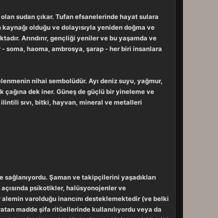
e olan sudan çıkar. Tufan efsanelerinde hayat sulara
atın kaynağı olduğu ve dolayısıyla yeniden doğma ve
adır. Arındırır, gençliği yeniler ve bu yaşamda ve
 - soma, haoma, ambrosya, şarap - her biri insanlara
elenmenin nihai sembolüdür. Ayı deniz suyu, yağmur,
ik çağına dek iner. Güneş de güçlü bir yineleme ve
intili sıvı, bitki, hayvan, mineral ve metalleri
de sağlanıyordu. Şaman ve takipçilerini yaşadıkları
 açısında psikotikler, halüsyonojenler ve
r alemin varolduğu inancını desteklemektedir (ve belki
tan madde şifa ritüellerinde kullanılıyordu veya da