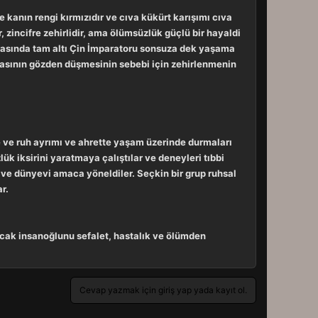
 kanın rengi kırmızıdır ve cıva kükürt karışımı cıva
r, zincifre zehirlidir, ama ölümsüzlük güçlü bir hayaldi
ı arasında tam altı Çin İmparatoru sonsuza dek yaşama
myasının gözden düşmesinin sebebi için zehirlenmenin
dde ve ruh ayrımı ve ahrette yaşam üzerinde durmaları
k iksirini yaratmaya çalıştılar ve deneyleri tıbbi
ı ve dünyevi amaca yöneldiler. Seçkin bir grup ruhsal
r.
ncak insanoğlunu sefalet, hastalık ve ölümden
Cevap yazmak için giriş yap yada kayıt ol.