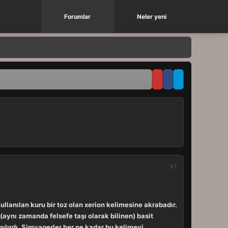
Forumlar
Neler yeni
#1
ullanılan kuru bir toz olan xerion kelimesine akrabadır.
 (aynı zamanda felsefe taşı olarak bilinen) basit
ılırdı. Simyagerler her ne kadar bu kelimeyi