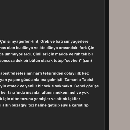
a Çin simyagerler Hint, Grek ve batı simyagerlere
i has olan bu dünya ve öte dünya arasındaki fark Çin
a ummuyorlardı. Çinliler için madde ve ruh tek bir
u sonsuza dek bir bütün olarak tutup "cevheri" (şen)
oist felsefesinin harfi tefsirinden dolayı ilk kez
layan yaşam gücü anla.ına gelmişti. Zamanla Taoist
tayin etmek ve yenilir bir şekle sokmaktı. Genel görüşe
n her tarafında insanlar altının mükemmel ve yok
çin altın tozunu yemişler ve altınlı içkiler
altın buzağıyı toz haline getirip suyla karıştırıp