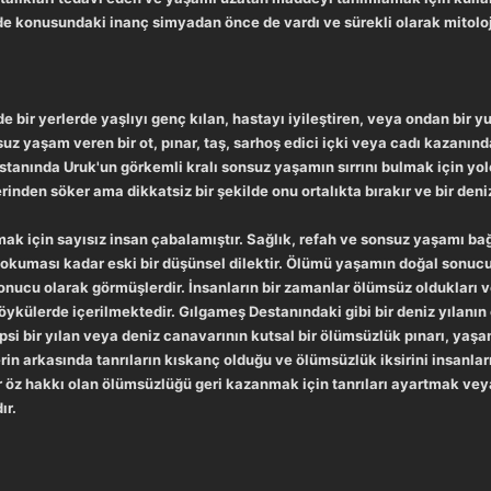
e konusundaki inanç simyadan önce de vardı ve sürekli olarak mitoloji 
nde bir yerlerde yaşlıyı genç kılan, hastayı iyileştiren, veya ondan bir 
z yaşam veren bir ot, pınar, taş, sarhoş edici içki veya cadı kazanında
tanında Uruk'un görkemli kralı sonsuz yaşamın sırrını bulmak için yo
rinden söker ama dikkatsiz bir şekilde onu ortalıkta bırakır ve bir deniz
mak için sayısız insan çabalamıştır. Sağlık, refah ve sonsuz yaşamı bağ
okuması kadar eski bir düşünsel dilektir. Ölümü yaşamın doğal sonucu
onucu olarak görmüşlerdir. İnsanların bir zamanlar ölümsüz oldukları 
k öykülerde içerilmektedir. Gılgameş Destanındaki gibi bir deniz yılan
si bir yılan veya deniz canavarının kutsal bir ölümsüzlük pınarı, yaşam
erin arkasında tanrıların kıskanç olduğu ve ölümsüzlük iksirini insanl
ar öz hakkı olan ölümsüzlüğü geri kazanmak için tanrıları ayartmak veya
ır.