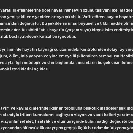
ni yaratılış efsanelerine göre hayat, her şeyin özünü taşıyan ilkel madd
adan yeni şekillerle yeniden ortaya çıkabilir. Vaftiz töreni suyun hay
ncından doğmuştur. Bu şekilde su nihai büyüsel ve tıbbi madde olmakt
in eder. Bu sihirli "ab-ı hayat"a (yaşam suyu) birçok isim verilmiştir
üzlük başlayabilecek kutsal bir içecektir.
yı, hem de hayatın kaynağı su üzerindeki kontrolünden dolayı ay yin
oğum, ölüm, inisiyasyon ve yinelemeye ilişkilendiren sembolizm Neolit
yla ilgili mitolojik ve dini bağlantılar, insanların bu gök cisimlerine il
amak istediklerini açıklar.
kavim ve kavim dinlerinde iksirler, topluluğa psikotik maddeler şeklin
 alemiyle irtibat kurmalarını sağlayan vizyon ve vecit halleri yaratma
 vizyonlar sefalet, hastalık ve ölümün içinde bulunmadığı doğaüstü bi
zyonundan ölümsüzlük arayışına geçiş küçük bir adımdır. Vizyonu yara