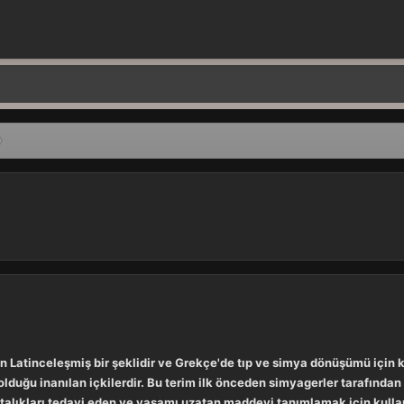
nin Latinceleşmiş bir şeklidir ve Grekçe'de tıp ve simya dönüşümü için k
i olduğu inanılan içkilerdir. Bu terim ilk önceden simyagerler tarafından
stalıkları tedavi eden ve yaşamı uzatan maddeyi tanımlamak için kullan