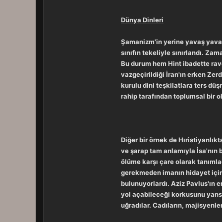
Dünya Dinleri
Şamanizm'in yerine yavaş yavaş 
sınıfın tekeliyle sınırlandı. Zam
Bu durum hem Hint ibadette rave
vazgeçirildiği İran'ın erken Ze
kurulu dini teşkilatlara ters düş
rahip tarafından toplumsal bir 
Diğer bir örnek de Hıristiyanlık
ve şarap tam anlamıyla İsa'nın 
ölüme karşı çare olarak tanımla
gerekmeden imanın hidayet için y
bulunuyorlardı. Aziz Pavlus'ın 
yol açabileceği korkusunu yansı
uğradılar. Cadıların, majisyenle