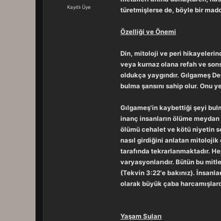
a
r
Kayıtlı Üye
türetmişlerse de, böyle bir madd
t
i
a
h
n
i
Özelliği ve Önemi
Din, mitoloji ve peri hikayeleri
veya kurnaz olana refah ve sonsu
oldukça yaygındır. Gılgameş Des
bulma şansını sahip olur. Onu ye
Gılgameş'in kaybettiği şeyi bul
inanç insanların ölüme meydan 
ölümü cehalet ve kötü niyetin s
nasıl girdiğini anlatan mitoloji
tarafında tekrarlanmaktadır. Hep
varyasyonlarıdır. Bütün bu mitl
(Tekvin 3:22'e bakınız). İnsanl
olarak büyük çaba harcamışlard
Yaşam Suları