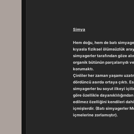
Simya
Hem doğu, hem de batı simyagerle
kıyasla fiziksel ölümsüzlük aray
simyagerler tarafından göze alı
organik bütünün parçalarıydı ve 
korumaktı.
Çinliler her zaman yaşamı uzatma
dördüncü asırda ortaya çıktı. E
simyagerler bu soyut ilkeyi içil
göre özellikle dayanıklılığında
edilmez özelliğini kendileri da
içmişlerdir. (Batı simyagerler Mu
içmelerine zorlamıştır).