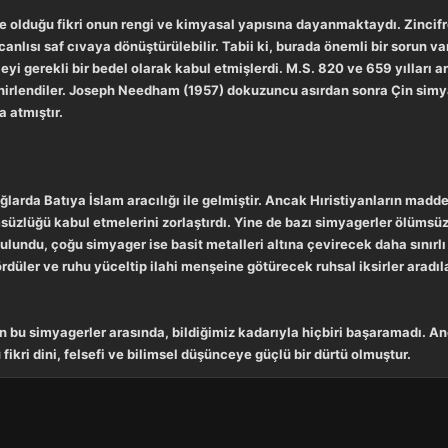
de olduğu fikri onun rengi ve kimyasal yapısına dayanmaktaydı. Zincifre
canlısı saf cıvaya dönüştürülebilir. Tabii ki, burada önemli bir sorun va
leyi gerekli bir bedel olarak kabul etmişlerdi. M.S. 820 ve 659 yıllar
n zehirlendiler. Joseph Needham (1957) dokuzuncu asırdan sonra Çin si
 atmıştır.
Çağlarda Batıya İslam aracılığı ile gelmiştir. Ancak Hıristiyanların ma
zlüğü kabul etmelerini zorlaştırdı. Yine de bazı simyagerler ölümsüzlü
ulundu, çoğu simyager ise basit metalleri altına çevirecek daha sınırl
rdüler ve ruhu yüceltip ilahi menşeine götürecek ruhsal iksirler aradıla
n bu simyagerler arasında, bildiğimiz kadarıyla hiçbiri başaramadı. A
ikri dini, felsefi ve bilimsel düşünceye güçlü bir dürtü olmuştur.