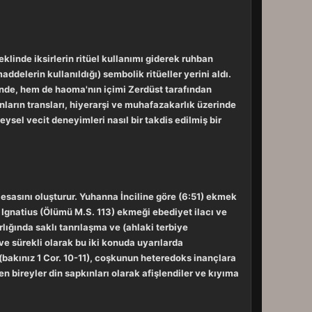
linde iksirlerin ritüel kullanımı giderek ruhban
ddelerin kullanıldığı) sembolik ritüeller yerini aldı.
inde, hem de haoma'nın içimi Zerdüst tarafından
ların transları, hiyerarşi ve muhafazakarlık üzerinde
reysel vecit deneyimleri nasıl bir takdis edilmiş bir
 esasını oluşturur. Yuhanna İnciline göre (6:51) ekmek
 Ignatius (Ölümü M.S. 113) ekmeği ebediyet ilacı ve
lığında saklı tanrılaşma ve (ahlaki terbiye
ve sürekli olarak bu iki konuda uyarılarda
 (bakınız 1 Cor. 10-11), coşkunun heteredoks inançlara
bireyler din sapkınları olarak afişlendiler ve kıyıma