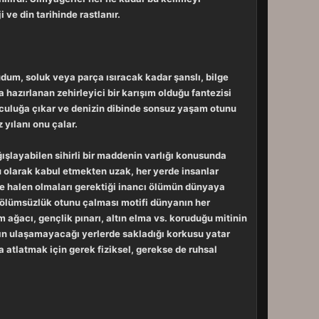
ve din tarihinde rastlanır.
yudum, soluk veya parça ısıracak kadar şanslı, bilge
 hazırlanan zehirleyici bir karışım olduğu fantezisi
lculuğa çıkar ve denizin dibinde sonsuz yaşam otunu
 yılanı onu çalar.
ışlayabilen sihirli bir maddenin varlığı konusunda
 olarak kabul etmekten uzak, her yerde insanlar
ve halen olmaları gerektiği inancı ölümün dünyaya
ın ölümsüzlük otunu çalması motifi dünyanın her
 ağacı, gençlik pınarı, altın elma vs. koruduğu mitinin
arın ulaşamayacağı yerlerde sakladığı korkusu yatar
 atlatmak için gerek fiziksel, gerekse de ruhsal