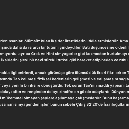
r insanları ölümsüz kılan iksirler ürettiklerini iddia etmişlerdir. Am
ışında daha da ısrarcı bir tutum içindeydiler. Batı düşüncesine o denl
nmıyordu, ayrıca Grek ve Hint simyagerler gibi kozmostan kurtulmayı d
iksirlerin işlevi bir nevi sürekli tutkal gibi hareket edip beden ve ruh
kla ilgilenirlerdi, ancak görünüşe göre ölümsüzlük iksiri fikri erken Ta
sasında Tao kelimesi fiziksel bedenlerin gelişmesi ve çalışmasını sağ
ir veya yenilir bir iksire dönüştürdü. Tek sorun Tao'nın maddi yapısını 
n dolayı altın ve renginden dolayı zincifre en gözde adaylardı. Dünyanı
hil mükemmel olmayan şeylere aşılamaya çalışmışlardır. Bunu başarmak i
sa için simyager demişler, bunun sebebi Çıkış 32:20'de İsrailoğullarını 