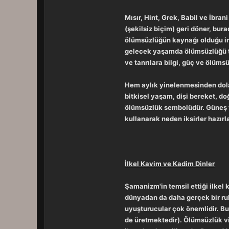
Mısır, Hint, Grek, Babil ve İbra
(şekilsiz biçim) geri döner, bur
ölümsüzlüğün kaynağı olduğu ina
gelecek yaşamda ölümsüzlüğü tem
ve tanrılara bilgi, güç ve ölüms
Hem aylık yinelenmesinden dola
bitkisel yaşam, dişi bereket, d
ölümsüzlük sembolüdür. Güneş ve a
kullanarak neden iksirler hazırl
İlkel Kavim ve Kadim Dinler
Şamanizm'in temsil ettiği ilkel 
dünyadan da daha gerçek bir ruh
uyuşturucular çok önemlidir. Bu
de üretmektedir). Ölümsüzlük vi