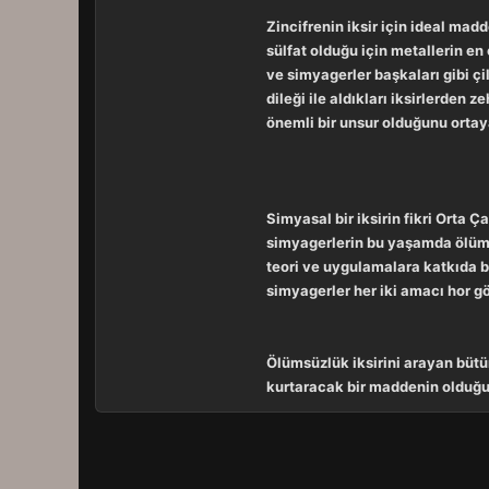
Zincifrenin iksir için ideal mad
sülfat olduğu için metallerin en 
ve simyagerler başkaları gibi çi
dileği ile aldıkları iksirlerde
önemli bir unsur olduğunu ortaya
Simyasal bir iksirin fikri Orta 
simyagerlerin bu yaşamda ölümsü
teori ve uygulamalara katkıda b
simyagerler her iki amacı hor gö
Ölümsüzlük iksirini arayan bütü
kurtaracak bir maddenin olduğu f