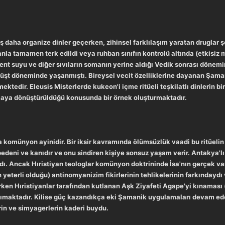
daha organize dinler geçerken, zihinsel farklılaşım yaratan druglar şek
anla tamamen terk edildi veya ruhban sınıfın kontrolü altında (etkisiz ma
nt suyu ve diğer sıvıların somanın yerine aldığı Vedik sonrası dönem
rdüşt döneminde yaşanmıştı. Bireysel vecit özelliklerine dayanan Şaman
mektedir. Eleusis Misterlerde kukeon'i içme ritüeli teşkilatlı dinlerin bi
olaya dönüştürüldüğü konusunda bir örnek oluşturmaktadır.
ta komünyon ayinidir. Bir iksir kavramında ölümsüzlük vaadi bu ritüelin
bedeni ve kanıdır ve onu sindiren kişiye sonsuz yaşam verir. Antakya'lı
dı. Ancak Hıristiyan teologlar komünyon doktrininde İsa'nın gerçek var
eterli olduğu) antinomyanizim fikirlerinin tehlikelerinin farkındaydı 
erken Hıristiyanlar tarafından kutlanan Aşk Ziyafeti Agape'yi kınaması
maktadır. Kilise güç kazandıkça eki Şamanik uygulamaları devam eden 
rin ve simyagerlerin kaderi buydu.