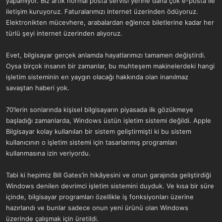
yapamıyor. Biz artık normal posta servisi yerine daha çok e-posta ile
a
r
iletişim kuruyoruz. Faturalarımızı internet üzerinden ödüyoruz.
t
i
Elektronikten mücevhere, arabalardan eğlence biletlerine kadar her
a
h
n
i
türlü şeyi internet üzerinden alıyoruz.
Evet, bilgisayar gerçek anlamda hayatlarımızı tamamen değiştirdi.
Oysa birçok insanın bir zamanlar, bu muhteşem makinelerdeki hangi
işletim sisteminin en yaygın olacağı hakkında olan inanılmaz
savaştan haberi yok.
70’lerin sonlarında kişisel bilgisayarın piyasada ilk gözükmeye
başladığı zamanlarda, Windows üstün işletim sistemi değildi. Apple
Bilgisayar kolay kullanılan bir sistem geliştirmişti ki bu sistem
kullanıcının o işletim sistemi için tasarlanmış programları
kullanmasına izin veriyordu.
Tabi ki hepimiz Bill Gates’in hikâyesini ve onun garajında geliştirdiği
Windows denilen devrimci işletim sistemini duyduk. Ve kısa bir süre
içinde, bilgisayar programları özellikle iş fonksiyonları üzerine
hazırlandı ve bunlar sadece onun yeni ürünü olan Windows
üzerinde çalışmak için üretildi.