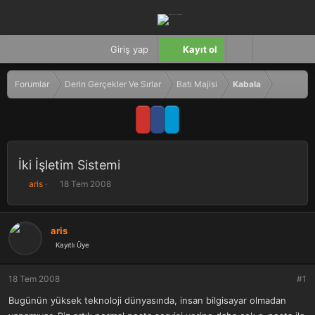
Giriş yap
Kayıt ol
Forumlar
Derin Gerçekler Ve Sırlar
Batı Majisi
Kabala
İki İşletim Sistemi
K
B
aris
18 Tem 2008
o
a
n
ş
b
l
aris
u
a
Kayıtlı Üye
y
n
u
g
b
ı
18 Tem 2008
#1
a
ç
ş
t
Bugünün yüksek teknoloji dünyasında, insan bilgisayar olmadan
l
a