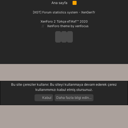
Ana sayfa
R
S
S
[XGT] Forum statistics system
- XenGenTr
XenForo 2 Türkçe eTiKeT™ 2020
XenForo theme
by xenfocus
Bu site çerezler kullanır. Bu siteyi kullanmaya devam ederek çerez
kullanımımızı kabul etmiş olursunuz.
Kabul
Daha fazla bilgi edin…
Forumlar
Neler Yeni
Giriş Yap
Kayıt Ol