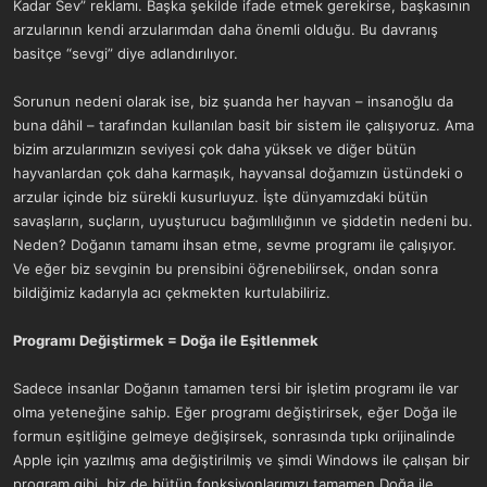
Kadar Sev” reklamı. Başka şekilde ifade etmek gerekirse, başkasının
arzularının kendi arzularımdan daha önemli olduğu. Bu davranış
basitçe “sevgi” diye adlandırılıyor.
Sorunun nedeni olarak ise, biz şuanda her hayvan – insanoğlu da
buna dâhil – tarafından kullanılan basit bir sistem ile çalışıyoruz. Ama
bizim arzularımızın seviyesi çok daha yüksek ve diğer bütün
hayvanlardan çok daha karmaşık, hayvansal doğamızın üstündeki o
arzular içinde biz sürekli kusurluyuz. İşte dünyamızdaki bütün
savaşların, suçların, uyuşturucu bağımlılığının ve şiddetin nedeni bu.
Neden? Doğanın tamamı ihsan etme, sevme programı ile çalışıyor.
Ve eğer biz sevginin bu prensibini öğrenebilirsek, ondan sonra
bildiğimiz kadarıyla acı çekmekten kurtulabiliriz.
Programı Değiştirmek = Doğa ile Eşitlenmek
Sadece insanlar Doğanın tamamen tersi bir işletim programı ile var
olma yeteneğine sahip. Eğer programı değiştirirsek, eğer Doğa ile
formun eşitliğine gelmeye değişirsek, sonrasında tıpkı orijinalinde
Apple için yazılmış ama değiştirilmiş ve şimdi Windows ile çalışan bir
program gibi, biz de bütün fonksiyonlarımızı tamamen Doğa ile