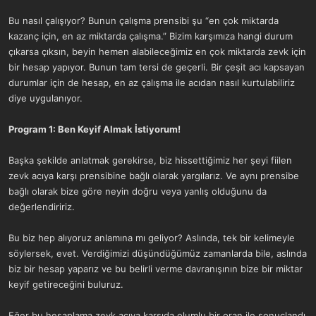
Bu nasıl çalışıyor? Bunun çalışma prensibi şu “en çok miktarda
kazanç için, en az miktarda çalışma.” Bizim karşımıza hangi durum
çıkarsa çıksın, beyin hemen alabileceğimiz en çok miktarda zevk için
bir hesap yapıyor. Bunun tam tersi de geçerli. Bir çeşit acı kapsayan
durumlar için de hesap, en az çalışma ile acıdan nasıl kurtulabiliriz
diye uygulanıyor.
Program 1: Ben Keyif Almak İstiyorum!
Başka şekilde anlatmak gerekirse, biz hissettiğimiz her şeyi fiilen
zevk acıya karşı prensibine bağlı olarak yargılarız. Ve aynı prensibe
bağlı olarak bize göre neyin doğru veya yanlış olduğunu da
değerlendiririz.
Bu biz hep alıyoruz anlamına mı geliyor? Aslında, tek bir kelimeyle
söylersek, evet. Verdiğimizi düşündüğümüz zamanlarda bile, aslında
biz bir hesap yaparız ve bu belirli verme davranışının bize bir miktar
keyif getireceğini buluruz.
Eğer bu hesaplama zevk acıya karşıda olumlu bir oran ile sonuçlandı