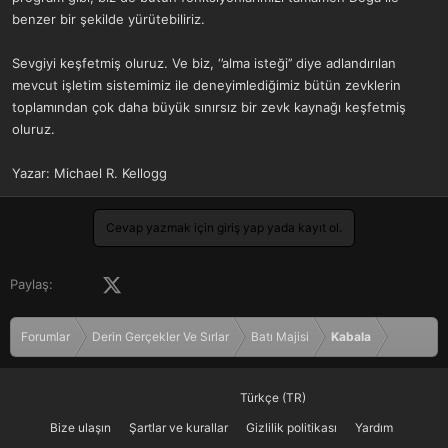
benzer bir şekilde yürütebiliriz.
Sevgiyi keşfetmiş oluruz. Ve biz, ‘’alma isteği’’ diye adlandırılan
mevcut işletim sistemimiz ile deneyimlediğimiz bütün zevklerin
toplamından çok daha büyük sınırsız bir zevk kaynağı keşfetmiş
oluruz.
Yazar: Michael R. Kellogg
Cevap yazmak için giriş yap yada kayıt ol.
Facebook
X (Twitter)
LinkedIn
Pinterest
Tumblr
WhatsApp
E-posta
Paylaş:
Forumlar
Derin Gerçekler Ve Sırlar
Batı Majisi
Kabala
Türkçe (TR)
Bize ulaşın
Şartlar ve kurallar
Gizlilik politikası
Yardım