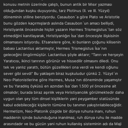
konusu metnin üzerinde çalıştı, bunun antik bir Mısır yazması
olduğundan kuşku duyuyordu, tarz Plotinus (II. ve III. Yüzyıl)
döneminin stiline benziyordu. Casaubon´a göre Plato ve Aristotle
bunu gözden kaçırmışlardı aslında Casaubon´un amacı belliydi,
Hıristiyanlık öncesinde hiçbir yazarın Hermes Trismegistus´tan söz
etmediğini kanıtlayarak, Hıristiyanlığın İsa´dan öncesiyle ilişkisinin
olmamasını istiyordu. Efsanelere göre, ki bunların çoğunu kilisenin
babası Lactantius aktarmıştır, Hermes Trismegistus İsa´nın
geleceğini öngörmüştür. Lactantius şöyle aktarır; "Tanrı ve herşeyin
Yaratıcısı, ikinci tanrının görünür ve hissedilir olmasını diledi. Onu
tek ve yanlız yarattı, bütün güzellikleri ona verdi ve kendi oğlunu
sever gibi sevdi" Bu yaklaşım biraz kuşkuludur çünkü 2. Yüzyıl´ın
Neo-Platonistlerine göre Hermes, Musa´nın döneminde yaşamıştır
ve bu Yaradılış öyküsü en azından İsa´dan 1.500 yıl öncesine ait
olmalıdır; burada biraz aşırılık veya Hıristiyancılık görülmektedir daha
uygun olan şey tüm dinsel kişiliklerin yani peygamber statüsünde
kabul edebileceğiz kişilerin tümüne bu tanımın yakıştırılabileceğidir.
Hermetizm, Neo-Platonik çizgide bir dünya ruhuna inanı, ruhun
maddenin içinde bulunduğuna inanılmaz, ruh dünya ruhu ile madde
arasındadır ve bu gücün yani ruhun kullanılış sisteminin adı da Maji