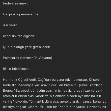
bedeni sevmekti.
Herşeyi öğrenmelerine
izin verildi.
Kendisini tanıdığında
İyi´nin olduğu yere girebilecek.
Poimadres (Hermes´in Vizyonu)
Bir´le bütünleşme;
Hermetik Öğreti Antik Çağ´dan bu yana etkin olmuştur, Kilisenin
budalalığı nedeniyle yakılarak öldürülen büyük düşünür Giordano
Bruno; "Biz ebedi dönüşüm acısının içindeyiz, orada taze ve yeni
atomların ebedi akışı vardır ve biz onların bizden ayrılmasına izin
veririz." diyordu. Tüm antik dünyada, genel olarak insansal kehanet
bir rüya değildi. Cicero; "Bil, sen bir Tanrı´sın" diyordu. Hermetik bir