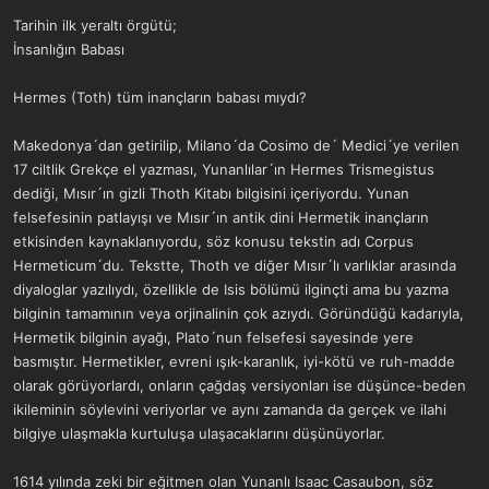
a
r
Tarihin ilk yeraltı örgütü;
t
i
İnsanlığın Babası
a
h
n
i
Hermes (Toth) tüm inançların babası mıydı?
Makedonya´dan getirilip, Milano´da Cosimo de´ Medici´ye verilen
17 ciltlik Grekçe el yazması, Yunanlılar´ın Hermes Trismegistus
dediği, Mısır´ın gizli Thoth Kitabı bilgisini içeriyordu. Yunan
felsefesinin patlayışı ve Mısır´ın antik dini Hermetik inançların
etkisinden kaynaklanıyordu, söz konusu tekstin adı Corpus
Hermeticum´du. Tekstte, Thoth ve diğer Mısır´lı varlıklar arasında
diyaloglar yazılıydı, özellikle de Isis bölümü ilginçti ama bu yazma
bilginin tamamının veya orjinalinin çok azıydı. Göründüğü kadarıyla,
Hermetik bilginin ayağı, Plato´nun felsefesi sayesinde yere
basmıştır. Hermetikler, evreni ışık-karanlık, iyi-kötü ve ruh-madde
olarak görüyorlardı, onların çağdaş versiyonları ise düşünce-beden
ikileminin söylevini veriyorlar ve aynı zamanda da gerçek ve ilahi
bilgiye ulaşmakla kurtuluşa ulaşacaklarını düşünüyorlar.
1614 yılında zeki bir eğitmen olan Yunanlı Isaac Casaubon, söz