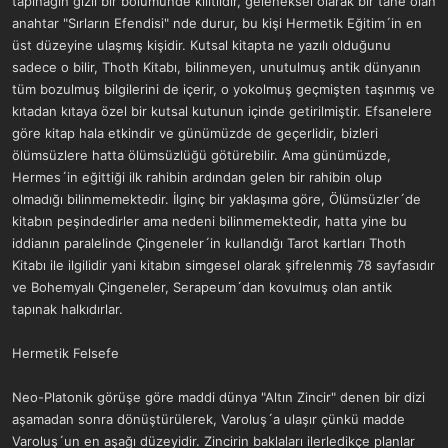
tapınağın gizli bir bölümünde kilitlidir, geleneksel olarak bir tane olan
anahtar "Sırların Efendisi" nde durur, bu kişi Hermetik Eğitim´in en
üst düzeyine ulaşmış kişidir. Kutsal kitapta ne yazılı olduğunu
sadece o bilir, Thoth Kitabı, bilinmeyen, unutulmuş antik dünyanın
tüm bozulmuş bilgilerini de içerir, o yokolmuş geçmişten taşınmış ve
kıtadan kıtaya özel bir kutsal kutunun içinde getirilmiştir. Efsanelere
göre kitap hala etkindir ve günümüzde de geçerlidir, bizleri
ölümsüzlere hatta ölümsüzlüğü götürebilir. Ama günümüzde,
Hermes´in eğittiği ilk rahibin ardından gelen bir rahibin olup
olmadığı bilinmemektedir. İlginç bir yaklaşıma göre, Ölümsüzler´de
kitabın peşindedirler ama nedeni bilinmemektedir, hatta yine bu
iddianın paralelinde Çingeneler´in kullandığı Tarot kartları Thoth
Kitabı ile ilgilidir yani kitabın simgesel olarak şifrelenmiş 78 sayfasıdır
ve Bohemyalı Çingeneler, Serapeum´dan kovulmuş olan antik
tapınak halkıdırlar.
Hermetik Felsefe
Neo-Platonik görüşe göre maddi dünya "Altın Zincir" denen bir dizi
aşamadan sonra dönüştürülerek, Varoluş´a ulaşır çünkü madde
Varoluş´un en aşağı düzeyidir. Zincirin baklaları ilerledikçe planlar