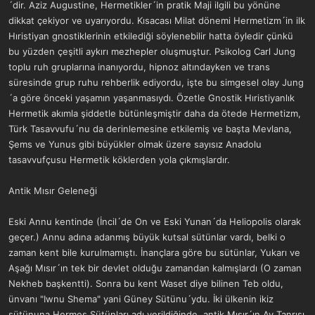
´dir. Aziz Augustine, Hermetikler´in pratik Maji ilgili bu yönüne
dikkat çekiyor ve uyarıyordu. Kısacası Milat dönemi Hermetizm´in ilk
Hıristiyan gnostiklerinin etkilediği söylenebilir hatta öyledir çünkü
bu yüzden çeşitli aykırı mezhepler oluşmuştur. Psikolog Carl Jung
toplu ruh gruplarına inanıyordu, hipnoz altındayken ve trans
süresinde grup ruhu rehberlik ediyordu, işte bu simgesel olay Jung
´a göre önceki yaşamın yaşanmasıydı. Özetle Gnostik Hıristiyanlık
Hermetik akımla şiddetle bütünleşmiştir daha da ötede Hermetizm,
Türk Tasavvufu´nu da derinlemesine etkilemiş ve başta Mevlana,
Şems ve Yunus gibi büyükler olmak üzere sayısız Anadolu
tasavvufçusu Hermetik köklerden yola çıkmışlardır.
Antik Mısır Geleneği
Eski Annu kentinde (İncil´de On ve Eski Yunan´da Heliopolis olarak
geçer.) Annu adına adanmış büyük kutsal sütünlar vardı, belki o
zaman kent bile kurulmamıştı. İnançlara göre bu sütünlar, Yukarı ve
Aşağı Mısır´ın tek bir devlet olduğu zamandan kalmışlardı (O zaman
Nekheb başkentti). Sonra bu kent Waset diye bilinen Teb oldu,
ünvanı "Iwnu Shema" yani Güney Sütünu´ydu. İki ülkenin ikiz
sütünuna Hermes Sütünları adı verildiğinde, antik Mısır´ın Ay Tanrısı