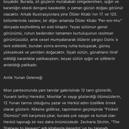
boyalıdır. Burada, zıt güçlerin mutabakatı simgelenirken, ışığın ve
karanlığın ebedi dengesi kasdedilir, o zaman gücün doğası görünür
olacaktır. Arkaik illustrasyonlara yine Ölüler Kitabı´nın 17. ve 125.
bölümlerinde raslanır, bir diğer anlamda Ölüler Kitabı "Per-em-Hru"
dünyada keşfedilmiş en eski kitaptır. ?eyaz sütünun genel
görünümü, ruhun bedenden tamamen kurtuluşunun resimsel
görüntüsüdür, artık ceset mumyalanarak ölülerin yargıcı Osiris´e
terk edilebilir, bundan sonra arınmış ruhla buluşacak, güneş
yükselecek ve yeniden doğacaktır. Siyah sütün, günahların itiraf
edildiği karanlıklar patikasıyken, beyaz sütün ışığın ve iyiliklerin
anlatıldığı patikadır.
Antik Yunan Geleneği
Mısır panteonunda yani tanrılar galerisinde 12 tanrı gösterilir,
Yunanlı tarihçi Heredot, Mısırlılar´ın saygı gösterdiği ölümsüzlerin,
12 Yunan tanrısı olduğunu yazar ve Herkül adını özellikle örnek
olarak gösterir. Kökene gidilirse, tapınmanın geçmişinde "Finikeli
Ölümsüz" miti karşımıza çıkar, burada çok saygın ve kutsal olan
Herkül tapınağı bir kez daha önümüzdedir. Zecharia Sitchin, "The
Stairway to Heaven" adlı kitabında Heredot´un bu tapınağı