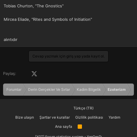
Tobias Churton, "The Gnostics"
Mircea Eliade, "Rites and Symbols of Initiation"
alıntıdır
Cevap yazmak için giriş yap yada kayıt ol.
Facebook
X (Twitter)
LinkedIn
Pinterest
Tumblr
WhatsApp
E-posta
Paylaş:
Forumlar
Derin Gerçekler Ve Sırlar
Kadim Bilgelik
Ezoterizm
Türkçe (TR)
Bize ulaşın
Şartlar ve kurallar
Gizlilik politikası
Yardım
Ana sayfa
R
S
S
[XGT] Forum statistics system
- XenGenTr