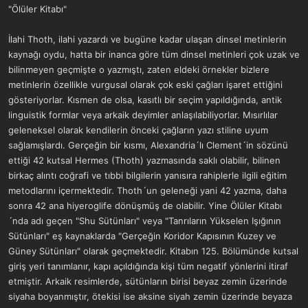
"Ölüler Kitabı"
İlahi Thoth, ilahi yazardı ve bugüne kadar ulaşan dinsel metinlerin
kaynağı oydu, hatta bir inanca göre tüm dinsel metinleri çok uzak ve
bilinmeyen geçmişte o yazmıştı, zaten eldeki örnekler bizlere
metinlerin özellikle vurgusal olarak çok eski çağları işaret ettiğini
gösteriyorlar. Kısmen de olsa, kasıtlı bir seçim yapıldığında, antik
linguistik formlar veya arkaik deyimler anlaşılabiliyorlar. Mısırlılar
geleneksel olarak kendilerin önceki çağların yazı stiline uyum
sağlamışlardı. Gerçeğin bir kısmı, Alexandria´lı Clement´in sözünü
ettiği 42 kutsal Hermes (Thoth) yazmasında saklı olabilir, bilinen
birkaç alıntı coğrafi ve tıbbi bilgilerin yanısıra rahiplerle ilgili eğitim
metodlarını içermektedir. Thoth´un geleneği yani 42 yazma, daha
sonra 42 ana hiyeroglife dönüşmüş de olabilir. Yine Ölüler Kitabı
´nda adı geçen "Shu Sütünları" veya "Tanrıların Yükselen Işığının
Sütünları" eş kaynaklarda "Gerçeğin Koridor Kapısının Kuzey ve
Güney Sütünları" olarak geçmektedir. Kitabın 125. Bölümünde kutsal
giriş yeri tanımlanır, kapı açıldığında kişi tüm negatif yönlerini itiraf
etmiştir. Arkaik resimlerde, sütünların birisi beyaz zemin üzerinde
siyaha boyanmıştır, ötekisi ise aksine siyah zemin üzerinde beyaza