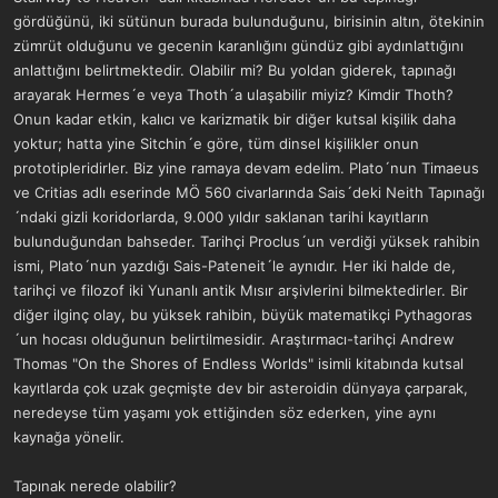
gördüğünü, iki sütünun burada bulunduğunu, birisinin altın, ötekinin
zümrüt olduğunu ve gecenin karanlığını gündüz gibi aydınlattığını
anlattığını belirtmektedir. Olabilir mi? Bu yoldan giderek, tapınağı
arayarak Hermes´e veya Thoth´a ulaşabilir miyiz? Kimdir Thoth?
Onun kadar etkin, kalıcı ve karizmatik bir diğer kutsal kişilik daha
yoktur; hatta yine Sitchin´e göre, tüm dinsel kişilikler onun
prototipleridirler. Biz yine ramaya devam edelim. Plato´nun Timaeus
ve Critias adlı eserinde MÖ 560 civarlarında Sais´deki Neith Tapınağı
´ndaki gizli koridorlarda, 9.000 yıldır saklanan tarihi kayıtların
bulunduğundan bahseder. Tarihçi Proclus´un verdiği yüksek rahibin
ismi, Plato´nun yazdığı Sais-Pateneit´le aynıdır. Her iki halde de,
tarihçi ve filozof iki Yunanlı antik Mısır arşivlerini bilmektedirler. Bir
diğer ilginç olay, bu yüksek rahibin, büyük matematikçi Pythagoras
´un hocası olduğunun belirtilmesidir. Araştırmacı-tarihçi Andrew
Thomas "On the Shores of Endless Worlds" isimli kitabında kutsal
kayıtlarda çok uzak geçmişte dev bir asteroidin dünyaya çarparak,
neredeyse tüm yaşamı yok ettiğinden söz ederken, yine aynı
kaynağa yönelir.
Tapınak nerede olabilir?