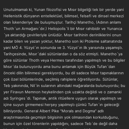
Unutulmamalı ki, Yunan filozofisi ve Mısır bilgeliği tek bir yerde yani
Hellenistik dünyanın entellektüel, bilimsel, felsefi ve dinsel merkezi
olan İskenderiye´de buluşmuştur. Tarihçi Manetho, (Adının anlamı
Thoth´un Armağanı´dır.) Heliopolis´li bir Mısır rahibidir ve Yunanca
´ya aktardığı çevirileriyle ünlüdür. Mısır tarihinin derinliklerini onun
kadar bilen ve yazan yoktur, Manetho son iki Ptoleme saltanatında
yani MÖ 4. Yüzyıl´ın sonunda ve 3. Yüzyıl´ın ilk yarısında yaşamıştı.
Tarihçesinde, Mısır´daki sütünlardan o da söz etmişti. Manetho´ya
göre sütünlar Thoth veya Hermes tarafından yapılmıştı ve bu bilgiler
Mısır´da bulunuyordu ama bunu anlamak için Büyük Tufan´dan
önceki dilin bilinmesi gerekiyordu, bu dil sadece Mısır tapınaklarının
çok özel bölümlerinde, seçilmiş rahiplere öğretiliyordu. Sütünlar,
Teb yakınında, Nil´in sularının altındaki mağaralarda bulunuyordu; bu
yer Firavun Memnon heykelinden çok uzakta değildi ve o zamanki
adı Syringes´di. Tapınak, antik ritüellere uygun olarak yapılmıştı ve
içine suyun girmemesi herşey yapılmıştı çünkü Tufan´ın geleceği
biliniyordu. General Albert Pike "Morals and Dogma" adlı
araştırmasında geçmişin bilgisinin yok olmasından korkulduğunu,
bunun için özel törenlerin yapıldığını, sadece Teb´de değil daha