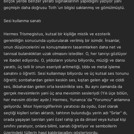
birçok yerde benzer yeraltı sığınaklarının yapıldığını yazıyor yani
geçmişin daha doğrusu Toth´un bilgisi saklanmış ve gömülmüştü.
Sesi kullanma sanatı
Hermes Trismegistus, kutsal bir kişiliğe mistik ve ezoterik
gerekliliğin sonucunda uydurularak verilmiş bir isimdir. İnsanlar,
onun düşüncelerini ve konuşmalarını tasarımlarken daha net ve
tanrısal bulanıklıktan uzak olmasını istediler. O, her tanrıyı gözlüyor
ve ibadet ediyordu. O, yıldızların yolunu biliyordu, müziği ve dansı
yarattı, üç telli lir onun eseriydi aritmetiği, tıbbı ve metal işleme
sanatını o öğretti. Sesi kullanmayı biliyordu ve üç kutsal ses tonunu
öğretti; sonbahardan gelen keskin ses, kıştan gelen ağır ve ciddi
ses, ilkbahardan gelen orta keskinlikte ses. Bu aynı zamanda da
gerçek mevsimlerin yani üç ana mevsimin sesleriydi (Yılı üçe bölün,
her mevsim dörder aydır.) Hermes, Yunanca´da "Yorumcu" anlamına
geliyordu. Mısır hiyerogliflerinin yaratıcısı da oydu, özel olarak
seçtiği kişileri sırları aktardı, tahtının bulunduğu yerin adı "Sırlar" dı,
orada yaşayan tanrıları yani özel rahip ya da dinsel veya kutsal kişi
sınıfını yaratıyor, onlara bilimi, sanatı öğretiyor ve sembollerin
üzerindeki tüllerin hasıl kaldırılacağını gösteriyordu.