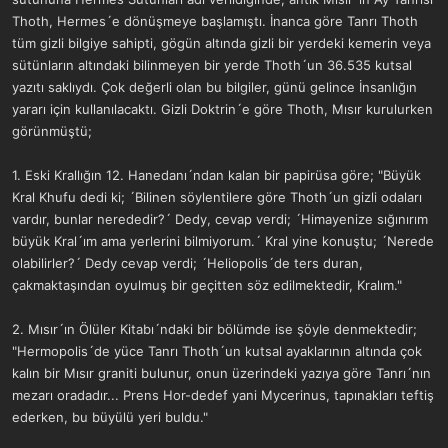
Thoth, Hermes´e dönüşmeye başlamıştı. İnanca göre Tanrı Thoth
tüm gizli bilgiye sahipti, gögün altında gizli bir yerdeki kemerin veya
sütünların altındaki bilinmeyen bir yerde Thoth´un 36.535 kutsal
yazıtı saklıydı. Çok değerli olan bu bilgiler, günü gelince İnsanlığın
yararı için kullanılacaktı. Gizli Doktrin´e göre Thoth, Mısır kurulurken
görünmüştü;
1. Eski Krallığın 12. Hanedanı´ndan kalan bir papirüsa göre; "Büyük
Kral Khufu dedi ki; ´Bilinen söylentilere göre Thoth´un gizli odaları
vardır, bunlar nerededir?´ Dedy, cevap verdi; ´Himayenize sığınırım
büyük Kral´ım ama yerlerini bilmiyorum.´ Kral yine konuştu; ´Nerede
olabilirler?´ Dedy cevap verdi; ´Heliopolis´de ters duran,
çakmaktaşından oyulmuş bir geçitten söz edilmektedir, Kralım."
2. Mısır´ın Ölüler Kitabı´ndaki bir bölümde ise şöyle denmektedir;
"Hermopolis´de yüce Tanrı Thoth´un kutsal ayaklarının altında çok
kalın bir Mısır graniti bulunur, onun üzerindeki yazıya göre Tanrı´nın
mezarı oradadır... Prens Hor-dedef yani Mycerinus, tapınakları teftiş
ederken, bu büyülü yeri buldu."