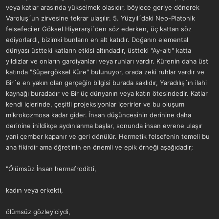
veya katlar arasında yükselmek olasıdır, böylece geriye dönerek
Varoluş´un zirvesine tekrar ulaşılır. 5. Yüzyıl´daki Neo-Platonik
felsefeciler Göksel Hiyerarşi´den söz ederken, üç kattan söz
ediyorlardı, bizimki bunların en alt katıdır. Doğanın elemental
dünyası üstteki katların etkisi altındadır, üstteki "Ay-altı" katta
yıldızlar ve onların gardiyanları veya ruhları vardır. Kürenin daha üst
katında "Süpergöksel Küre" bulunuyor, orada zeki ruhlar vardır ve
Bir´e en yakın olan gerçeğin bilgisi burada saklıdır, Yaradılış´ın ilahi
kaynağı buradadır ve Bir üç dünyanın veya katın ötesindedir. Katlar
kendi içlerinde, çeşitli projeksiyonlar içerirler ve bu oluşum
mikrokozmosa kadar gider. İnsan düşüncesinin derinine daha
derinine inildikçe aydınlanma başlar, sonunda insan evrene ulaşır
yani çember kapanır ve geri dönülür. Hermetik felsefenin temeli bu
ana fikirdir ama öğretinin en önemli ve epik örneği aşağıdadır;
"Ölümsüz İnsan hermafroditti,
kadın veya erkekti,
ölümsüz gözleyiciydi,