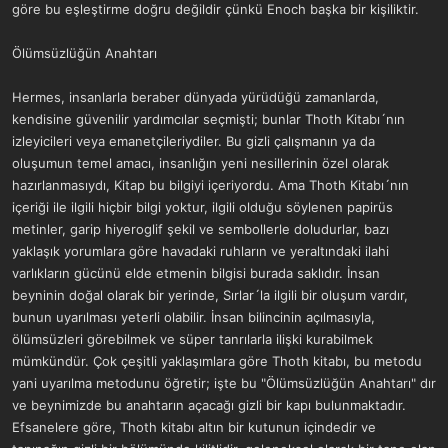
göre bu eşleştirme doğru değildir çünkü Enoch başka bir kişiliktir.
Ölümsüzlüğün Anahtarı
Hermes, insanlarla beraber dünyada yürüdüğü zamanlarda,
kendisine güvenilir yardımcılar seçmişti; bunlar Thoth Kitabı´nın
izleyicileri veya emanetçileriydiler. Bu gizli çalışmanın ya da
oluşumun temel amacı, insanlığın yeni nesillerinin özel olarak
hazırlanmasıydı, Kitap bu bilgiyi içeriyordu. Ama Thoth Kitabı´nın
içeriği ile ilgili hiçbir bilgi yoktur, ilgili olduğu söylenen papirüs
metinler, garip hiyeroglif şekil ve sembollerle doludurlar, bazı
yaklaşık yorumlara göre havadaki ruhların ve yeraltındaki ilahi
varlıkların gücünü elde etmenin bilgisi burada saklıdır. İnsan
beyninin doğal olarak bir yerinde, Sırlar´la ilgili bir oluşum vardır,
bunun uyarılması yeterli olabilir. İnsan bilincinin açılmasıyla,
ölümsüzleri görebilmek ve süper tanrılarla ilişki kurabilmek
mümkündür. Çok çeşitli yaklaşımlara göre Thoth kitabı, bu metodu
yani uyarılma metodunu öğretir; işte bu "Ölümsüzlüğün Anahtarı" dır
ve beynimizde bu anahtarın açacağı gizli bir kapı bulunmaktadır.
Efsanelere göre, Thoth kitabı altın bir kutunun içindedir ve