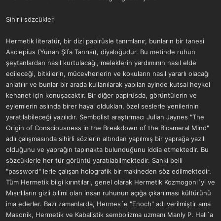
Sihirli sözcükler
Hermetik literatür, bir dizi papirüsle tanımlanır, bunların bir tanesi
Asclepius (Yunan Şifa Tanrısı), diyaloğudur. Bu metinde ruhun
şeytanlardan nasıl kurtulacağı, meleklerin yardımının nasıl elde
edileceği, bitkilerin, mücevherlerin ve kokuların nasıl yararlı olacağı
anlatılır ve bunlar bir arada kullanılarak yapılan ayinde kutsal heykel
kehanet için konuşacaktır. Bir diğer papirüsda, görüntülerin ve
eylemlerin aslında birer hayal oldukları, özel seslerle yenilerinin
yaratılabileceği yazılıdır. Sembolist araştırmacı Julian Jaynes "The
Origin of Consciousness in the Breakdown of the Bicameral Mind"
adlı çalışmasında sihirli sözlerin altından yapılmış bir yaprağa yazılı
olduğunu ve yaprağın tapınakta bulunduğunu iddia etmektedir. Bu
sözcüklerle her tür görüntü yaratılabilmektedir. Sanki belli
"password" lerle çalışan holografik bir makineden söz edilmektedir.
Tüm Hermetik bilgi kırıntıları, genel olarak Hermetik Kozmogoni´yi ve
Mısırlıların gizli bilimi olan insan ruhunun açığa çıkarılması kültürünü
ima ederler. Bazı zamanlarda, Hermes´e "Enoch" adı verilmiştir ama
Masonik, Hermetik ve Kabalistik sembolizma uzmanı Manly P. Hall´a