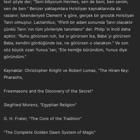
text şöyle der; "Seni biliyorum Hermes, sen de beni, ben senim,
sen de ben." Benzer yaklaşımlara Hıristiyan kaynaklarında da
raslanır; İskenderiyeli Clement´e göre, gerçek bir gnostik Hıristiyan
Tanrı olmuştur. Lactantlius; "iffetli bir adam sonunda Tanrı olacaktır
çünkü Tanrı´nın tüm yönleriyle tanımlanır" der. Philip´in İncili daha
açıktır; "Ruhu görürsen ruh, İsa´yı görürsen İsa, Baba´yı görürsen
Baba, kendini gördüğünde ise, ne görürsen o olacaksın." Ve son
söz büyük ozan Yunus´tan; "Ete kemiğe büründüm, Yunus diye
göründüm."
Kaynaklar: Christopher Knight ve Robert Lomas, "The Hiram Key:
Pharaohs,
Freemasons and the Discovery of the Secret"
Siegfried Morenz, "Egyptian Religion"
G. H. Frater, "The Core of the Tradition"
"The Complete Golden Dawn System of Magic"