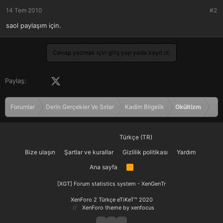
14 Tem 2010
#2
saol paylaşım için.
Cevap yazmak için giriş yap yada kayıt ol.
Facebook
X (Twitter)
LinkedIn
Pinterest
Tumblr
WhatsApp
E-posta
Paylaş:
Forumlar
Derin Gerçekler Ve Sırlar
Kadim Bilgelik
Okültizm
Türkçe (TR)
Bize ulaşın
Şartlar ve kurallar
Gizlilik politikası
Yardım
Ana sayfa
R
S
S
[XGT] Forum statistics system
- XenGenTr
XenForo 2 Türkçe eTiKeT™ 2020
XenForo theme
by xenfocus