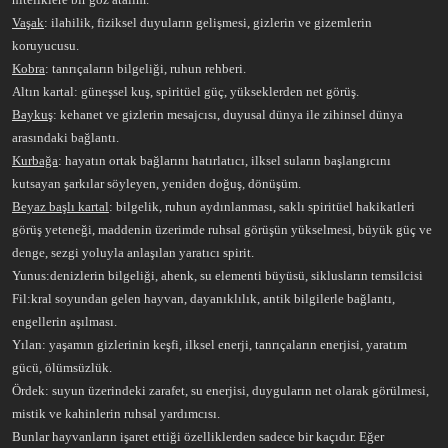
Vaşak
: ilahilik, fiziksel duyuların gelişmesi, gizlerin ve gizemlerin
koruyucusu.
Kobra
: tanrıçaların bilgeliği, ruhun rehberi.
Altın kartal: güneşsel kuş, spiritüel güç, yükseklerden net görüş.
Baykuş
: kehanet ve gizlerin mesajcısı, duyusal dünya ile zihinsel dünya
arasındaki bağlantı.
Kurbağa
: hayatın ortak bağlarını hatırlatıcı, ilksel suların başlangıcını
kutsayan şarkılar söyleyen, yeniden doğuş, dönüşüm.
Beyaz başlı kartal
: bilgelik, ruhun aydınlanması, saklı spiritüel hakikatleri
görüş yeteneği, maddenin üzerimde ruhsal görüşün yükselmesi, büyük güç ve
denge, sezgi yoluyla anlaşılan yaratıcı spirit.
Yunus:denizlerin bilgeliği, ahenk, su elementi büyüsü, siklusların temsilcisi
Fil:kral soyundan gelen hayvan, dayanıklılık, antik bilgilerle bağlantı,
engellerin aşılması.
Yılan: yaşamın gizlerinin keşfi, ilksel enerji, tanrıçaların enerjisi, yaratım
gücü, ölümsüzlük.
Ördek: suyun üzerindeki zarafet, su enerjisi, duyguların net olarak görülmesi,
mistik ve kahinlerin ruhsal yardımcısı.
Bunlar hayvanların işaret ettiği özelliklerden sadece bir kaçıdır. Eğer