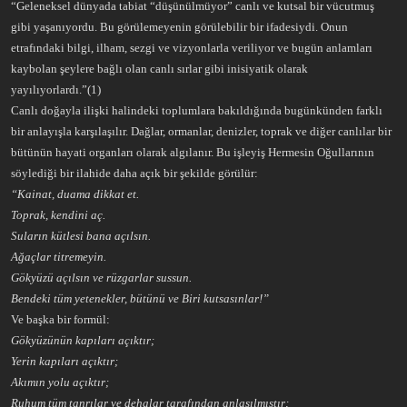
“Geleneksel dünyada tabiat “düşünülmüyor” canlı ve kutsal bir vücutmuş
gibi yaşanıyordu. Bu görülemeyenin görülebilir bir ifadesiydi. Onun
etrafındaki bilgi, ilham, sezgi ve vizyonlarla veriliyor ve bugün anlamları
kaybolan şeylere bağlı olan canlı sırlar gibi inisiyatik olarak
yayılıyorlardı.”(1)
Canlı doğayla ilişki halindeki toplumlara bakıldığında bugünkünden farklı
bir anlayışla karşılaşılır. Dağlar, ormanlar, denizler, toprak ve diğer canlılar bir
bütünün hayati organları olarak algılanır. Bu işleyiş Hermesin Oğullarının
söylediği bir ilahide daha açık bir şekilde görülür:
“Kainat, duama dikkat et.
Toprak, kendini aç.
Suların kütlesi bana açılsın.
Ağaçlar titremeyin.
Gökyüzü açılsın ve rüzgarlar sussun.
Bendeki tüm yetenekler, bütünü ve Biri kutsasınlar!”
Ve başka bir formül:
Gökyüzünün kapıları açıktır;
Yerin kapıları açıktır;
Akımın yolu açıktır;
Ruhum tüm tanrılar ve dehalar tarafından anlaşılmıştır;