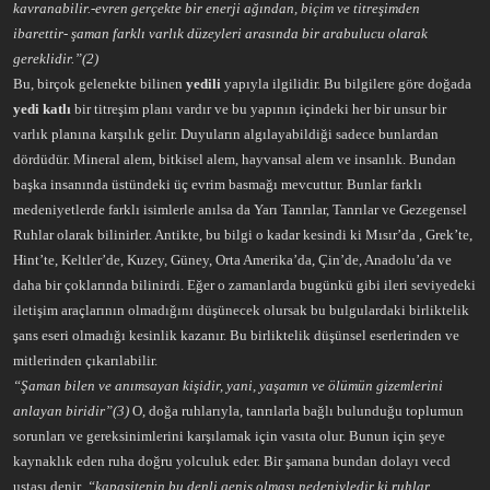
kavranabilir.-evren gerçekte bir enerji ağından, biçim ve titreşimden
ibarettir- şaman farklı varlık düzeyleri arasında bir arabulucu olarak
gereklidir.”(2)
Bu, birçok gelenekte bilinen
yedili
yapıyla ilgilidir. Bu bilgilere göre doğada
yedi katlı
bir titreşim planı vardır ve bu yapının içindeki her bir unsur bir
varlık planına karşılık gelir. Duyuların algılayabildiği sadece bunlardan
dördüdür. Mineral alem, bitkisel alem, hayvansal alem ve insanlık. Bundan
başka insanında üstündeki üç evrim basmağı mevcuttur. Bunlar farklı
medeniyetlerde farklı isimlerle anılsa da Yarı Tanrılar, Tanrılar ve Gezegensel
Ruhlar olarak bilinirler. Antikte, bu bilgi o kadar kesindi ki Mısır’da , Grek’te,
Hint’te, Keltler’de, Kuzey, Güney, Orta Amerika’da, Çin’de, Anadolu’da ve
daha bir çoklarında bilinirdi. Eğer o zamanlarda bugünkü gibi ileri seviyedeki
iletişim araçlarının olmadığını düşünecek olursak bu bulgulardaki birliktelik
şans eseri olmadığı kesinlik kazanır. Bu birliktelik düşünsel eserlerinden ve
mitlerinden çıkarılabilir.
“Şaman bilen ve anımsayan kişidir, yani, yaşamın ve ölümün gizemlerini
anlayan biridir”(3)
O, doğa ruhlarıyla, tanrılarla bağlı bulunduğu toplumun
sorunları ve gereksinimlerini karşılamak için vasıta olur. Bunun için şeye
kaynaklık eden ruha doğru yolculuk eder. Bir şamana bundan dolayı vecd
ustası denir
. “kapasitenin bu denli geniş olması nedeniyledir ki ruhlar