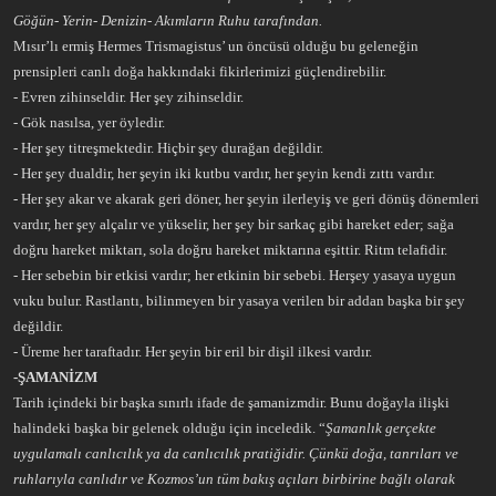
Göğün- Yerin- Denizin- Akımların Ruhu tarafından.
Mısır’lı ermiş Hermes Trismagistus’ un öncüsü olduğu bu geleneğin
prensipleri canlı doğa hakkındaki fikirlerimizi güçlendirebilir.
- Evren zihinseldir. Her şey zihinseldir.
- Gök nasılsa, yer öyledir.
- Her şey titreşmektedir. Hiçbir şey durağan değildir.
- Her şey dualdir, her şeyin iki kutbu vardır, her şeyin kendi zıttı vardır.
- Her şey akar ve akarak geri döner, her şeyin ilerleyiş ve geri dönüş dönemleri
vardır, her şey alçalır ve yükselir, her şey bir sarkaç gibi hareket eder; sağa
doğru hareket miktarı, sola doğru hareket miktarına eşittir. Ritm telafidir.
- Her sebebin bir etkisi vardır; her etkinin bir sebebi. Herşey yasaya uygun
vuku bulur. Rastlantı, bilinmeyen bir yasaya verilen bir addan başka bir şey
değildir.
- Üreme her taraftadır. Her şeyin bir eril bir dişil ilkesi vardır.
-ŞAMANİZM
Tarih içindeki bir başka sınırlı ifade de şamanizmdir. Bunu doğayla ilişki
halindeki başka bir gelenek olduğu için inceledik. “
Şamanlık gerçekte
uygulamalı canlıcılık ya da canlıcılık pratiğidir. Çünkü doğa, tanrıları ve
ruhlarıyla canlıdır ve Kozmos’un tüm bakış açıları birbirine bağlı olarak