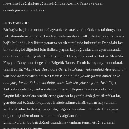
mevsimsel değişimlere uğramadığından Kozmik Yasayı ve onun
cisimleşmesini temsil eder.
-HAYVANLAR:
Bir başka bağlantı biçimi de hayvanlar vasıtasıyladır. Onlar astral dünyanın
net izlenimlerini sunarlar, kendi evrimlerini devam ettirirlerken aynı zamanda
bağlı bulundukları Bütün yararına pratik sunularda bulunurlar. Doğadaki her
bir varlık gibi diğerleri için fiziksel yaşam kaynağıdırlar ama aynı zamanda
tanrıların betimlenişinde de rol oynarlar. Örneğin inek antik Hint ve Mısır’da
Yaşayan Dünyanın simgesidir. Bilgelik Tanrısı Thoth habeş maymunu olarak
temsil edilir
. “Antik kayıtlara göre Osirisin tahtının yakınındaki Ateş gölünün
yanında dört maymun oturur. Onlar ruhun bütün yakarışlarını dinlerler ve
onu yargılarlar. Ruh ancak daha sonra Osirisin şehrine girebilirdi.”
(6)
Antik dünyada hayvanlar erdemlerin sembolleşmesinde vasıta olurlardı.
Bugün bile insanlara niteliklerine göre bir hayvanla özdeşleştirilir fakat bu,
genelde asıl özünden kopmuş bir nitelendirmedir. Bir şaman hayvanların
kollektif ruhuyla ilişkiye geçebilir, bilgileri buradan alabilirdi. Bu doğayı
doğanın içinden okuma sanatı olarak algılanırdı.
Şimdi, kurulan bu bağ doğrultusunda hayvanların temsil ettiği evrensel
niteliklere bir göz atalım.