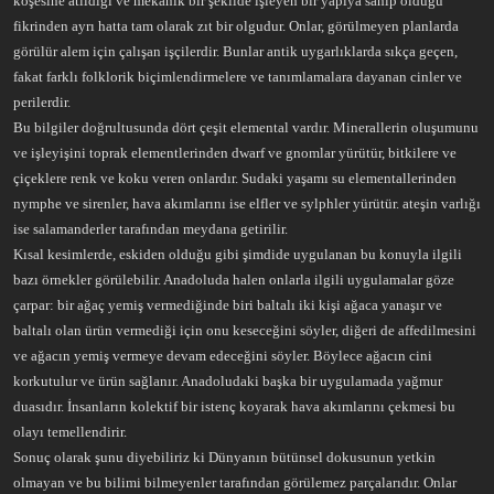
köşesine atıldığı ve mekanik bir şekilde işleyen bir yapıya sahip olduğu
fikrinden ayrı hatta tam olarak zıt bir olgudur. Onlar, görülmeyen planlarda
görülür alem için çalışan işçilerdir. Bunlar antik uygarlıklarda sıkça geçen,
fakat farklı folklorik biçimlendirmelere ve tanımlamalara dayanan cinler ve
perilerdir.
Bu bilgiler doğrultusunda dört çeşit elemental vardır. Minerallerin oluşumunu
ve işleyişini toprak elementlerinden dwarf ve gnomlar yürütür, bitkilere ve
çiçeklere renk ve koku veren onlardır. Sudaki yaşamı su elementallerinden
nymphe ve sirenler, hava akımlarını ise elfler ve sylphler yürütür. ateşin varlığı
ise salamanderler tarafından meydana getirilir.
Kısal kesimlerde, eskiden olduğu gibi şimdide uygulanan bu konuyla ilgili
bazı örnekler görülebilir. Anadoluda halen onlarla ilgili uygulamalar göze
çarpar: bir ağaç yemiş vermediğinde biri baltalı iki kişi ağaca yanaşır ve
baltalı olan ürün vermediği için onu keseceğini söyler, diğeri de affedilmesini
ve ağacın yemiş vermeye devam edeceğini söyler. Böylece ağacın cini
korkutulur ve ürün sağlanır. Anadoludaki başka bir uygulamada yağmur
duasıdır. İnsanların kolektif bir istenç koyarak hava akımlarını çekmesi bu
olayı temellendirir.
Sonuç olarak şunu diyebiliriz ki Dünyanın bütünsel dokusunun yetkin
olmayan ve bu bilimi bilmeyenler tarafından görülemez parçalarıdır. Onlar