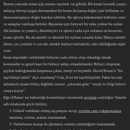
Bunun yanında insan için sonsuz seçenek var gibidir. Bir kısmı kozmik yasayı
anlayıp theosa uygun davranırken bir kısmı da kaosa doğru yani bölünme ve
düzensizleşmeye doğru hareket edebilir. Bu işleyiş bakımından birbirine zıttır
ve amaçlar varoluşu belirler. Hayanlar için bireysel bir zeka yoktur bu onları
ölü kılmaz ve yaratıcı, düzenleyici ve işletici zeka için zekanın en kusursuz
kısmı işletilir. Bu da sürekli ve düzenli bir eylemi zorunlu kılar. Dünya sürekli
döner, yer, yerüstü ve yer altı sürekli faaliyet halindedir, etki edildiğinde tepki
verir.
İnsan dışındaki varlıklarda bilincin yada ruhun olup olmadığı merak
konusudur ve genel kanı bir bilince sahip olmadıklarıdır. Bilinci oluşturan
şeylere baktığımızda karşımıza çıkan, enerji ve biçimdir. David Boum’a “bir
taş bilinçli midir” diye sorulmuş? O da, Evet bir taş bilinçlidir. Fakat bu tam
anlamıyla insani bilinç değildir, tersine , çıkarıma göre “ enerji ve bilgi bilinci
ortaya koyar”.
Eğer Eflatun’ un bahsettiği kozmolojiye incelersek
şeylerin
canlılığını Yasalar
adlı kitabında şöyle belirtir;
1- Göksel varlıkları erimiş taş parçası sayıp,
evrenin canı yokmuşçasına
tanrılara, cinlere, atalara inanmamak.
2- Varlıklarına inanıp da işlerimizi onların yürüttüğüne inanmamak.