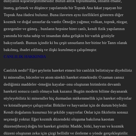
dünyanın kişiselleştirilmesidir. Bütün antik toplumlarda, onların efsane,
a
r
inanış, gelenek ve düşünce yapılarında bir Toprak Ana fakat yaşayan bir
t
i
a
h
Toprak Ana ifadesi buluruz. Buna ilaveten aynı özellikleri gösteren diğer
n
i
kozmik ve doğal unsurlar da vardır. Örneğin yağmur, volkan, toprak, rüzgar,
gezegenler ve güneş... bunların hepsine birer canlı, kendi fizik yapılarının
yanında bir ruha sahip ve insandan daha gelişkin bir varlık gözüyle
bakıyorlardı. Bunun içindir ki bu çeşit unsurların her birine bir Tanrı olarak
bakılmış, ibadet edilmiş ve ilişki kurulmaya çalışılmıştır.
CANLILIK HAKKINDA
Canlılık nedir? Eğer şeylerin hareket etmesi bir canlılık belirtisiyse diyebiliriz
ki mineraller, hücreler ve atom sürekli hareket etmektedir. O zaman cansız
dediğimiz maddeler -örneğin kayalar- onu oluşturan birimlerin devamlı
hareketi sonucu canlı olmaya hak kazanır. Bugün modern bilime dayanarak
söyleyebiliriz ki mineraller hiç durmadan mükemmellik için hareket ediyorlar
ve kristalleşmeye çalışıyorlar. Bitkiler ve hayvanlar için de durum böyledir.
Kendi doğalarını kusursuz bir şekilde yaşıyorlar. Onlar için fikirlerin sonsuz
seçeneği yoktur. Eğer kozmik düzendeki oluşuma bakılırsa kaostan
düzene(theos) doğru bir hareket görülür. Madde, bitki, hayvan ve kozmik
düzeni oluşturan zeka için çizgi bellidir ve ilerleme o yönde gerçekleştirilir.