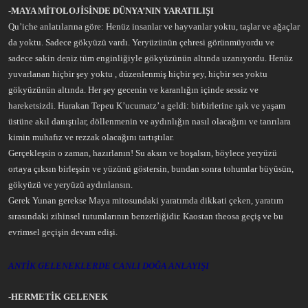
-MAYA MİTOLOJİSİNDE DÜNYA’NIN YARATILIŞI
Qu’iche anlatılarına göre: Henüz insanlar ve hayvanlar yoktu, taşlar ve ağaçlar
da yoktu. Sadece gökyüzü vardı. Yeryüzünün çehresi görünmüyordu ve
sadece sakin deniz tüm enginliğiyle gökyüzünün altında uzanıyordu. Henüz
yuvarlanan hiçbir şey yoktu , düzenlenmiş hiçbir şey, hiçbir ses yoktu
gökyüzünün altında. Her şey gecenin ve karanlığın içinde sessiz ve
hareketsizdi. Hurakan Tepeu K’ucumatz’ a geldi: birbirlerine ışık ve yaşam
üstüne akıl danıştılar, döllenmenin ve aydınlığın nasıl olacağını ve tanrılara
kimin muhafız ve rezzak olacağını tartıştılar.
Gerçekleşsin o zaman, hazırlanın! Su aksın ve boşalsın, böylece yeryüzü
ortaya çıksın birleşsin ve yüzünü göstersin, bundan sonra tohumlar büyüsün,
gökyüzü ve yeryüzü aydınlansın.
Gerek Yunan gerekse Maya mitosundaki yaratımda dikkati çeken, yaratım
sırasındaki zihinsel tutumlarının benzerliğidir. Kaostan theosa geçiş ve bu
evrimsel geçişin devam edişi.
ANTİK GELENEKLERDE CANLI DOĞA ANLAYIŞI
-HERMETİK GELENEK