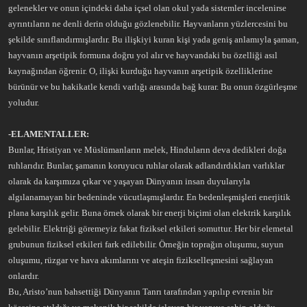
gelenekler ve onun içindeki daha içsel olan okul yada sistemler incelenirse
ayrıntıların ne denli derin olduğu gözlenebilir. Hayvanların yüzlercesini bu
şekilde sınıflandırmışlardır. Bu ilişkiyi kuran kişi yada geniş anlamıyla şaman,
hayvanın arşetipik formuna doğru yol alır ve hayvandaki bu özelliği asıl
kaynağından öğrenir. O, ilişki kurduğu hayvanın arşetipik özelliklerine
bürünür ve bu hakikatle kendi varlığı arasında bağ kurar. Bu onun özgürleşme
yoludur.
-ELAMENTALLER:
Bunlar, Hristiyan ve Müslümanların melek, Hinduların deva dedikleri doğa
ruhlarıdır. Bunlar, şamanın koruyucu ruhlar olarak adlandırdıkları varlıklar
olarak da karşımıza çıkar ve yaşayan Dünyanın insan duyularıyla
algılanamayan bir bedeninde vücutlaşmışlardır. En bedenleşmişleri enerjitik
plana karşılık gelir. Buna örnek olarak bir enerji biçimi olan elektrik karşılık
gelebilir. Elektriği göremeyiz fakat fiziksel etkileri somuttur. Her bir elemetal
grubunun fiziksel etkileri fark edilebilir. Örneğin toprağın oluşumu, suyun
oluşumu, rüzgar ve hava akımlarını ve ateşin fizikselleşmesini sağlayan
onlardır.
Bu, Aristo’nun bahsettiği Dünyanın Tanrı tarafından yapılıp evrenin bir