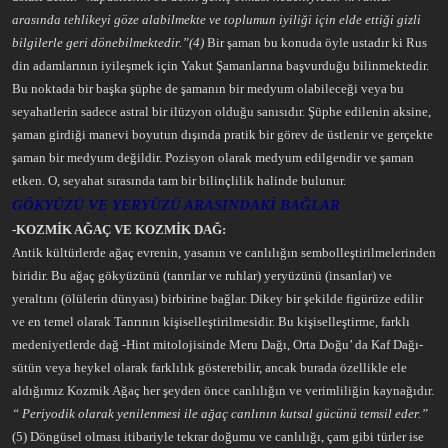
arasında tehlikeyi göze alabilmekte ve toplumun iyiliği için elde ettiği gizli
bilgilerle geri dönebilmektedir.”(4)
Bir şaman bu konuda öyle ustadır ki Rus
din adamlarının iyileşmek için Yakut Şamanlarına başvurduğu bilinmektedir.
Bu noktada bir başka şüphe de şamanın bir medyum olabileceği veya bu
seyahatlerin sadece astral bir ilüzyon olduğu sanısıdır. Şüphe edilenin aksine,
şaman girdiği manevi boyutun dışında pratik bir görev de üstlenir ve gerçekte
şaman bir medyum değildir. Pozisyon olarak medyum edilgendir ve şaman
etken. O, seyahat sırasında tam bir bilinçlilik halinde bulunur.
GÖKYÜZÜ VE YERYÜZÜ ARASINDAKİ BAĞLAR
-KOZMİK AĞAÇ VE KOZMİK DAĞ:
Antik kültürlerde ağaç evrenin, yasanın ve canlılığın sembolleştirilmelerinden
biridir. Bu ağaç gökyüzünü (tanrılar ve ruhlar) yeryüzünü (insanlar) ve
yeraltını (ölülerin dünyası) birbirine bağlar. Dikey bir şekilde figürüze edilir
ve en temel olarak Tanrının kişiselleştirilmesidir. Bu kişiselleştirme, farklı
medeniyetlerde dağ -Hint mitolojisinde Meru Dağı, Orta Doğu’ da Kaf Dağı-
sütün veya heykel olarak farklılık gösterebilir, ancak burada özellikle ele
aldığımız Kozmik Ağaç her şeyden önce canlılığın ve verimliliğin kaynağıdır.
“ Periyodik olarak yenilenmesi ile ağaç canlının kutsal gücünü temsil eder.”
(5) Döngüsel olması itibariyle tekrar doğumu ve canlılığı, çam gibi türler ise