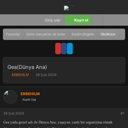
Giriş yap
Kayıt ol
Forumlar
Derin Gerçekler Ve Sırlar
Kadim Bilgelik
Okültizm
Gea(Dünya Ana)
K
B
ERBEHILM
28 Şub 2009
o
a
n
ş
b
l
ERBEHILM
u
a
Kayıtlı Üye
y
n
u
g
b
ı
28 Şub 2009
#1
a
ç
ş
t
Gea yada genel adı ile Dünya Ana; yaşayan, canlı bir organizma olarak
l
a