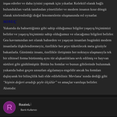
inşaa ederler ve daha iyisini yapmak için yıkarlar. Kolektif olarak bağlı
bulundukları varlık tarafından yönetilirler ve modern insanın kısır döngü
olarak nitelendirdiği doğal fenomenlerin oluşmasında rol oynarlar.
SONUÇ
Yukarıda da bahsettiğimiz gibi sahip olduğumuz bilgiler yaşayış biçimimizi
belirler ve yaşayış biçimimiz sahip olduğumuz ve olacağımız bilgileri belirler.
Gea kavramından net olarak bahseden ve yaşayan insanları bugünkü modern
insanlarla ilişkilendiremeyiz, özellikle her şeye tüketilecek meta gözüyle
bakanlarla. Günümüz insanı, özellikle iletişimin her noktaya ulaşmasıyla tek
bir zihinsel forma bürünmüş aynı tür alışkanlıklara sevk edilmiş ve hayvan
sürüleri gibi güdülmüştür. Bütün bu formlar ve bunun gibilerinde bulunmak
yukarıda bahsi geçen unsurları algılamaya engeldir ancak bu formları
dışlayarak bir bilinçlilik hali elde edilebilinir. Mevlana’ nında dediği gibi
“kişinin değeri aradığı şeyle ölçülür”
ve amaçlar varoluşu belirler.
Alıntıdır.
RazieL`
R
Banlı Kullanıcı