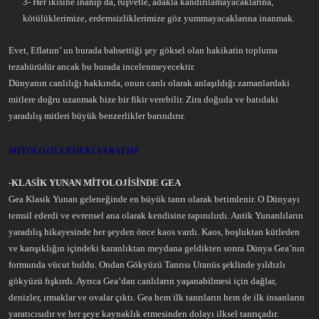
3- Her ikisine inanıp da, rüşvetle, adakla kandırılamayacaklarına,
kötülüklerimize, erdemsizliklerimize göz yummayacaklarına inanmak.
Evet, Eflatun’ un burada bahsettiği şey göksel olan hakikatin topluma
tezahürüdür ancak bu burada incelenmeyecektir.
Dünyanın canlılığı hakkında, onun canlı olarak anlaşıldığı zamanlardaki
mitlere doğru uzanmak bize bir fikir verebilir. Zira doğuda ve batıdaki
yaradılış mitleri büyük benzerlikler barındırır.
MİTOLOJİLERDEKİ YARATIM
-KLASİK YUNAN MİTOLOJİSİNDE GEA
Gea Klasik Yunan geleneğinde en büyük tanrı olarak betimlenir. O Dünyayı
temsil ederdi ve evrensel ana olarak kendisine tapınılırdı. Antik Yunanlıların
yaradılış hikayesinde her şeyden önce kaos vardı. Kaos, boşluktan kütleden
ve karışıklığın içindeki karanlıktan meydana geldikten sonra Dünya Gea’nın
formunda vücut buldu. Ondan Gökyüzü Tanrısı Uranüs şeklinde yıldızlı
gökyüzü fışkırdı. Ayrıca Gea’dan canlıların yaşanabilmesi için dağlar,
denizler, ırmaklar ve ovalar çıktı. Gea hem ilk tanrıların hem de ilk insanların
yaratıcısıdır ve her şeye kaynaklık etmesinden dolayı ilksel tanrıçadır.