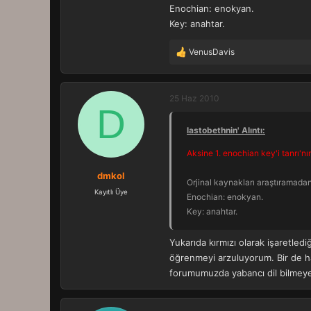
Enochian: enokyan.
Key: anahtar.
VenusDavis
T
e
p
k
25 Haz 2010
D
i
l
lastobethnin' Alıntı:
e
r
Aksine 1. enochian key'i tanrı'nın
:
dmkol
Orjinal kaynakları araştıramadan
Kayıtlı Üye
Enochian: enokyan.
Key: anahtar.
Yukarıda kırmızı olarak işaretle
öğrenmeyi arzuluyorum. Bir de ha
forumumuzda yabancı dil bilmeyen