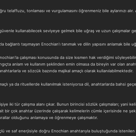
ru telaffuzu, tonlaması ve vurgulamasını öğrenmeniz bile aylarınızı alır.
güvenle kullanabilecek seviyeye gelmek bile uğraş ve uzun çalışmalar gere
la bağlantı taşımayan Enochian'ı tanımak ve dilin yapısını anlamak bile uğ
Enochian'la çalışması konusunda da size kısmen hak verdiğimi söyleyebili
langıçta anlam ve kullanım şeklinden emin olmasa da bireyin var olan anah
ahtarlarla ve sözcük bazında majikal amaçlı olarak kullanılabilmektedir.
maçlı ya da rituellerde kullanılmak isteniyorsa dil, anahtarlarda bahsi geç
şiye iki tür çalışma alanı çıkar. Bunun birincisi sözlük çalışmaları; yani 
 ait bir çok anahtar üzerinde çalışarak kelimelerin cümle içerisinde ne şekil
urallar olduğunu anlamaya ve öğrenmeye çalışmaktır.
lü ve saf enerjisiyle doğru Enochian anahtarıyla buluştuğunda istenilen 