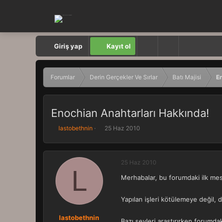
Giriş yap
Kayıt ol
Forumlar
Derin Gerçekler Ve Sırlar
Batı Majisi
E
Enochian Anahtarları Hakkında!
K
B
lastobethnin
25 Haz 2010
o
a
n
ş
b
l
25 Haz 2010
u
a
L
y
n
Merhabalar, bu forumdaki ilk mes
u
g
b
ı
a
ç
Yapılan işleri kötülemeye değil, d
ş
t
l
a
lastobethnin
Bazı şeyleri araştırırken forumdak