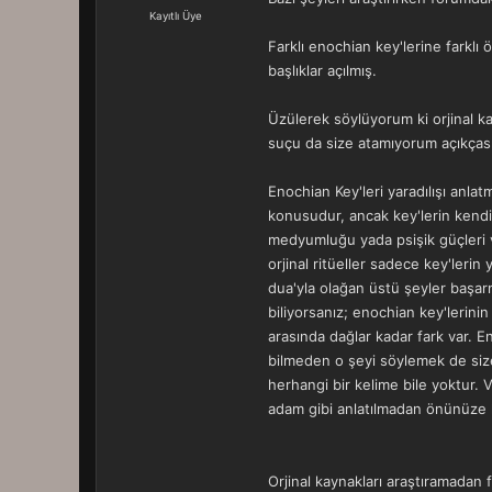
a
r
Kayıtlı Üye
t
i
Farklı enochian key'lerine farklı
a
h
n
i
başlıklar açılmış.
Üzülerek söylüyorum ki orjinal ka
suçu da size atamıyorum açıkçası
Enochian Key'leri yaradılışı anlat
konusudur, ancak key'lerin kendil
medyumluğu yada psişik güçleri 
orjinal ritüeller sadece key'leri
dua'yla olağan üstü şeyler başar
biliyorsanız; enochian key'lerinin
arasında dağlar kadar fark var. E
bilmeden o şeyi söylemek de size 
herhangi bir kelime bile yoktur. V
adam gibi anlatılmadan önünüze k
Orjinal kaynakları araştıramadan f