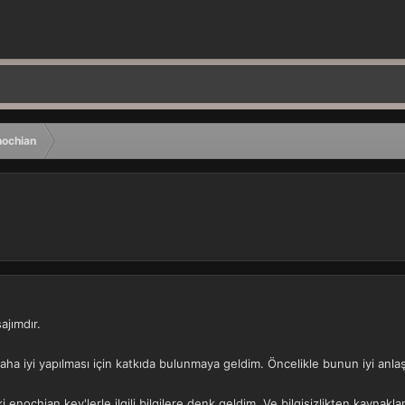
nochian
ajımdır.
aha iyi yapılması için katkıda bulunmaya geldim. Öncelikle bunun iyi anlaş
i enochian key'lerle ilgili bilgilere denk geldim. Ve bilgisizlikten kaynakla