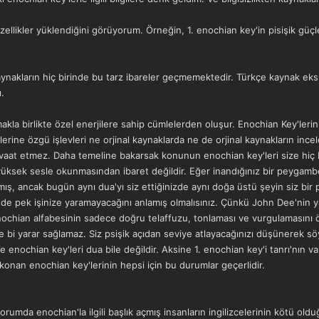
 özellikler yüklendiğini görüyorum. Örneğin, 1. enochian key'in pisişik güç
ynakların hiç birinde bu tarz ibareler geçmemektedir. Türkçe kaynak eksikl
.
makla birlikte özel enerjilere sahip cümlelerden oluşur. Enochian Key'leri
erine özgü işlevleri ne orjinal kaynaklarda ne de orjinal kaynakların incel
vaat etmez. Daha temeline bakarsak konunun enochian key'leri size hiç 
n yüksek sesle okunmasından ibaret değildir. Eğer inandığınız bir peygambe
mış, ancak bugün aynı dua'yı siz ettiğinizde aynı doğa üstü şeyin siz bi
 de pek işinize yaramayacağını anlamış olmalısınız. Çünkü John Dee'nin yap
nochian alfabesinin sadece doğru telaffuzu, tonlaması ve vurgulamasını öğr
bi yarar sağlamaz. Siz psişik açıdan seviye atlayacağınızı düşünerek söyle
e enochian key'leri dua bile değildir. Aksine 1. enochian key'i tanrı'nın va
onan enochian key'lerinin hepsi için bu durumlar geçerlidir.
orumda enochian'la ilgili başlık açmış insanların ingilizcelerinin kötü old