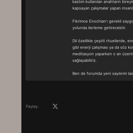
kastım kullanılan anahtarın birey
kapsayan çalışmalar yapan insanlar
Fikrimce Enochian'ı gerekli saygı
yolunda ilerleme getirecektir.
Dil özellikle çeşitli rituellerde, 
gibi enerji çalışması ya da söz k
meditasyon yaparken o an üzerind
sağlayabiliriz.
Ben de forumda yeni sayılırım la
Facebook
X (Twitter)
LinkedIn
Pinterest
Tumblr
WhatsApp
E-posta
Paylaş: