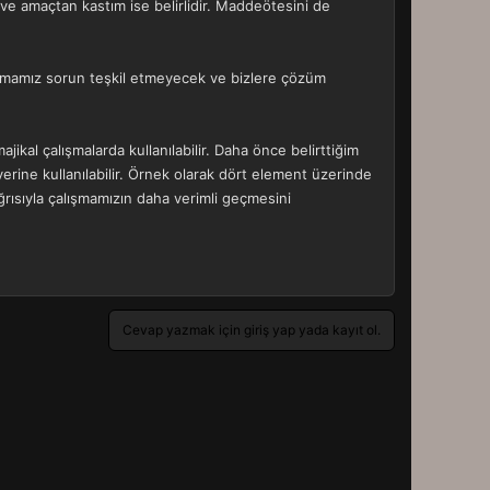
 ve amaçtan kastım ise belirlidir. Maddeötesini de
llanmamız sorun teşkil etmeyecek ve bizlere çözüm
majikal çalışmalarda kullanılabilir. Daha önce belirttiğim
erine kullanılabilir. Örnek olarak dört element üzerinde
rısıyla çalışmamızın daha verimli geçmesini
Cevap yazmak için giriş yap yada kayıt ol.