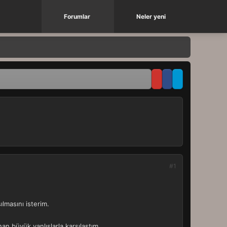
Forumlar
Neler yeni
#1
ılmasını isterim.
nan büyük yanlışlarla karşılaştım.