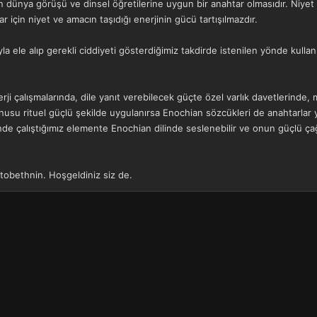
in dünya görüşü ve dinsel öğretilerine uygun bir anahtar olmasıdır. Niyet
 için niyet ve amacın taşıdığı enerjinin gücü tartışılmazdır.
yla ele alıp gerekli ciddiyeti gösterdiğimiz takdirde istenilen yönde ku
enerji çalışmalarında, dile yanıt verebilecek güçte özel varlık davetlerinde, 
onusu rituel güçlü şekilde uygulanırsa Enochian sözcükleri de anahtarlar y
e çalıştığımız elemente Enochian dilinde seslenebilir ve onun güçlü çağ
stobethnin. Hoşgeldiniz siz de.