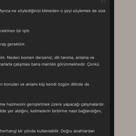
#3
 Ayrıca ne söylediğinizi bilmeden o şeyi söylemek de size
ktiren bir iştir.
raş gerektirir.
rim. Neden kısmen derseniz; dili tanıma, anlama ve
tarlarla çalışması bana mantıklı görünmektedir. Çünkü
en konuları ve anlamı kişi kendi özgün dilinde de
kelime hazinesini genişletmek üzere yapacağı çalışmalardır.
de yer aldığını, kelimelerin birbirine nasıl bağlandığını,
herhangi bir yönde kullanılabilir. Doğru anahtardan