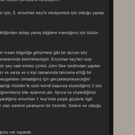
ler için, 5. enochian key'in medyumluk için olduğu yazılıp
iğinden dolayı yanlış bilgilere inandığınız için bütün
nin insanı bilgeliğe götürmesi gibi bir durum söz
emelerinde belirtilmemiştir. Enochian key'leri size
bir şey vaat etmez çünkü John Dee tarafından yapılan
r vs varsa ve o kişi zamanında tanrısına ettiği bir
r peygamber olmadığınız için gerçekleşmeyeceğini
tığı ritüeller'le sizin kendi başınıza söylediğiniz 2 söz
enmeniz bile aylarınızı alır. Ayrıca ne söylediğinizi
diğiniz enochian 1. key'inde psişik güçlerle ilgili
r olan sistemi yaratışının bir özetidir. Sizlere ne olduğu
uğunu var sayarak: