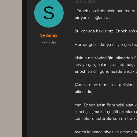
25 Haz 2010
S
''Enochian alfabesinin sadece doğ
bir yarar sağlamaz.''
Bu konuda haklısınız. Enochian'ı 
Sydonay
Kayıtlı Üye
Herhangi bir dünya diliyle çok faz
Kişinin ne söylediğini bilmeden 
seviye çalışmaları sırasında baş
Enochian dili günümüzde ancak an
(Ancak elbette majikal, gelişim a
bilmelidir.)
Yani Enochian'ın öğrencisi olan ki
İkinci çalışma ise çeşitli gruplara
cümleler oluşturulurken ne tip k
Ayrıca kanımca niyet ve amaç güç