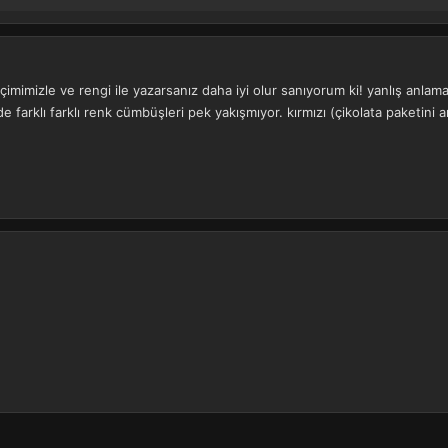
çimimizle ve rengi ile yazarsanız daha iyi olur sanıyorum ki! yanlış anla
arklı farklı renk cümbüşleri pek yakışmıyor. kırmızı (çikolata paketini 