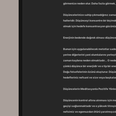
görmenize neden olur. Daha fazla görmek, 
Düşüncelerinize sahip çıkmadığınız zaman ke
halleridir. Düşünceyi konsantre bir biçimd
olmak için hedefe konsantrasyon gücünüzü 
Enerjinin bedende dağınık olması düşüncele
Bunun için uygulanabilecek metotlar sade 
yerine diğerlerini yani olumlularını yerleş
zaman kaybına neden olmaktadır... O neden
çünkü düşünce bir enerjidir ve o tip bir ene
Doğu felsefelerinin özünü oluşturur. Düşün
hedefleriniz nefsani ve size veya başkalar
Düşüncelerin Meditasyonla Pozitife Yönle
Düşüncenin kontrol altına alınması için me
geçişi sağlanmaktadır ve o yüksek titreşi
nefsimiz ve egomuzdan ötürü yaratmışızdır.