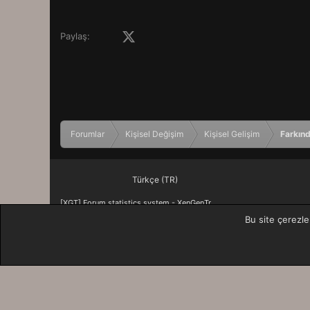
Facebook
X (Twitter)
LinkedIn
Pinterest
Tumblr
WhatsApp
E-posta
Paylaş:
Forumlar
Kişisel Değişim
Kişisel Gelişim
Farkınd
Türkçe (TR)
[XGT] Forum statistics system
- XenGenTr
Bu site çerezle
XenForo 2 Türkçe eTiKeT™ 2020
XenForo theme
by xenfocus