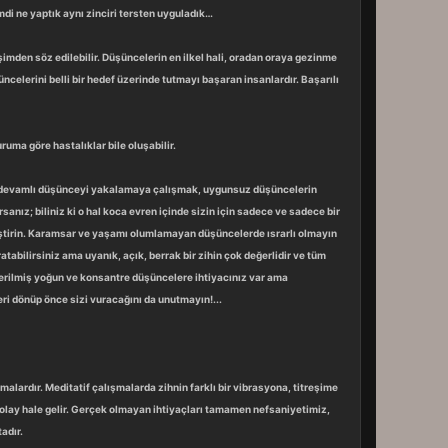
di ne yaptık aynı zinciri tersten uyguladık…
işimden söz edilebilir. Düşüncelerin en ilkel hali, oradan oraya gezinme
ncelerini belli bir hedef üzerinde tutmayı başaran insanlardır. Başarılı
uma göre hastalıklar bile oluşabilir.
r de devamlı düşünceyi yakalamaya çalışmak, uygunsuz düşüncelerin
anız; biliniz ki o hal koca evren içinde sizin için sadece ve sadece bir
iştirin. Karamsar ve yaşamı olumlamayan düşüncelerde ısrarlı olmayın
ratabilirsiniz ama uyanık, açık, berrak bir zihin çok değerlidir ve tüm
nderilmiş yoğun ve konsantre düşüncelere ihtiyacınız var ama
eri dönüp önce sizi vuracağını da unutmayın!...
lardır. Meditatif çalışmalarda zihnin farklı bir vibrasyona, titreşime
kolay hale gelir. Gerçek olmayan ihtiyaçları tamamen nefsaniyetimiz,
adır.