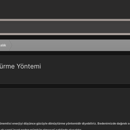
alık
türme Yöntemi
 önemlisi enerjiyi düşünce gücüyle dönüştürme yöntemidir diyebiliriz. Bedenimizde dağınık
ak yanıt "evet neden mümkün olmasın" şeklinde olacaktır.