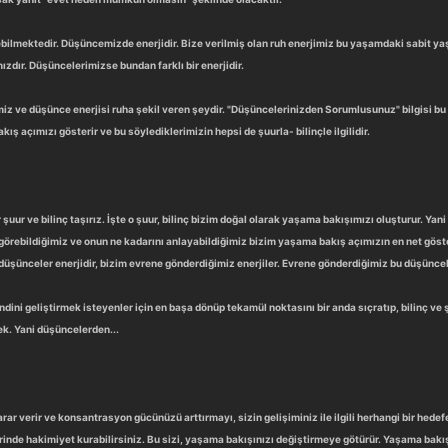
bilmektedir. Düşüncemizde enerjidir. Bize verilmiş olan ruh enerjimiz bu yaşamdaki sabit 
ızdır. Düşüncelerimizse bundan farklı bir enerjidir.
imiz ve düşünce enerjisi ruha şekil veren şeydir. "Düşüncelerinizden Sorumlusunuz" bilgisi bu a
ş açımızı gösterir ve bu söylediklerimizin hepsi de şuurla- bilinçle ilgilidir.
ur ve bilinç taşırız. İşte o şuur, bilinç bizim doğal olarak yaşama bakışımızı oluşturur. Yani
 görebildiğimiz ve onun ne kadarını anlayabildiğimiz bizim yaşama bakış açımızın en net göst
düşünceler enerjidir, bizim evrene gönderdiğimiz enerjiler. Evrene gönderdiğimiz bu düşüncel
ni geliştirmek isteyenler için en başa dönüp tekamül noktasını bir anda sıçratıp, bilinç v
k. Yani düşüncelerden...
ar verir ve konsantrasyon gücünüzü arttırmayı, sizin gelişiminiz ile ilgili herhangi bir hed
zerinde hakimiyet kurabilirsiniz. Bu sizi, yaşama bakışınızı değiştirmeye götürür. Yaşama ba