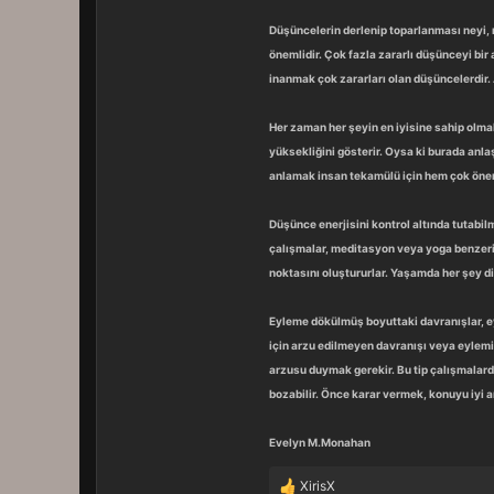
Düşüncelerin derlenip toparlanması neyi, 
önemlidir. Çok fazla zararlı düşünceyi bi
inanmak çok zararları olan düşüncelerdir.
Her zaman her şeyin en iyisine sahip olmak
yüksekliğini gösterir. Oysa ki burada anla
anlamak insan tekamülü için hem çok önemli
Düşünce enerjisini kontrol altında tutabil
çalışmalar, meditasyon veya yoga benzeri u
noktasını oluştururlar. Yaşamda her şey d
Eyleme dökülmüş boyuttaki davranışlar, ey
için arzu edilmeyen davranışı veya eylem
arzusu duymak gerekir. Bu tip çalışmalard
bozabilir. Önce karar vermek, konuyu iyi 
Evelyn M.Monahan
XirisX