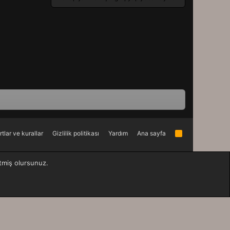
rtlar ve kurallar
Gizlilik politikası
Yardım
Ana sayfa
R
S
S
etmiş olursunuz.