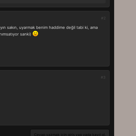
#2
mayın sakın, uyarmak benim haddime değil tabi ki, ama
anımsatıyor sanki)
#3
Cevap yazmak için giriş yap yada kayıt ol.