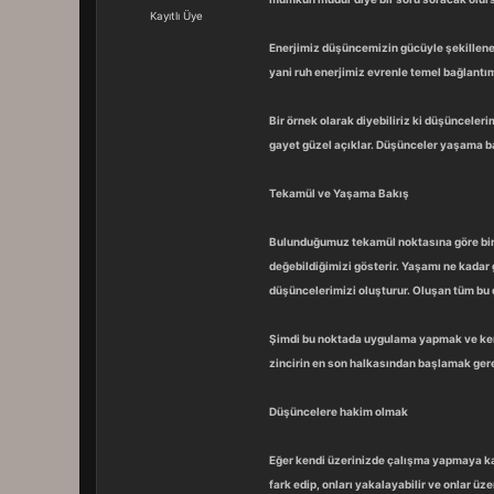
a
r
Kayıtlı Üye
t
i
a
h
Enerjimiz düşüncemizin gücüyle şekillene
n
i
yani ruh enerjimiz evrenle temel bağlantım
Bir örnek olarak diyebiliriz ki düşünceler
gayet güzel açıklar. Düşünceler yaşama bakı
Tekamül ve Yaşama Bakış
Bulunduğumuz tekamül noktasına göre bir şu
değebildiğimizi gösterir. Yaşamı ne kadar
düşüncelerimizi oluşturur. Oluşan tüm bu 
Şimdi bu noktada uygulama yapmak ve kendi
zincirin en son halkasından başlamak gere
Düşüncelere hakim olmak
Eğer kendi üzerinizde çalışma yapmaya kar
fark edip, onları yakalayabilir ve onlar ü