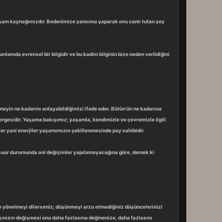
yaşam kaynağımızdır. Bedenimize yansıma yaparak onu canlı tutan şey
nlamda evrensel bir bilgidir ve bu kadim bilginin bize neden verildiğini
 neyin ne kadarını anlayabildiğimizi ifade eder. Bütün’ün ne kadarına
ergesidir. Yaşama bakışımız; yaşamla, kendimizle ve çevremizle ilgili
er yani enerjiler yaşamımızın şekillenmesinde pay sahibidir.
e şuur durumunda ani değişimler yapılamayacağına göre, demek ki
efe yönelmeyi dilerseniz; düşünmeyi arzu etmediğiniz düşüncelerinizi
kışınızın değişmesi ona daha fazlasına değmenize, daha fazlasını