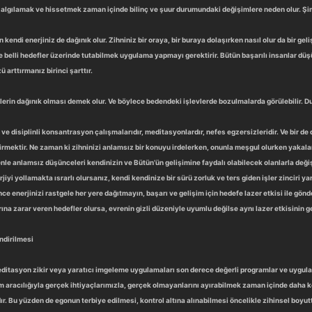
algılamak ve hissetmek zaman içinde bilinç ve şuur durumundaki değişimlere neden olur. Şim
ndi enerjiniz de dağınık olur. Zihniniz bir oraya, bir buraya dolaşırken nasıl olur da bir gel
e belli hedefler üzerinde tutabilmek uygulama yapmayı gerektirir. Bütün başarılı insanlar düşü
arttırmanız birinci şarttır.
rin dağınık olması demek olur. Ve böylece bedendeki işlevlerde bozulmalarda görülebilir. Dur
ve disiplinli konsantrasyon çalışmalarıdır, meditasyonlardır, nefes egzersizleridir. Ve bi
tirmektir. Ne zaman ki zihninizi anlamsız bir konuyu irdelerken, onunla meşgul olurken yakalars
le anlamsız düşünceleri kendinizin ve Bütün’ün gelişimine faydalı olabilecek olanlarla değ
rjiyi yollamakta ısrarlı olursanız, kendi kendinize bir sürü zorluk ve ters giden işler zinciri ya
ce enerjinizi rastgele her yere dağıtmayın, başarı ve gelişim için hedefe lazer etkisi ile gö
ına zarar veren hedefler olursa, evrenin gizli düzeniyle uyumlu değilse aynı lazer etkisinin g
ndirilmesi
ditasyon zikir veya yaratıcı imgeleme uygulamaları son derece değerli programlar ve uygulama
m aracılığıyla gerçek ihtiyaçlarımızla, gerçek olmayanlarını ayırabilmek zaman içinde daha 
 Bu yüzden de egonun terbiye edilmesi, kontrol altına alınabilmesi öncelikle zihinsel boyutt