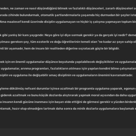
neden, ne zaman ve nasıl düşündüğünü bilmek ve fazlalıklı düşünceleri, zararlı düşünceleri a
r arada zihinde bulundurmak, otomatik şartlandırmalarla yaşamda hiç durmadan bir şeyler is
 Ama maalesef kendi üzerinde disiplin uygulamayan ve hiçbir iç çalışma yapmayan toplum bir
 gibi yanlış bir kanı yaygındır. Neye göre iyi diye sormak gerekir ya da gerçek iyi nedir? de
şılması gereken şey, tüm ezoterik ve doğu öğretilerinin temeli olan “ne kadar az şeye sahip ol
 bir aşamadır, hem de insanı bir realiteden diğerine sıçratacak güçte bir bilgidir.
mek için en önemli uygulamalar düşünce boyutunda yapılabilecek değişiklikler ve uygulamalard
ygulamalar, arınma programları, fazlalıkların atılması için yapılan kendini bilme çalışmaları
isiplin ve uygulama ile değişebilir amaç disiplinin ve uygulamaların önemini kavramaktadır.
leme dökülmüş nefsani durumlar içinse azaltmalı bir programla uygulama yaparak, egonun ger
i giderek azaltmak ve bunu küçük dozlarda alıştırarak yapmak moral açısından da daha uygu
a insanın kendi gücüne inanması için başarı elde ettiğini de görmesi gerekir o yüzden birde
anlamak, hazır olup olmadığını tartmak daha sonra da minik dozlarla uygulamalara başlamak en