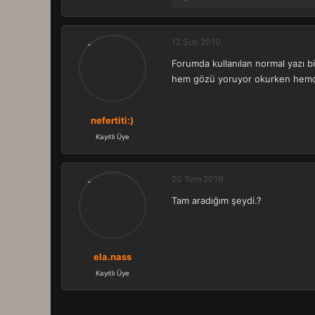
T
e
p
k
12 Şub 2010
i
Forumda kullanılan normal yazı bi
l
e
hem gözü yoruyor okurken hemde f
r
:
nefertiti:)
Kayıtlı Üye
20 Tem 2019
Tam aradığım şeydi.?
ela.nass
Kayıtlı Üye