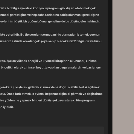
deta bir bilgisayardaki koruyucu program gibi dışarı atabilmek çok
tenmesi gerektiğine ve hep daha fazlasına sahip olunması gerektiğine
eylerinin büyük bir çoğunluğuna, geneline de bu düşünceler hakimdir.
mekte yeterlidir. Bu tip soruları sormadan hiç durmadan istemek egonun
ursanız aslında o kadar çok şeye sahip olacaksınız!” bilgisidir ve bunu
ır. Ayrıca yüksek enerjili ve kıymetli kitapların okunması, zihinsel
 öncelikli olarak zihinsel boyutta yapılan uygulamalardır ve başlangıç
eksiz çıkışlarını giderek kısmak daha doğru olabilir. Nefsi eğitmek
ndur. Önce fark etmek, o eylemi beğenmediğimizi görmek ve değiştirme
nbire yüklenme yapmak bir geri dönüş şoku yaratarak, tüm programı
 iyisidir.