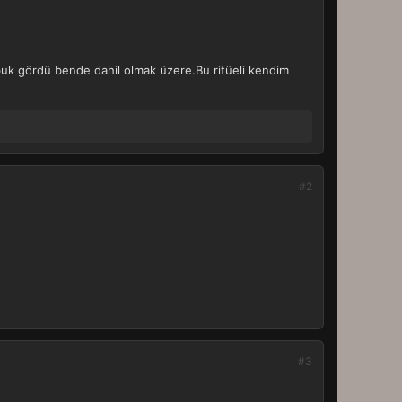
abuk gördü bende dahil olmak üzere.Bu ritüeli kendim
#2
#3