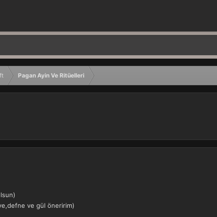
ft
Pagan Ayin Ve Ritüelleri
olsun)
iye,defne ve gül öneririm)