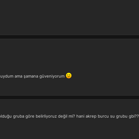
e duydum ama şamana güveniyorum
lduğu gruba göre belirliyoruz değil mi? hani akrep burcu su grubu gbi??