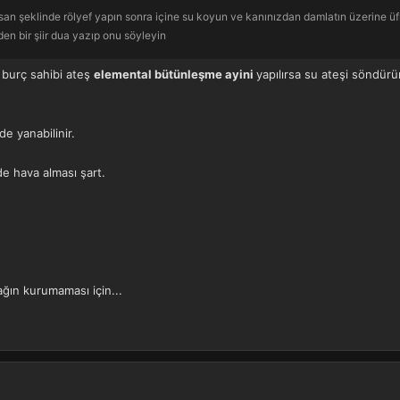
nsan şeklinde rölyef yapın sonra içine su koyun ve kanınızdan damlatın üzerine ü
en bir şiir dua yazıp onu söyleyin
 burç sahibi ateş
elemental bütünleşme ayini
yapılırsa su ateşi söndürü
e yanabilinir.
e hava alması şart.
ağın kurumaması için...