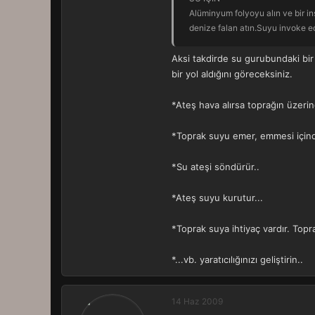
Alüminyum folyoyu alın ve bir i
denize falan atın.Suyu invoke ed
Aksi takdirde su gurubundaki bir
bir yol aldığını göreceksiniz.
*Ateş hava alırsa toprağın üzerind
*Toprak suyu emer, emmesi içind
*Su ateşi söndürür..
*Ateş suyu kurutur...
*Toprak suya ihtiyaç vardır. Topr
*...vb. yaratıcılığınızı geliştirin..
14 Haz 2009