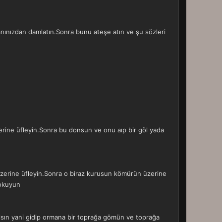
anınızdan damlatın.Sonra bunu ateşe atın ve şu sözleri
erine üfleyin.Sonra bu donsun ve onu aıp bir göl yada
e üzerine üfleyin.Sonra o biraz kurusun kömürün üzerine
 okuyun
alsın yani gidip ormana bir toprağa gömün ve toprağa