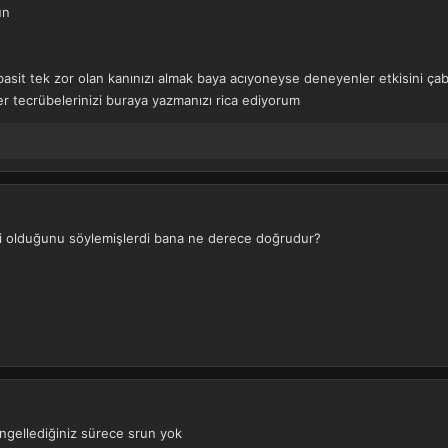
un
 basit tek zor olan kanınızı almak baya acıyoneyse deneyenler etkisini ç
r tecrübelerinizi buraya yazmanızı rica ediyorum
keli olduğunu söylemişlerdi bana ne derece doğrudur?
engellediğiniz sürece srun yok