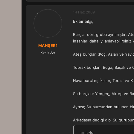
14 Haz 2009
Ek bir bilgi,
Burçlar dört gruba ayrılmıştır: At
insanları daha iyi anlayabilirsiniz.
MAHŞER1
Kayıtlı Üye
Ateş burçları ;Koç, Aslan ve Yay'dı
Toprak burçları; Boğa, Başak ve Oğ
Hava burçları; İkizler, Terazi ve K
Su burçları; Yengeç, Akrep ve Balı
Ayrıca; Su burcundan bulunan bir
Arkadaşın dediği gibi Su gurubuna
SU İÇİN