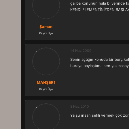
galiba konunun hala bi yerind
KENDİ ELEMENTİNİZDEN BAŞLAYIN D
Şaman
Kayıtlı Üye
14 Haz 2009
Senin açtığın konuda bir burç ke
buraya paylaştım.. sen yazmasayd
MAHŞER1
Kayıtlı Üye
8 Haz 2010
Ya şu insan şekli vermek çok 