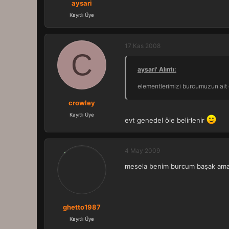
aysari
Kayıtlı Üye
17 Kas 2008
C
aysari' Alıntı:
elementlerimizi burcumuzun ait o
crowley
Kayıtlı Üye
evt genedel öle belirlenir
4 May 2009
mesela benim burcum başak ama a
ghetto1987
Kayıtlı Üye