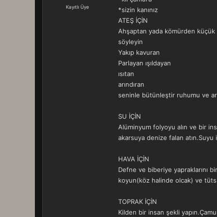
a
r
Kayıtlı Üye
*sizin kanınız
t
i
ATEŞ İÇİN
a
h
n
i
Ahşaptan yada kömürden küçük bir
söyleyin
Yakıp kavuran
Parlayan ışıldayan
ısıtan
arındıran
seninle bütünleştir ruhumu ve ar
SU İÇİN
Alüminyum folyoyu alın ve bir in
akarsuya denize falan atın.Suyu 
HAVA İÇİN
Defne ve biberiye yapraklarını bi
koyun(köz halinde olcak) ve tüts
TOPRAK İÇİN
Kilden bir insan şekli yapın.Çam