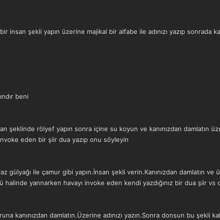
 insan şekli yapın üzerine majikal bir alfabe ile adınızı yazıp sonrada k
ındır beni
san şeklinde rölyef yapın sonra içine su koyun ve kanınızdan damlatın üz
invoke eden bir şiir dua yazıp onu söyleyin
raz gülyağı ile çamur gibi yapın.İnsan şekli verin.Kanınızdan damlatın v
ü halinde yannarken havayı invoke eden kendi yazdığınız bir dua şiir vs
uruna kanınızdan damlatın.Üzerine adınızı yazın.Sonra donsun bu şekli k