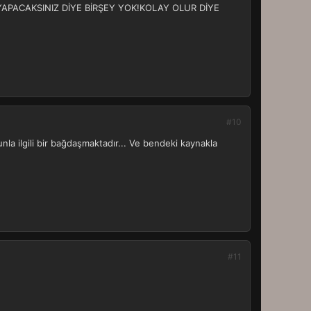
I YAPACAKSINIZ DİYE BİRŞEY YOK!KOLAY OLUR DİYE
#10
la ilgili bir bağdaşmaktadır... Ve bendeki kaynakla
#11