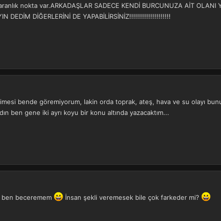
e karanlık nokta var.ARKADAŞLAR SADECE KENDİ BURCUNUZA AİT OLAN
EDİM DİĞERLERİNİ DE YAPABİLİRSİNİZ!!!!!!!!!!!!!!!!!!!!!
limesi bende göremiyorum, lakin orda toprak, ateş, hava ve su olayı bunun
ın ben gene iki ayrı koyu bir konu altında yazacaktım...
zor ben beceremem
İnsan şekli veremesek bile çok farkeder mi?