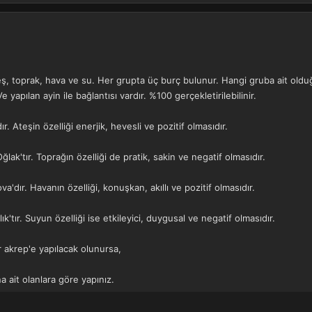
eş, toprak, hava ve su. Her grupta üç burç bulunur. Hangi gruba ait olduğun
Ve yapılan ayin ile bağlantısı vardır. %100 gerçekletirilebilinir.
r. Ateşin özelliği enerjik, hevesli ve pozitif olmasıdır.
lak'tır. Toprağın özelliği de pratik, sakin ve negatif olmasıdır.
ova'dır. Havanın özelliği, konuşkan, akıllı ve pozitif olmasıdır.
k'tır. Suyun özelliği ise etkileyici, duygusal ve negatif olmasıdır.
 akrep'e yapılacak olunursa,
 ait olanlara göre yapınız.