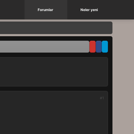
Forumlar
Neler yeni
#1