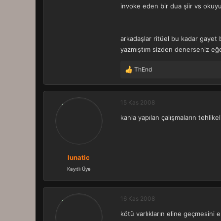
invoke eden bir dua şiir vs okuy
arkadaşlar ritüel bu kadar gayet
yazmıştım sizden denerseniz eğe
ThEnd
T
e
p
k
15 Kas 2008
i
kanla yapılan çalışmaların tehli
l
e
r
:
lunatic
Kayıtlı Üye
16 Kas 2008
kötü varlıkların eline geçmesini 