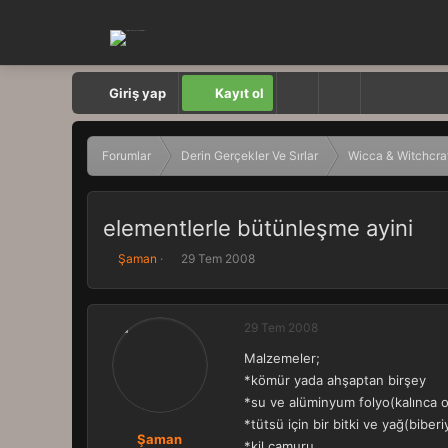
Giriş yap
Kayıt ol
Forumlar
Derin Gerçekler Ve Sırlar
Wicca & Witchcra
elementlerle bütünleşme ayini
K
B
Şaman
29 Tem 2008
o
a
n
ş
b
l
29 Tem 2008
u
a
y
n
Malzemeler;
u
g
*kömür yada ahşaptan birşey
b
ı
a
ç
*su ve alüminyum folyo(kalınca 
ş
t
*tütsü için bir bitki ve yağ(biber
l
a
Şaman
*kil çamuru