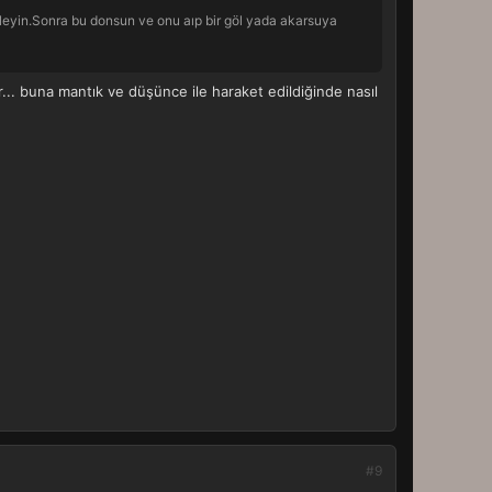
fleyin.Sonra bu donsun ve onu aıp bir göl yada akarsuya
r... buna mantık ve düşünce ile haraket edildiğinde nasıl
#9