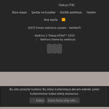
Türkçe (TR)
Bize ulaşın
Şartlar ve kurallar
Gizlilik politikası
Yardım
Ana sayfa
R
S
S
[XGT] Forum statistics system
- XenGenTr
XenForo 2 Türkçe eTiKeT™ 2020
XenForo theme
by xenfocus
Bu site çerezler kullanır. Bu siteyi kullanmaya devam ederek çerez
kullanımımızı kabul etmiş olursunuz.
Kabul
Daha fazla bilgi edin…
Forumlar
Neler Yeni
Giriş Yap
Kayıt Ol