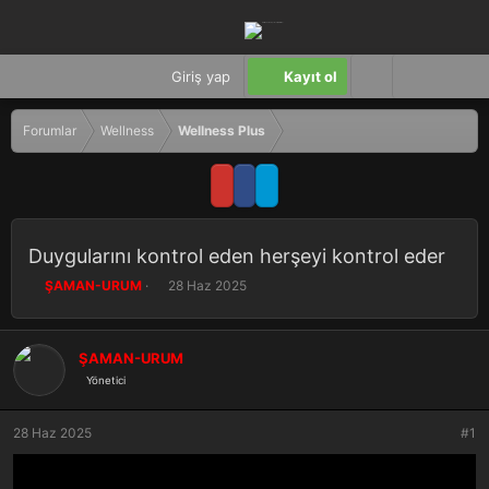
Giriş yap
Kayıt ol
Forumlar
Wellness
Wellness Plus
Duygularını kontrol eden herşeyi kontrol eder
K
B
ŞAMAN-URUM
28 Haz 2025
o
a
n
ş
b
l
ŞAMAN-URUM
u
a
Yönetici
y
n
u
g
b
ı
28 Haz 2025
#1
a
ç
ş
t
l
a