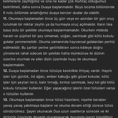
kelimelerle zayıflığımız ve ona ne kadar çok muhtaç olduğumuz
belirtilmeli, daha sonra Duaya başlanmalıdır. Büyü bozma bölümünde
6 nolu bölümde anlattığımız duaya benzer dualar da olabilir.
11.
Okumaya başlamadan önce üç gün veya en azından bir gün oruç
tutulmalı bir miktar zeytin ya da hurmayla oruç açılmalıdır. Karın tıka
basa dolu bir şekilde okumaya başlanmamalıdır. Okurken midede
haram ve şüpheli bir şey olmamalı, soğan, sarımsak gibi kötü kokulu
gıdalar yenmemelidir. Okuma zamanında hayvansal gıdalardan perhiz
edilmelidir. Bu şartlar yerine getirildikten sonra kıbleye doğru
yönelerek rahat edecek bir şekilde hatta mümkünse iki dizinin
üzerine oturmalı ve eller dizin üzerinde huşu ile okumaya
başlanmalıdır.
12.
Duaya başlamadan önce tütsüye kesinlikle ihtiyaç vardır. Hayırlı
işler için günlük, öd ağacı, amber kabuğu gibi güzel kokular, kötü
işler için şeytan tersi, katır tırnağı, kırmızı sarımsak, keçi kılı gibi kötü
kokulu tütsüler kullanılır. Eğer yapacağınız işlerin özel tütsüleri varsa
o tütsüler kullanılır.
13.
Okumaya başlamadan önce tütsü hazırlanır, niyetle beraber
yavaş yavaş yakılmaya başlanır ve okuma devam ettiği sürece tütsü
söndürülmez. Şayet okunacak Dua uzun saatlerce sürecek ve iki
dizinizin üzerinde devamlı oturamayacak durumda iseniz istediğiniz