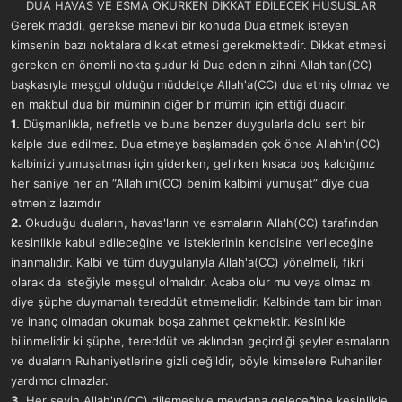
ş
t
DUA HAVAS VE ESMA OKURKEN DİKKAT EDİLECEK HUSUSLAR​
l
a
Gerek maddi, gerekse manevi bir konuda Dua etmek isteyen
a
r
kimsenin bazı noktalara dikkat etmesi gerekmektedir. Dikkat etmesi
t
i
gereken en önemli nokta şudur ki Dua edenin zihni Allah'tan(CC)
a
h
n
i
başkasıyla meşgul olduğu müddetçe Allah'a(CC) dua etmiş olmaz ve
en makbul dua bir müminin diğer bir mümin için ettiği duadır.
1.
Düşmanlıkla, nefretle ve buna benzer duygularla dolu sert bir
kalple dua edilmez. Dua etmeye başlamadan çok önce Allah'ın(CC)
kalbinizi yumuşatması için giderken, gelirken kısaca boş kaldığınız
her saniye her an “Allah'ım(CC) benim kalbimi yumuşat” diye dua
etmeniz lazımdır
2.
Okuduğu duaların, havas'ların ve esmaların Allah(CC) tarafından
kesinlikle kabul edileceğine ve isteklerinin kendisine verileceğine
inanmalıdır. Kalbi ve tüm duygularıyla Allah'a(CC) yönelmeli, fikri
olarak da isteğiyle meşgul olmalıdır. Acaba olur mu veya olmaz mı
diye şüphe duymamalı tereddüt etmemelidir. Kalbinde tam bir iman
ve inanç olmadan okumak boşa zahmet çekmektir. Kesinlikle
bilinmelidir ki şüphe, tereddüt ve aklından geçirdiği şeyler esmaların
ve duaların Ruhaniyetlerine gizli değildir, böyle kimselere Ruhaniler
yardımcı olmazlar.
3.
Her şeyin Allah'ın(CC) dilemesiyle meydana geleceğine kesinlikle