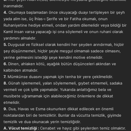
inanmalıdır.
4.
Okumaya başlamadan önce okuyacağı duayı tertipleyen bir şeyh
yada alim ise, üç İhlas-ı Şerife ve bir Fatiha okumalı, onun
Ruhaniyetine hediye etmeli, ondan yardım dilemelidir veya bildiği bir
Kamil insan varsa yapacağı işi ona söylemeli ve onun ruhani olarak
yardımını almalıdır.
5.
Duygusal ve fiziksel olarak kendini her şeyden arındırmalı, hiçbir
şey düşünmemeli, hiçbir şeyle meşgul olmamalı sadece olmasını,
yerine gelmesini istediği şeye kendini motive etmelidir.
6.
Dinen, ahlaken kötü, aşağılık bütün düşünceleri aklından ve
kalbinden atmalıdır.
7.
Mümkünse duasını yapmak için tenha bir yere çekilmelidir.
8.
Günah işlememeli, yalan söylememeli, gıybet etmemeli, sadaka
vermeli ve çok iyilik yapmalıdır. Yukarıda anlattığımız bela ve
musibete uğramamak için alabileceğimiz önlemlere de dikkat
etmelidir.
9.
Dua, Havas ve Esma okunurken dikkat edilecek en önemli
noktalardan biri de temizliktir. Bunlar da vücutta temizlik, giyimde
temizlik ve dua okunacak yerin temizliğidir.
A. Vücut temizliği :
Cenabet ve hayız gibi şeylerden temiz olmaktır.