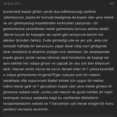
r
19 Şub 2011
#5
:
burda kedi kopek girilen yerde dua edilmeyecegi yazilmis
,bilemiyorum ,baska bir konuda basliginda da kopek olan yere melek
ve cin gelmeyecegi kopeklerden korktuklari yaziyordu- cin
gelmemesine sevindimde melek gelmemesi konusu aklima takildi-
.Benim kucuk bir kopegim var canim gibi seviyorum benim icin
aileden birinden farksiz. Evde girmedigi oda ve yer yok ,ama cok
temizdir haftada bir banyosunu yapar disari cikip iceri girdiginde
tarar temizleriz ki disarinin pisligini eve tasimasin ,bir arkadasimda
kopek gezen yerde namaz kilinmaz dedi kendisinin de kopegi var
ayni sekilde her odaya giriyor ve yapcak bir sey yok ben kiliyorum
dedi. Hayvan temiz olursa da sorun devam eder mi ? yoksa kesinlikli
o odaya girmememsi mi gerek?Eger oyleyse evin bir odasini
yasaklayip silip supurursek ibadet etmek icin uygun bir mekan
haline tekrar gelir mi ? gercekten kopek olan yere melek girmez mi
girmezse sebebi nedir ,cunku cok masum ve guzel canlilar art niyet
tasimayan sonsuz sadakatla bagli bu canlilardan Meleklerin
hoslanmamasinin sebebi ne ? Gercekten cok merak ettigim bir konu
yardimci olursaniz sevinirim.