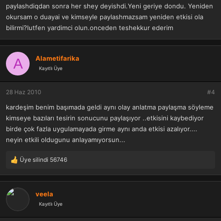
paylashdiqdan sonra her shey deyishdi.Yeni geriye dondu. Yeniden
okursam o duayai ve kimseyle paylashmazsam yeniden etkisi ola
bilirmi?lutfen yardimci olun.onceden teshekkur ederim
Alametifarika
A
Kayıtlı Üye
28 Haz 2010
#4
kardeşim benim başımada geldi aynı olay anlatma paylaşma söyleme
kimseye bazıları tesirin sonucunu paylaşıyor ..etkisini kaybediyor
birde çok fazla uygulamayada girme aynı anda etkisi azalıyor....
neyin etkili oldugunu anlayamıyorsun...
Üye silindi 56746
T
e
p
k
veela
i
Kayıtlı Üye
l
e