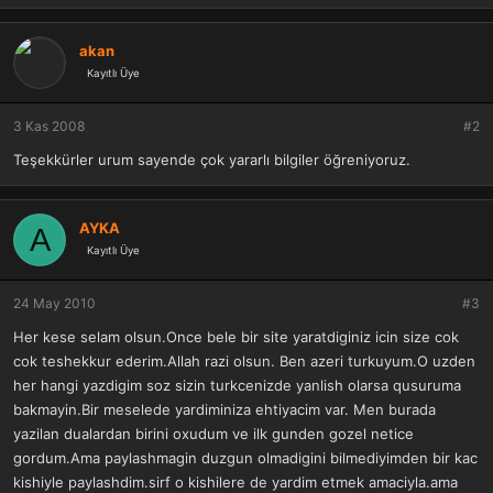
e
p
k
akan
i
Kayıtlı Üye
l
e
r
3 Kas 2008
#2
:
Teşekkürler urum sayende çok yararlı bilgiler öğreniyoruz.
AYKA
A
Kayıtlı Üye
24 May 2010
#3
Her kese selam olsun.Once bele bir site yaratdiginiz icin size cok
cok teshekkur ederim.Allah razi olsun. Ben azeri turkuyum.O uzden
her hangi yazdigim soz sizin turkcenizde yanlish olarsa qusuruma
bakmayin.Bir meselede yardiminiza ehtiyacim var. Men burada
yazilan dualardan birini oxudum ve ilk gunden gozel netice
gordum.Ama paylashmagin duzgun olmadigini bilmediyimden bir kac
kishiyle paylashdim.sirf o kishilere de yardim etmek amaciyla.ama