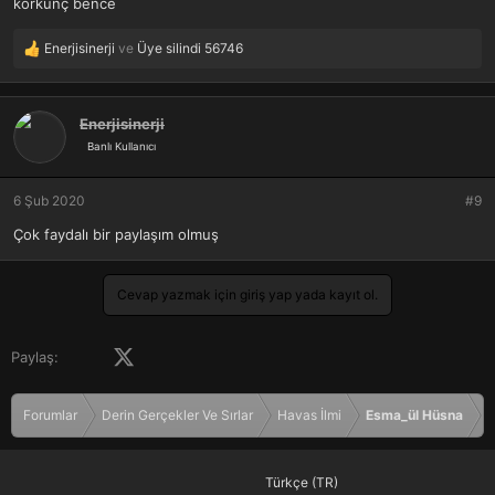
korkunç bence
Enerjisinerji
ve
Üye silindi 56746
T
e
p
k
Enerjisinerji
i
Banlı Kullanıcı
l
e
r
6 Şub 2020
#9
:
Çok faydalı bir paylaşım olmuş
Cevap yazmak için giriş yap yada kayıt ol.
Facebook
X (Twitter)
LinkedIn
Pinterest
Tumblr
WhatsApp
E-posta
Paylaş:
Forumlar
Derin Gerçekler Ve Sırlar
Havas İlmi
Esma_ül Hüsna
Türkçe (TR)