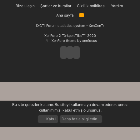
Bize ulaşın
Şartlar ve kurallar
Gizlilik politikası
Yardım
Ana sayfa
R
S
S
[XGT] Forum statistics system
- XenGenTr
XenForo 2 Türkçe eTiKeT™ 2020
XenForo theme
by xenfocus
Bu site çerezler kullanır. Bu siteyi kullanmaya devam ederek çerez
kullanımımızı kabul etmiş olursunuz.
Kabul
Daha fazla bilgi edin…
Forumlar
Neler Yeni
Giriş Yap
Kayıt Ol