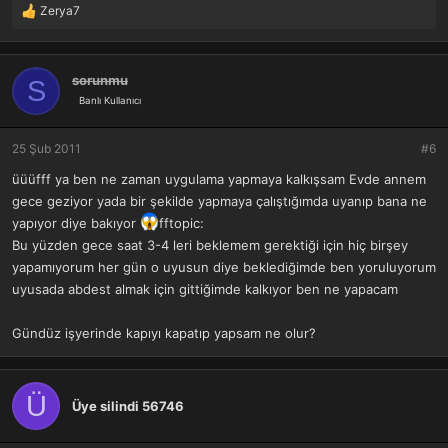
Zerya7
T
e
p
k
sorunmu
S
i
Banlı Kullanıcı
l
e
r
25 Şub 2011
#6
:
üüüfff ya ben ne zaman uygulama yapmaya kalkışsam Evde annem
gece geziyor yada bir şekilde yapmaya çalıştığımda uyanıp bana ne
yapıyor diye bakıyor
fftopic:
Bu yüzden gece saat 3-4 leri beklemem gerektiği için hiç birşey
yapamıyorum her gün o uyusun diye beklediğimde ben yoruluyorum
uyusada abdest almak için gittiğimde kalkıyor ben ne yapacam
Gündüz işyerinde kapıyı kapatıp yapsam ne olur?
Ü
Üye silindi 56746