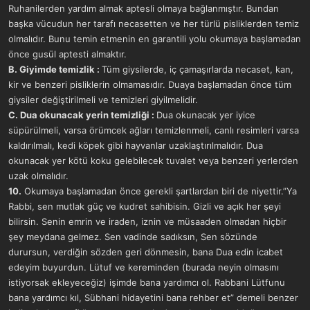
Ruhanilerden yardım almak aptesli olmaya bağlanmıştır. Bundan
başka vücudun her tarafı necasetten ve her türlü pisliklerden temiz
olmalıdır. Bunu temin etmenin en garantili yolu okumaya başlamadan
önce gusül aptesti almaktır.
B. Giyimde temizlik :
Tüm giysilerde, iç çamaşırlarda necaset, kan,
kir ve benzeri pisliklerin olmamasıdır. Duaya başlamadan önce tüm
giysiler değiştirilmeli ve temizleri giyilmelidir.
C. Dua okunacak yerin temizliği :
Dua okunacak yer iyice
süpürülmeli, varsa örümcek ağları temizlenmeli, canlı resimleri varsa
kaldırılmalı, kedi köpek gibi hayvanlar uzaklaştırılmalıdır. Dua
okunacak yer kötü koku gelebilecek tuvalet veya benzeri yerlerden
uzak olmalıdır.
10.
Okumaya başlamadan önce gerekli şartlardan biri de niyettir.”Ya
Rabbi, sen mutlak güç ve kudret sahibisin. Gizli ve açık her şeyi
bilirsin. Senin emrin ve iraden, iznin ve müsaaden olmadan hiçbir
şey meydana gelmez. Sen vadinde sadıksın, Sen sözünde
durursun, verdiğin sözden geri dönmesin, bana Dua edin icabet
edeyim buyurdun. Lütuf ve kereminden (burada neyin olmasını
istiyorsak ekleyeceğiz) işimde bana yardımcı ol. Rabbani Lütfunu
bana yardımcı kıl, Sübhani hidayetini bana rehber et” demeli benzer