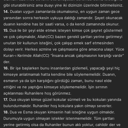
gibi oturabilirsiniz ama duayı yine iki dizinizin üzerinde bitirmelisiniz.
14.
Duaları uygun zamanlarda okumalısınız, en uygun zaman gece
yarısından sonra herkesin uykuya daldığı zamandır. Şayet okunacak
duanın kendine has bir saati varsa, o da kendi zamanında okunur.
15.
Dua ile bir şeyi elde etmek isteyen kimse çok gayret göstermeli
ve çok çalışmalıdır, Allah(CC) bazen gerekli şartları yerine getirmeyi
unutan bir kullunun isteğini, çok çalışıp emek sarf etmesinden
dolayı verir. Herkes azmine ve çalışmasına göre amacına ulaşır. Yüce
Kuran-ı Kerimde Allah(CC) “İnsana ancak çalışmasının karşılığı vardır”
der.
16.
Bir işe başlarken bunu insanlardan gizlemeli, yapacağı şeyi hiç
kimseye anlatmamalı hatta kendine bile söylememelidir. Duanın,
esmanın ya da işin karşılığını gördüğü zaman, bunu nasıl elde
ettiğini ve ne yaptığını kimseye söylememelidir. İşin sırrının
açıklanması Ruhanilere hoş görünmez.
17.
Dua okuyan kimse güzel kokular sürmeli ve bu kokuları yanında
bulundurmalıdır. Ruhaniler hoş kokulara yakın olmayı severler.
18.
Dua ve Esma okuyan kimsenin hali isteğine uygun olmalıdır.
Durumuyla uygun olmayan istekler istenmemelidir. Tüm şartları
yerine getirmiş olsa da Ruhaniler bunun aklı yoktur, cahildir der ve