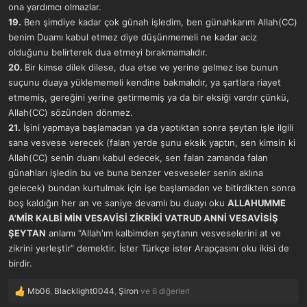
ona yardımcı olmazlar.
19.
Ben şimdiye kadar çok günah işledim, ben günahkarım Allah(CC)
benim Duamı kabul etmez diye düşünmemeli ne kadar aciz
olduğunu belirterek dua etmeyi bırakmamalıdır.
20.
Bir kimse dilek dilese, dua etse ve yerine gelmez ise bunun
suçunu duaya yüklememeli kendine bakmalıdır, ya şartlara riayet
etmemiş, gereğini yerine getirmemiş ya da bir eksiği vardır çünkü,
Allah(CC) sözünden dönmez.
21.
İşini yapmaya başlamadan ya da yaptıktan sonra şeytan işle ilgili
sana vesvese verecek (falan yerde şunu eksik yaptın, sen kimsin ki
Allah(CC) senin duanı kabul edecek, sen falan zamanda falan
günahları işledin bu ve buna benzer vesveseler senin aklına
gelecek) bundan kurtulmak için işe başlamadan ve bitirdikten sonra
boş kaldığın her an ve saniye devamlı bu duayı oku
ALLAHUMME
A'MİR KALBİ MİN VESAVİSİ ZİKRİKİ VATRUD ANNİ VESAVİSİŞ
ŞEYTAN
anlamı “Allah'ım kalbimden şeytanın vesveselerini at ve
zikrini yerleştir” demektir. İster Türkçe ister Arapçasını oku ikisi de
birdir.
Mb06
,
Blacklight0044
,
Şiron
ve 6 diğerleri
T