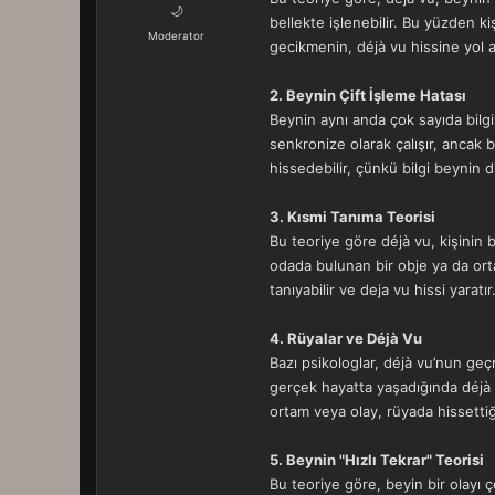
a
r
🌙
bellekte işlenebilir. Bu yüzden ki
t
i
Moderator
gecikmenin, déjà vu hissine yol a
a
h
n
i
2. Beynin Çift İşleme Hatası
Beynin aynı anda çok sayıda bilgi
senkronize olarak çalışır, ancak 
hissedebilir, çünkü bilgi beynin d
3. Kısmi Tanıma Teorisi
Bu teoriye göre déjà vu, kişinin 
odada bulunan bir obje ya da or
tanıyabilir ve deja vu hissi yaratı
4. Rüyalar ve Déjà Vu
Bazı psikologlar, déjà vu’nun geç
gerçek hayatta yaşadığında déjà v
ortam veya olay, rüyada hissettiği
5. Beynin "Hızlı Tekrar" Teorisi
Bu teoriye göre, beyin bir olayı ço