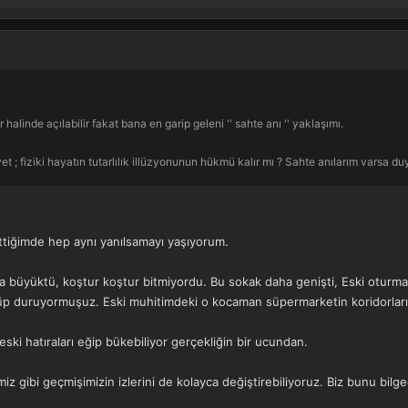
halinde açılabilir fakat bana en garip geleni '' sahte anı '' yaklaşımı.
t ; fiziki hayatın tutarlılık illüzyonunun hükmü kalır mı ? Sahte anılarım varsa d
ttiğimde hep aynı yanılsamayı yaşıyorum.
üyüktü, koştur koştur bitmiyordu. Bu sokak daha genişti, Eski oturma o
 duruyormuşuz. Eski muhitimdeki o kocaman süpermarketin koridorları 
ı eski hatıraları eğip bükebiliyor gerçekliğin bir ucundan.
miz gibi geçmişimizin izlerini de kolayca değiştirebiliyoruz. Biz bunu bi