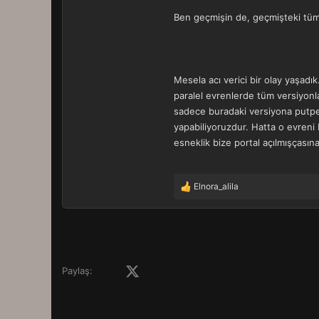
Ben geçmişin de, geçmişteki tüm 
Mesela acı verici bir olay yaşadı
paralel evrenlerde tüm versiyonla
sadece buradaki versiyona putpere
yapabiliyoruzdur. Hatta o evreni
esneklik bize portal açılmışçasına 
Elnora_alila
T
e
p
k
i
l
e
Facebook
X (Twitter)
LinkedIn
Pinterest
Tumblr
WhatsApp
E-posta
Paylaş:
r
: