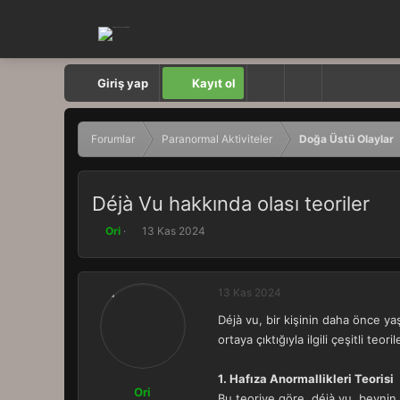
Giriş yap
Kayıt ol
Forumlar
Paranormal Aktiviteler
Doğa Üstü Olaylar
Déjà Vu hakkında olası teoriler
K
B
Ori
13 Kas 2024
o
a
n
ş
b
l
13 Kas 2024
u
a
y
n
Déjà vu, bir kişinin daha önce y
u
g
ortaya çıktığıyla ilgili çeşitli te
b
ı
a
ç
ş
t
1. Hafıza Anormallikleri Teorisi
l
a
Ori
Bu teoriye göre, déjà vu, beynin 