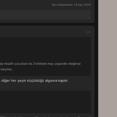
Son düzenleme:
14 Kas 2024
#4
 misafir çocukları ile 3'erlikten maç yapardık meğerse
ısaymış..
diğer her şeyin küçüldüğü algısına kapılır.