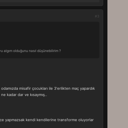
#3
uyu algım olduğunu nasıl düşünebilirim ?
damızda misafir çocukları ile 3'erlikten maç yapardık
ne kadar dar ve kısaymış..
lgece yapmazsak kendi kendilerine transforme oluyorlar