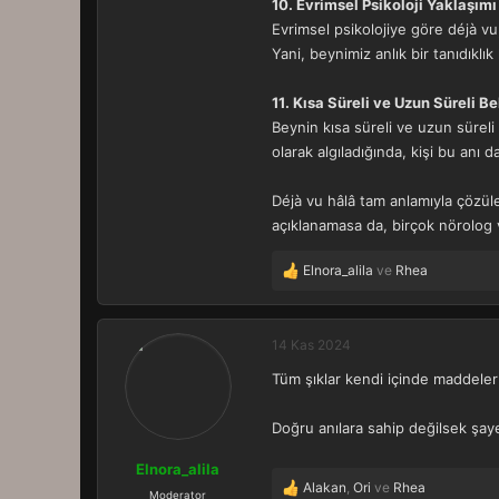
10. Evrimsel Psikoloji Yaklaşımı
Evrimsel psikolojiye göre déjà vu
Yani, beynimiz anlık bir tanıdıklı
11. Kısa Süreli ve Uzun Süreli B
Beynin kısa süreli ve uzun süreli
olarak algıladığında, kişi bu anı d
Déjà vu hâlâ tam anlamıyla çözüle
açıklanamasa da, birçok nörolog v
Elnora_alila
ve
Rhea
T
e
p
k
14 Kas 2024
i
Tüm şıklar kendi içinde maddeler h
l
e
r
Doğru anılara sahip değilsek şaye
:
Elnora_alila
Alakan
,
Ori
ve
Rhea
T
Moderator