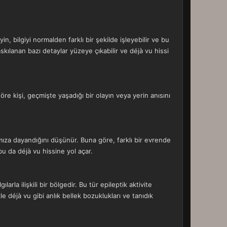
n, bilgiyi normalden farklı bir şekilde işleyebilir ve bu
baskılanan bazı detaylar yüzeye çıkabilir ve déjà vu hissi
re kişi, geçmişte yaşadığı bir olayın veya yerin anısını
amıza dayandığını düşünür. Buna göre, farklı bir evrende
bu da déjà vu hissine yol açar.
arla ilişkili bir bölgedir. Bu tür epileptik aktivite
kle déjà vu gibi anlık bellek bozuklukları ve tanıdık