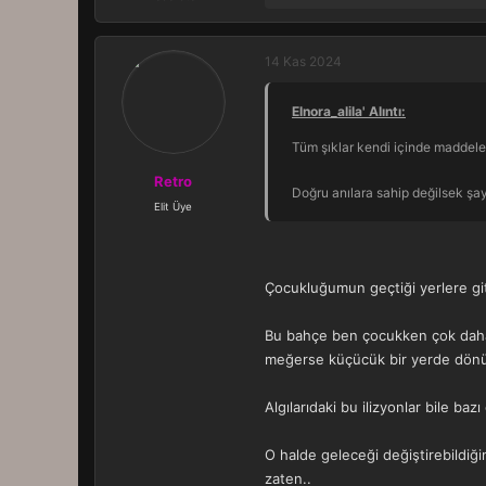
e
p
k
14 Kas 2024
i
l
Elnora_alila' Alıntı:
e
r
Tüm şıklar kendi içinde maddeler 
:
Retro
Doğru anılara sahip değilsek şaye
Elit Üye
Çocukluğumun geçtiği yerlere gi
Bu bahçe ben çocukken çok daha b
meğerse küçücük bir yerde dönüp
Algılarıdaki bu ilizyonlar bile baz
O halde geleceği değiştirebildiği
zaten..