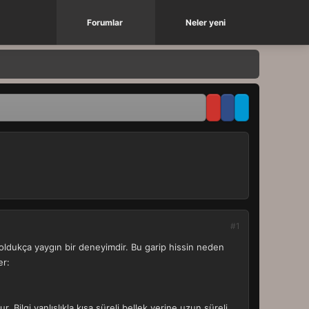
Forumlar
Neler yeni
#1
oldukça yaygın bir deneyimdir. Bu garip hissin neden
er:
Bilgi yanlışlıkla kısa süreli bellek yerine uzun süreli