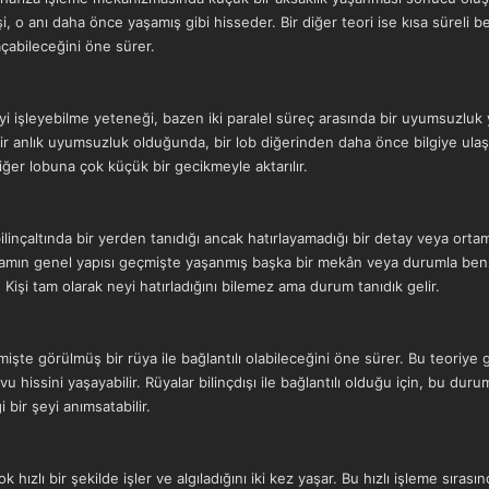
şi, o anı daha önce yaşamış gibi hisseder. Bir diğer teori ise kısa süreli be
çabileceğini öne sürer.
yi işleyebilme yeteneği, bazen iki paralel süreç arasında bir uyumsuzluk 
bir anlık uyumsuzluk olduğunda, bir lob diğerinden daha önce bilgiye ulaş
iğer lobuna çok küçük bir gecikmeyle aktarılır.
bilinçaltında bir yerden tanıdığı ancak hatırlayamadığı bir detay veya or
tamın genel yapısı geçmişte yaşanmış başka bir mekân veya durumla benze
r. Kişi tam olarak neyi hatırladığını bilemez ama durum tanıdık gelir.
mişte görülmüş bir rüya ile bağlantılı olabileceğini öne sürer. Bu teoriy
u hissini yaşayabilir. Rüyalar bilinçdışı ile bağlantılı olduğu için, bu d
 bir şeyi anımsatabilir.
k hızlı bir şekilde işler ve algıladığını iki kez yaşar. Bu hızlı işleme sırası