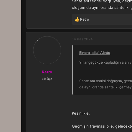
Sahte anı teorisi doğruysa, geçmi
oluşum da aynı oranda sahtelik i
Retro
T
e
p
k
14 Kas 2024
i
l
Elnora_alila' Alıntı:
e
r
Yıllar geçtikçe kapladığın alan 
:
Retro
Elit Üye
Sahte anı teorisi doğruysa, geçm
da aynı oranda sahtelik içermey
Kesinlikle.
Geçmişin travması bile, gelecek