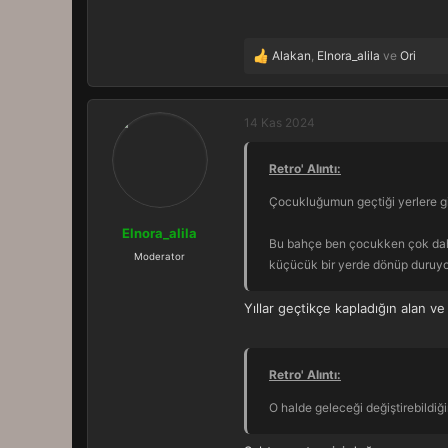
Alakan
,
Elnora_alila
ve
Ori
T
e
p
k
14 Kas 2024
i
l
Retro' Alıntı:
e
r
Çocukluğumun geçtiği yerlere g
:
Elnora_alila
Bu bahçe ben çocukken çok daha 
Moderator
küçücük bir yerde dönüp duruyo
Yıllar geçtikçe kapladığın alan v
Retro' Alıntı:
O halde geleceği değiştirebildiği