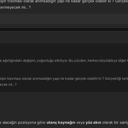
şin travması olarak anımsadığın yapı ne kadar gerçek olabilir ki ? Gerçekli
çermeyecek mi.. ?
ve ağırlığındaki değişim, yoğunluğu etkiliyor. Bu yüzden, herkes büyüdükçe diğer h
işin travması olarak anımsadığın yapı ne kadar gerçek olabilir ki ? Gerçekliği tar
ecek mi.. ?
te alacağın pozisyona göre
utanç kaynağın
veya
yüz akın
olarak bir sani