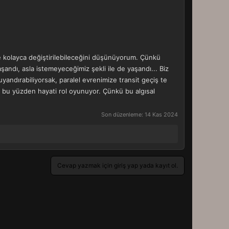
yle kolayca değiştirilebileceğini düşünüyorum. Çünkü
şandı, asla istemeyeceğimiz şekli ile de yaşandı... Biz
uyandırabiliyorsak, paralel evrenimize transit geçiş te
e bu yüzden hayati rol oyunuyor. Çünkü bu algısal
Son düzenleme:
14 Kas 2024
Cevap yazmak için giriş yap yada kayıt ol.