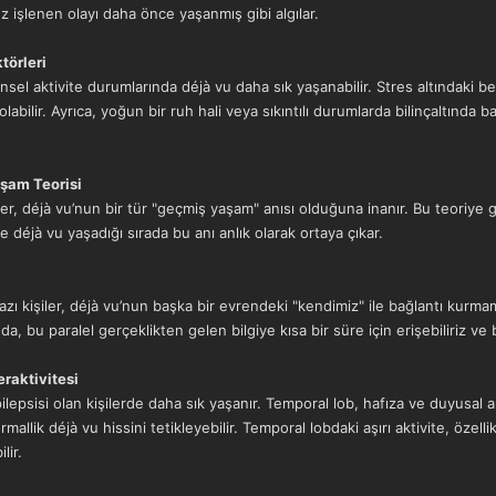
 kez işlenen olayı daha önce yaşanmış gibi algılar.
törleri
el aktivite durumlarında déjà vu daha sık yaşanabilir. Stres altındaki beyi
labilir. Ayrıca, yoğun bir ruh hali veya sıkıntılı durumlarda bilinçaltında 
şam Teorisi
r, déjà vu’nun bir tür "geçmiş yaşam" anısı olduğuna inanır. Bu teoriye gö
e déjà vu yaşadığı sırada bu anı anlık olarak ortaya çıkar.
azı kişiler, déjà vu’nun başka bir evrendeki "kendimiz" ile bağlantı kurm
, bu paralel gerçeklikten gelen bilgiye kısa bir süre için erişebiliriz ve 
eraktivitesi
lepsisi olan kişilerde daha sık yaşanır. Temporal lob, hafıza ve duyusal algıl
mallik déjà vu hissini tetikleyebilir. Temporal lobdaki aşırı aktivite, özelli
lir.