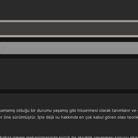
aşamamış olduğu bir durumu yaşamış gibi hissetmesi olarak tanımlanır ve 
oriler öne sürülmüştür. İşte déjà vu hakkında en çok kabul gören olası teoril
hafıza işleme mekanizmasında küçük bir aksaklık yaşanması sonucu oluşur. 