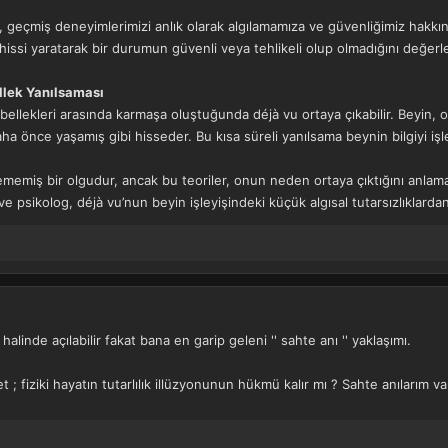
, geçmiş deneyimlerimizi anlık olarak algılamamıza ve güvenliğimiz hakkı
k hissi yaratarak bir durumun güvenli veya tehlikeli olup olmadığını değerle
ellek Yanılsaması
 bellekleri arasında karmaşa oluştuğunda déjà vu ortaya çıkabilir. Beyin,
aha önce yaşamış gibi hisseder. Bu kısa süreli yanılsama beynin bilgiyi işleme
memiş bir olgudur, ancak bu teoriler, onun neden ortaya çıktığını anlamamı
e psikolog, déjà vu’nun beyin işleyişindeki küçük algısal tutarsızlıklard
alinde açılabilir fakat bana en garip geleni '' sahte anı '' yaklaşımı.
t ; fiziki hayatın tutarlılık illüzyonunun hükmü kalır mı ? Sahte anılarım 