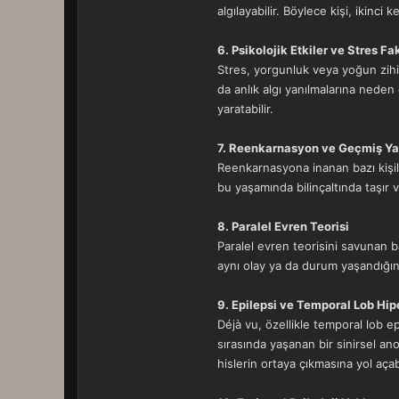
algılayabilir. Böylece kişi, ikinci
6. Psikolojik Etkiler ve Stres Fak
Stres, yorgunluk veya yoğun zihins
da anlık algı yanılmalarına neden o
yaratabilir.
7. Reenkarnasyon ve Geçmiş Ya
Reenkarnasyona inanan bazı kişile
bu yaşamında bilinçaltında taşır v
8. Paralel Evren Teorisi
Paralel evren teorisini savunan b
aynı olay ya da durum yaşandığında
9. Epilepsi ve Temporal Lob Hip
Déjà vu, özellikle temporal lob epi
sırasında yaşanan bir sinirsel anor
hislerin ortaya çıkmasına yol açabi