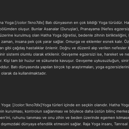
 Yoga:[/color:1kno7dlx] Batı dünyasının en çok bildiği Yoga türüdür. Hat
 bölümden oluşur. Bunlar Asanalar (Duruşlar), Pranayama (Nefes egzersi
rine kurulmuş olan Hatha Yoga öğretisi, bedenle zihnin birlikteliğini, büt
ğı zaman, insana pek çok yarar sağlar. Omurga ve eklemler esnek kalır. Öz
rı gibi çağdaş hastalıklar önlenir. Doğru ve düzenli alıp verilen nefesler
nir sistemi olumlu olarak etkilenir. Gevşeme egzersizi ise, hareket ve ne
lar. Kişi tam bir huzur ve sükunete kavuşur. Gevşeme uykusuzluğun, sinirs
ddur. Batı dünyasında yapılan birçok tıp araştırmaları, yoga egzersizlerini
olarak da kullanılmaktadır.
oga: [/color:1kno7dlx]Yoga türleri içinde en seçkin olanıdır. Hatha Yoga
 kurulması, kontrolun sağlanması ve böylece daha üstün bilinç merkezleri
 ben'ini, ruhunu tanıması ve onu zihin ve beden üzerinde egemen kılmasın
ışımızdaki dünyaya efendilik etmesini sağlar. Raja Yoga insanı, Tanrısal se