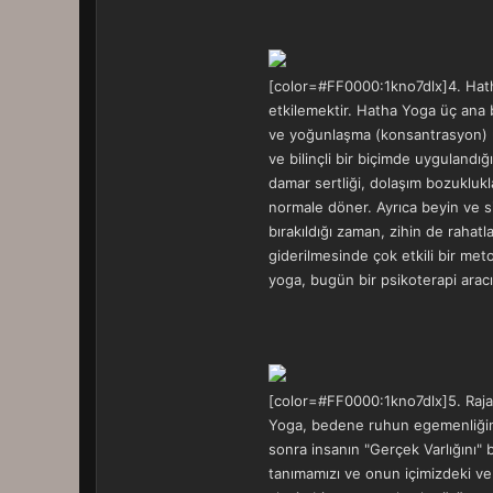
[color=#FF0000:1kno7dlx]4. Hatha
etkilemektir. Hatha Yoga üç ana
ve yoğunlaşma (konsantrasyon) üze
ve bilinçli bir biçimde uygulandı
damar sertliği, dolaşım bozuklukla
normale döner. Ayrıca beyin ve si
bırakıldığı zaman, zihin de rahat
giderilmesinde çok etkili bir meto
yoga, bugün bir psikoterapi aracı 
[color=#FF0000:1kno7dlx]5. Raja Y
Yoga, bedene ruhun egemenliğinin
sonra insanın "Gerçek Varlığını"
tanımamızı ve onun içimizdeki ve d