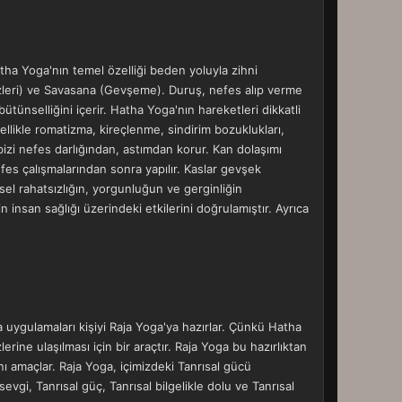
ha Yoga'nın temel özelliği beden yoluyla zihni
zleri) ve Savasana (Gevşeme). Duruş, nefes alıp verme
ünselliğini içerir. Hatha Yoga'nın hareketleri dikkatli
ellikle romatizma, kireçlenme, sindirim bozuklukları,
 bizi nefes darlığından, astımdan korur. Kan dolaşımı
fes çalışmalarından sonra yapılır. Kaslar gevşek
el rahatsızlığın, yorgunluğun ve gerginliğin
n insan sağlığı üzerindeki etkilerini doğrulamıştır. Ayrıca
 uygulamaları kişiyi Raja Yoga'ya hazırlar. Çünkü Hatha
ne ulaşılması için bir araçtır. Raja Yoga bu hazırlıktan
ı amaçlar. Raja Yoga, içimizdeki Tanrısal gücü
vgi, Tanrısal güç, Tanrısal bilgelikle dolu ve Tanrısal