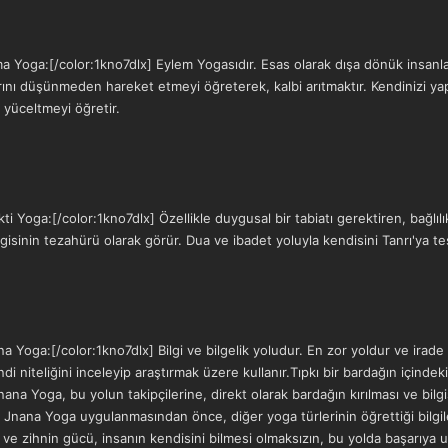
Yoga:[/color:1kno7dlx] Eylem Yogasıdır. Esas olarak dışa dönük insanlar 
rını düşünmeden hareket etmeyi öğreterek, kalbi arıtmaktır. Kendinizi yap
 yüceltmeyi öğretir.
 Yoga:[/color:1kno7dlx] Özellikle duygusal bir tabiatı gerektiren, bağlılı
gisinin tezahürü olarak görür. Dua ve ibadet yoluyla kendisini Tanrı'ya te
 Yoga:[/color:1kno7dlx] Bilgi ve bilgelik yoludur. En zor yoldur ve irade
i niteliğini inceleyip araştırmak üzere kullanır.Tıpkı bir bardağın içindeki
 Jnana Yoga, bu yolun takipçilerine, direkt olarak bardağın kırılması ve bil
 Jnana Yoga uygulanmasından önce, diğer yoga türlerinin öğrettiği bilgile
ve zihnin gücü, insanın kendisini bilmesi olmaksızın, bu yolda başarıya u