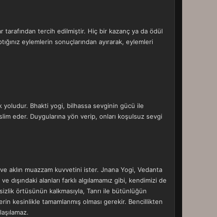
tarafından tercih edilmiştir. Hiç bir kazanç ya da ödül
tığınız eylemlerin sonuçlarından ayırarak, eylemleri
k yoludur. Bhakti yogi, bilhassa sevginin gücü ile
slim eder. Duygularına yön verip, onları koşulsuz sevgi
 ve aklın muazzam kuvvetini ister. Jnana Yogi, Vedanta
 ve dışındaki alanları farklı algılamamız gibi, kendimizi de
gisizlik örtüsünün kalkmasıyla, Tanrı ile bütünlüğün
rin kesinlikle tamamlanmış olması gerekir. Bencillikten
laşılamaz.