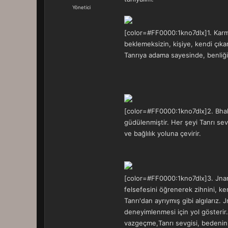
a
r
Yönetici
t
i
a
h
n
i
[color=#FF0000:1kno7dlx]1. Karma 
beklemeksizin, kişiye, kendi çıka
Tanrıya adama sayesinde, benliği
[color=#FF0000:1kno7dlx]2. Bhakti
güdülenmiştir. Her şeyi Tanrı sev
ve bağlılık yoluna çevirir.
[color=#FF0000:1kno7dlx]3. Jnana
felsefesini öğrenerek zihnini, kend
Tanrı'dan ayrıymış gibi algılarız.
deneyimlenmesi için yol gösterir.
vazgeçme,Tanrı sevgisi, bedenin 