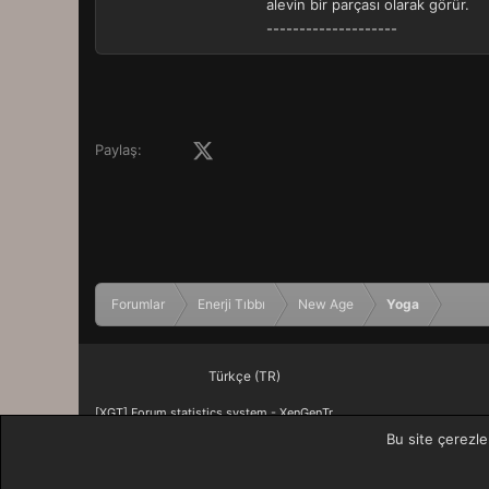
alevin bir parçası olarak görür.
--------------------
Facebook
X (Twitter)
LinkedIn
Pinterest
Tumblr
WhatsApp
E-posta
Paylaş:
Forumlar
Enerji Tıbbı
New Age
Yoga
Türkçe (TR)
[XGT] Forum statistics system
- XenGenTr
Bu site çerezle
XenForo 2 Türkçe eTiKeT™ 2020
XenForo theme
by xenfocus