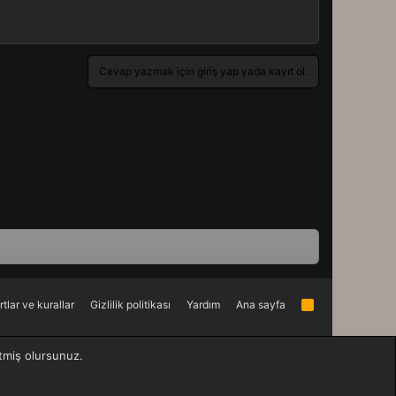
Cevap yazmak için giriş yap yada kayıt ol.
rtlar ve kurallar
Gizlilik politikası
Yardım
Ana sayfa
R
S
S
etmiş olursunuz.