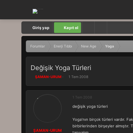
Giriş yap
Kayıt ol
Forumlar
Enerji Tıbbı
New Age
Yoga
Değişik Yoga Türleri
K
B
ŞAMAN-URUM
1 Tem 2008
o
a
n
ş
b
l
1 Tem 2008
u
a
y
n
değişik yoga türleri
u
g
b
ı
a
ç
Yoga'nın birçok türleri vardır. F
ş
t
birbirlerinden birşeyler almıştır
l
a
ŞAMAN-URUM
tanıyalım.