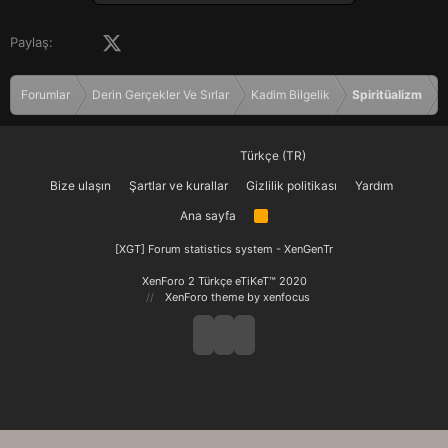
i
l
e
Facebook
X (Twitter)
LinkedIn
Pinterest
Tumblr
WhatsApp
E-posta
Paylaş:
r
:
Forumlar
Derin Gerçekler Ve Sırlar
Kadim Bilgelik
Spiritüalizm
Türkçe (TR)
Bize ulaşın
Şartlar ve kurallar
Gizlilik politikası
Yardım
Ana sayfa
R
S
S
[XGT] Forum statistics system
- XenGenTr
XenForo 2 Türkçe eTiKeT™ 2020
XenForo theme
by xenfocus