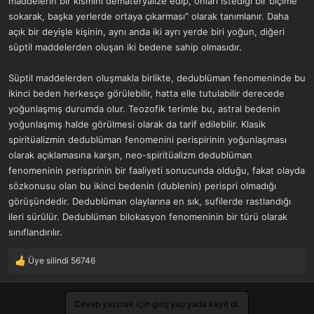
maddelerin bir kısmını demateryalize edip, onları istediği bir biçime
a
r
sokarak, başka yerlerde ortaya çıkarması” olarak tanımlanır. Daha
t
i
açık bir deyişle kişinin, aynı anda iki ayrı yerde biri yoğun, diğeri
a
h
n
i
süptil maddelerden oluşan iki bedene sahip olmasıdır.
Süptil maddelerden oluşmakla birlikte, dedublüman fenomeninde bu
ikinci beden herkesçe görülebilir, hatta elle tutulabilir derecede
yoğunlaşmış durumda olur. Teozofik terimle bu, astral bedenin
yoğunlaşmış halde görülmesi olarak da tarif edilebilir. Klasik
spiritüalizmin dedublüman fenomenini perispirinin yoğunlaşması
olarak açıklamasına karşın, neo-spiritüalizm dedublüman
fenomeninin perisprinin bir faaliyeti sonucunda olduğu, fakat olayda
sözkonusu olan bu ikinci bedenin (dublenin) perispri olmadığı
görüşündedir. Dedublüman olaylarına en sık, sufilerde rastlandığı
ileri sürülür. Dedublüman bilokasyon fenomeninin bir türü olarak
sınıflandırılır.
Üye silindi 56746
T
e
p
k
Cevap yazmak için giriş yap yada kayıt ol.