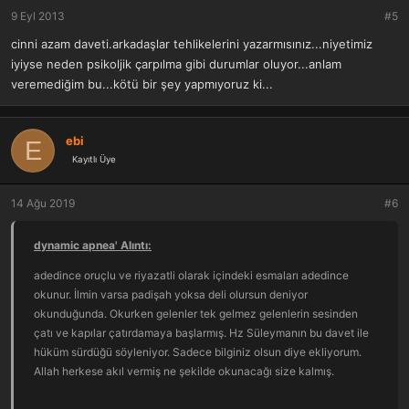
r
9 Eyl 2013
#5
:
cinni azam daveti.arkadaşlar tehlikelerini yazarmısınız...niyetimiz
iyiyse neden psikoljik çarpılma gibi durumlar oluyor...anlam
veremediğim bu...kötü bir şey yapmıyoruz ki...
ebi
E
Kayıtlı Üye
14 Ağu 2019
#6
dynamic apnea' Alıntı:
adedince oruçlu ve riyazatli olarak içindeki esmaları adedince
okunur. İlmin varsa padişah yoksa deli olursun deniyor
okunduğunda. Okurken gelenler tek gelmez gelenlerin sesinden
çatı ve kapılar çatırdamaya başlarmış. Hz Süleymanın bu davet ile
hüküm sürdüğü söyleniyor. Sadece bilginiz olsun diye ekliyorum.
Allah herkese akıl vermiş ne şekilde okunacağı size kalmış.