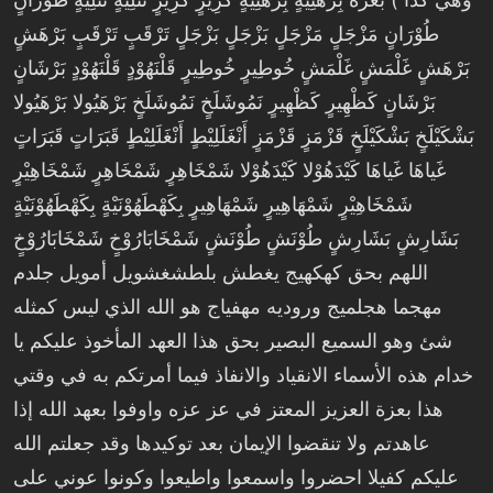
طُوْرَانٍ مَزْجَلٍ مَزْجَلٍ بَزْجَلٍ بَزْجَلٍ تَرْقَبٍ تَرْقَبٍ بَرْهَشٍ
بَرْهَشٍ غَلْمَشٍ غَلْمَشٍ خُوطِيرٍ خُوطِيرٍ قَلْنَهُوْدٍ قَلْنَهُوْدٍ بَرْشَانٍ
بَرْشَانٍ كَظْهِيرٍ كَظْهِيرٍ نَمُوشَلَخٍ نَمُوشَلَخٍ بَرْهَيُولا بَرْهَيُولا
بَشْكَيْلَخٍ بَشْكَيْلَخٍ قَزْمَزٍ قَزْمَزٍ أَنْغَلَلِيْطٍ أَنْغَلَلِيْطٍ قَبَرَاتٍ قَبَرَاتٍ
غَياهَا غَياهَا كَيْدَهُوْلا كَيْدَهُوْلا شَمْخَاهِرٍ شَمْخَاهِرٍ شَمْخَاهِيْرٍ
شَمْخَاهِيْرٍ شَمْهَاهِيرٍ شَمْهَاهِيرٍ بِكَهْطَهُوْنَيْةٍ بِكَهْطَهُوْنَيْةٍ
بَشَارِشٍ بَشَارِشٍ طُوْنَشٍ طُوْنَشٍ شَمْخَابَارُوْخٍ شَمْخَابَارُوْخٍ
اللهم بحق كهكهيج يغطش بلطشغشويل أمويل جلدم
مهجما هجلميج وروديه مهفياج هو الله الذي ليس كمثله
شئ وهو السميع البصير بحق هذا العهد المأخوذ عليكم يا
خدام هذه الأسماء الانقياد والانفاذ فيما أمرتكم به في وقتي
هذا بعزة العزيز المعتز في عز عزه واوفوا بعهد الله إذا
عاهدتم ولا تنقضوا الإيمان بعد توكيدها وقد جعلتم الله
عليكم كفيلا احضروا واسمعوا واطيعوا وكونوا عوني على