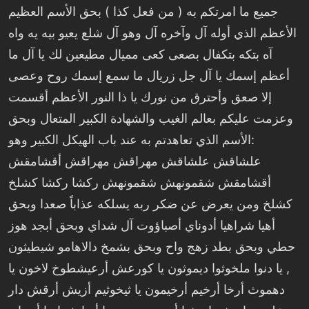
جميع ما امرتكم به ( من فعل كذا ) بحق الأسم العظيم
الأعظم الذي أوله آل وآخره آل وهو آل شلع يعيو بيه يه واه
آه بتكه بتكفال بصعى كعى مميال مطيعين لك يا آل ما
أعظم إسمك يا آل جل زريال ما سمع إسمك روح وعصى
إلا صعق وأحترق من نورك يا ذا النور الأعظم أقسمت
وعزمت عليكم بعالم الغيب والشهادة الكبير المتعال وبحق
الأسم الذي تعاهدتم به عند باب الهيكل الكبير وهو:
علشاقش علشاقش مهراقش مهراقش أقشامقش
أقشامقش شقمونهش شقمونهش ركشا ركشا كشلخ
كشلخ ومن يعرض عن ضكر ربه يسلكه عذاباً صعدا وبحق
أهيا شراهيا أدوناي أصباؤوت آل شداي وبحق أبجد هوز
حطي وبحق بطد زهج واح وبحق بشمخ دالاهامو شيطيثون
, يا دنوا ملخوثوا ديموثون يا كورعش أرعيشطوخ لاخون يا
دهموث أرخا أرخيم أرخيمون يا ثيخوثيم أزيش أرقش دار