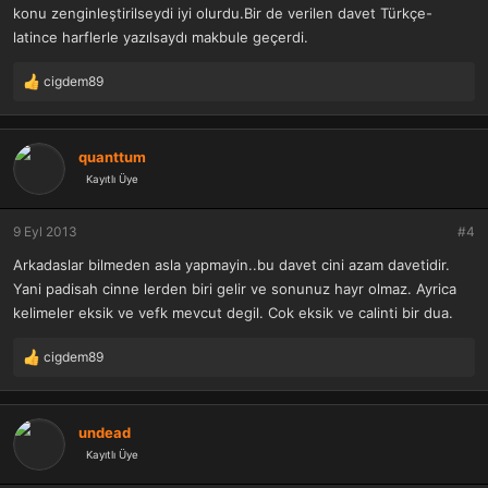
konu zenginleştirilseydi iyi olurdu.Bir de verilen davet Türkçe-
latince harflerle yazılsaydı makbule geçerdi.
cigdem89
T
e
p
k
quanttum
i
Kayıtlı Üye
l
e
r
9 Eyl 2013
#4
:
Arkadaslar bilmeden asla yapmayin..bu davet cini azam davetidir.
Yani padisah cinne lerden biri gelir ve sonunuz hayr olmaz. Ayrica
kelimeler eksik ve vefk mevcut degil. Cok eksik ve calinti bir dua.
cigdem89
T
e
p
k
undead
i
Kayıtlı Üye
l
e