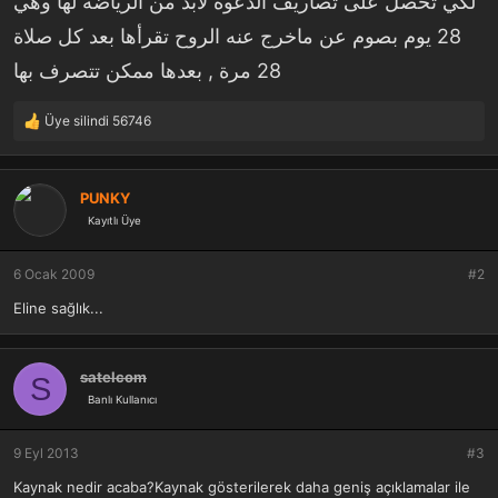
لكي تحصل على تصاريف الدعوة لابد من الرياضة لها وهي
28 يوم بصوم عن ماخرج عنه الروح تقرأها بعد كل صلاة
28 مرة , بعدها ممكن تتصرف بها
Üye silindi 56746
T
e
p
k
PUNKY
i
Kayıtlı Üye
l
e
r
6 Ocak 2009
#2
:
Eline sağlık...
satelcom
S
Banlı Kullanıcı
9 Eyl 2013
#3
Kaynak nedir acaba?Kaynak gösterilerek daha geniş açıklamalar ile