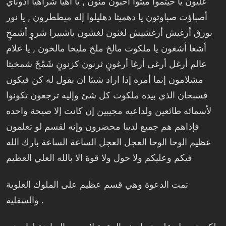
عليون يا حيثموا ميثوا أحبون منون , يا أهيا شراهيا أدوناي
أصباؤت صباوتون يا دهميثا دهليلوا إله ميططرون , يا نور
بورق أرغيش أرغشيش لغثون لغشون ياشبيرا شروٍ أشمخٍ
أشغا أشغون يا ملكوت مالخ ملخ مليخا مالخون , يا علام
عالم أرغل أرغى أرغا أرغونٍ ثرنون كزنونٍ شَمْخَ شمخيثا
مشلامون إنما أمره إذا اراد شيئا ان يقول له كن فيكون
فسبحان الذي بيده ملكوت كل شئ وإليه ترجعون تكونوا
لأسمائه طائعين ولداعيه مجيبين إن كانت إلا صيحة واحده
فإذاهم هم جميع لدينا محضرون وإنه لقسم لو تعلمون
عظيم الوحا الوحا العجل العجل الساعة الساعة بارك الله
فيكم وعليكم ولا حول ولا قوة الا بالله العلي العظيم
تمت الدعوة وهي قسم عظيم على الملوك العلوية
والسفلية .