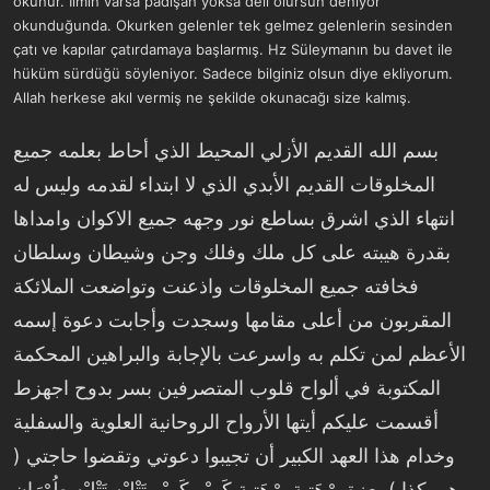
okunur. İlmin varsa padişah yoksa deli olursun deniyor
a
r
okunduğunda. Okurken gelenler tek gelmez gelenlerin sesinden
t
i
çatı ve kapılar çatırdamaya başlarmış. Hz Süleymanın bu davet ile
a
h
n
i
hüküm sürdüğü söyleniyor. Sadece bilginiz olsun diye ekliyorum.
Allah herkese akıl vermiş ne şekilde okunacağı size kalmış.
بسم الله القديم الأزلي المحيط الذي أحاط بعلمه جميع
المخلوقات القديم الأبدي الذي لا ابتداء لقدمه وليس له
انتهاء الذي اشرق بساطع نور وجهه جميع الاكوان وامداها
بقدرة هيبته على كل ملك وفلك وجن وشيطان وسلطان
فخافته جميع المخلوقات واذعنت وتواضعت الملائكة
المقربون من أعلى مقامها وسجدت وأجابت دعوة إسمه
الأعظم لمن تكلم به واسرعت بالإجابة والبراهين المحكمة
المكتوبة في ألواح قلوب المتصرفين بسر بدوح اجهزط
أقسمت عليكم أيتها الأرواح الروحانية العلوية والسفلية
وخدام هذا العهد الكبير أن تجيبوا دعوتي وتقضوا حاجتي (
وهي كذا ) بعزة بِرْهَتِيةٍ بِرْهَتِيةٍ كَرِيْرٍ كَرِيْرٍ تَتْلِيْهٍ تَتْلِيْهٍ طُوْرَانٍ