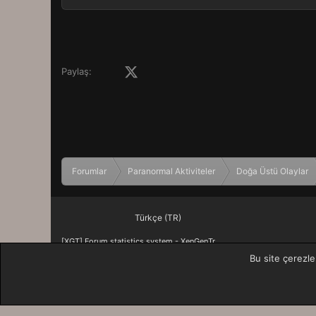
Facebook
X (Twitter)
LinkedIn
Pinterest
Tumblr
WhatsApp
E-posta
Paylaş:
Forumlar
Paranormal Aktiviteler
Doğa Üstü Olaylar
Türkçe (TR)
[XGT] Forum statistics system
- XenGenTr
Bu site çerezle
XenForo 2 Türkçe eTiKeT™ 2020
XenForo theme
by xenfocus