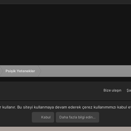
Psişik Yetenekler
Bize ulaşın
Şa
r kullanır. Bu siteyi kullanmaya devam ederek çerez kullanımımızı kabul 
Kabul
Daha fazla bilgi edin…