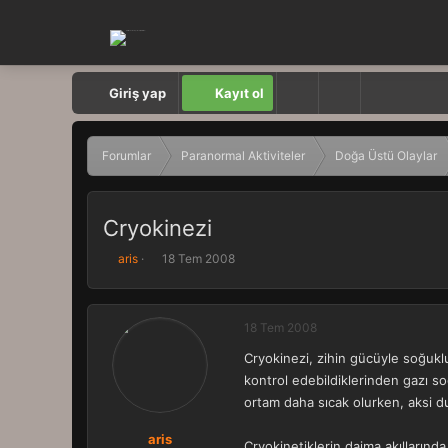
Giriş yap
Kayıt ol
Forumlar
Paranormal Aktiviteler
Doğa Üstü Olaylar
Cryokinezi
K
B
aris
18 Tem 2008
o
a
n
ş
b
l
18 Tem 2008
u
a
y
n
Cryokinezi, zihin gücüyle soğuklu
u
g
kontrol edebildiklerinden gazı soğ
b
ı
a
ç
ortam daha sıcak olurken, aksi 
ş
t
l
a
aris
Cryokinetiklerin daima akıllarınd