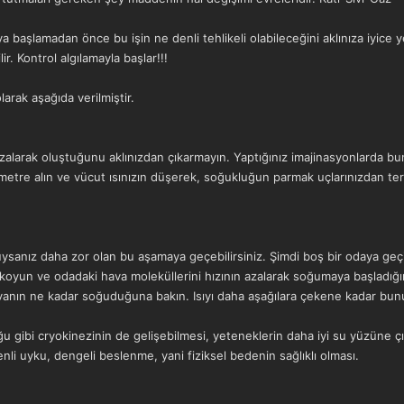
a başlamadan önce bu işin ne denli tehlikeli olabileceğini aklınıza iyice 
ir. Kontrol algılamayla başlar!!!
larak aşağıda verilmiştir.
alarak oluştuğunu aklınızdan çıkarmayın. Yaptığınız imajinasyonlarda bunu
ometre alın ve vücut ısınızın düşerek, soğukluğun parmak uçlarınızdan ter
duysanız daha zor olan bu aşamaya geçebilirsiniz. Şimdi boş bir odaya geç
koyun ve odadaki hava moleküllerini hızının azalarak soğumaya başladığın
avanın ne kadar soğuduğuna bakın. Isıyı daha aşağılara çekene kadar bun
 gibi cryokinezinin de gelişebilmesi, yeteneklerin daha iyi su yüzüne çı
zenli uyku, dengeli beslenme, yani fiziksel bedenin sağlıklı olması.