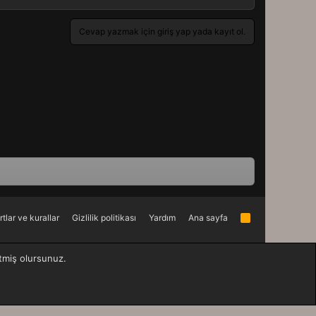
Cevap yazmak için giriş yap yada kayıt ol.
rtlar ve kurallar
Gizlilik politikası
Yardım
Ana sayfa
R
S
S
etmiş olursunuz.