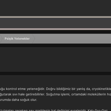
Psişik Yetenekler
ğu kontrol etme yeteneğidir. Doğru bildiğimiz bir yanlış da, cryokinetik
utarak sıvı hale getirebilirler. Soğutma işlemi, ortamdaki moleküllerin hızı
durumda daha soğuk olur.
a tutmaları gereken şey maddenin hal değişimi evreleridir. Katı-Sıvı-Gaz