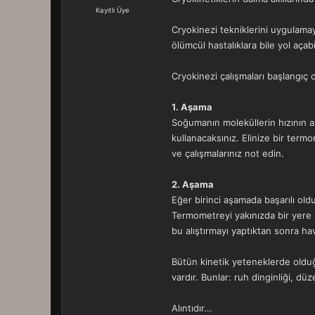
a
r
Kayıtlı Üye
t
i
Cryokinezi tekniklerini uygulamay
a
h
n
i
ölümcül hastalıklara bile yol açabil
Cryokinezi çalışmaları başlangıç o
1. Aşama
Soğumanın moleküllerin hızının az
kullanacaksınız. Elinize bir term
ve çalışmalarınız not edin.
2. Aşama
Eğer birinci aşamada başarılı ol
Termometreyi yakınızda bir yere 
bu alıştırmayı yaptıktan sonra h
Bütün kinetik yeteneklerde olduğu
vardır. Bunlar: ruh dinginliği, dü
Alıntıdır...