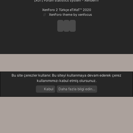
[XGT] Forum statistics system
- XenGenTr
XenForo 2 Türkçe eTiKeT™ 2020
XenForo theme
by xenfocus
Bu site çerezler kullanır. Bu siteyi kullanmaya devam ederek çerez
kullanımımızı kabul etmiş olursunuz.
Kabul
Daha fazla bilgi edin…
Forumlar
Neler Yeni
Giriş Yap
Kayıt Ol