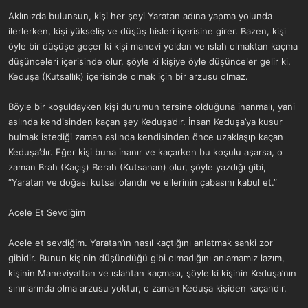
a
r
Aklınızda bulunsun, kişi her şeyi Yaratan adına yapma yolunda
t
i
ilerlerken, kişi yükseliş ve düşüş hisleri içerisine girer. Bazen, kişi
a
h
n
i
öyle bir düşüşe geçer ki kişi manevi yoldan ve ıslah olmaktan kaçma
düşünceleri içerisinde olur, şöyle ki kişiye öyle düşünceler gelir ki,
Keduşa (Kutsallık) içerisinde olmak için bir arzusu olmaz.
Böyle bir koşuldayken kişi durumun tersine olduğuna inanmalı, yani
aslında kendisinden kaçan şey Keduşa’dır. İnsan Keduşa’ya kusur
bulmak istediği zaman aslında kendisinden önce uzaklaşıp kaçan
Keduşa’dır. Eğer kişi buna inanır ve kaçarken bu koşulu aşarsa, o
zaman Brah (Kaçış) Berah (Kutsanan) olur, şöyle yazdığı gibi,
“Yaratan ve doğası kutsal olandır ve ellerinin çabasını kabul et.”
Acele Et Sevdiğim
Acele et sevdiğim. Yaratan’ın nasıl kaçtığını anlatmak sanki zor
gibidir. Bunun kişinin düşündüğü gibi olmadığını anlamamız lazım,
kişinin Maneviyattan ve ıslahtan kaçması, şöyle ki kişinin Keduşa’nın
sınırlarında olma arzusu yoktur, o zaman Keduşa kişiden kaçandır.