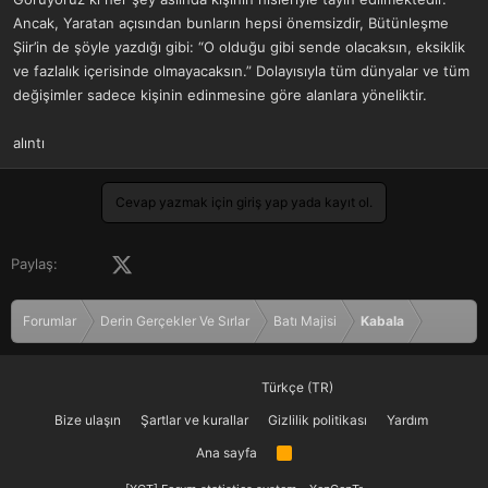
Ancak, Yaratan açısından bunların hepsi önemsizdir, Bütünleşme
Şiir’in de şöyle yazdığı gibi: “O olduğu gibi sende olacaksın, eksiklik
ve fazlalık içerisinde olmayacaksın.” Dolayısıyla tüm dünyalar ve tüm
değişimler sadece kişinin edinmesine göre alanlara yöneliktir.
alıntı
Cevap yazmak için giriş yap yada kayıt ol.
Facebook
X (Twitter)
LinkedIn
Pinterest
Tumblr
WhatsApp
E-posta
Paylaş:
Forumlar
Derin Gerçekler Ve Sırlar
Batı Majisi
Kabala
Türkçe (TR)
Bize ulaşın
Şartlar ve kurallar
Gizlilik politikası
Yardım
Ana sayfa
R
S
S