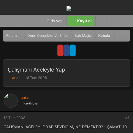
Giriş yap
Kayıt ol
Forumlar
Derin Gerçekler Ve Sırlar
Batı Majisi
Kabala
Çalışmanı Aceleyle Yap
K
B
aris
18 Tem 2008
o
a
n
ş
b
l
aris
u
a
Kayıtlı Üye
y
n
u
g
b
ı
18 Tem 2008
#1
a
ç
ş
t
ÇALIŞMANI ACELEYLE YAP SEVDİĞİM, NE DEMEKTİR? - ŞAMATİ 10
l
a