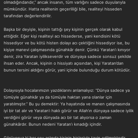
olmadığındandır,” ancak insanın, tüm varlığını sadece duyularıyla
mümkündür. Hatta realitenin geçerliliği bile, realiteyi hisseden
tarafından değerlendirilir.
Başka bir deyişle, kişinin tattığı şey kişinin gerçek olarak kabul
ettiğidir. Eğer kişi realiteyi acı hissederse, yani kendisini kötü
hissediyor ve bu kötü histen dolayı acı çektiğini hissediyor ise, bu
kişiye manevi çalışmasında günahkâr denir. Çünkü Yaratan’ı kınıyor
denir, zira Yaratan iyilikseverdir ve dünyaya sadece sonsuz şekilde
ihsan eder. Ancak, kişinin o hissiyatı açısından, kişi Yaratan’dan
bunun tersini aldığını görür, yani içinde bulunduğu durum kötüdür.
Dolayısıyla hocalarımızın yazdıklarını anlamalıyız: “Dünya sadece ya
tümüyle günahkâr ya da tümüyle haktan yana olanlar için
yaratılmıştır.” Bu şu demektir: Ya hayatında ve manen çalışmasında
iyi bir tat alır ve Yaratan’ı haklı görür ve Allah’ın dünyaya sadece iyilik
verdiğini görür veya dünyada acı bir tat alıyorsa o zaman
günahkârdır. Bunun nedeni Yaratan’ı kınadığı içindir.
Görüyoruz ki her şey aslında kişinin hisleriyle tayin edilmektedir.